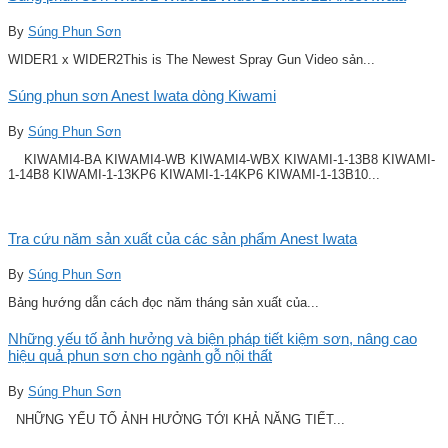
By
Súng Phun Sơn
WIDER1 x WIDER2This is The Newest Spray Gun Video sản...
Súng phun sơn Anest Iwata dòng Kiwami
By
Súng Phun Sơn
KIWAMI4-BA KIWAMI4-WB KIWAMI4-WBX KIWAMI-1-13B8 KIWAMI-
1-14B8 KIWAMI-1-13KP6 KIWAMI-1-14KP6 KIWAMI-1-13B10...
Tra cứu năm sản xuất của các sản phẩm Anest Iwata
By
Súng Phun Sơn
Bảng hướng dẫn cách đọc năm tháng sản xuất của...
Những yếu tố ảnh hưởng và biện pháp tiết kiệm sơn, nâng cao
hiệu quả phun sơn cho ngành gỗ nội thất
By
Súng Phun Sơn
NHỮNG YẾU TỐ ẢNH HƯỞNG TỚI KHẢ NĂNG TIẾT...