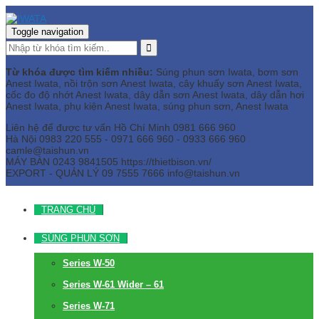
Toggle navigation
Từ khóa được tìm kiếm nhiều:
Súng phun sơn Iwata, bơm sơn
Anest Iwata, nồi trộn sơn Anest Iwata, cây khuấy sơn Anest Iwata,
cốc đo độ nhớt Anest Iwata, dây dẫn sơn Anest Iwata, dây dẫn hơi
Anest Iwata, phụ kiện Anest Iwata, súng phun sơn, Anest Iwata
Liên hệ để được tư vấn
Hồ Chí Minh
0981 666 960
Hà Nội
0983 220 555 - 0971 666 960 - 0933 666 960
camle@taishun.vn
MÁY BÀN
0243 9841505 https://thietbison.vn/
EXPORT - QUẢN LÝ
09 7555 7666
info@taishun.vn
TRANG CHỦ
SÚNG PHUN SƠN
Series W-50
Series W-61 Wider – 61
Series W-71