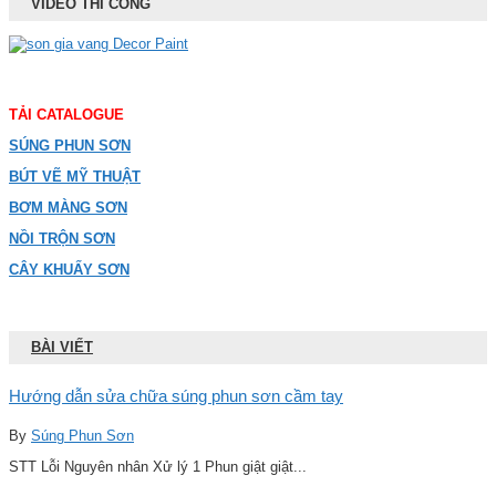
VIDEO THI CÔNG
TẢI CATALOGUE
SÚNG PHUN SƠN
BÚT VẼ MỸ THUẬT
BƠM MÀNG SƠN
NỒI TRỘN SƠN
CÂY KHUẤY SƠN
BÀI VIẾT
Hướng dẫn sửa chữa súng phun sơn cầm tay
By
Súng Phun Sơn
STT Lỗi Nguyên nhân Xử lý 1 Phun giật giật...