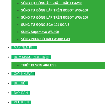
SÚNG TỰ ĐỘNG ÁP SUẤT THẤP LPA-200
SÚNG TỰ ĐỘNG LẮP TRÊN ROBOT WRA-100
SÚNG TỰ ĐỘNG LẮP TRÊN ROBOT WRA-200
SÚNG TỰ ĐỘNG SGA-101 SGA-3
SÚNG Supernova WS-400
SÚNG PHUN CỔ DÀI LW-10B LW1
MÁY NÉN KHÍ
BƠM MÀNG, NỒI TRỘN
THIẾT BỊ SƠN AIRLESS
CÂY KHUẤY
BÚT VẼ
DÂY DẪN
PHỤ KIỆN