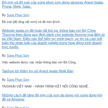
Độ mịn và độ xoè của súng phun sơn dòng airspray Anest Iwata,
Prona, Meiji, Sata..
By
Súng Phun Sơn
Độ xoè (độ rộng vệt sơn) và độ mịn (kích...
Website iwata.vn đã hoàn tất thủ tục thông báo với Bộ Công
Thương theo đúng quy định dành cho website thương mại điện tử
tại Việt Nam. Điều này thể hiện sự minh bạch, uy tín và cam kết
tuân thủ pháp luật của doanh nghiệp trong hoạt động kinh doanh
trực tuyến.
By
Súng Phun Sơn
Việc website được xác nhận thông báo với Bộ Công...
Taishun tới thăm trụ sở Anest Iwata Nhật Bản
By
Súng Phun Sơn
TAISHUN VIỆT NAM – HÀNH TRÌNH KẾT NỐI CÔNG NGHỆ...
Những cách để tăng độ mịn của sơn áp dụng với súng dùng khí
để xé Airspray
By
Súng Phun Sơn