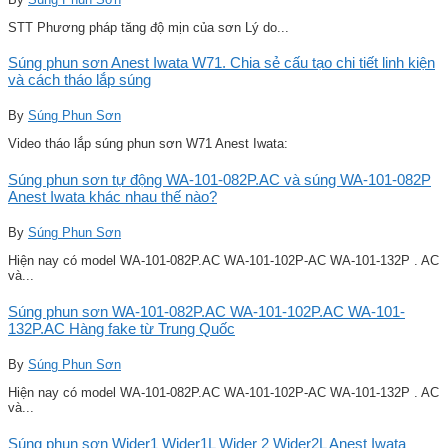
STT Phương pháp tăng độ mịn của sơn Lý do...
Súng phun sơn Anest Iwata W71. Chia sẻ cấu tạo chi tiết linh kiện
và cách tháo lắp súng
By
Súng Phun Sơn
Video tháo lắp súng phun sơn W71 Anest Iwata:
Súng phun sơn tự động WA-101-082P.AC và súng WA-101-082P
Anest Iwata khác nhau thế nào?
By
Súng Phun Sơn
Hiện nay có model WA-101-082P.AC WA-101-102P-AC WA-101-132P . AC
và...
Súng phun sơn WA-101-082P.AC WA-101-102P.AC WA-101-
132P.AC Hàng fake từ Trung Quốc
By
Súng Phun Sơn
Hiện nay có model WA-101-082P.AC WA-101-102P-AC WA-101-132P . AC
và...
Súng phun sơn Wider1 Wider1L Wider 2 Wider2L Anest Iwata