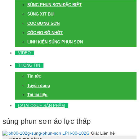
SÚNG PHUN SƠN ĐẶC BIỆT
SÚNG XỊT BỤI
CỐC ĐỰNG SƠN
CỐC ĐO ĐỘ NHỚT
LINH KIỆN SÚNG PHUN SƠN
VIDEO
THÔNG TIN
Tin tức
Tuyển dụng
Tải tài liệu
CATALOGUE SẢN PHẨM
súng phun sơn áo lực thấp
LPH-80-102G
Giá: Liên hệ