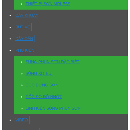
THIẾT BỊ SƠN AIRLESS
CÂY KHUẤY
BÚT VẼ
DÂY DẪN
PHỤ KIỆN
SÚNG PHUN SƠN ĐẶC BIỆT
SÚNG XỊT BỤI
CỐC ĐỰNG SƠN
CỐC ĐO ĐỘ NHỚT
LINH KIỆN SÚNG PHUN SƠN
VIDEO