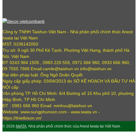
Công ty TNHH Taishun Việt Nam - Nhà phân phối chính thức Anest
Iwata tại Việt Nam
MST: 0106142050
Trụ sở: 9 ngõ 30 Phố Kẻ Tạnh, Phường Việt Hưng, thành phố Hà
Nội, Việt Nam
ĐT 0243 984 1505 , 0983 220 555, 0971 666 960, 0933 666 960,
09 7555 7666 Email:camle@taishun.vn info@taishun.vn
Đại diện pháp luật: Ông Ngô Doãn Quyết
Ngày cấp giấy phép: 03/04/2013 do SỞ KẾ HOẠCH VÀ ĐẦU TƯ HÀ
NỘI cấp
Văn phòng TP. Hồ Chí Minh: 6/4 Đường số 15 Khu phố 10, phường
Hiệp Bình, TP Hồ Chí Minh
ĐT : 0981 666 960 Email: minhvu@taishun.vn
Website: www.sungphunson.com - www.iwata.vn -
https://thietbison.vn/
© 2026
IWATA
. Nhà phân phối chính thức của Anest Iwata tại Việt Nam .