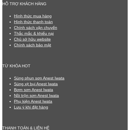
HỖ TRỢ KHÁCH HÀNG
Hình thức mua hàng
Hình thức thanh toán
Chính sách vận chuyển
Thắc mắc & khiếu nại
Chủ sở hữu website
Chính sách bảo mật
TỪ KHÓA HOT
Súng phun sơn Anest Iwata
Súng xịt bụi Anest Iwata
Bơm sơn Anest Iwata
Nồi trộn sơn Anest Iwata
Phụ kiện Anest Iwata
Lưu ý khi đặt hàng
THANH TOÁN & LIÊN HỆ