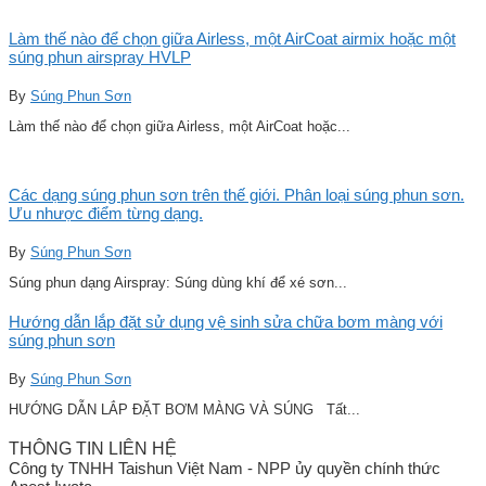
Làm thế nào để chọn giữa Airless, một AirCoat airmix hoặc một
súng phun airspray HVLP
By
Súng Phun Sơn
Làm thế nào để chọn giữa Airless, một AirCoat hoặc...
Các dạng súng phun sơn trên thế giới. Phân loại súng phun sơn.
Ưu nhược điểm từng dạng.
By
Súng Phun Sơn
Súng phun dạng Airspray: Súng dùng khí để xé sơn...
Hướng dẫn lắp đặt sử dụng vệ sinh sửa chữa bơm màng với
súng phun sơn
By
Súng Phun Sơn
HƯỚNG DẪN LẮP ĐẶT BƠM MÀNG VÀ SÚNG Tất...
THÔNG TIN LIÊN HỆ
Công ty TNHH Taishun Việt Nam - NPP ủy quyền chính thức