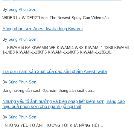
By
Súng Phun Sơn
WIDER1 x WIDER2This is The Newest Spray Gun Video sản...
Súng phun sơn Anest Iwata dòng Kiwami
By
Súng Phun Sơn
KIWAMI4-BA KIWAMI4-WB KIWAMI4-WBX KIWAMI-1-13B8 KIWAMI-
1-14B8 KIWAMI-1-13KP6 KIWAMI-1-14KP6 KIWAMI-1-13B10...
Tra cứu năm sản xuất của các sản phẩm Anest Iwata
By
Súng Phun Sơn
Bảng hướng dẫn cách đọc năm tháng sản xuất của...
Những yếu tố ảnh hưởng và biện pháp tiết kiệm sơn, nâng cao
hiệu quả phun sơn cho ngành gỗ nội thất
By
Súng Phun Sơn
NHỮNG YẾU TỐ ẢNH HƯỞNG TỚI KHẢ NĂNG TIẾT...