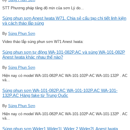
STT Phương pháp tăng độ mịn của sơn Lý do...
Súng phun sơn Anest Iwata W71. Chia sẻ cấu tạo chi tiết linh kiện
và cách tháo lắp súng
By
Súng Phun Sơn
Video tháo lắp súng phun sơn W71 Anest Iwata:
Súng phun sơn tự động WA-101-082P.AC và súng WA-101-082P
Anest Iwata khác nhau thế nào?
By
Súng Phun Sơn
Hiện nay có model WA-101-082P.AC WA-101-102P-AC WA-101-132P . AC
và...
Súng phun sơn WA-101-082P.AC WA-101-102P.AC WA-101-
132P.AC Hàng fake từ Trung Quốc
By
Súng Phun Sơn
Hiện nay có model WA-101-082P.AC WA-101-102P-AC WA-101-132P . AC
và...
Súng phun sơn Wider1 Wider1L Wider 2 Wider2L Anest Iwata