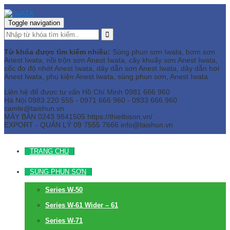
Toggle navigation
Từ khóa được tìm kiếm nhiều:
Súng phun sơn Iwata, bơm sơn
Anest Iwata, nồi trộn sơn Anest Iwata, cây khuấy sơn Anest Iwata,
cốc đo độ nhớt Anest Iwata, dây dẫn sơn Anest Iwata, dây dẫn hơi
Anest Iwata, phụ kiện Anest Iwata, súng phun sơn, Anest Iwata
Liên hệ để được tư vấn
Hồ Chí Minh
0981 666 960
Hà Nội
0983 220 555 - 0971 666 960 - 0933 666 960
camle@taishun.vn
MÁY BÀN
0243 9841505 https://thietbison.vn/
EXPORT - QUẢN LÝ
09 7555 7666
info@taishun.vn
TRANG CHỦ
SÚNG PHUN SƠN
Series W-50
Series W-61 Wider – 61
Series W-71