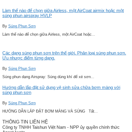
Làm thế nào để chọn giữa Airless, một AirCoat airmix hoặc một
súng phun airspray HVLP
By
Súng Phun Sơn
Làm thế nào để chọn giữa Airless, một AirCoat hoặc...
Các dạng súng phun sơn trên thế giới. Phân loại súng phun sơn.
Ưu nhược điểm từng dạng.
By
Súng Phun Sơn
Súng phun dạng Airspray: Súng dùng khí để xé sơn...
Hướng dẫn lắp đặt sử dụng vệ sinh sửa chữa bơm màng với
súng phun sơn
By
Súng Phun Sơn
HƯỚNG DẪN LẮP ĐẶT BƠM MÀNG VÀ SÚNG Tất...
THÔNG TIN LIÊN HỆ
Công ty TNHH Taishun Việt Nam - NPP ủy quyền chính thức