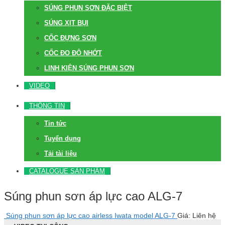
SÚNG PHUN SƠN ĐẶC BIỆT
SÚNG XỊT BỤI
CỐC ĐỰNG SƠN
CỐC ĐO ĐỘ NHỚT
LINH KIỆN SÚNG PHUN SƠN
VIDEO
THÔNG TIN
Tin tức
Tuyển dụng
Tải tài liệu
CATALOGUE SẢN PHẨM
Súng phun sơn áp lực cao ALG-7
Súng phun sơn áp lực cao airless Iwata model ALG-7
Giá: Liên hệ