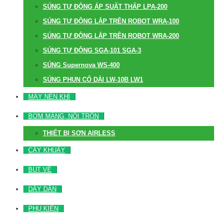
SÚNG TỰ ĐỘNG ÁP SUẤT THẤP LPA-200
SÚNG TỰ ĐỘNG LẮP TRÊN ROBOT WRA-100
SÚNG TỰ ĐỘNG LẮP TRÊN ROBOT WRA-200
SÚNG TỰ ĐỘNG SGA-101 SGA-3
SÚNG Supernova WS-400
SÚNG PHUN CỔ DÀI LW-10B LW1
MÁY NÉN KHÍ
BƠM MÀNG, NỒI TRỘN
THIẾT BỊ SƠN AIRLESS
CÂY KHUẤY
BÚT VẼ
DÂY DẪN
PHỤ KIỆN