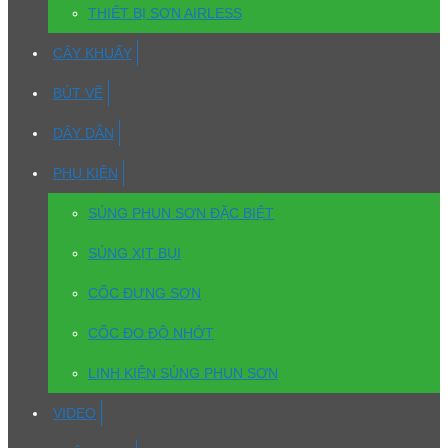
THIẾT BỊ SƠN AIRLESS
CÂY KHUẤY
BÚT VẼ
DÂY DẪN
PHỤ KIỆN
SÚNG PHUN SƠN ĐẶC BIỆT
SÚNG XỊT BỤI
CỐC ĐỰNG SƠN
CỐC ĐO ĐỘ NHỚT
LINH KIỆN SÚNG PHUN SƠN
VIDEO