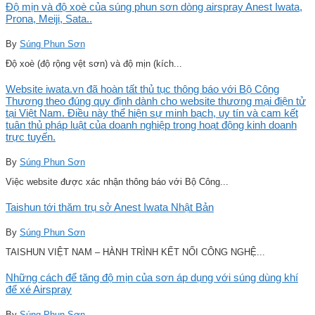
Độ mịn và độ xoè của súng phun sơn dòng airspray Anest Iwata,
Prona, Meiji, Sata..
By
Súng Phun Sơn
Độ xoè (độ rộng vệt sơn) và độ mịn (kích...
Website iwata.vn đã hoàn tất thủ tục thông báo với Bộ Công
Thương theo đúng quy định dành cho website thương mại điện tử
tại Việt Nam. Điều này thể hiện sự minh bạch, uy tín và cam kết
tuân thủ pháp luật của doanh nghiệp trong hoạt động kinh doanh
trực tuyến.
By
Súng Phun Sơn
Việc website được xác nhận thông báo với Bộ Công...
Taishun tới thăm trụ sở Anest Iwata Nhật Bản
By
Súng Phun Sơn
TAISHUN VIỆT NAM – HÀNH TRÌNH KẾT NỐI CÔNG NGHỆ...
Những cách để tăng độ mịn của sơn áp dụng với súng dùng khí
để xé Airspray
By
Súng Phun Sơn