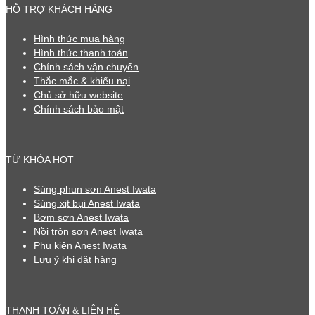
HỖ TRỢ KHÁCH HÀNG
Hình thức mua hàng
Hình thức thanh toán
Chính sách vận chuyển
Thắc mắc & khiếu nại
Chủ sở hữu website
Chính sách bảo mật
TỪ KHÓA HOT
Súng phun sơn Anest Iwata
Súng xịt bụi Anest Iwata
Bơm sơn Anest Iwata
Nồi trộn sơn Anest Iwata
Phụ kiện Anest Iwata
Lưu ý khi đặt hàng
THANH TOÁN & LIÊN HỆ