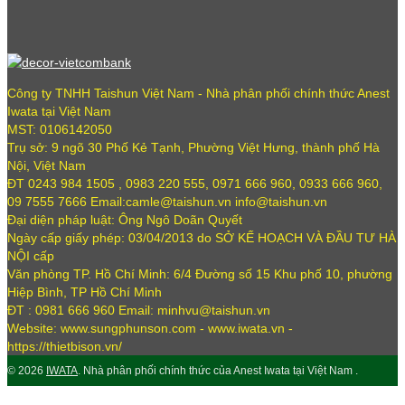
Công ty TNHH Taishun Việt Nam - Nhà phân phối chính thức Anest
Iwata tại Việt Nam
MST: 0106142050
Trụ sở: 9 ngõ 30 Phố Kẻ Tạnh, Phường Việt Hưng, thành phố Hà
Nội, Việt Nam
ĐT 0243 984 1505 , 0983 220 555, 0971 666 960, 0933 666 960,
09 7555 7666 Email:camle@taishun.vn info@taishun.vn
Đại diện pháp luật: Ông Ngô Doãn Quyết
Ngày cấp giấy phép: 03/04/2013 do SỞ KẾ HOẠCH VÀ ĐẦU TƯ HÀ
NỘI cấp
Văn phòng TP. Hồ Chí Minh: 6/4 Đường số 15 Khu phố 10, phường
Hiệp Bình, TP Hồ Chí Minh
ĐT : 0981 666 960 Email: minhvu@taishun.vn
Website: www.sungphunson.com - www.iwata.vn -
https://thietbison.vn/
© 2026
IWATA
. Nhà phân phối chính thức của Anest Iwata tại Việt Nam .