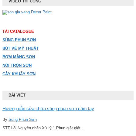
VIDEO THI CÔNG
TẢI CATALOGUE
SÚNG PHUN SƠN
BÚT VẼ MỸ THUẬT
BƠM MÀNG SƠN
NỒI TRỘN SƠN
CÂY KHUẤY SƠN
BÀI VIẾT
Hướng dẫn sửa chữa súng phun sơn cầm tay
By
Súng Phun Sơn
STT Lỗi Nguyên nhân Xử lý 1 Phun giật giật...