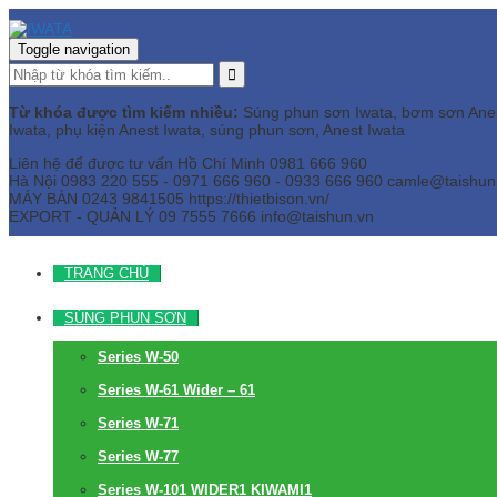
Toggle navigation
Từ khóa được tìm kiếm nhiều:
Súng phun sơn Iwata, bơm sơn Anest 
Iwata, phụ kiện Anest Iwata, súng phun sơn, Anest Iwata
Liên hệ để được tư vấn
Hồ Chí Minh
0981 666 960
Hà Nội
0983 220 555 - 0971 666 960 - 0933 666 960
camle@taishun
MÁY BÀN
0243 9841505 https://thietbison.vn/
EXPORT - QUẢN LÝ
09 7555 7666
info@taishun.vn
TRANG CHỦ
SÚNG PHUN SƠN
Series W-50
Series W-61 Wider – 61
Series W-71
Series W-77
Series W-101 WIDER1 KIWAMI1