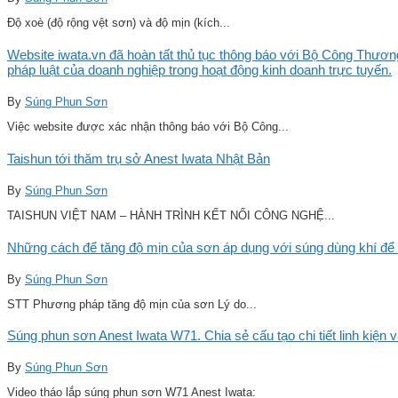
Độ xoè (độ rộng vệt sơn) và độ mịn (kích...
Website iwata.vn đã hoàn tất thủ tục thông báo với Bộ Công Thương
pháp luật của doanh nghiệp trong hoạt động kinh doanh trực tuyến.
By
Súng Phun Sơn
Việc website được xác nhận thông báo với Bộ Công...
Taishun tới thăm trụ sở Anest Iwata Nhật Bản
By
Súng Phun Sơn
TAISHUN VIỆT NAM – HÀNH TRÌNH KẾT NỐI CÔNG NGHỆ...
Những cách để tăng độ mịn của sơn áp dụng với súng dùng khí để 
By
Súng Phun Sơn
STT Phương pháp tăng độ mịn của sơn Lý do...
Súng phun sơn Anest Iwata W71. Chia sẻ cấu tạo chi tiết linh kiện 
By
Súng Phun Sơn
Video tháo lắp súng phun sơn W71 Anest Iwata: