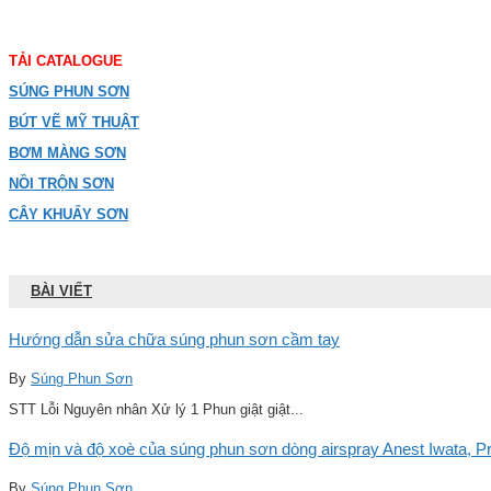
TẢI CATALOGUE
SÚNG PHUN SƠN
BÚT VẼ MỸ THUẬT
BƠM MÀNG SƠN
NỒI TRỘN SƠN
CÂY KHUẤY SƠN
BÀI VIẾT
Hướng dẫn sửa chữa súng phun sơn cầm tay
By
Súng Phun Sơn
STT Lỗi Nguyên nhân Xử lý 1 Phun giật giật...
Độ mịn và độ xoè của súng phun sơn dòng airspray Anest Iwata, Pro
By
Súng Phun Sơn