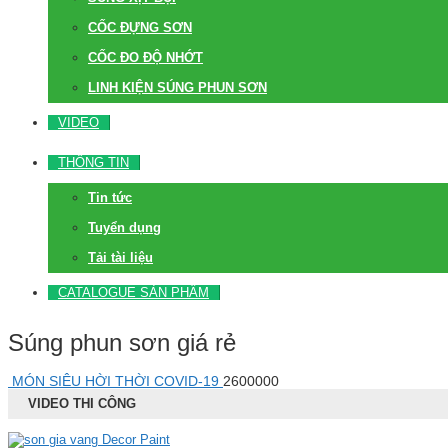
CỐC ĐỰNG SƠN
CỐC ĐO ĐỘ NHỚT
LINH KIỆN SÚNG PHUN SƠN
VIDEO
THÔNG TIN
Tin tức
Tuyển dụng
Tải tài liệu
CATALOGUE SẢN PHẨM
Súng phun sơn giá rẻ
MÓN SIÊU HỜI THỜI COVID-19
2600000
VIDEO THI CÔNG