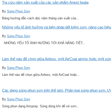
Tra cứu năm sản xuất của các sản phẩm Anest Iwata
By
Súng Phun Sơn
Bảng hướng dẫn cách đọc năm tháng sản xuất của...
Những yếu tố ảnh hưởng và biện pháp tiết kiệm sơn, nâng cao hiệu
By
Súng Phun Sơn
NHỮNG YẾU TỐ ẢNH HƯỞNG TỚI KHẢ NĂNG TIẾT...
Làm thế nào để chọn giữa Airless, một AirCoat airmix hoặc một sú
By
Súng Phun Sơn
Làm thế nào để chọn giữa Airless, một AirCoat hoặc...
Các dạng súng phun sơn trên thế giới. Phân loại súng phun sơn. 
By
Súng Phun Sơn
Súng phun dạng Airspray: Súng dùng khí để xé sơn...