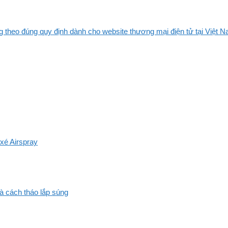
 theo đúng quy định dành cho website thương mại điện tử tại Việt Na
xé Airspray
và cách tháo lắp súng