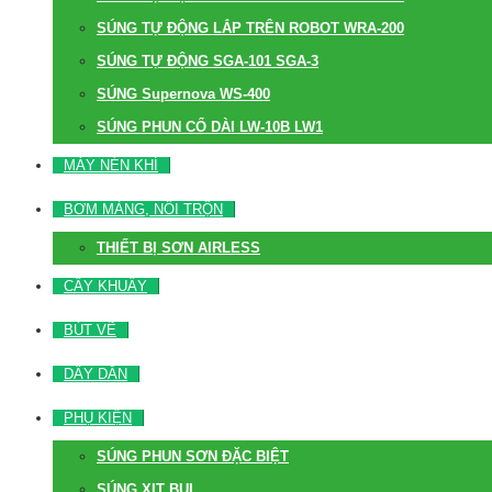
SÚNG TỰ ĐỘNG LẮP TRÊN ROBOT WRA-200
SÚNG TỰ ĐỘNG SGA-101 SGA-3
SÚNG Supernova WS-400
SÚNG PHUN CỔ DÀI LW-10B LW1
MÁY NÉN KHÍ
BƠM MÀNG, NỒI TRỘN
THIẾT BỊ SƠN AIRLESS
CÂY KHUẤY
BÚT VẼ
DÂY DẪN
PHỤ KIỆN
SÚNG PHUN SƠN ĐẶC BIỆT
SÚNG XỊT BỤI