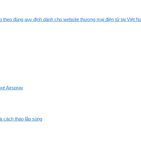
 theo đúng quy định dành cho website thương mại điện tử tại Việt Na
xé Airspray
và cách tháo lắp súng