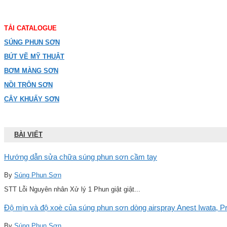
TẢI CATALOGUE
SÚNG PHUN SƠN
BÚT VẼ MỸ THUẬT
BƠM MÀNG SƠN
NỒI TRỘN SƠN
CÂY KHUẤY SƠN
BÀI VIẾT
Hướng dẫn sửa chữa súng phun sơn cầm tay
By
Súng Phun Sơn
STT Lỗi Nguyên nhân Xử lý 1 Phun giật giật...
Độ mịn và độ xoè của súng phun sơn dòng airspray Anest Iwata, Pro
By
Súng Phun Sơn