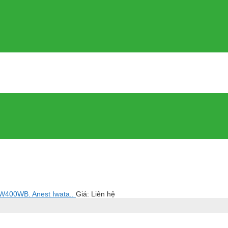
W400WB. Anest Iwata..
Giá: Liên hệ