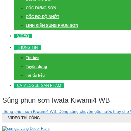
CỐC ĐỰNG SƠN
CỐC ĐO ĐỘ NHỚT
LINH KIỆN SÚNG PHUN SƠN
VIDEO
THÔNG TIN
Tin tức
Tuyển dụng
Tải tài liệu
CATALOGUE SẢN PHẨM
Súng phun sơn Iwata Kiwami4 WB
Súng phun sơn Kiwami4 WB. Dòng súng chuyên gốc nước thay cho 
VIDEO THI CÔNG