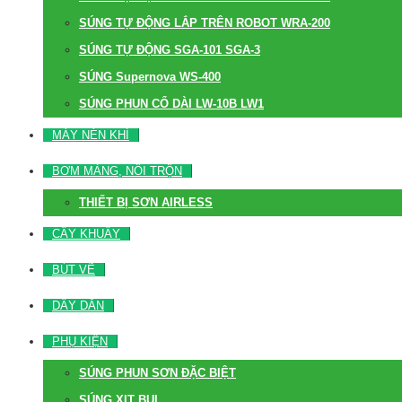
SÚNG TỰ ĐỘNG LẮP TRÊN ROBOT WRA-200
SÚNG TỰ ĐỘNG SGA-101 SGA-3
SÚNG Supernova WS-400
SÚNG PHUN CỔ DÀI LW-10B LW1
MÁY NÉN KHÍ
BƠM MÀNG, NỒI TRỘN
THIẾT BỊ SƠN AIRLESS
CÂY KHUẤY
BÚT VẼ
DÂY DẪN
PHỤ KIỆN
SÚNG PHUN SƠN ĐẶC BIỆT
SÚNG XỊT BỤI