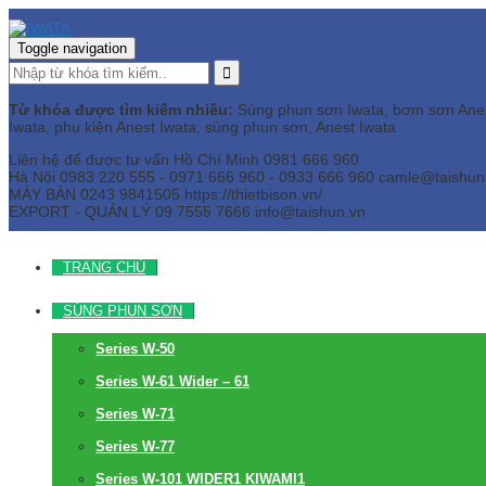
Toggle navigation
Từ khóa được tìm kiếm nhiều:
Súng phun sơn Iwata, bơm sơn Anest 
Iwata, phụ kiện Anest Iwata, súng phun sơn, Anest Iwata
Liên hệ để được tư vấn
Hồ Chí Minh
0981 666 960
Hà Nội
0983 220 555 - 0971 666 960 - 0933 666 960
camle@taishun
MÁY BÀN
0243 9841505 https://thietbison.vn/
EXPORT - QUẢN LÝ
09 7555 7666
info@taishun.vn
TRANG CHỦ
SÚNG PHUN SƠN
Series W-50
Series W-61 Wider – 61
Series W-71
Series W-77
Series W-101 WIDER1 KIWAMI1