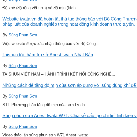
Độ xoè (độ rộng vệt sơn) và độ mịn (kích...
Website iwata.vn đã hoàn tất thủ tục thông báo với Bộ Công Thương
pháp luật của doanh nghiệp trong hoạt động kinh doanh trực tuyến.
By
Súng Phun Sơn
Việc website được xác nhận thông báo với Bộ Công...
Taishun tới thăm trụ sở Anest Iwata Nhật Bản
By
Súng Phun Sơn
TAISHUN VIỆT NAM – HÀNH TRÌNH KẾT NỐI CÔNG NGHỆ...
Những cách để tăng độ mịn của sơn áp dụng với súng dùng khí để 
By
Súng Phun Sơn
STT Phương pháp tăng độ mịn của sơn Lý do...
Súng phun sơn Anest Iwata W71. Chia sẻ cấu tạo chi tiết linh kiện 
By
Súng Phun Sơn
Video tháo lắp súng phun sơn W71 Anest Iwata: