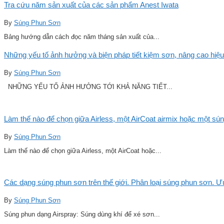
Tra cứu năm sản xuất của các sản phẩm Anest Iwata
By
Súng Phun Sơn
Bảng hướng dẫn cách đọc năm tháng sản xuất của...
Những yếu tố ảnh hưởng và biện pháp tiết kiệm sơn, nâng cao hiệu
By
Súng Phun Sơn
NHỮNG YẾU TỐ ẢNH HƯỞNG TỚI KHẢ NĂNG TIẾT...
Làm thế nào để chọn giữa Airless, một AirCoat airmix hoặc một sú
By
Súng Phun Sơn
Làm thế nào để chọn giữa Airless, một AirCoat hoặc...
Các dạng súng phun sơn trên thế giới. Phân loại súng phun sơn. 
By
Súng Phun Sơn
Súng phun dạng Airspray: Súng dùng khí để xé sơn...