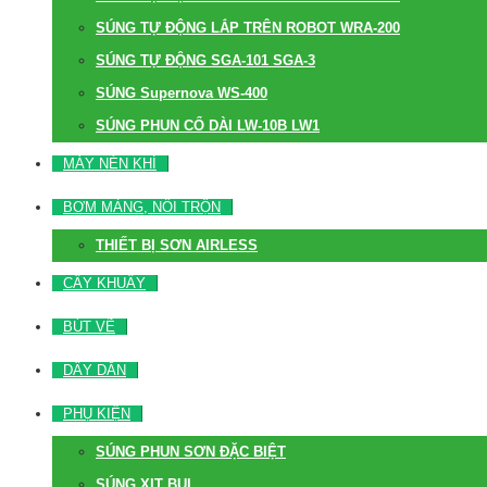
SÚNG TỰ ĐỘNG LẮP TRÊN ROBOT WRA-200
SÚNG TỰ ĐỘNG SGA-101 SGA-3
SÚNG Supernova WS-400
SÚNG PHUN CỔ DÀI LW-10B LW1
MÁY NÉN KHÍ
BƠM MÀNG, NỒI TRỘN
THIẾT BỊ SƠN AIRLESS
CÂY KHUẤY
BÚT VẼ
DÂY DẪN
PHỤ KIỆN
SÚNG PHUN SƠN ĐẶC BIỆT
SÚNG XỊT BỤI