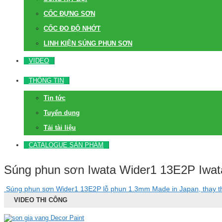
CỐC ĐỰNG SƠN
CỐC ĐO ĐỘ NHỚT
LINH KIỆN SÚNG PHUN SƠN
VIDEO
THÔNG TIN
Tin tức
Tuyển dụng
Tải tài liệu
CATALOGUE SẢN PHẨM
Súng phun sơn Iwata Wider1 13E2P Iwat
Súng phun sơn Wider1 13E2P lỗ phun 1.3mm Made in Japan, thay 
VIDEO THI CÔNG