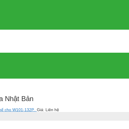
a Nhật Bản
thế cho W101-132P..
Giá: Liên hệ