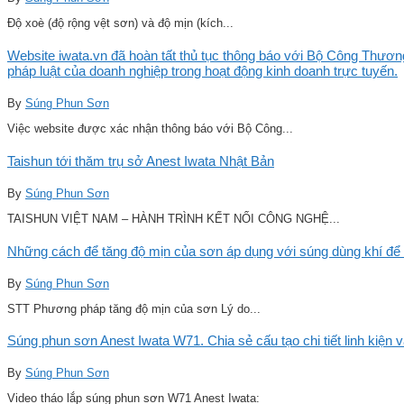
Độ xoè (độ rộng vệt sơn) và độ mịn (kích...
Website iwata.vn đã hoàn tất thủ tục thông báo với Bộ Công Thương
pháp luật của doanh nghiệp trong hoạt động kinh doanh trực tuyến.
By
Súng Phun Sơn
Việc website được xác nhận thông báo với Bộ Công...
Taishun tới thăm trụ sở Anest Iwata Nhật Bản
By
Súng Phun Sơn
TAISHUN VIỆT NAM – HÀNH TRÌNH KẾT NỐI CÔNG NGHỆ...
Những cách để tăng độ mịn của sơn áp dụng với súng dùng khí để 
By
Súng Phun Sơn
STT Phương pháp tăng độ mịn của sơn Lý do...
Súng phun sơn Anest Iwata W71. Chia sẻ cấu tạo chi tiết linh kiện 
By
Súng Phun Sơn
Video tháo lắp súng phun sơn W71 Anest Iwata: