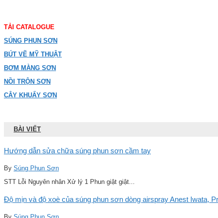
TẢI CATALOGUE
SÚNG PHUN SƠN
BÚT VẼ MỸ THUẬT
BƠM MÀNG SƠN
NỒI TRỘN SƠN
CÂY KHUẤY SƠN
BÀI VIẾT
Hướng dẫn sửa chữa súng phun sơn cầm tay
By
Súng Phun Sơn
STT Lỗi Nguyên nhân Xử lý 1 Phun giật giật...
Độ mịn và độ xoè của súng phun sơn dòng airspray Anest Iwata, Pro
By
Súng Phun Sơn