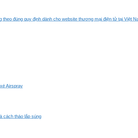
 theo đúng quy định dành cho website thương mại điện tử tại Việt Na
xé Airspray
và cách tháo lắp súng