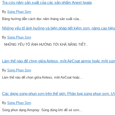
Tra cứu năm sản xuất của các sản phẩm Anest Iwata
By
Súng Phun Sơn
Bảng hướng dẫn cách đọc năm tháng sản xuất của...
Những yếu tố ảnh hưởng và biện pháp tiết kiệm sơn, nâng cao hiệu
By
Súng Phun Sơn
NHỮNG YẾU TỐ ẢNH HƯỞNG TỚI KHẢ NĂNG TIẾT...
Làm thế nào để chọn giữa Airless, một AirCoat airmix hoặc một sú
By
Súng Phun Sơn
Làm thế nào để chọn giữa Airless, một AirCoat hoặc...
Các dạng súng phun sơn trên thế giới. Phân loại súng phun sơn. 
By
Súng Phun Sơn
Súng phun dạng Airspray: Súng dùng khí để xé sơn...