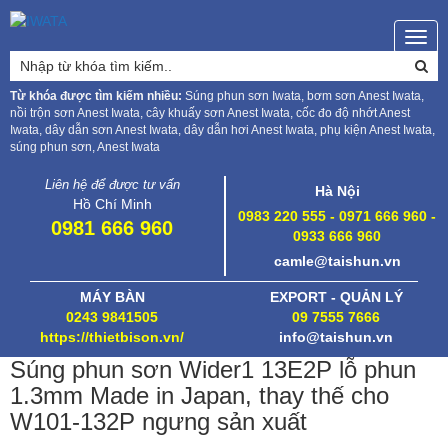
Togg
navig
Từ khóa được tìm kiếm nhiều:
Súng phun sơn Iwata, bơm sơn Anest Iwata,
nồi trộn sơn Anest Iwata, cây khuấy sơn Anest Iwata, cốc đo độ nhớt Anest
Iwata, dây dẫn sơn Anest Iwata, dây dẫn hơi Anest Iwata, phụ kiện Anest Iwata,
súng phun sơn, Anest Iwata
Liên hệ để được tư vấn
Hà Nội
Hồ Chí Minh
0983 220 555 - 0971 666 960 -
0981 666 960
0933 666 960
camle@taishun.vn
MÁY BÀN
EXPORT - QUẢN LÝ
0243 9841505
09 7555 7666
https://thietbison.vn/
info@taishun.vn
Súng phun sơn Wider1 13E2P lỗ phun
1.3mm Made in Japan, thay thế cho
W101-132P ngưng sản xuất