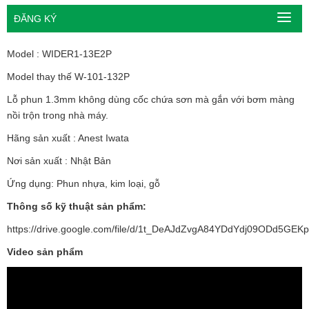
ĐĂNG KÝ
Model : WIDER1-13E2P
Model thay thế W-101-132P
Lỗ phun 1.3mm không dùng cốc chứa sơn mà gắn với bơm màng
nồi trộn trong nhà máy.
Hãng sản xuất : Anest Iwata
Nơi sản xuất : Nhật Bản
Ứng dụng: Phun nhựa, kim loại, gỗ
Thông số kỹ thuật sản phẩm:
https://drive.google.com/file/d/1t_DeAJdZvgA84YDdYdj09ODd5GEKp
Video sản phẩm