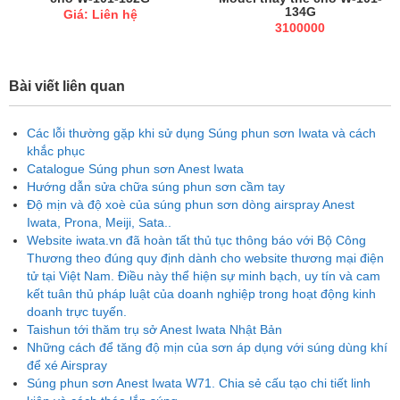
134G
Giá: Liên hệ
3100000
Bài viết liên quan
Các lỗi thường gặp khi sử dụng Súng phun sơn Iwata và cách
khắc phục
Catalogue Súng phun sơn Anest Iwata
Hướng dẫn sửa chữa súng phun sơn cầm tay
Độ mịn và độ xoè của súng phun sơn dòng airspray Anest
Iwata, Prona, Meiji, Sata..
Website iwata.vn đã hoàn tất thủ tục thông báo với Bộ Công
Thương theo đúng quy định dành cho website thương mại điện
tử tại Việt Nam. Điều này thể hiện sự minh bạch, uy tín và cam
kết tuân thủ pháp luật của doanh nghiệp trong hoạt động kinh
doanh trực tuyến.
Taishun tới thăm trụ sở Anest Iwata Nhật Bản
Những cách để tăng độ mịn của sơn áp dụng với súng dùng khí
để xé Airspray
Súng phun sơn Anest Iwata W71. Chia sẻ cấu tạo chi tiết linh