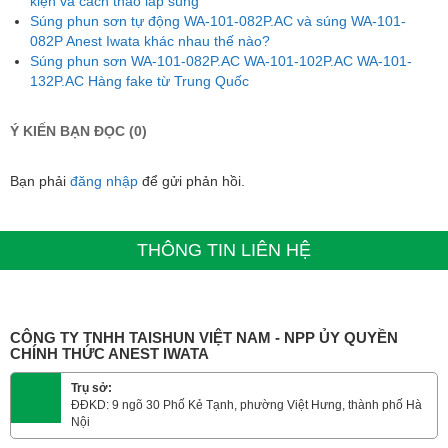
kiện và cách tháo lắp súng
Súng phun sơn tự động WA-101-082P.AC và súng WA-101-
082P Anest Iwata khác nhau thế nào?
Súng phun sơn WA-101-082P.AC WA-101-102P.AC WA-101-
132P.AC Hàng fake từ Trung Quốc
Ý KIẾN BẠN ĐỌC (0)
Bạn phải
đăng nhập
để gửi phản hồi.
THÔNG TIN LIÊN HỆ
CÔNG TY TNHH TAISHUN VIỆT NAM - NPP ỦY QUYỀN
CHÍNH THỨC ANEST IWATA
Trụ sở:
ĐĐKD: 9 ngõ 30 Phố Kẻ Tạnh, phường Việt Hưng, thành phố Hà
Nội