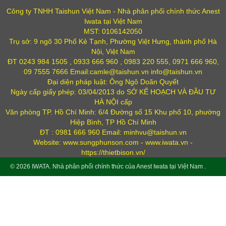
Công ty TNHH Taishun Việt Nam - Nhà phân phối chính thức Anest
Iwata tại Việt Nam
MST: 0106142050
Trụ sở: 9 ngõ 30 Phố Kẻ Tạnh, Phường Việt Hưng, thành phố Hà
Nội, Việt Nam
ĐT 0243 984 1505 , 0933 666 960 , 0983 220 555, 0971 666 960,
09 7555 7666 Email:camle@taishun.vn info@taishun.vn
Đại diện pháp luật: Ông Ngô Doãn Quyết
Ngày cấp giấy phép: 03/04/2013 do SỞ KẾ HOẠCH VÀ ĐẦU TƯ
HÀ NỘI cấp
Văn phòng TP. Hồ Chí Minh: 6/4 Đường số 15 Khu phố 10, phường
Hiệp Bình, TP Hồ Chí Minh
ĐT : 0981 666 960 Email: minhvu@taishun.vn
Website: www.sungphunson.com - www.iwata.vn -
https://thietbison.vn/
© 2026
IWATA
. Nhà phân phối chính thức của Anest Iwata tại Việt Nam .