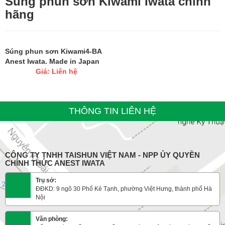
Súng phun sơn Kiwami Iwata chính
hãng
Súng phun sơn Kiwami4-BA
Anest Iwata. Made in Japan
Giá: Liên hệ
THÔNG TIN LIÊN HỆ
CÔNG TY TNHH TAISHUN VIỆT NAM - NPP ỦY QUYỀN
CHÍNH THỨC ANEST IWATA
Trụ sở:
ĐĐKD: 9 ngõ 30 Phố Kẻ Tạnh, phường Việt Hưng, thành phố Hà
Nội
Văn phòng: