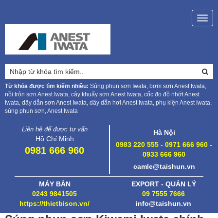
Togg
navig
Từ khóa được tìm kiếm nhiều:
Súng phun sơn Iwata, bơm sơn Anest Iwata,
nồi trộn sơn Anest Iwata, cây khuấy sơn Anest Iwata, cốc đo độ nhớt Anest
Iwata, dây dẫn sơn Anest Iwata, dây dẫn hơi Anest Iwata, phụ kiện Anest Iwata,
súng phun sơn, Anest Iwata
Liên hệ để được tư vấn
Hà Nội
Hồ Chí Minh
0983 220 555 - 0971 666 960 -
0981 666 960
0933 666 960
camle@taishun.vn
MÁY BÀN
EXPORT - QUẢN LÝ
0243 9841505
09 7555 7666
https://thietbison.vn/
info@taishun.vn