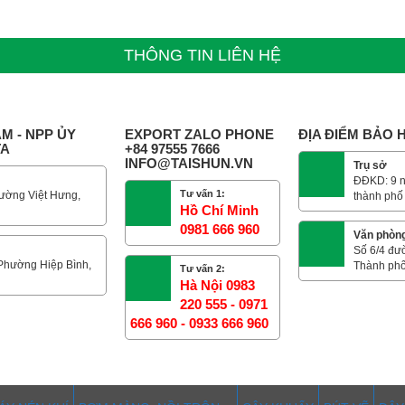
THÔNG TIN LIÊN HỆ
M - NPP ỦY
EXPORT ZALO PHONE
ĐỊA ĐIỂM BẢO
TA
+84 97555 7666
INFO@TAISHUN.VN
Trụ sở
ĐĐKD: 9 n
Tư vấn 1:
ường Việt Hưng,
thành phố
Hồ Chí Minh
0981 666 960
Văn phòn
Số 6/4 đư
 Phường Hiệp Bình,
Thành phố
Tư vấn 2:
Hà Nội 0983
220 555 - 0971
666 960 - 0933 666 960