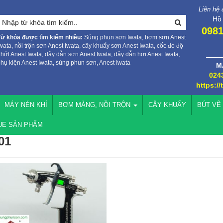
Liên hệ
Hồ
0981
Từ khóa được tìm kiếm nhiều:
Súng phun sơn Iwata, bơm sơn Anest
wata, nồi trộn sơn Anest Iwata, cây khuấy sơn Anest Iwata, cốc đo độ
hớt Anest Iwata, dây dẫn sơn Anest Iwata, dây dẫn hơi Anest Iwata,
hụ kiện Anest Iwata, súng phun sơn, Anest Iwata
M
024
https://
MÁY NÉN KHÍ
BƠM MÀNG, NỒI TRỘN
CÂY KHUẤY
BÚT VẼ
UE SẢN PHẨM
01