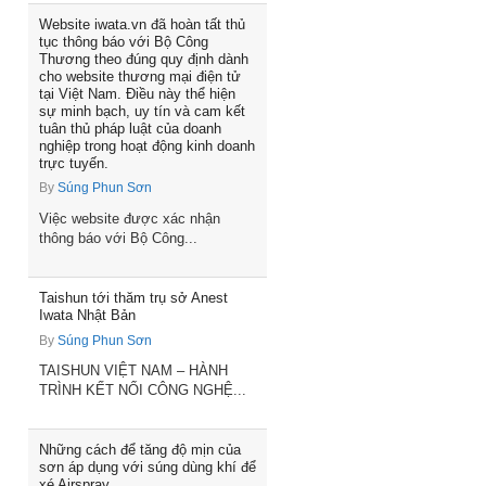
Website iwata.vn đã hoàn tất thủ
tục thông báo với Bộ Công
Thương theo đúng quy định dành
cho website thương mại điện tử
tại Việt Nam. Điều này thể hiện
sự minh bạch, uy tín và cam kết
tuân thủ pháp luật của doanh
nghiệp trong hoạt động kinh doanh
trực tuyến.
By
Súng Phun Sơn
Việc website được xác nhận
thông báo với Bộ Công...
Taishun tới thăm trụ sở Anest
Iwata Nhật Bản
By
Súng Phun Sơn
TAISHUN VIỆT NAM – HÀNH
TRÌNH KẾT NỐI CÔNG NGHỆ...
Những cách để tăng độ mịn của
sơn áp dụng với súng dùng khí để
xé Airspray