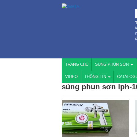
I
n
p
TRANG CHỦ
SÚNG PHUN SƠN
VIDEO
THÔNG TIN
CATALOG
súng phun sơn lph-1