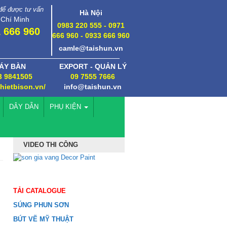
 để được tư vấn
Hà Nội
 Chí Minh
0983 220 555 - 0971
 666 960
666 960 - 0933 666 960
camle@taishun.vn
ÁY BÀN
EXPORT - QUẢN LÝ
3 9841505
09 7555 7666
thietbison.vn/
info@taishun.vn
DÂY DẪN
PHỤ KIỆN
VIDEO THI CÔNG
TẢI CATALOGUE
SÚNG PHUN SƠN
BÚT VẼ MỸ THUẬT