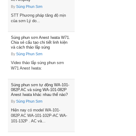
By
Súng Phun Sơn
STT Phương pháp tăng độ mịn
của sơn Lý do...
Súng phun sơn Anest Iwata W71.
Chia sẻ cấu tạo chi tiết linh kiện
và cách tháo lắp súng
By
Súng Phun Sơn
Video tháo lắp súng phun sơn
W71 Anest Iwata:
Súng phun sơn tự động WA-101-
082P.AC và súng WA-101-082P
Anest Iwata khác nhau thế nào?
By
Súng Phun Sơn
Hiện nay có model WA-101-
082P.AC WA-101-102P-AC WA-
101-132P . AC và...