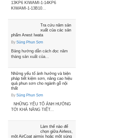
13KP6 KIWAMI-1-14KP6
KIWAMI-1-13B10...
Tra cứu năm sản
xuất của các sản
phẩm Anest Iwata
By
Súng Phun Sơn
Bảng hướng dẫn cách đọc năm
tháng sản xuất của...
Những yếu tố ảnh hưởng và biện
pháp tiết kiệm sơn, nâng cao hiệu
quả phun sơn cho ngành gỗ nội
thất
By
Súng Phun Sơn
NHỮNG YẾU TỐ ẢNH HƯỞNG
TỚI KHẢ NĂNG TIẾT...
Làm thế nào để
chọn giữa Airless,
một AirCoat airmix hoặc một súng