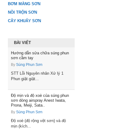
BƠM MÀNG SƠN
NỒI TRỘN SƠN
CÂY KHUẤY SƠN
BÀI VIẾT
Hướng dẫn sửa chữa súng phun
sơn cầm tay
By
Súng Phun Sơn
STT Lỗi Nguyên nhân Xử lý 1
Phun giật giật...
Độ mịn và độ xoè của súng phun
sơn dòng airspray Anest Iwata,
Prona, Meiji, Sata..
By
Súng Phun Sơn
Độ xoè (độ rộng vệt sơn) và độ
mịn (kích...