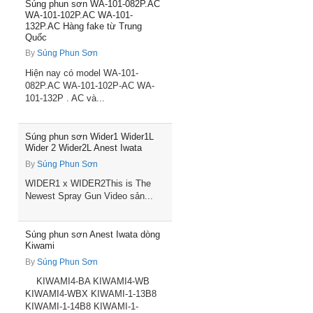
Súng phun sơn WA-101-082P.AC
WA-101-102P.AC WA-101-
132P.AC Hàng fake từ Trung
Quốc
By
Súng Phun Sơn
Hiện nay có model WA-101-
082P.AC WA-101-102P-AC WA-
101-132P . AC và...
Súng phun sơn Wider1 Wider1L
Wider 2 Wider2L Anest Iwata
By
Súng Phun Sơn
WIDER1 x WIDER2This is The
Newest Spray Gun Video sản...
Súng phun sơn Anest Iwata dòng
Kiwami
By
Súng Phun Sơn
KIWAMI4-BA KIWAMI4-WB
KIWAMI4-WBX KIWAMI-1-13B8
KIWAMI-1-14B8 KIWAMI-1-