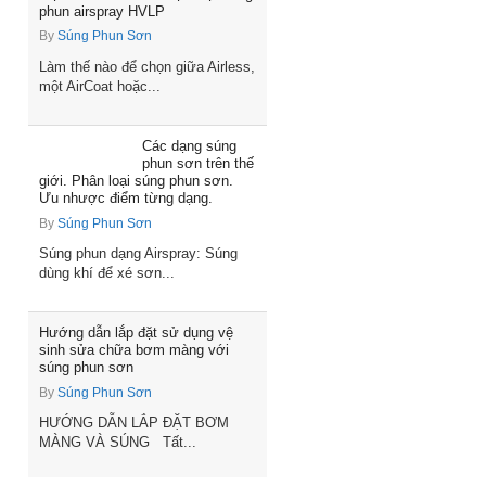
phun airspray HVLP
By
Súng Phun Sơn
Làm thế nào để chọn giữa Airless,
một AirCoat hoặc...
Các dạng súng
phun sơn trên thế
giới. Phân loại súng phun sơn.
Ưu nhược điểm từng dạng.
By
Súng Phun Sơn
Súng phun dạng Airspray: Súng
dùng khí để xé sơn...
Hướng dẫn lắp đặt sử dụng vệ
sinh sửa chữa bơm màng với
súng phun sơn
By
Súng Phun Sơn
HƯỚNG DẪN LẮP ĐẶT BƠM
MÀNG VÀ SÚNG Tất...