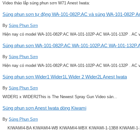
Video tháo lắp súng phun sơn W71 Anest Iwata:
Súng phun sơn tự động WA-101-082P.AC và súng WA-101-082P Ane
By
Súng Phun Sơn
Hiện nay có model WA-101-082P.AC WA-101-102P-AC WA-101-132P . AC v
Súng phun sơn WA-101-082P.AC WA-101-102P.AC WA-101-132P.A
By
Súng Phun Sơn
Hiện nay có model WA-101-082P.AC WA-101-102P-AC WA-101-132P . AC v
Súng phun sơn Wider1 Wider1L Wider 2 Wider2L Anest Iwata
By
Súng Phun Sơn
WIDER1 x WIDER2This is The Newest Spray Gun Video sản...
Súng phun sơn Anest Iwata dòng Kiwami
By
Súng Phun Sơn
KIWAMI4-BA KIWAMI4-WB KIWAMI4-WBX KIWAMI-1-13B8 KIWAMI-1-14B