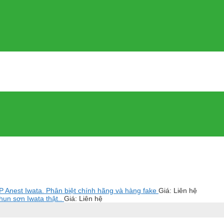
Anest Iwata. Phân biệt chính hãng và hàng fake
Giá: Liên hệ
un sơn Iwata thật..
Giá: Liên hệ