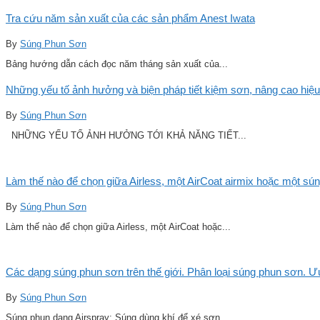
Tra cứu năm sản xuất của các sản phẩm Anest Iwata
By
Súng Phun Sơn
Bảng hướng dẫn cách đọc năm tháng sản xuất của...
Những yếu tố ảnh hưởng và biện pháp tiết kiệm sơn, nâng cao hiệu
By
Súng Phun Sơn
NHỮNG YẾU TỐ ẢNH HƯỞNG TỚI KHẢ NĂNG TIẾT...
Làm thế nào để chọn giữa Airless, một AirCoat airmix hoặc một sú
By
Súng Phun Sơn
Làm thế nào để chọn giữa Airless, một AirCoat hoặc...
Các dạng súng phun sơn trên thế giới. Phân loại súng phun sơn. 
By
Súng Phun Sơn
Súng phun dạng Airspray: Súng dùng khí để xé sơn...