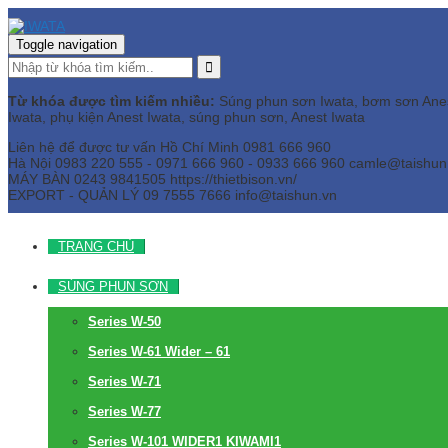
Toggle navigation
Từ khóa được tìm kiếm nhiều:
Súng phun sơn Iwata, bơm sơn Anest 
Iwata, phụ kiện Anest Iwata, súng phun sơn, Anest Iwata
Liên hệ để được tư vấn
Hồ Chí Minh
0981 666 960
Hà Nội
0983 220 555 - 0971 666 960 - 0933 666 960
camle@taishun
MÁY BÀN
0243 9841505 https://thietbison.vn/
EXPORT - QUẢN LÝ
09 7555 7666
info@taishun.vn
TRANG CHỦ
SÚNG PHUN SƠN
Series W-50
Series W-61 Wider – 61
Series W-71
Series W-77
Series W-101 WIDER1 KIWAMI1