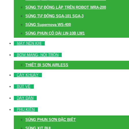
SÚNG TỰ ĐỘNG LẮP TRÊN ROBOT WRA-200
SÚNG TỰ ĐỘNG SGA-101 SGA-3
SÚNG Supernova WS-400
SÚNG PHUN CỔ DÀI LW-10B LW1
MÁY NÉN KHÍ
BƠM MÀNG, NỒI TRỘN
THIẾT BỊ SƠN AIRLESS
CÂY KHUẤY
BÚT VẼ
DÂY DẪN
PHỤ KIỆN
SÚNG PHUN SƠN ĐẶC BIỆT
SÚNG XỊT BỤI