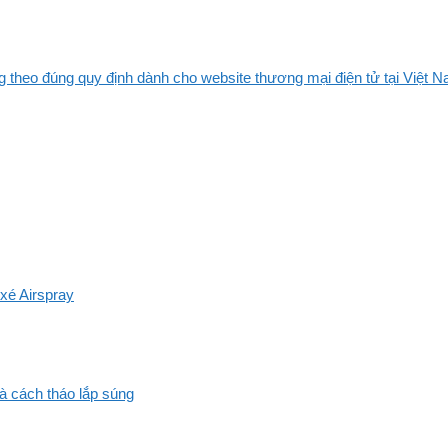
 theo đúng quy định dành cho website thương mại điện tử tại Việt Na
xé Airspray
và cách tháo lắp súng