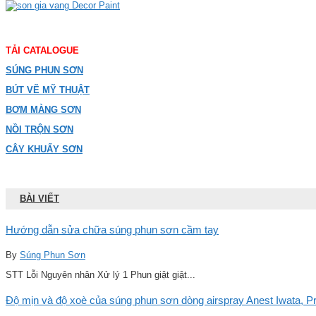
TẢI CATALOGUE
SÚNG PHUN SƠN
BÚT VẼ MỸ THUẬT
BƠM MÀNG SƠN
NỒI TRỘN SƠN
CÂY KHUẤY SƠN
BÀI VIẾT
Hướng dẫn sửa chữa súng phun sơn cầm tay
By
Súng Phun Sơn
STT Lỗi Nguyên nhân Xử lý 1 Phun giật giật...
Độ mịn và độ xoè của súng phun sơn dòng airspray Anest Iwata, Pro