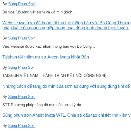
By
Súng Phun Sơn
Độ xoè (độ rộng vệt sơn) và độ mịn (kích...
Website iwata.vn đã hoàn tất thủ tục thông báo với Bộ Công Thương
pháp luật của doanh nghiệp trong hoạt động kinh doanh trực tuyến.
By
Súng Phun Sơn
Việc website được xác nhận thông báo với Bộ Công...
Taishun tới thăm trụ sở Anest Iwata Nhật Bản
By
Súng Phun Sơn
TAISHUN VIỆT NAM – HÀNH TRÌNH KẾT NỐI CÔNG NGHỆ...
Những cách để tăng độ mịn của sơn áp dụng với súng dùng khí để 
By
Súng Phun Sơn
STT Phương pháp tăng độ mịn của sơn Lý do...
Súng phun sơn Anest Iwata W71. Chia sẻ cấu tạo chi tiết linh kiện 
By
Súng Phun Sơn