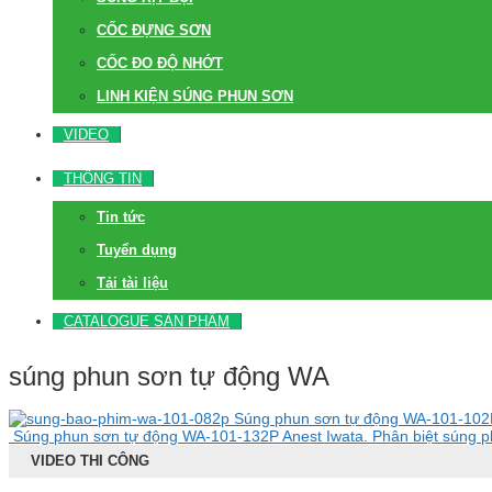
CỐC ĐỰNG SƠN
CỐC ĐO ĐỘ NHỚT
LINH KIỆN SÚNG PHUN SƠN
VIDEO
THÔNG TIN
Tin tức
Tuyển dụng
Tải tài liệu
CATALOGUE SẢN PHẨM
súng phun sơn tự động WA
Súng phun sơn tự động WA-101-102P 
Súng phun sơn tự động WA-101-132P Anest Iwata. Phân biệt súng ph
VIDEO THI CÔNG