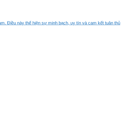
m. Điều này thể hiện sự minh bạch, uy tín và cam kết tuân thủ