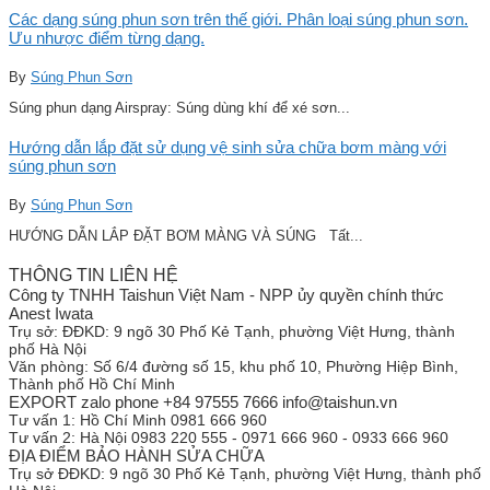
Các dạng súng phun sơn trên thế giới. Phân loại súng phun sơn.
Ưu nhược điểm từng dạng.
By
Súng Phun Sơn
Súng phun dạng Airspray: Súng dùng khí để xé sơn...
Hướng dẫn lắp đặt sử dụng vệ sinh sửa chữa bơm màng với
súng phun sơn
By
Súng Phun Sơn
HƯỚNG DẪN LẮP ĐẶT BƠM MÀNG VÀ SÚNG Tất...
THÔNG TIN LIÊN HỆ
Công ty TNHH Taishun Việt Nam - NPP ủy quyền chính thức
Anest Iwata
Trụ sở:
ĐĐKD: 9 ngõ 30 Phố Kẻ Tạnh, phường Việt Hưng, thành
phố Hà Nội
Văn phòng:
Số 6/4 đường số 15, khu phố 10, Phường Hiệp Bình,
Thành phố Hồ Chí Minh
EXPORT zalo phone +84 97555 7666 info@taishun.vn
Tư vấn 1:
Hồ Chí Minh 0981 666 960
Tư vấn 2:
Hà Nội 0983 220 555 - 0971 666 960 - 0933 666 960
ĐỊA ĐIỂM BẢO HÀNH SỬA CHỮA
Trụ sở
ĐĐKD: 9 ngõ 30 Phố Kẻ Tạnh, phường Việt Hưng, thành phố