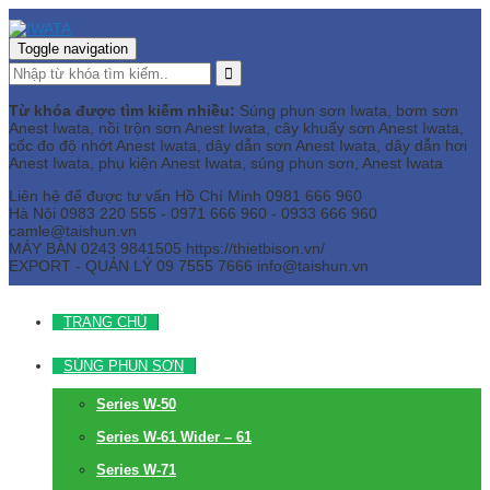
Toggle navigation
Từ khóa được tìm kiếm nhiều:
Súng phun sơn Iwata, bơm sơn
Anest Iwata, nồi trộn sơn Anest Iwata, cây khuấy sơn Anest Iwata,
cốc đo độ nhớt Anest Iwata, dây dẫn sơn Anest Iwata, dây dẫn hơi
Anest Iwata, phụ kiện Anest Iwata, súng phun sơn, Anest Iwata
Liên hệ để được tư vấn
Hồ Chí Minh
0981 666 960
Hà Nội
0983 220 555 - 0971 666 960 - 0933 666 960
camle@taishun.vn
MÁY BÀN
0243 9841505 https://thietbison.vn/
EXPORT - QUẢN LÝ
09 7555 7666
info@taishun.vn
TRANG CHỦ
SÚNG PHUN SƠN
Series W-50
Series W-61 Wider – 61
Series W-71