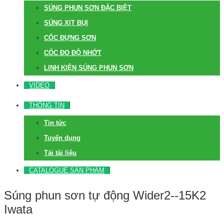
SÚNG PHUN SƠN ĐẶC BIỆT
SÚNG XỊT BỤI
CỐC ĐỰNG SƠN
CỐC ĐO ĐỘ NHỚT
LINH KIỆN SÚNG PHUN SƠN
VIDEO
THÔNG TIN
Tin tức
Tuyển dụng
Tải tài liệu
CATALOGUE SẢN PHẨM
Súng phun sơn tự động Wider2--15K2
Iwata