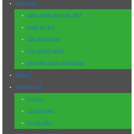
PHỤ KIỆN
SÚNG PHUN SƠN ĐẶC BIỆT
SÚNG XỊT BỤI
CỐC ĐỰNG SƠN
CỐC ĐO ĐỘ NHỚT
LINH KIỆN SÚNG PHUN SƠN
VIDEO
THÔNG TIN
TIN TỨC
TUYỂN DỤNG
TẢI TÀI LIỆU