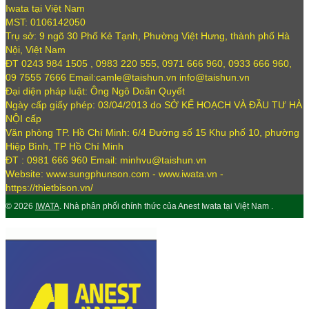
Iwata tại Việt Nam
MST: 0106142050
Trụ sở: 9 ngõ 30 Phố Kẻ Tạnh, Phường Việt Hưng, thành phố Hà
Nội, Việt Nam
ĐT 0243 984 1505 , 0983 220 555, 0971 666 960, 0933 666 960,
09 7555 7666 Email:camle@taishun.vn info@taishun.vn
Đại diện pháp luật: Ông Ngô Doãn Quyết
Ngày cấp giấy phép: 03/04/2013 do SỞ KẾ HOẠCH VÀ ĐẦU TƯ HÀ
NỘI cấp
Văn phòng TP. Hồ Chí Minh: 6/4 Đường số 15 Khu phố 10, phường
Hiệp Bình, TP Hồ Chí Minh
ĐT : 0981 666 960 Email: minhvu@taishun.vn
Website: www.sungphunson.com - www.iwata.vn -
https://thietbison.vn/
© 2026
IWATA
. Nhà phân phối chính thức của Anest Iwata tại Việt Nam .