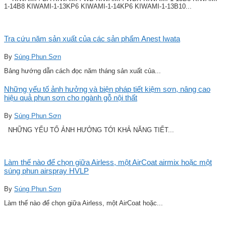
1-14B8 KIWAMI-1-13KP6 KIWAMI-1-14KP6 KIWAMI-1-13B10...
Tra cứu năm sản xuất của các sản phẩm Anest Iwata
By
Súng Phun Sơn
Bảng hướng dẫn cách đọc năm tháng sản xuất của...
Những yếu tố ảnh hưởng và biện pháp tiết kiệm sơn, nâng cao
hiệu quả phun sơn cho ngành gỗ nội thất
By
Súng Phun Sơn
NHỮNG YẾU TỐ ẢNH HƯỞNG TỚI KHẢ NĂNG TIẾT...
Làm thế nào để chọn giữa Airless, một AirCoat airmix hoặc một
súng phun airspray HVLP
By
Súng Phun Sơn
Làm thế nào để chọn giữa Airless, một AirCoat hoặc...