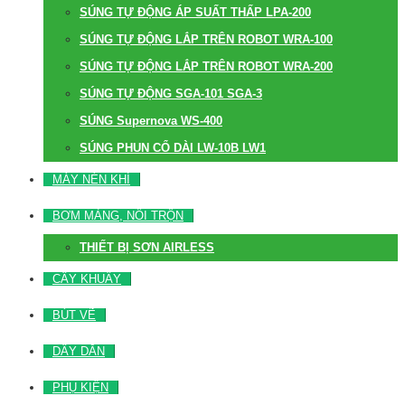
SÚNG TỰ ĐỘNG ÁP SUẤT THẤP LPA-200
SÚNG TỰ ĐỘNG LẮP TRÊN ROBOT WRA-100
SÚNG TỰ ĐỘNG LẮP TRÊN ROBOT WRA-200
SÚNG TỰ ĐỘNG SGA-101 SGA-3
SÚNG Supernova WS-400
SÚNG PHUN CỔ DÀI LW-10B LW1
MÁY NÉN KHÍ
BƠM MÀNG, NỒI TRỘN
THIẾT BỊ SƠN AIRLESS
CÂY KHUẤY
BÚT VẼ
DÂY DẪN
PHỤ KIỆN