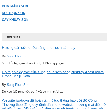
BƠM MÀNG SƠN
NỒI TRỘN SƠN
CÂY KHUẤY SƠN
BÀI VIẾT
Hướng dẫn sửa chữa súng phun sơn cầm tay
By
Súng Phun Sơn
STT Lỗi Nguyên nhân Xử lý 1 Phun giật giật...
Độ mịn và độ xoè của súng phun sơn dòng airspray Anest Iwata,
Prona, Meiji, Sata..
By
Súng Phun Sơn
Độ xoè (độ rộng vệt sơn) và độ mịn (kích...
Website iwata.vn đã hoàn tất thủ tục thông báo với Bộ Công
Thương theo đúng quy định dành cho website thương mại điện tử
tại Việt Nam. Điều này thể hiện sự minh bạch, uy tín và cam kết