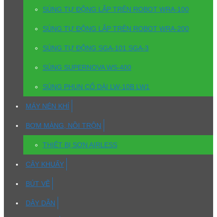
SÚNG TỰ ĐỘNG LẮP TRÊN ROBOT WRA-100
SÚNG TỰ ĐỘNG LẮP TRÊN ROBOT WRA-200
SÚNG TỰ ĐỘNG SGA-101 SGA-3
SÚNG SUPERNOVA WS-400
SÚNG PHUN CỔ DÀI LW-10B LW1
MÁY NÉN KHÍ
BƠM MÀNG, NỒI TRỘN
THIẾT BỊ SƠN AIRLESS
CÂY KHUẤY
BÚT VẼ
DÂY DẪN