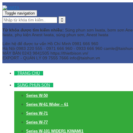
Toggle navigation
Từ khóa được tìm kiếm nhiều:
Súng phun sơn Iwata, bơm sơn Anest 
Iwata, phụ kiện Anest Iwata, súng phun sơn, Anest Iwata
Liên hệ để được tư vấn
Hồ Chí Minh
0981 666 960
Hà Nội
0983 220 555 - 0971 666 960 - 0933 666 960
camle@taishun
MÁY BÀN
0243 9841505 https://thietbison.vn/
EXPORT - QUẢN LÝ
09 7555 7666
info@taishun.vn
TRANG CHỦ
SÚNG PHUN SƠN
Series W-50
Series W-61 Wider – 61
Series W-71
Series W-77
Series W-101 WIDER1 KIWAMI1