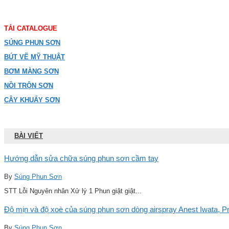
TẢI CATALOGUE
SÚNG PHUN SƠN
BÚT VẼ MỸ THUẬT
BƠM MÀNG SƠN
NỒI TRỘN SƠN
CÂY KHUẤY SƠN
BÀI VIẾT
Hướng dẫn sửa chữa súng phun sơn cầm tay
By
Súng Phun Sơn
STT Lỗi Nguyên nhân Xử lý 1 Phun giật giật...
Độ mịn và độ xoè của súng phun sơn dòng airspray Anest Iwata, Pro
By
Súng Phun Sơn