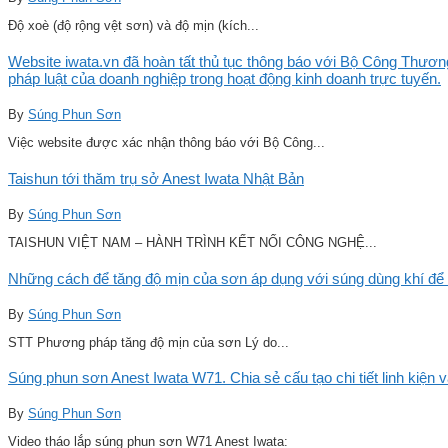
Độ xoè (độ rộng vệt sơn) và độ mịn (kích...
Website iwata.vn đã hoàn tất thủ tục thông báo với Bộ Công Thương
pháp luật của doanh nghiệp trong hoạt động kinh doanh trực tuyến.
By
Súng Phun Sơn
Việc website được xác nhận thông báo với Bộ Công...
Taishun tới thăm trụ sở Anest Iwata Nhật Bản
By
Súng Phun Sơn
TAISHUN VIỆT NAM – HÀNH TRÌNH KẾT NỐI CÔNG NGHỆ...
Những cách để tăng độ mịn của sơn áp dụng với súng dùng khí để 
By
Súng Phun Sơn
STT Phương pháp tăng độ mịn của sơn Lý do...
Súng phun sơn Anest Iwata W71. Chia sẻ cấu tạo chi tiết linh kiện 
By
Súng Phun Sơn
Video tháo lắp súng phun sơn W71 Anest Iwata: