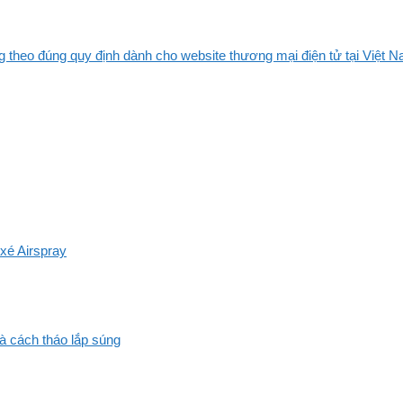
 theo đúng quy định dành cho website thương mại điện tử tại Việt Na
xé Airspray
và cách tháo lắp súng