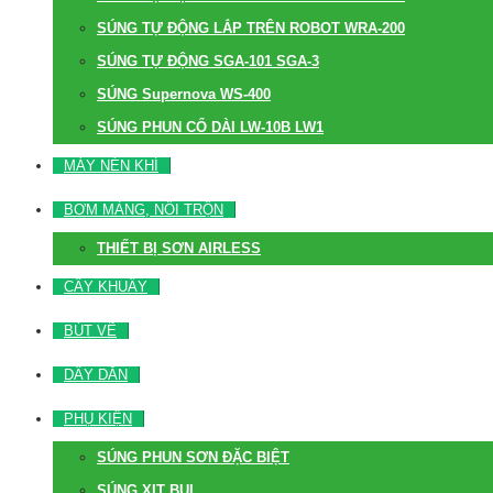
SÚNG TỰ ĐỘNG LẮP TRÊN ROBOT WRA-200
SÚNG TỰ ĐỘNG SGA-101 SGA-3
SÚNG Supernova WS-400
SÚNG PHUN CỔ DÀI LW-10B LW1
MÁY NÉN KHÍ
BƠM MÀNG, NỒI TRỘN
THIẾT BỊ SƠN AIRLESS
CÂY KHUẤY
BÚT VẼ
DÂY DẪN
PHỤ KIỆN
SÚNG PHUN SƠN ĐẶC BIỆT
SÚNG XỊT BỤI