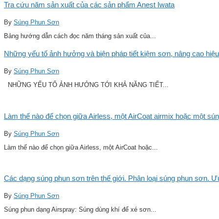
Tra cứu năm sản xuất của các sản phẩm Anest Iwata
By
Súng Phun Sơn
Bảng hướng dẫn cách đọc năm tháng sản xuất của...
Những yếu tố ảnh hưởng và biện pháp tiết kiệm sơn, nâng cao hiệu
By
Súng Phun Sơn
NHỮNG YẾU TỐ ẢNH HƯỞNG TỚI KHẢ NĂNG TIẾT...
Làm thế nào để chọn giữa Airless, một AirCoat airmix hoặc một sú
By
Súng Phun Sơn
Làm thế nào để chọn giữa Airless, một AirCoat hoặc...
Các dạng súng phun sơn trên thế giới. Phân loại súng phun sơn. 
By
Súng Phun Sơn
Súng phun dạng Airspray: Súng dùng khí để xé sơn...