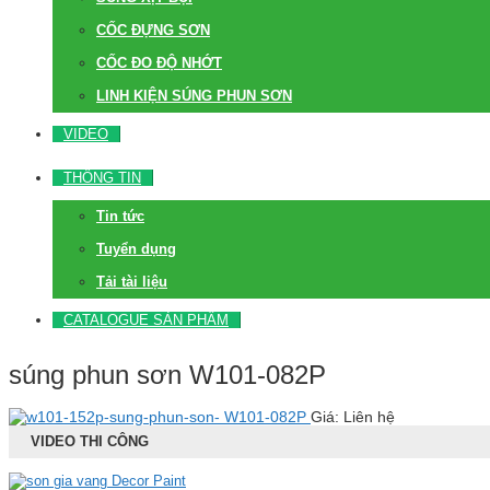
CỐC ĐỰNG SƠN
CỐC ĐO ĐỘ NHỚT
LINH KIỆN SÚNG PHUN SƠN
VIDEO
THÔNG TIN
Tin tức
Tuyển dụng
Tải tài liệu
CATALOGUE SẢN PHẨM
súng phun sơn W101-082P
W101-082P
Giá: Liên hệ
VIDEO THI CÔNG