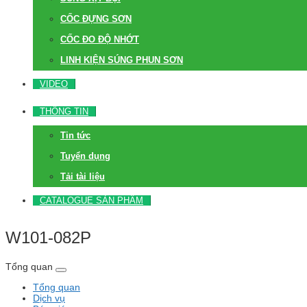
CỐC ĐỰNG SƠN
CỐC ĐO ĐỘ NHỚT
LINH KIỆN SÚNG PHUN SƠN
VIDEO
THÔNG TIN
Tin tức
Tuyển dụng
Tải tài liệu
CATALOGUE SẢN PHẨM
W101-082P
Tổng quan
Tổng quan
Dịch vụ