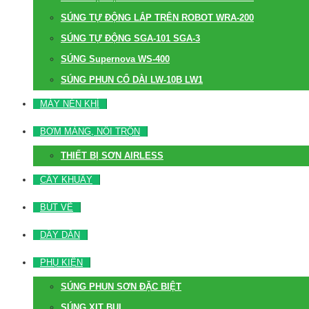
SÚNG TỰ ĐỘNG LẮP TRÊN ROBOT WRA-200
SÚNG TỰ ĐỘNG SGA-101 SGA-3
SÚNG Supernova WS-400
SÚNG PHUN CỔ DÀI LW-10B LW1
MÁY NÉN KHÍ
BƠM MÀNG, NỒI TRỘN
THIẾT BỊ SƠN AIRLESS
CÂY KHUẤY
BÚT VẼ
DÂY DẪN
PHỤ KIỆN
SÚNG PHUN SƠN ĐẶC BIỆT
SÚNG XỊT BỤI