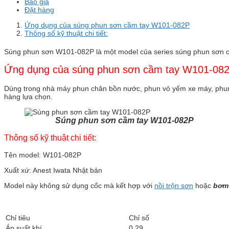
Báo giá
Đặt hàng
Ứng dụng của súng phun sơn cầm tay W101-082P
Thông số kỹ thuật chi tiết:
Súng phun sơn W101-082P là một model của series súng phun sơn cầm
Ứng dụng của súng phun sơn cầm tay W101-08
Dùng trong nhà máy phun chân bồn nước, phun vỏ yếm xe máy, phun tủ
hàng lựa chọn.
Súng phun sơn cầm tay W101-082P
Thông số kỹ thuật chi tiết:
Tên model: W101-082P
Xuất xứ: Anest Iwata Nhật bản
Model này không sử dụng cốc mà kết hợp với
nồi trộn sơn
hoặc
bơm
Chỉ tiêu
Chỉ số
Áp suất khí
0.29