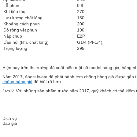
Lỗ phun
0.8
Khí tiêu thụ
270
Lưu lượng chất lỏng
150
Khoảng cách phun
200
Độ rộng vệt phun
190
Nắp chụp
E2P
Đầu nối (khí, chất lỏng)
G1/4 (PF1/4)
Trọng lượng
295
Hiện nay trên thị trường đã xuất hiện một số model hàng giả, hàng n
Năm 2017, Anest Iwata đã phát hành tem chống hàng giả được gắn trê
chống hàng giả
để biết rõ hơn.
Lưu ý
: Với những sản phẩm trước năm 2017, quý khách có thể kiểm 
Dịch vụ
Báo giá