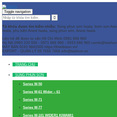
Toggle navigation
Từ khóa được tìm kiếm nhiều:
Súng phun sơn Iwata, bơm sơn Anest 
Iwata, phụ kiện Anest Iwata, súng phun sơn, Anest Iwata
Liên hệ để được tư vấn
Hồ Chí Minh
0981 666 960
Hà Nội
0983 220 555 - 0971 666 960 - 0933 666 960
camle@taishun
MÁY BÀN
0243 9841505 https://thietbison.vn/
EXPORT - QUẢN LÝ
09 7555 7666
info@taishun.vn
TRANG CHỦ
SÚNG PHUN SƠN
Series W-50
Series W-61 Wider – 61
Series W-71
Series W-77
Series W-101 WIDER1 KIWAMI1