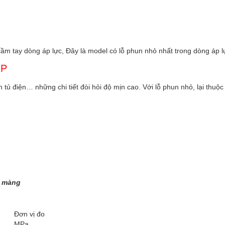
 tay dòng áp lực, Đây là model có lỗ phun nhỏ nhất trong dòng áp l
2P
 điện… những chi tiết đòi hỏi độ mịn cao. Với lỗ phun nhỏ, lại thuộ
 màng
Đơn vị đo
MPa