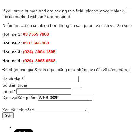
If you are a human and are seeing this field, please leave it blank.
Fields marked with an
*
are required
Nhằm mục đích có nhiều hơn thông tin sản phẩm và dịch vụ. Xin vui lò
Hotline 1:
09 7555 7666
Hotline 2:
0933 666 960
Hotline 3:
(024). 3984 1505
Hotline 4:
(024). 3998 6588
Để nhận báo giá & catalogue cũng như những ưu đãi về sản phẩm, dịc
Họ và tên
*
Số điện thoại
Email
*
Dịch vụ/Sản phẩm
Yêu cầu chi tiết
*