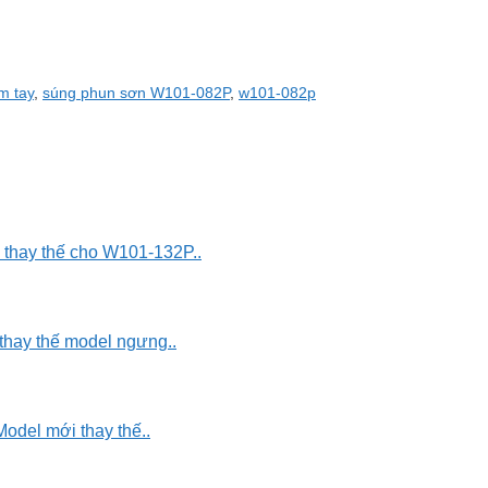
m tay
,
súng phun sơn W101-082P
,
w101-082p
thay thế cho W101-132P..
hay thế model ngưng..
odel mới thay thế..