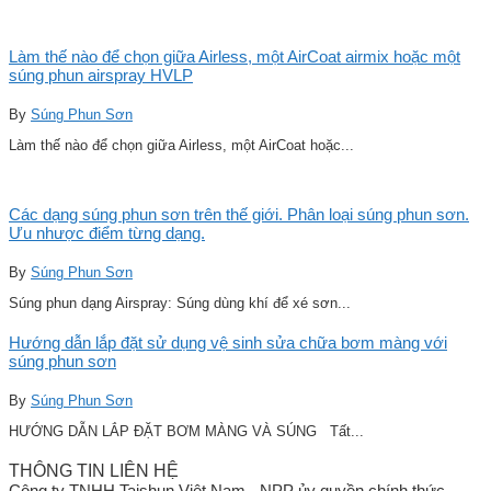
Làm thế nào để chọn giữa Airless, một AirCoat airmix hoặc một
súng phun airspray HVLP
By
Súng Phun Sơn
Làm thế nào để chọn giữa Airless, một AirCoat hoặc...
Các dạng súng phun sơn trên thế giới. Phân loại súng phun sơn.
Ưu nhược điểm từng dạng.
By
Súng Phun Sơn
Súng phun dạng Airspray: Súng dùng khí để xé sơn...
Hướng dẫn lắp đặt sử dụng vệ sinh sửa chữa bơm màng với
súng phun sơn
By
Súng Phun Sơn
HƯỚNG DẪN LẮP ĐẶT BƠM MÀNG VÀ SÚNG Tất...
THÔNG TIN LIÊN HỆ
Công ty TNHH Taishun Việt Nam - NPP ủy quyền chính thức