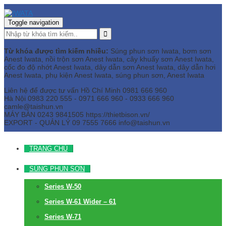
Toggle navigation
Từ khóa được tìm kiếm nhiều:
Súng phun sơn Iwata, bơm sơn
Anest Iwata, nồi trộn sơn Anest Iwata, cây khuấy sơn Anest Iwata,
cốc đo độ nhớt Anest Iwata, dây dẫn sơn Anest Iwata, dây dẫn hơi
Anest Iwata, phụ kiện Anest Iwata, súng phun sơn, Anest Iwata
Liên hệ để được tư vấn
Hồ Chí Minh
0981 666 960
Hà Nội
0983 220 555 - 0971 666 960 - 0933 666 960
camle@taishun.vn
MÁY BÀN
0243 9841505 https://thietbison.vn/
EXPORT - QUẢN LÝ
09 7555 7666
info@taishun.vn
TRANG CHỦ
SÚNG PHUN SƠN
Series W-50
Series W-61 Wider – 61
Series W-71