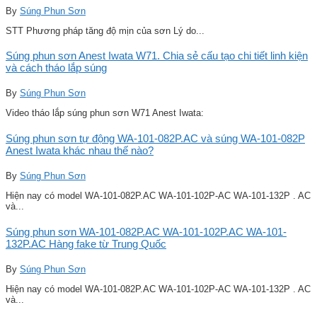
By
Súng Phun Sơn
STT Phương pháp tăng độ mịn của sơn Lý do...
Súng phun sơn Anest Iwata W71. Chia sẻ cấu tạo chi tiết linh kiện
và cách tháo lắp súng
By
Súng Phun Sơn
Video tháo lắp súng phun sơn W71 Anest Iwata:
Súng phun sơn tự động WA-101-082P.AC và súng WA-101-082P
Anest Iwata khác nhau thế nào?
By
Súng Phun Sơn
Hiện nay có model WA-101-082P.AC WA-101-102P-AC WA-101-132P . AC
và...
Súng phun sơn WA-101-082P.AC WA-101-102P.AC WA-101-
132P.AC Hàng fake từ Trung Quốc
By
Súng Phun Sơn
Hiện nay có model WA-101-082P.AC WA-101-102P-AC WA-101-132P . AC
và...