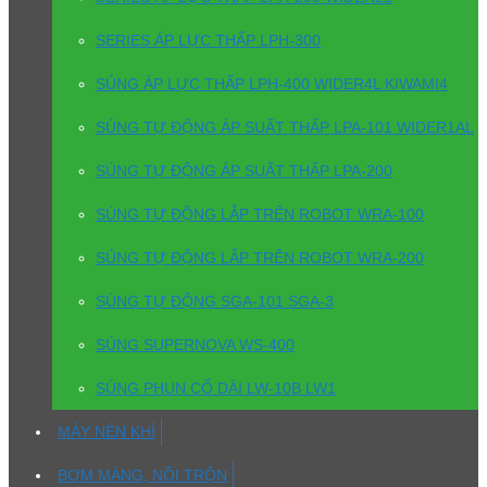
SERIES ÁP LỰC THẤP LPH-300
SÚNG ÁP LỰC THẤP LPH-400 WIDER4L KIWAMI4
SÚNG TỰ ĐỘNG ÁP SUẤT THẤP LPA-101 WIDER1AL
SÚNG TỰ ĐỘNG ÁP SUẤT THẤP LPA-200
SÚNG TỰ ĐỘNG LẮP TRÊN ROBOT WRA-100
SÚNG TỰ ĐỘNG LẮP TRÊN ROBOT WRA-200
SÚNG TỰ ĐỘNG SGA-101 SGA-3
SÚNG SUPERNOVA WS-400
SÚNG PHUN CỔ DÀI LW-10B LW1
MÁY NÉN KHÍ
BƠM MÀNG, NỒI TRỘN