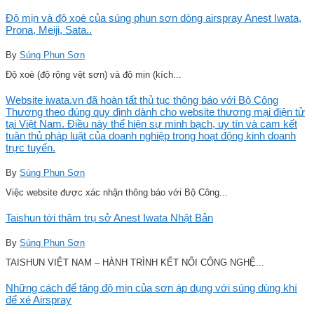
Độ mịn và độ xoè của súng phun sơn dòng airspray Anest Iwata,
Prona, Meiji, Sata..
By
Súng Phun Sơn
Độ xoè (độ rộng vệt sơn) và độ mịn (kích...
Website iwata.vn đã hoàn tất thủ tục thông báo với Bộ Công
Thương theo đúng quy định dành cho website thương mại điện tử
tại Việt Nam. Điều này thể hiện sự minh bạch, uy tín và cam kết
tuân thủ pháp luật của doanh nghiệp trong hoạt động kinh doanh
trực tuyến.
By
Súng Phun Sơn
Việc website được xác nhận thông báo với Bộ Công...
Taishun tới thăm trụ sở Anest Iwata Nhật Bản
By
Súng Phun Sơn
TAISHUN VIỆT NAM – HÀNH TRÌNH KẾT NỐI CÔNG NGHỆ...
Những cách để tăng độ mịn của sơn áp dụng với súng dùng khí
để xé Airspray