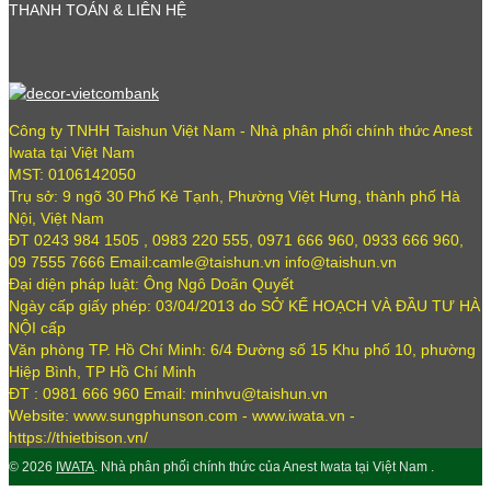
THANH TOÁN & LIÊN HỆ
Công ty TNHH Taishun Việt Nam - Nhà phân phối chính thức Anest
Iwata tại Việt Nam
MST: 0106142050
Trụ sở: 9 ngõ 30 Phố Kẻ Tạnh, Phường Việt Hưng, thành phố Hà
Nội, Việt Nam
ĐT 0243 984 1505 , 0983 220 555, 0971 666 960, 0933 666 960,
09 7555 7666 Email:camle@taishun.vn info@taishun.vn
Đại diện pháp luật: Ông Ngô Doãn Quyết
Ngày cấp giấy phép: 03/04/2013 do SỞ KẾ HOẠCH VÀ ĐẦU TƯ HÀ
NỘI cấp
Văn phòng TP. Hồ Chí Minh: 6/4 Đường số 15 Khu phố 10, phường
Hiệp Bình, TP Hồ Chí Minh
ĐT : 0981 666 960 Email: minhvu@taishun.vn
Website: www.sungphunson.com - www.iwata.vn -
https://thietbison.vn/
© 2026
IWATA
. Nhà phân phối chính thức của Anest Iwata tại Việt Nam .