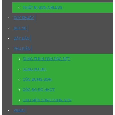
THIẾT BỊ SƠN AIRLESS
CÂY KHUẤY
BÚT VẼ
DÂY DẪN
PHỤ KIỆN
SÚNG PHUN SƠN ĐẶC BIỆT
SÚNG XỊT BỤI
CỐC ĐỰNG SƠN
CỐC ĐO ĐỘ NHỚT
LINH KIỆN SÚNG PHUN SƠN
VIDEO