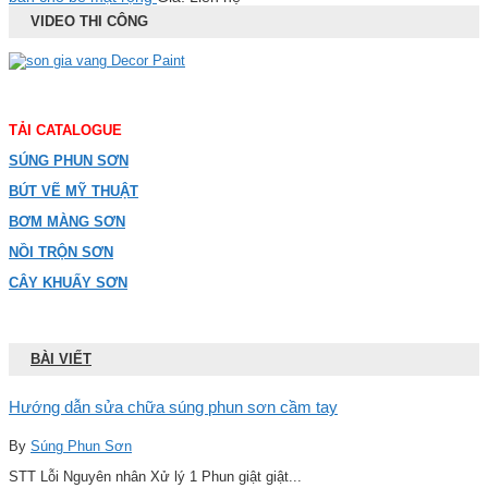
VIDEO THI CÔNG
TẢI CATALOGUE
SÚNG PHUN SƠN
BÚT VẼ MỸ THUẬT
BƠM MÀNG SƠN
NỒI TRỘN SƠN
CÂY KHUẤY SƠN
BÀI VIẾT
Hướng dẫn sửa chữa súng phun sơn cầm tay
By
Súng Phun Sơn
STT Lỗi Nguyên nhân Xử lý 1 Phun giật giật...