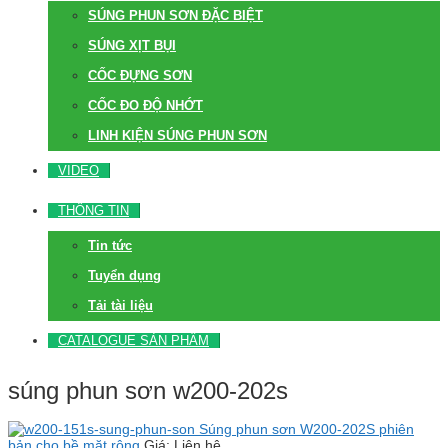
SÚNG PHUN SƠN ĐẶC BIỆT
SÚNG XỊT BỤI
CỐC ĐỰNG SƠN
CỐC ĐO ĐỘ NHỚT
LINH KIỆN SÚNG PHUN SƠN
VIDEO
THÔNG TIN
Tin tức
Tuyển dụng
Tải tài liệu
CATALOGUE SẢN PHẨM
súng phun sơn w200-202s
Súng phun sơn W200-202S phiên
bản cho bề mặt rộng
Giá: Liên hệ