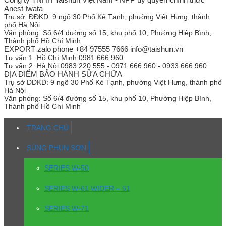
Anest Iwata
Trụ sở:
ĐĐKD: 9 ngõ 30 Phố Kẻ Tạnh, phường Việt Hưng, thành
phố Hà Nội
Văn phòng:
Số 6/4 đường số 15, khu phố 10, Phường Hiệp Bình,
Thành phố Hồ Chí Minh
EXPORT zalo phone +84 97555 7666 info@taishun.vn
Tư vấn 1:
Hồ Chí Minh 0981 666 960
Tư vấn 2:
Hà Nội 0983 220 555 - 0971 666 960 - 0933 666 960
ĐỊA ĐIỂM BẢO HÀNH SỬA CHỮA
Trụ sở
ĐĐKD: 9 ngõ 30 Phố Kẻ Tạnh, phường Việt Hưng, thành phố
Hà Nội
Văn phòng:
Số 6/4 đường số 15, khu phố 10, Phường Hiệp Bình,
Thành phố Hồ Chí Minh
TRANG CHỦ
SÚNG PHUN SƠN
SERIES W-50
SERIES W-61 WIDER – 61
SERIES W-71