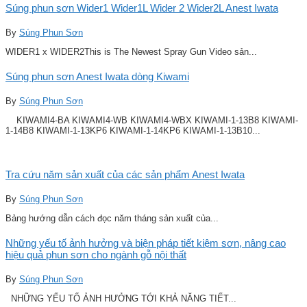
Súng phun sơn Wider1 Wider1L Wider 2 Wider2L Anest Iwata
By
Súng Phun Sơn
WIDER1 x WIDER2This is The Newest Spray Gun Video sản...
Súng phun sơn Anest Iwata dòng Kiwami
By
Súng Phun Sơn
KIWAMI4-BA KIWAMI4-WB KIWAMI4-WBX KIWAMI-1-13B8 KIWAMI-
1-14B8 KIWAMI-1-13KP6 KIWAMI-1-14KP6 KIWAMI-1-13B10...
Tra cứu năm sản xuất của các sản phẩm Anest Iwata
By
Súng Phun Sơn
Bảng hướng dẫn cách đọc năm tháng sản xuất của...
Những yếu tố ảnh hưởng và biện pháp tiết kiệm sơn, nâng cao
hiệu quả phun sơn cho ngành gỗ nội thất
By
Súng Phun Sơn
NHỮNG YẾU TỐ ẢNH HƯỞNG TỚI KHẢ NĂNG TIẾT...