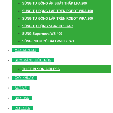
SÚNG TỰ ĐỘNG ÁP SUẤT THẤP LPA-200
SÚNG TỰ ĐỘNG LẮP TRÊN ROBOT WRA-100
SÚNG TỰ ĐỘNG LẮP TRÊN ROBOT WRA-200
SÚNG TỰ ĐỘNG SGA-101 SGA-3
SÚNG Supernova WS-400
SÚNG PHUN CỔ DÀI LW-10B LW1
MÁY NÉN KHÍ
BƠM MÀNG, NỒI TRỘN
THIẾT BỊ SƠN AIRLESS
CÂY KHUẤY
BÚT VẼ
DÂY DẪN
PHỤ KIỆN