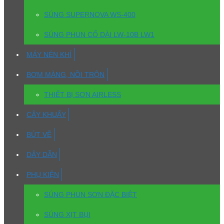
SÚNG SUPERNOVA WS-400
SÚNG PHUN CỔ DÀI LW-10B LW1
MÁY NÉN KHÍ
BƠM MÀNG, NỒI TRỘN
THIẾT BỊ SƠN AIRLESS
CÂY KHUẤY
BÚT VẼ
DÂY DẪN
PHỤ KIỆN
SÚNG PHUN SƠN ĐẶC BIỆT
SÚNG XỊT BỤI