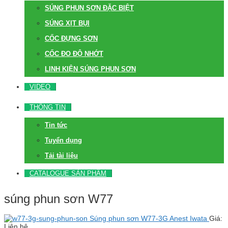
SÚNG PHUN SƠN ĐẶC BIỆT
SÚNG XỊT BỤI
CỐC ĐỰNG SƠN
CỐC ĐO ĐỘ NHỚT
LINH KIỆN SÚNG PHUN SƠN
VIDEO
THÔNG TIN
Tin tức
Tuyển dụng
Tải tài liệu
CATALOGUE SẢN PHẨM
súng phun sơn W77
Súng phun sơn W77-3G Anest Iwata
Giá:
Liên hệ