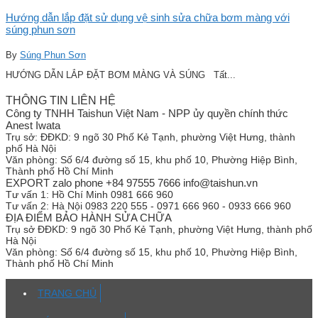
Hướng dẫn lắp đặt sử dụng vệ sinh sửa chữa bơm màng với
súng phun sơn
By
Súng Phun Sơn
HƯỚNG DẪN LẮP ĐẶT BƠM MÀNG VÀ SÚNG Tất...
THÔNG TIN LIÊN HỆ
Công ty TNHH Taishun Việt Nam - NPP ủy quyền chính thức
Anest Iwata
Trụ sở:
ĐĐKD: 9 ngõ 30 Phố Kẻ Tạnh, phường Việt Hưng, thành
phố Hà Nội
Văn phòng:
Số 6/4 đường số 15, khu phố 10, Phường Hiệp Bình,
Thành phố Hồ Chí Minh
EXPORT zalo phone +84 97555 7666 info@taishun.vn
Tư vấn 1:
Hồ Chí Minh 0981 666 960
Tư vấn 2:
Hà Nội 0983 220 555 - 0971 666 960 - 0933 666 960
ĐỊA ĐIỂM BẢO HÀNH SỬA CHỮA
Trụ sở
ĐĐKD: 9 ngõ 30 Phố Kẻ Tạnh, phường Việt Hưng, thành phố
Hà Nội
Văn phòng:
Số 6/4 đường số 15, khu phố 10, Phường Hiệp Bình,
Thành phố Hồ Chí Minh
TRANG CHỦ