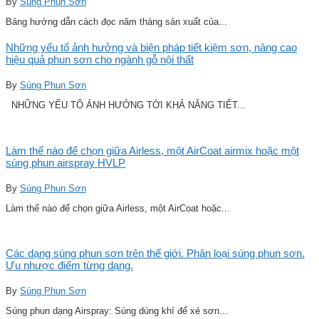
By
Súng Phun Sơn
Bảng hướng dẫn cách đọc năm tháng sản xuất của...
Những yếu tố ảnh hưởng và biện pháp tiết kiệm sơn, nâng cao
hiệu quả phun sơn cho ngành gỗ nội thất
By
Súng Phun Sơn
NHỮNG YẾU TỐ ẢNH HƯỞNG TỚI KHẢ NĂNG TIẾT...
Làm thế nào để chọn giữa Airless, một AirCoat airmix hoặc một
súng phun airspray HVLP
By
Súng Phun Sơn
Làm thế nào để chọn giữa Airless, một AirCoat hoặc...
Các dạng súng phun sơn trên thế giới. Phân loại súng phun sơn.
Ưu nhược điểm từng dạng.
By
Súng Phun Sơn
Súng phun dạng Airspray: Súng dùng khí để xé sơn...