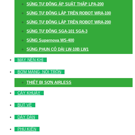
SÚNG TỰ ĐỘNG ÁP SUẤT THẤP LPA-200
SÚNG TỰ ĐỘNG LẮP TRÊN ROBOT WRA-100
SÚNG TỰ ĐỘNG LẮP TRÊN ROBOT WRA-200
SÚNG TỰ ĐỘNG SGA-101 SGA-3
SÚNG Supernova WS-400
SÚNG PHUN CỔ DÀI LW-10B LW1
MÁY NÉN KHÍ
BƠM MÀNG, NỒI TRỘN
THIẾT BỊ SƠN AIRLESS
CÂY KHUẤY
BÚT VẼ
DÂY DẪN
PHỤ KIỆN