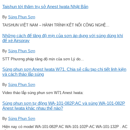
Taishun tới thăm trụ sở Anest Iwata Nhật Bản
By
Súng Phun Sơn
TAISHUN VIỆT NAM – HÀNH TRÌNH KẾT NỐI CÔNG NGHỆ...
Những cách để tăng độ mịn của sơn áp dụng với súng dùng khí
để xé Airspray
By
Súng Phun Sơn
STT Phương pháp tăng độ mịn của sơn Lý do...
Súng phun sơn Anest Iwata W71. Chia sẻ cấu tạo chi tiết linh kiện
và cách tháo lắp súng
By
Súng Phun Sơn
Video tháo lắp súng phun sơn W71 Anest Iwata:
Súng phun sơn tự động WA-101-082P.AC và súng WA-101-082P
Anest Iwata khác nhau thế nào?
By
Súng Phun Sơn
Hiện nay có model WA-101-082P.AC WA-101-102P-AC WA-101-132P . AC