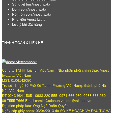
Súng xịt bụi Anest Iwata
Bơm sơn Anest Iwata
Nồi trộn sơn Anest Iwata
Phụ kiện Anest Iwata
Lưu ý khi đặt hàng
THANH TOÁN & LIÊN HỆ
Công ty TNHH Taishun Việt Nam - Nhà phân phối chính thức Anest
Iwata tại Việt Nam
MST: 0106142050
Trụ sở: 9 ngõ 30 Phố Kẻ Tạnh, Phường Việt Hưng, thành phố Hà
Nội, Việt Nam
ĐT 0243 984 1505 , 0983 220 555, 0971 666 960, 0933 666 960,
09 7555 7666 Email:camle@taishun.vn info@taishun.vn
Đại diện pháp luật: Ông Ngô Doãn Quyết
Ngày cấp giấy phép: 03/04/2013 do SỞ KẾ HOẠCH VÀ ĐẦU TƯ HÀ