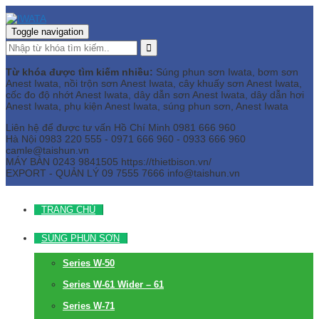
Toggle navigation
Từ khóa được tìm kiếm nhiều:
Súng phun sơn Iwata, bơm sơn
Anest Iwata, nồi trộn sơn Anest Iwata, cây khuấy sơn Anest Iwata,
cốc đo độ nhớt Anest Iwata, dây dẫn sơn Anest Iwata, dây dẫn hơi
Anest Iwata, phụ kiện Anest Iwata, súng phun sơn, Anest Iwata
Liên hệ để được tư vấn
Hồ Chí Minh
0981 666 960
Hà Nội
0983 220 555 - 0971 666 960 - 0933 666 960
camle@taishun.vn
MÁY BÀN
0243 9841505 https://thietbison.vn/
EXPORT - QUẢN LÝ
09 7555 7666
info@taishun.vn
TRANG CHỦ
SÚNG PHUN SƠN
Series W-50
Series W-61 Wider – 61
Series W-71