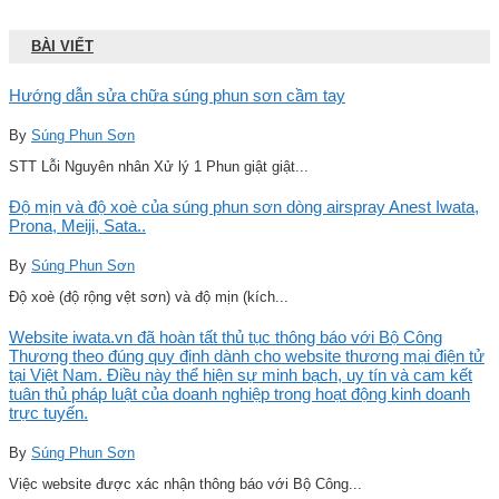
BÀI VIẾT
Hướng dẫn sửa chữa súng phun sơn cầm tay
By
Súng Phun Sơn
STT Lỗi Nguyên nhân Xử lý 1 Phun giật giật...
Độ mịn và độ xoè của súng phun sơn dòng airspray Anest Iwata,
Prona, Meiji, Sata..
By
Súng Phun Sơn
Độ xoè (độ rộng vệt sơn) và độ mịn (kích...
Website iwata.vn đã hoàn tất thủ tục thông báo với Bộ Công
Thương theo đúng quy định dành cho website thương mại điện tử
tại Việt Nam. Điều này thể hiện sự minh bạch, uy tín và cam kết
tuân thủ pháp luật của doanh nghiệp trong hoạt động kinh doanh
trực tuyến.
By
Súng Phun Sơn
Việc website được xác nhận thông báo với Bộ Công...