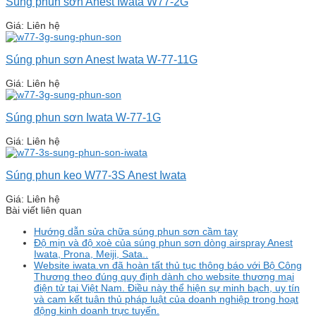
Súng phun sơn Anest Iwata W77-2G
Giá: Liên hệ
Súng phun sơn Anest Iwata W-77-11G
Giá: Liên hệ
Súng phun sơn Iwata W-77-1G
Giá: Liên hệ
Súng phun keo W77-3S Anest Iwata
Giá: Liên hệ
Bài viết liên quan
Hướng dẫn sửa chữa súng phun sơn cầm tay
Độ mịn và độ xoè của súng phun sơn dòng airspray Anest
Iwata, Prona, Meiji, Sata..
Website iwata.vn đã hoàn tất thủ tục thông báo với Bộ Công
Thương theo đúng quy định dành cho website thương mại
điện tử tại Việt Nam. Điều này thể hiện sự minh bạch, uy tín
và cam kết tuân thủ pháp luật của doanh nghiệp trong hoạt
động kinh doanh trực tuyến.