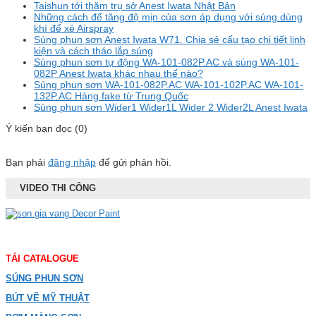
Taishun tới thăm trụ sở Anest Iwata Nhật Bản
Những cách để tăng độ mịn của sơn áp dụng với súng dùng
khí để xé Airspray
Súng phun sơn Anest Iwata W71. Chia sẻ cấu tạo chi tiết linh
kiện và cách tháo lắp súng
Súng phun sơn tự động WA-101-082P.AC và súng WA-101-
082P Anest Iwata khác nhau thế nào?
Súng phun sơn WA-101-082P.AC WA-101-102P.AC WA-101-
132P.AC Hàng fake từ Trung Quốc
Súng phun sơn Wider1 Wider1L Wider 2 Wider2L Anest Iwata
Ý kiến bạn đọc (0)
Bạn phải
đăng nhập
để gửi phản hồi.
VIDEO THI CÔNG
TẢI CATALOGUE
SÚNG PHUN SƠN
BÚT VẼ MỸ THUẬT