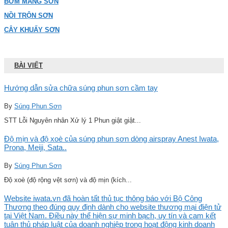
BƠM MÀNG SƠN
NỒI TRỘN SƠN
CÂY KHUẤY SƠN
BÀI VIẾT
Hướng dẫn sửa chữa súng phun sơn cầm tay
By
Súng Phun Sơn
STT Lỗi Nguyên nhân Xử lý 1 Phun giật giật...
Độ mịn và độ xoè của súng phun sơn dòng airspray Anest Iwata,
Prona, Meiji, Sata..
By
Súng Phun Sơn
Độ xoè (độ rộng vệt sơn) và độ mịn (kích...
Website iwata.vn đã hoàn tất thủ tục thông báo với Bộ Công
Thương theo đúng quy định dành cho website thương mại điện tử
tại Việt Nam. Điều này thể hiện sự minh bạch, uy tín và cam kết
tuân thủ pháp luật của doanh nghiệp trong hoạt động kinh doanh