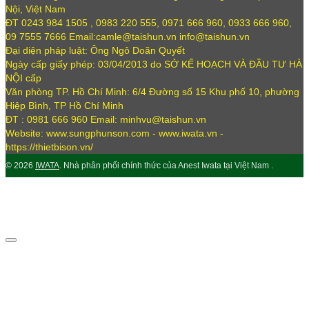
Nội, Việt Nam
ĐT 0243 984 1505 , 0983 220 555, 0971 666 960, 0933 666 960,
09 7555 7666 Email:camle@taishun.vn info@taishun.vn
Đại diện pháp luật: Ông Ngô Doãn Quyết
Ngày cấp giấy phép: 03/04/2013 do SỞ KẾ HOẠCH VÀ ĐẦU TƯ HÀ
NỘI cấp
Văn phòng TP. Hồ Chí Minh: 6/4 Đường số 15 Khu phố 10, phường
Hiệp Bình, TP Hồ Chí Minh
ĐT : 0981 666 960 Email: minhvu@taishun.vn
Website: www.sungphunson.com - www.iwata.vn -
https://thietbison.vn/
© 2026
IWATA
. Nhà phân phối chính thức của Anest Iwata tại Việt Nam .