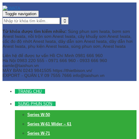
Toggle navigation
Từ khóa được tìm kiếm nhiều:
Súng phun sơn Iwata, bơm sơn
Anest Iwata, nồi trộn sơn Anest Iwata, cây khuấy sơn Anest Iwata,
cốc đo độ nhớt Anest Iwata, dây dẫn sơn Anest Iwata, dây dẫn hơi
Anest Iwata, phụ kiện Anest Iwata, súng phun sơn, Anest Iwata
Liên hệ để được tư vấn
Hồ Chí Minh
0981 666 960
Hà Nội
0983 220 555 - 0971 666 960 - 0933 666 960
camle@taishun.vn
MÁY BÀN
0243 9841505 https://thietbison.vn/
EXPORT - QUẢN LÝ
09 7555 7666
info@taishun.vn
TRANG CHỦ
SÚNG PHUN SƠN
Series W-50
Series W-61 Wider – 61
Series W-71