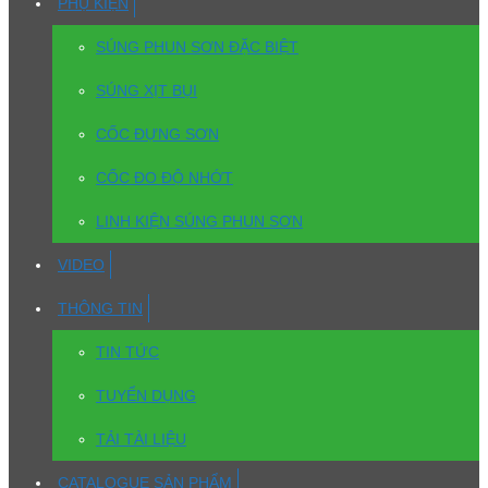
PHỤ KIỆN
SÚNG PHUN SƠN ĐẶC BIỆT
SÚNG XỊT BỤI
CỐC ĐỰNG SƠN
CỐC ĐO ĐỘ NHỚT
LINH KIỆN SÚNG PHUN SƠN
VIDEO
THÔNG TIN
TIN TỨC
TUYỂN DỤNG
TẢI TÀI LIỆU
CATALOGUE SẢN PHẨM