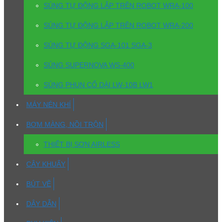
SÚNG TỰ ĐỘNG LẮP TRÊN ROBOT WRA-100
SÚNG TỰ ĐỘNG LẮP TRÊN ROBOT WRA-200
SÚNG TỰ ĐỘNG SGA-101 SGA-3
SÚNG SUPERNOVA WS-400
SÚNG PHUN CỔ DÀI LW-10B LW1
MÁY NÉN KHÍ
BƠM MÀNG, NỒI TRỘN
THIẾT BỊ SƠN AIRLESS
CÂY KHUẤY
BÚT VẼ
DÂY DẪN