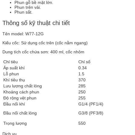
Phun gỗ bề mặt lớn.
Phun trên vải.
Phun sắt.
Thông số kỹ thuật chi tiết
Tên model: W77-12G
Kiểu cốc: Sử dụng cốc trên (cốc nằm ngang)
Dung tích cốc chứa sơn: 400 ml, cốc nhôm
Chỉ tiêu
Chỉ số
Áp suất khí
0.34
Lỗ phun
1.5
Khí tiêu thụ
370
Lưu lượng chất lỏng
285
Khoảng cách phun
250
Độ rộng vệt phun
255
Đầu nối khí
G1/4 (PF1/4)
Đầu nối chất lỏng
G3/8 (PF3/8)
Trọng lượng
550
Dịch vụ