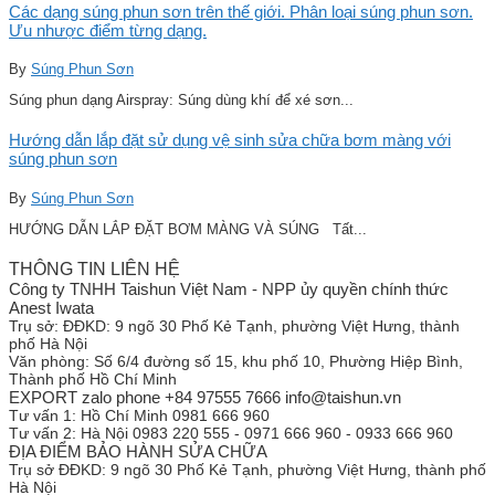
Các dạng súng phun sơn trên thế giới. Phân loại súng phun sơn.
Ưu nhược điểm từng dạng.
By
Súng Phun Sơn
Súng phun dạng Airspray: Súng dùng khí để xé sơn...
Hướng dẫn lắp đặt sử dụng vệ sinh sửa chữa bơm màng với
súng phun sơn
By
Súng Phun Sơn
HƯỚNG DẪN LẮP ĐẶT BƠM MÀNG VÀ SÚNG Tất...
THÔNG TIN LIÊN HỆ
Công ty TNHH Taishun Việt Nam - NPP ủy quyền chính thức
Anest Iwata
Trụ sở:
ĐĐKD: 9 ngõ 30 Phố Kẻ Tạnh, phường Việt Hưng, thành
phố Hà Nội
Văn phòng:
Số 6/4 đường số 15, khu phố 10, Phường Hiệp Bình,
Thành phố Hồ Chí Minh
EXPORT zalo phone +84 97555 7666 info@taishun.vn
Tư vấn 1:
Hồ Chí Minh 0981 666 960
Tư vấn 2:
Hà Nội 0983 220 555 - 0971 666 960 - 0933 666 960
ĐỊA ĐIỂM BẢO HÀNH SỬA CHỮA
Trụ sở
ĐĐKD: 9 ngõ 30 Phố Kẻ Tạnh, phường Việt Hưng, thành phố
Hà Nội