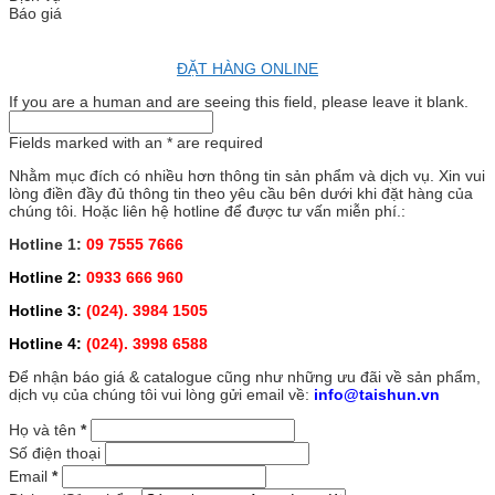
Báo giá
ĐẶT HÀNG ONLINE
If you are a human and are seeing this field, please leave it blank.
Fields marked with an
*
are required
Nhằm mục đích có nhiều hơn thông tin sản phẩm và dịch vụ. Xin vui
lòng điền đầy đủ thông tin theo yêu cầu bên dưới khi đặt hàng của
chúng tôi. Hoặc liên hệ hotline để được tư vấn miễn phí.:
Hotline 1:
09 7555 7666
Hotline 2:
0933 666 960
Hotline 3:
(024). 3984 1505
Hotline 4:
(024). 3998 6588
Để nhận báo giá & catalogue cũng như những ưu đãi về sản phẩm,
dịch vụ của chúng tôi vui lòng gửi email về:
info@taishun.vn
Họ và tên
*
Số điện thoại
Email
*