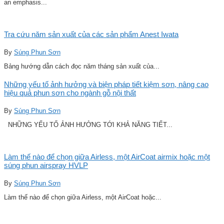
an emphasis...
Tra cứu năm sản xuất của các sản phẩm Anest Iwata
By
Súng Phun Sơn
Bảng hướng dẫn cách đọc năm tháng sản xuất của...
Những yếu tố ảnh hưởng và biện pháp tiết kiệm sơn, nâng cao
hiệu quả phun sơn cho ngành gỗ nội thất
By
Súng Phun Sơn
NHỮNG YẾU TỐ ẢNH HƯỞNG TỚI KHẢ NĂNG TIẾT...
Làm thế nào để chọn giữa Airless, một AirCoat airmix hoặc một
súng phun airspray HVLP
By
Súng Phun Sơn
Làm thế nào để chọn giữa Airless, một AirCoat hoặc...