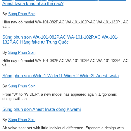
Anest Iwata khác nhau thế nào?
By
Súng Phun Sơn
Hiện nay có model WA-101-082P.AC WA-101-102P-AC WA-101-132P . AC
và...
Súng phun sơn WA-101-082P.AC WA-101-102P.AC WA-101-
132P.AC Hàng fake từ Trung Quốc
By
Súng Phun Sơn
Hiện nay có model WA-101-082P.AC WA-101-102P-AC WA-101-132P . AC
và...
Súng phun sơn Wider1 Wider1L Wider 2 Wider2L Anest Iwata
By
Súng Phun Sơn
From “W” to “WIDER”, a new model has appeared again .Ergonomic
design with an...
Súng phun sơn Anest Iwata dòng Kiwami
By
Súng Phun Sơn
Air valve seat set with little individual difference .Ergonomic design with