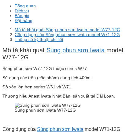
Tổng quan
Dịch vụ
Báo giá
Đặt hàng
Mô tả khái quát Súng phun sơn Iwata model W77-12G
Công dụng của Súng phun sơn Iwata model W71-12G
Thông số kỹ thuật chi tiết
Mô tả khái quát
Súng phun sơn Iwata
model
W77-12G
Súng phun sơn W77-12G thuộc series W77.
Sử dụng cốc trên (cốc nhôm) dung tích 400ml.
Độ xòe lớn hơn series W61 và W71.
Thương hiệu Anest Iwata Nhật Bản, sản xuất tại Đài Loan.
Súng phun sơn Iwata W77-12G
Công dụng của
Súng phun sơn Iwata
model W71-12G