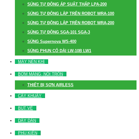
SÚNG TỰ ĐỘNG ÁP SUẤT THẤP LPA-200
SÚNG TỰ ĐỘNG LẮP TRÊN ROBOT WRA-100
SÚNG TỰ ĐỘNG LẮP TRÊN ROBOT WRA-200
SÚNG TỰ ĐỘNG SGA-101 SGA-3
SÚNG Supernova WS-400
SÚNG PHUN CỔ DÀI LW-10B LW1
MÁY NÉN KHÍ
BƠM MÀNG, NỒI TRỘN
THIẾT BỊ SƠN AIRLESS
CÂY KHUẤY
BÚT VẼ
DÂY DẪN
PHỤ KIỆN