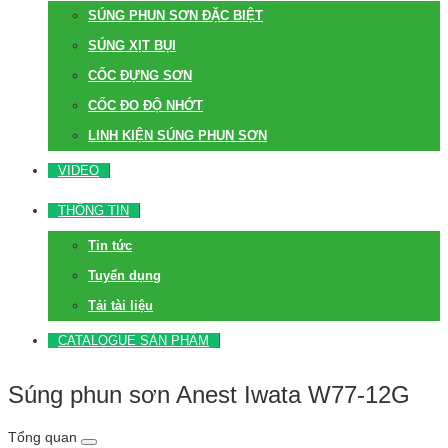
SÚNG PHUN SƠN ĐẶC BIỆT
SÚNG XỊT BỤI
CỐC ĐỰNG SƠN
CỐC ĐO ĐỘ NHỚT
LINH KIỆN SÚNG PHUN SƠN
VIDEO
THÔNG TIN
Tin tức
Tuyển dụng
Tải tài liệu
CATALOGUE SẢN PHẨM
Súng phun sơn Anest Iwata W77-12G
Tổng quan