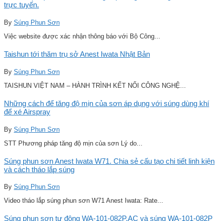
trực tuyến.
By
Súng Phun Sơn
Việc website được xác nhận thông báo với Bộ Công...
Taishun tới thăm trụ sở Anest Iwata Nhật Bản
By
Súng Phun Sơn
TAISHUN VIỆT NAM – HÀNH TRÌNH KẾT NỐI CÔNG NGHỆ...
Những cách để tăng độ mịn của sơn áp dụng với súng dùng khí
để xé Airspray
By
Súng Phun Sơn
STT Phương pháp tăng độ mịn của sơn Lý do...
Súng phun sơn Anest Iwata W71. Chia sẻ cấu tạo chi tiết linh kiện
và cách tháo lắp súng
By
Súng Phun Sơn
Video tháo lắp súng phun sơn W71 Anest Iwata: Rate...
Súng phun sơn tự động WA-101-082P.AC và súng WA-101-082P