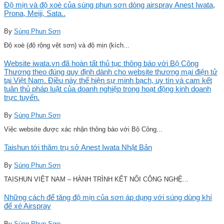
Độ mịn và độ xoè của súng phun sơn dòng airspray Anest Iwata,
Prona, Meiji, Sata..
By
Súng Phun Sơn
Độ xoè (độ rộng vệt sơn) và độ mịn (kích...
Website iwata.vn đã hoàn tất thủ tục thông báo với Bộ Công
Thương theo đúng quy định dành cho website thương mại điện tử
tại Việt Nam. Điều này thể hiện sự minh bạch, uy tín và cam kết
tuân thủ pháp luật của doanh nghiệp trong hoạt động kinh doanh
trực tuyến.
By
Súng Phun Sơn
Việc website được xác nhận thông báo với Bộ Công...
Taishun tới thăm trụ sở Anest Iwata Nhật Bản
By
Súng Phun Sơn
TAISHUN VIỆT NAM – HÀNH TRÌNH KẾT NỐI CÔNG NGHỆ...
Những cách để tăng độ mịn của sơn áp dụng với súng dùng khí
để xé Airspray
By
Súng Phun Sơn