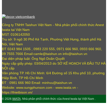
Công ty TNHH Taishun Việt Nam - Nhà phân phối chính thức Anest
Iwata tại Việt Nam
MST: 0106142050
Trụ sở: 9 ngõ 30 Phố Kẻ Tạnh, Phường Việt Hưng, thành phố Hà
Nội, Việt Nam
ĐT 0243 984 1505 , 0983 220 555, 0971 666 960, 0933 666 960,
09 7555 7666 Email:camle@taishun.vn info@taishun.vn
Đại diện pháp luật: Ông Ngô Doãn Quyết
Ngày cấp giấy phép: 03/04/2013 do SỞ KẾ HOẠCH VÀ ĐẦU TƯ HÀ
NỘI cấp
Văn phòng TP. Hồ Chí Minh: 6/4 Đường số 15 Khu phố 10, phường
Hiệp Bình, TP Hồ Chí Minh
ĐT : 0981 666 960 Email: minhvu@taishun.vn
Website: www.sungphunson.com - www.iwata.vn -
https://thietbison.vn/
© 2026
IWATA
. Nhà phân phối chính thức của Anest Iwata tại Việt Nam .