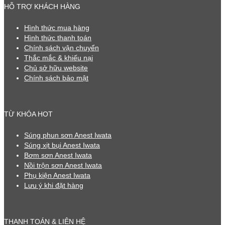
HỖ TRỢ KHÁCH HÀNG
Hình thức mua hàng
Hình thức thanh toán
Chính sách vận chuyển
Thắc mắc & khiếu nại
Chủ sở hữu website
Chính sách bảo mật
TỪ KHÓA HOT
Súng phun sơn Anest Iwata
Súng xịt bụi Anest Iwata
Bơm sơn Anest Iwata
Nồi trộn sơn Anest Iwata
Phụ kiện Anest Iwata
Lưu ý khi đặt hàng
THANH TOÁN & LIÊN HỆ