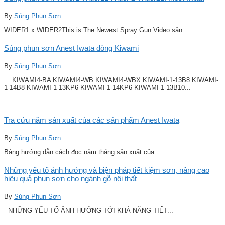
By
Súng Phun Sơn
WIDER1 x WIDER2This is The Newest Spray Gun Video sản...
Súng phun sơn Anest Iwata dòng Kiwami
By
Súng Phun Sơn
KIWAMI4-BA KIWAMI4-WB KIWAMI4-WBX KIWAMI-1-13B8 KIWAMI-
1-14B8 KIWAMI-1-13KP6 KIWAMI-1-14KP6 KIWAMI-1-13B10...
Tra cứu năm sản xuất của các sản phẩm Anest Iwata
By
Súng Phun Sơn
Bảng hướng dẫn cách đọc năm tháng sản xuất của...
Những yếu tố ảnh hưởng và biện pháp tiết kiệm sơn, nâng cao
hiệu quả phun sơn cho ngành gỗ nội thất
By
Súng Phun Sơn
NHỮNG YẾU TỐ ẢNH HƯỞNG TỚI KHẢ NĂNG TIẾT...