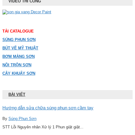
VIDEO THI CÔNG
TẢI CATALOGUE
SÚNG PHUN SƠN
BÚT VẼ MỸ THUẬT
BƠM MÀNG SƠN
NỒI TRỘN SƠN
CÂY KHUẤY SƠN
BÀI VIẾT
Hướng dẫn sửa chữa súng phun sơn cầm tay
By
Súng Phun Sơn
STT Lỗi Nguyên nhân Xử lý 1 Phun giật giật...