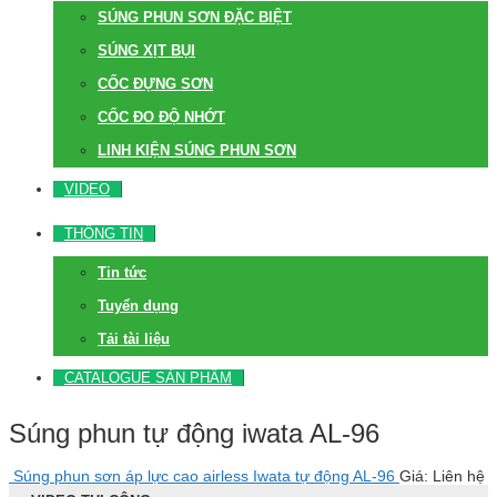
SÚNG PHUN SƠN ĐẶC BIỆT
SÚNG XỊT BỤI
CỐC ĐỰNG SƠN
CỐC ĐO ĐỘ NHỚT
LINH KIỆN SÚNG PHUN SƠN
VIDEO
THÔNG TIN
Tin tức
Tuyển dụng
Tải tài liệu
CATALOGUE SẢN PHẨM
Súng phun tự động iwata AL-96
Súng phun sơn áp lực cao airless Iwata tự động AL-96
Giá: Liên hệ