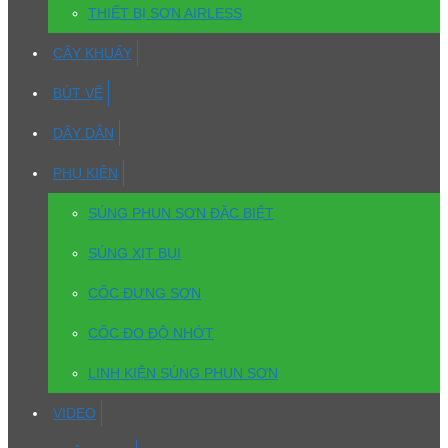
THIẾT BỊ SƠN AIRLESS
CÂY KHUẤY
BÚT VẼ
DÂY DẪN
PHỤ KIỆN
SÚNG PHUN SƠN ĐẶC BIỆT
SÚNG XỊT BỤI
CỐC ĐỰNG SƠN
CỐC ĐO ĐỘ NHỚT
LINH KIỆN SÚNG PHUN SƠN
VIDEO