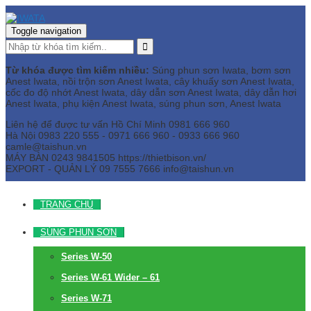
Toggle navigation
Từ khóa được tìm kiếm nhiều:
Súng phun sơn Iwata, bơm sơn
Anest Iwata, nồi trộn sơn Anest Iwata, cây khuấy sơn Anest Iwata,
cốc đo độ nhớt Anest Iwata, dây dẫn sơn Anest Iwata, dây dẫn hơi
Anest Iwata, phụ kiện Anest Iwata, súng phun sơn, Anest Iwata
Liên hệ để được tư vấn
Hồ Chí Minh
0981 666 960
Hà Nội
0983 220 555 - 0971 666 960 - 0933 666 960
camle@taishun.vn
MÁY BÀN
0243 9841505 https://thietbison.vn/
EXPORT - QUẢN LÝ
09 7555 7666
info@taishun.vn
TRANG CHỦ
SÚNG PHUN SƠN
Series W-50
Series W-61 Wider – 61
Series W-71