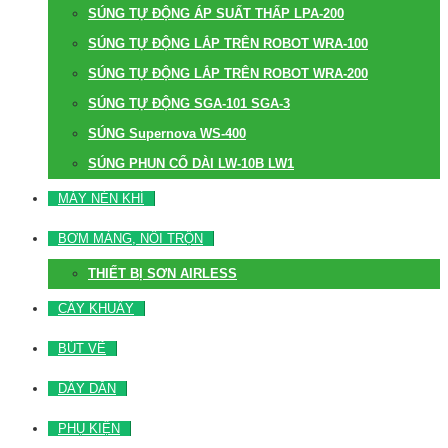
SÚNG TỰ ĐỘNG ÁP SUẤT THẤP LPA-200
SÚNG TỰ ĐỘNG LẮP TRÊN ROBOT WRA-100
SÚNG TỰ ĐỘNG LẮP TRÊN ROBOT WRA-200
SÚNG TỰ ĐỘNG SGA-101 SGA-3
SÚNG Supernova WS-400
SÚNG PHUN CỔ DÀI LW-10B LW1
MÁY NÉN KHÍ
BƠM MÀNG, NỒI TRỘN
THIẾT BỊ SƠN AIRLESS
CÂY KHUẤY
BÚT VẼ
DÂY DẪN
PHỤ KIỆN