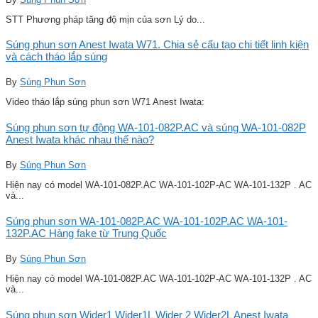
STT Phương pháp tăng độ mịn của sơn Lý do...
Súng phun sơn Anest Iwata W71. Chia sẻ cấu tạo chi tiết linh kiện
và cách tháo lắp súng
By
Súng Phun Sơn
Video tháo lắp súng phun sơn W71 Anest Iwata:
Súng phun sơn tự động WA-101-082P.AC và súng WA-101-082P
Anest Iwata khác nhau thế nào?
By
Súng Phun Sơn
Hiện nay có model WA-101-082P.AC WA-101-102P-AC WA-101-132P . AC
và...
Súng phun sơn WA-101-082P.AC WA-101-102P.AC WA-101-
132P.AC Hàng fake từ Trung Quốc
By
Súng Phun Sơn
Hiện nay có model WA-101-082P.AC WA-101-102P-AC WA-101-132P . AC
và...
Súng phun sơn Wider1 Wider1L Wider 2 Wider2L Anest Iwata