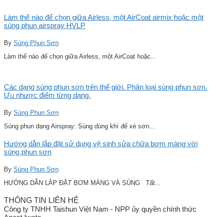
Làm thế nào để chọn giữa Airless, một AirCoat airmix hoặc một
súng phun airspray HVLP
By
Súng Phun Sơn
Làm thế nào để chọn giữa Airless, một AirCoat hoặc...
Các dạng súng phun sơn trên thế giới. Phân loại súng phun sơn.
Ưu nhược điểm từng dạng.
By
Súng Phun Sơn
Súng phun dạng Airspray: Súng dùng khí để xé sơn...
Hướng dẫn lắp đặt sử dụng vệ sinh sửa chữa bơm màng với
súng phun sơn
By
Súng Phun Sơn
HƯỚNG DẪN LẮP ĐẶT BƠM MÀNG VÀ SÚNG Tất...
THÔNG TIN LIÊN HỆ
Công ty TNHH Taishun Việt Nam - NPP ủy quyền chính thức