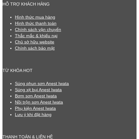
HỖ TRỢ KHÁCH HÀNG
Hình thức mua hàng
Hình thức thanh toán
Chính sách vận chuyển
Thắc mắc & khiếu nại
Chủ sở hữu website
Chính sách bảo mật
TỪ KHÓA HOT
Súng phun sơn Anest Iwata
Súng xịt bụi Anest Iwata
Bơm sơn Anest Iwata
Nồi trộn sơn Anest Iwata
Phụ kiện Anest Iwata
Lưu ý khi đặt hàng
THANH TOÁN & LIÊN HỆ