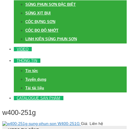
SÚNG PHUN SƠN ĐẶC BIỆT
SÚNG XỊT BỤI
CỐC ĐỰNG SƠN
CỐC ĐO ĐỘ NHỚT
LINH KIỆN SÚNG PHUN SƠN
VIDEO
THÔNG TIN
Tin tức
Tuyển dụng
Tải tài liệu
CATALOGUE SẢN PHẨM
w400-251g
W400-251G
Giá: Liên hệ