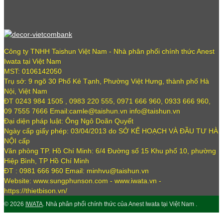
Công ty TNHH Taishun Việt Nam - Nhà phân phối chính thức Anest
Iwata tại Việt Nam
MST: 0106142050
Trụ sở: 9 ngõ 30 Phố Kẻ Tạnh, Phường Việt Hưng, thành phố Hà
Nội, Việt Nam
ĐT 0243 984 1505 , 0983 220 555, 0971 666 960, 0933 666 960,
09 7555 7666 Email:camle@taishun.vn info@taishun.vn
Đại diện pháp luật: Ông Ngô Doãn Quyết
Ngày cấp giấy phép: 03/04/2013 do SỞ KẾ HOẠCH VÀ ĐẦU TƯ HÀ
NỘI cấp
Văn phòng TP. Hồ Chí Minh: 6/4 Đường số 15 Khu phố 10, phường
Hiệp Bình, TP Hồ Chí Minh
ĐT : 0981 666 960 Email: minhvu@taishun.vn
Website: www.sungphunson.com - www.iwata.vn -
https://thietbison.vn/
© 2026
IWATA
. Nhà phân phối chính thức của Anest Iwata tại Việt Nam .