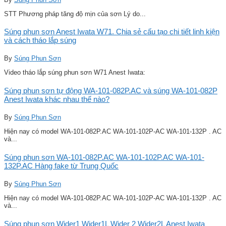
STT Phương pháp tăng độ mịn của sơn Lý do...
Súng phun sơn Anest Iwata W71. Chia sẻ cấu tạo chi tiết linh kiện
và cách tháo lắp súng
By
Súng Phun Sơn
Video tháo lắp súng phun sơn W71 Anest Iwata:
Súng phun sơn tự động WA-101-082P.AC và súng WA-101-082P
Anest Iwata khác nhau thế nào?
By
Súng Phun Sơn
Hiện nay có model WA-101-082P.AC WA-101-102P-AC WA-101-132P . AC
và...
Súng phun sơn WA-101-082P.AC WA-101-102P.AC WA-101-
132P.AC Hàng fake từ Trung Quốc
By
Súng Phun Sơn
Hiện nay có model WA-101-082P.AC WA-101-102P-AC WA-101-132P . AC
và...
Súng phun sơn Wider1 Wider1L Wider 2 Wider2L Anest Iwata