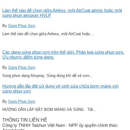
Làm thế nào để chọn giữa Airless, một AirCoat airmix hoặc một
súng phun airspray HVLP
By
Súng Phun Sơn
Làm thế nào để chọn giữa Airless, một AirCoat hoặc...
Các dạng súng phun sơn trên thế giới. Phân loại súng phun sơn.
Ưu nhược điểm từng dạng.
By
Súng Phun Sơn
Súng phun dạng Airspray: Súng dùng khí để xé sơn...
Hướng dẫn lắp đặt sử dụng vệ sinh sửa chữa bơm màng với
súng phun sơn
By
Súng Phun Sơn
HƯỚNG DẪN LẮP ĐẶT BƠM MÀNG VÀ SÚNG Tất...
THÔNG TIN LIÊN HỆ
Công ty TNHH Taishun Việt Nam - NPP ủy quyền chính thức