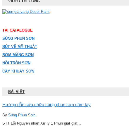
VIDEO THI CÔNG
TẢI CATALOGUE
SÚNG PHUN SƠN
BÚT VẼ MỸ THUẬT
BƠM MÀNG SƠN
NỒI TRỘN SƠN
CÂY KHUẤY SƠN
BÀI VIẾT
Hướng dẫn sửa chữa súng phun sơn cầm tay
By
Súng Phun Sơn
STT Lỗi Nguyên nhân Xử lý 1 Phun giật giật...