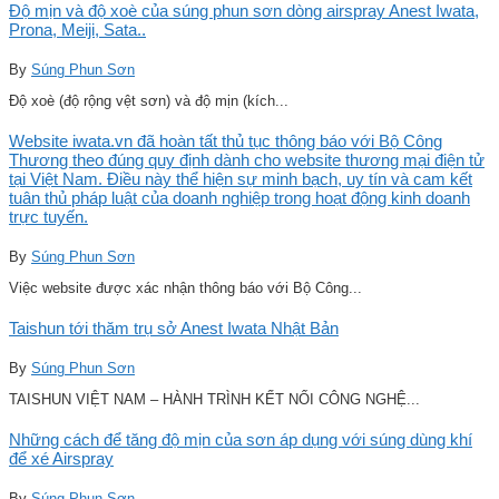
Độ mịn và độ xoè của súng phun sơn dòng airspray Anest Iwata,
Prona, Meiji, Sata..
By
Súng Phun Sơn
Độ xoè (độ rộng vệt sơn) và độ mịn (kích...
Website iwata.vn đã hoàn tất thủ tục thông báo với Bộ Công
Thương theo đúng quy định dành cho website thương mại điện tử
tại Việt Nam. Điều này thể hiện sự minh bạch, uy tín và cam kết
tuân thủ pháp luật của doanh nghiệp trong hoạt động kinh doanh
trực tuyến.
By
Súng Phun Sơn
Việc website được xác nhận thông báo với Bộ Công...
Taishun tới thăm trụ sở Anest Iwata Nhật Bản
By
Súng Phun Sơn
TAISHUN VIỆT NAM – HÀNH TRÌNH KẾT NỐI CÔNG NGHỆ...
Những cách để tăng độ mịn của sơn áp dụng với súng dùng khí
để xé Airspray
By
Súng Phun Sơn