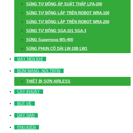
SÚNG TỰ ĐỘNG ÁP SUẤT THẤP LPA-200
SÚNG TỰ ĐỘNG LẮP TRÊN ROBOT WRA-100
SÚNG TỰ ĐỘNG LẮP TRÊN ROBOT WRA-200
SÚNG TỰ ĐỘNG SGA-101 SGA-3
SÚNG Supernova WS-400
SÚNG PHUN CỔ DÀI LW-10B LW1
MÁY NÉN KHÍ
BƠM MÀNG, NỒI TRỘN
THIẾT BỊ SƠN AIRLESS
CÂY KHUẤY
BÚT VẼ
DÂY DẪN
PHỤ KIỆN