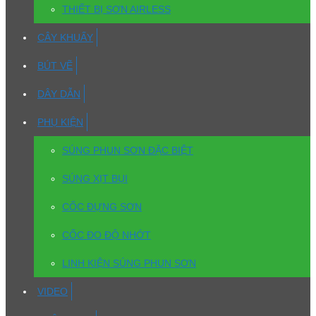
THIẾT BỊ SƠN AIRLESS
CÂY KHUẤY
BÚT VẼ
DÂY DẪN
PHỤ KIỆN
SÚNG PHUN SƠN ĐẶC BIỆT
SÚNG XỊT BỤI
CỐC ĐỰNG SƠN
CỐC ĐO ĐỘ NHỚT
LINH KIỆN SÚNG PHUN SƠN
VIDEO