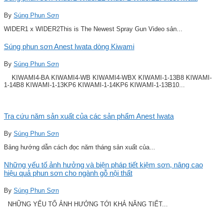
By
Súng Phun Sơn
WIDER1 x WIDER2This is The Newest Spray Gun Video sản...
Súng phun sơn Anest Iwata dòng Kiwami
By
Súng Phun Sơn
KIWAMI4-BA KIWAMI4-WB KIWAMI4-WBX KIWAMI-1-13B8 KIWAMI-
1-14B8 KIWAMI-1-13KP6 KIWAMI-1-14KP6 KIWAMI-1-13B10...
Tra cứu năm sản xuất của các sản phẩm Anest Iwata
By
Súng Phun Sơn
Bảng hướng dẫn cách đọc năm tháng sản xuất của...
Những yếu tố ảnh hưởng và biện pháp tiết kiệm sơn, nâng cao
hiệu quả phun sơn cho ngành gỗ nội thất
By
Súng Phun Sơn
NHỮNG YẾU TỐ ẢNH HƯỞNG TỚI KHẢ NĂNG TIẾT...