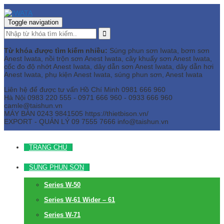
Toggle navigation
Từ khóa được tìm kiếm nhiều:
Súng phun sơn Iwata, bơm sơn
Anest Iwata, nồi trộn sơn Anest Iwata, cây khuấy sơn Anest Iwata,
cốc đo độ nhớt Anest Iwata, dây dẫn sơn Anest Iwata, dây dẫn hơi
Anest Iwata, phụ kiện Anest Iwata, súng phun sơn, Anest Iwata
Liên hệ để được tư vấn
Hồ Chí Minh
0981 666 960
Hà Nội
0983 220 555 - 0971 666 960 - 0933 666 960
camle@taishun.vn
MÁY BÀN
0243 9841505 https://thietbison.vn/
EXPORT - QUẢN LÝ
09 7555 7666
info@taishun.vn
TRANG CHỦ
SÚNG PHUN SƠN
Series W-50
Series W-61 Wider – 61
Series W-71