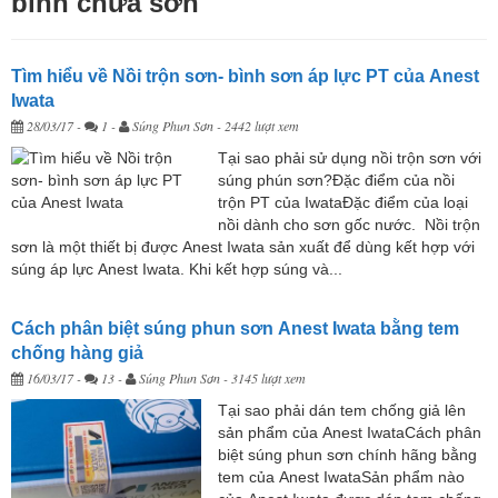
bình chứa sơn
Tìm hiểu về Nồi trộn sơn- bình sơn áp lực PT của Anest
Iwata
28/03/17
-
1 -
Súng Phun Sơn
- 2442 lượt xem
Tại sao phải sử dụng nồi trộn sơn với
súng phún sơn?Đặc điểm của nồi
trộn PT của IwataĐặc điểm của loại
nồi dành cho sơn gốc nước. Nồi trộn
sơn là một thiết bị được Anest Iwata sản xuất để dùng kết hợp với
súng áp lực Anest Iwata. Khi kết hợp súng và...
Cách phân biệt súng phun sơn Anest Iwata bằng tem
chống hàng giả
16/03/17
-
13 -
Súng Phun Sơn
- 3145 lượt xem
Tại sao phải dán tem chống giả lên
sản phẩm của Anest IwataCách phân
biệt súng phun sơn chính hãng bằng
tem của Anest IwataSản phẩm nào