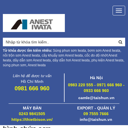
Togg
navig
Từ khóa được tìm kiếm nhiều:
Súng phun sơn Iwata, bơm sơn Anest Iwata,
nồi trộn sơn Anest Iwata, cây khuấy sơn Anest Iwata, cốc đo độ nhớt Anest
Iwata, dây dẫn sơn Anest Iwata, dây dẫn hơi Anest Iwata, phụ kiện Anest Iwata,
súng phun sơn, Anest Iwata
Liên hệ để được tư vấn
Hà Nội
Hồ Chí Minh
0983 220 555 - 0971 666 960 -
0981 666 960
0933 666 960
camle@taishun.vn
MÁY BÀN
EXPORT - QUẢN LÝ
0243 9841505
09 7555 7666
https://thietbison.vn/
info@taishun.vn