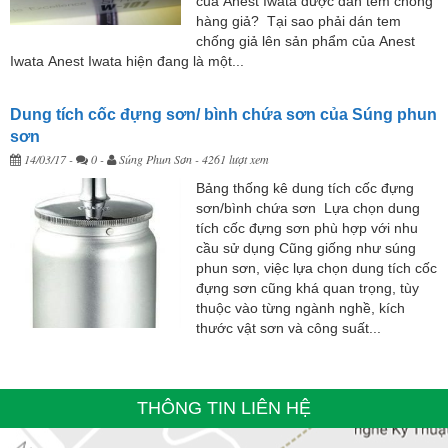
của Anest Iwata được dán tem chống
hàng giả? Tại sao phải dán tem
chống giả lên sản phẩm của Anest
Iwata Anest Iwata hiện đang là một...
Dung tích cốc đựng sơn/ bình chứa sơn của Súng phun
sơn
14/03/17
-
0 -
Súng Phun Sơn
- 4261 lượt xem
Bảng thống kê dung tích cốc đựng
sơn/bình chứa sơn Lựa chọn dung
tích cốc đựng sơn phù hợp với nhu
cầu sử dụng Cũng giống như súng
phun sơn, việc lựa chọn dung tích cốc
đựng sơn cũng khá quan trọng, tùy
thuộc vào từng ngành nghề, kích
thước vật sơn và công suất...
THÔNG TIN LIÊN HỆ