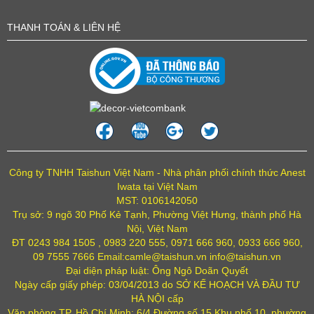
THANH TOÁN & LIÊN HỆ
Công ty TNHH Taishun Việt Nam - Nhà phân phối chính thức Anest
Iwata tại Việt Nam
MST: 0106142050
Trụ sở: 9 ngõ 30 Phố Kẻ Tạnh, Phường Việt Hưng, thành phố Hà
Nội, Việt Nam
ĐT 0243 984 1505 , 0983 220 555, 0971 666 960, 0933 666 960,
09 7555 7666 Email:camle@taishun.vn info@taishun.vn
Đại diện pháp luật: Ông Ngô Doãn Quyết
Ngày cấp giấy phép: 03/04/2013 do SỞ KẾ HOẠCH VÀ ĐẦU TƯ
HÀ NỘI cấp
Văn phòng TP. Hồ Chí Minh: 6/4 Đường số 15 Khu phố 10, phường