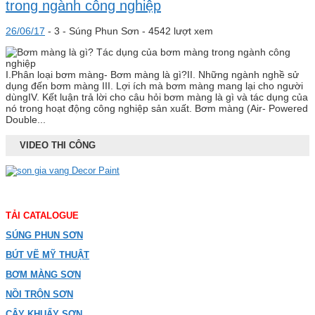
trong ngành công nghiệp
26/06/17
-
3 -
Súng Phun Sơn
- 4542 lượt xem
I.Phân loại bơm màng- Bơm màng là gì?II. Những ngành nghề sử
dụng đến bơm màng III. Lợi ích mà bơm màng mang lại cho người
dùngIV. Kết luận trả lời cho câu hỏi bơm màng là gì và tác dụng của
nó trong hoạt động công nghiệp sản xuất. Bơm màng (Air- Powered
Double...
VIDEO THI CÔNG
TẢI CATALOGUE
SÚNG PHUN SƠN
BÚT VẼ MỸ THUẬT
BƠM MÀNG SƠN
NỒI TRỘN SƠN
CÂY KHUẤY SƠN