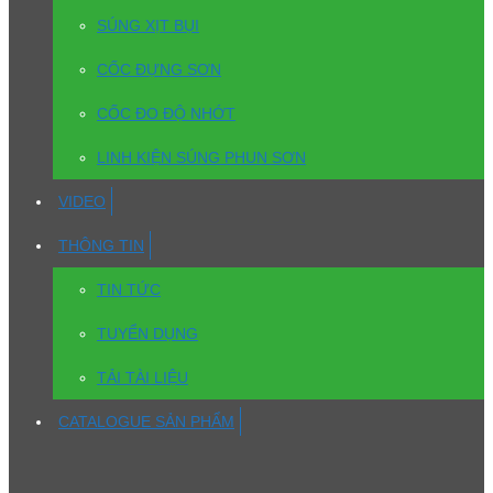
SÚNG XỊT BỤI
CỐC ĐỰNG SƠN
CỐC ĐO ĐỘ NHỚT
LINH KIỆN SÚNG PHUN SƠN
VIDEO
THÔNG TIN
TIN TỨC
TUYỂN DỤNG
TẢI TÀI LIỆU
CATALOGUE SẢN PHẨM