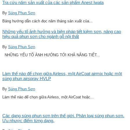
Tra cứu năm sản xuất của các sản phẩm Anest Iwata
By
Súng Phun Sơn
Bảng hướng dẫn cách đọc năm tháng sản xuất của...
Những yếu tố ảnh hưởng và biện pháp tiết kiệm sơn, nâng cao
hiệu quả phun sơn cho ngành gỗ nội thất
By
Súng Phun Sơn
NHỮNG YẾU TỐ ẢNH HƯỞNG TỚI KHẢ NĂNG TIẾT...
Làm thế nào để chọn giữa Airless, một AirCoat airmix hoặc một
súng phun airspray HVLP
By
Súng Phun Sơn
Làm thế nào để chọn giữa Airless, một AirCoat hoặc...
Các dạng súng phun sơn trên thế giới. Phân loại súng phun sơn.
Ưu nhược điểm từng dạng.