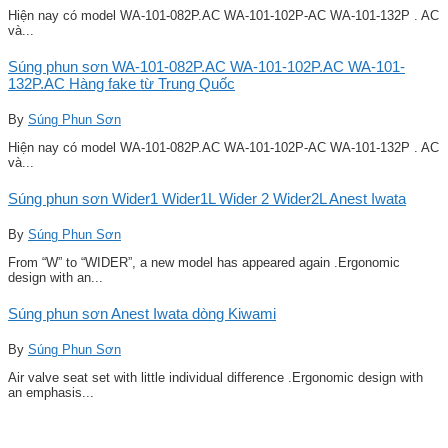
Hiện nay có model WA-101-082P.AC WA-101-102P-AC WA-101-132P . AC
và...
Súng phun sơn WA-101-082P.AC WA-101-102P.AC WA-101-
132P.AC Hàng fake từ Trung Quốc
By
Súng Phun Sơn
Hiện nay có model WA-101-082P.AC WA-101-102P-AC WA-101-132P . AC
và...
Súng phun sơn Wider1 Wider1L Wider 2 Wider2L Anest Iwata
By
Súng Phun Sơn
From “W” to “WIDER”, a new model has appeared again .Ergonomic
design with an...
Súng phun sơn Anest Iwata dòng Kiwami
By
Súng Phun Sơn
Air valve seat set with little individual difference .Ergonomic design with
an emphasis...