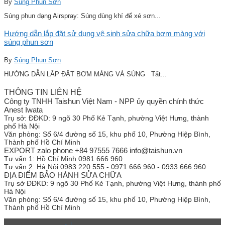
By
Súng Phun Sơn
Súng phun dạng Airspray: Súng dùng khí để xé sơn...
Hướng dẫn lắp đặt sử dụng vệ sinh sửa chữa bơm màng với
súng phun sơn
By
Súng Phun Sơn
HƯỚNG DẪN LẮP ĐẶT BƠM MÀNG VÀ SÚNG Tất...
THÔNG TIN LIÊN HỆ
Công ty TNHH Taishun Việt Nam - NPP ủy quyền chính thức
Anest Iwata
Trụ sở:
ĐĐKD: 9 ngõ 30 Phố Kẻ Tạnh, phường Việt Hưng, thành
phố Hà Nội
Văn phòng:
Số 6/4 đường số 15, khu phố 10, Phường Hiệp Bình,
Thành phố Hồ Chí Minh
EXPORT zalo phone +84 97555 7666 info@taishun.vn
Tư vấn 1:
Hồ Chí Minh 0981 666 960
Tư vấn 2:
Hà Nội 0983 220 555 - 0971 666 960 - 0933 666 960
ĐỊA ĐIỂM BẢO HÀNH SỬA CHỮA
Trụ sở
ĐĐKD: 9 ngõ 30 Phố Kẻ Tạnh, phường Việt Hưng, thành phố
Hà Nội
Văn phòng:
Số 6/4 đường số 15, khu phố 10, Phường Hiệp Bình,
Thành phố Hồ Chí Minh