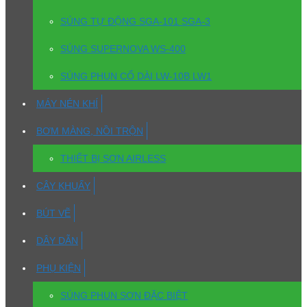
SÚNG TỰ ĐỘNG SGA-101 SGA-3
SÚNG SUPERNOVA WS-400
SÚNG PHUN CỔ DÀI LW-10B LW1
MÁY NÉN KHÍ
BƠM MÀNG, NỒI TRỘN
THIẾT BỊ SƠN AIRLESS
CÂY KHUẤY
BÚT VẼ
DÂY DẪN
PHỤ KIỆN
SÚNG PHUN SƠN ĐẶC BIỆT