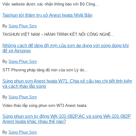
Việc website được xác nhận thông báo với Bộ Công...
Taishun tới thăm trụ sở Anest Iwata Nhật Bản
By
Súng Phun Sơn
TAISHUN VIỆT NAM – HÀNH TRÌNH KẾT NỐI CÔNG NGHỆ...
Những cách để tăng độ mịn của sơn áp dụng với súng dùng khí
để xé Airspray
By
Súng Phun Sơn
STT Phương pháp tăng độ mịn của sơn Lý do...
Súng phun sơn Anest Iwata W71. Chia sẻ cấu tạo chi tiết linh kiện
và cách tháo lắp súng
By
Súng Phun Sơn
Video tháo lắp súng phun sơn W71 Anest Iwata:
Súng phun sơn tự động WA-101-082P.AC và súng WA-101-082P
Anest Iwata khác nhau thế nào?
By
Súng Phun Sơn