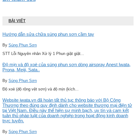
BÀI VIẾT
Hướng dẫn sửa chữa súng phun sơn cầm tay
By
Súng Phun Sơn
STT Lỗi Nguyên nhân Xử lý 1 Phun giật giật...
Độ mịn và độ xoè của súng phun sơn dòng airspray Anest Iwata,
Prona, Meiji, Sata..
By
Súng Phun Sơn
Độ xoè (độ rộng vệt sơn) và độ mịn (kích...
Website iwata.vn đã hoàn tất thủ tục thông báo với Bộ Công
Thương theo đúng quy định dành cho website thương mại điện tử
tại Việt Nam. Điều này thể hiện sự minh bạch, uy tín và cam kết
tuân thủ pháp luật của doanh nghiệp trong hoạt động kinh doanh
trực tuyến.
By
Súng Phun Sơn