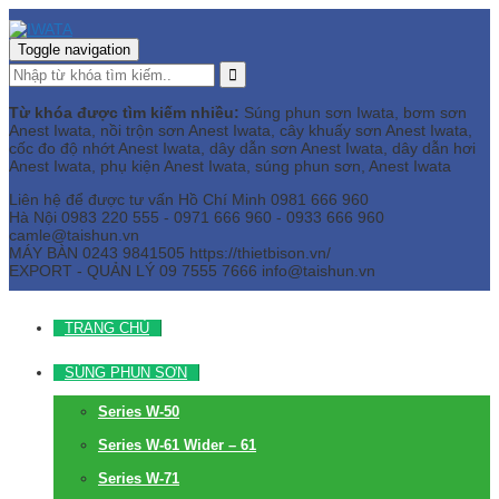
Toggle navigation
Từ khóa được tìm kiếm nhiều:
Súng phun sơn Iwata, bơm sơn
Anest Iwata, nồi trộn sơn Anest Iwata, cây khuấy sơn Anest Iwata,
cốc đo độ nhớt Anest Iwata, dây dẫn sơn Anest Iwata, dây dẫn hơi
Anest Iwata, phụ kiện Anest Iwata, súng phun sơn, Anest Iwata
Liên hệ để được tư vấn
Hồ Chí Minh
0981 666 960
Hà Nội
0983 220 555 - 0971 666 960 - 0933 666 960
camle@taishun.vn
MÁY BÀN
0243 9841505 https://thietbison.vn/
EXPORT - QUẢN LÝ
09 7555 7666
info@taishun.vn
TRANG CHỦ
SÚNG PHUN SƠN
Series W-50
Series W-61 Wider – 61
Series W-71