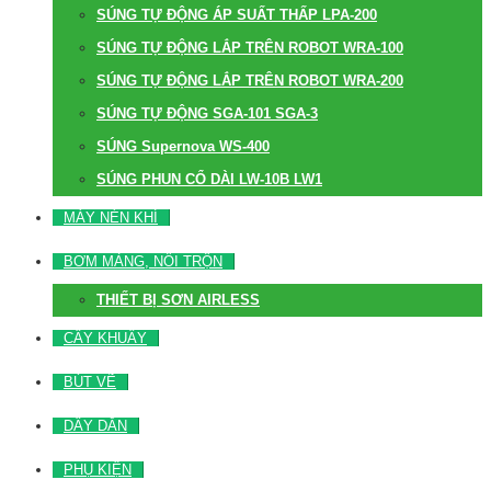
SÚNG TỰ ĐỘNG ÁP SUẤT THẤP LPA-200
SÚNG TỰ ĐỘNG LẮP TRÊN ROBOT WRA-100
SÚNG TỰ ĐỘNG LẮP TRÊN ROBOT WRA-200
SÚNG TỰ ĐỘNG SGA-101 SGA-3
SÚNG Supernova WS-400
SÚNG PHUN CỔ DÀI LW-10B LW1
MÁY NÉN KHÍ
BƠM MÀNG, NỒI TRỘN
THIẾT BỊ SƠN AIRLESS
CÂY KHUẤY
BÚT VẼ
DÂY DẪN
PHỤ KIỆN