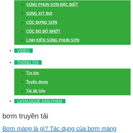
SÚNG PHUN SƠN ĐẶC BIỆT
SÚNG XỊT BỤI
CỐC ĐỰNG SƠN
CỐC ĐO ĐỘ NHỚT
LINH KIỆN SÚNG PHUN SƠN
VIDEO
THÔNG TIN
Tin tức
Tuyển dụng
Tải tài liệu
CATALOGUE SẢN PHẨM
bơm truyền tải
Bơm màng là gì? Tác dụng của bơm màng