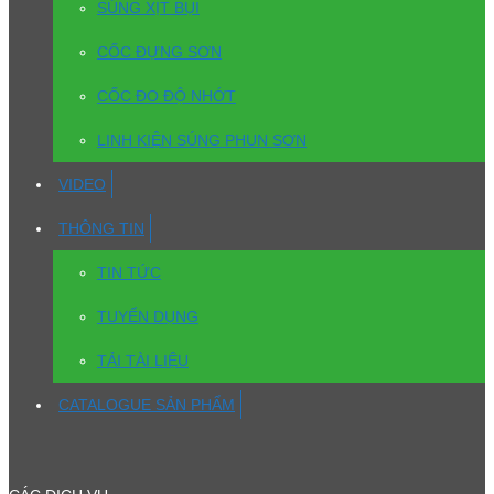
SÚNG XỊT BỤI
CỐC ĐỰNG SƠN
CỐC ĐO ĐỘ NHỚT
LINH KIỆN SÚNG PHUN SƠN
VIDEO
THÔNG TIN
TIN TỨC
TUYỂN DỤNG
TẢI TÀI LIỆU
CATALOGUE SẢN PHẨM