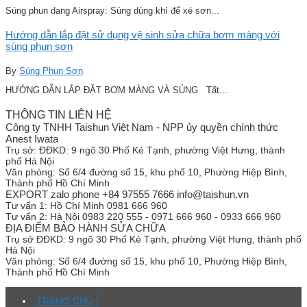
Súng phun dạng Airspray: Súng dùng khí để xé sơn...
Hướng dẫn lắp đặt sử dụng vệ sinh sửa chữa bơm màng với
súng phun sơn
By
Súng Phun Sơn
HƯỚNG DẪN LẮP ĐẶT BƠM MÀNG VÀ SÚNG Tất...
THÔNG TIN LIÊN HỆ
Công ty TNHH Taishun Việt Nam - NPP ủy quyền chính thức
Anest Iwata
Trụ sở:
ĐĐKD: 9 ngõ 30 Phố Kẻ Tạnh, phường Việt Hưng, thành
phố Hà Nội
Văn phòng:
Số 6/4 đường số 15, khu phố 10, Phường Hiệp Bình,
Thành phố Hồ Chí Minh
EXPORT zalo phone +84 97555 7666 info@taishun.vn
Tư vấn 1:
Hồ Chí Minh 0981 666 960
Tư vấn 2:
Hà Nội 0983 220 555 - 0971 666 960 - 0933 666 960
ĐỊA ĐIỂM BẢO HÀNH SỬA CHỮA
Trụ sở
ĐĐKD: 9 ngõ 30 Phố Kẻ Tạnh, phường Việt Hưng, thành phố
Hà Nội
Văn phòng:
Số 6/4 đường số 15, khu phố 10, Phường Hiệp Bình,
Thành phố Hồ Chí Minh
TRANG CHỦ