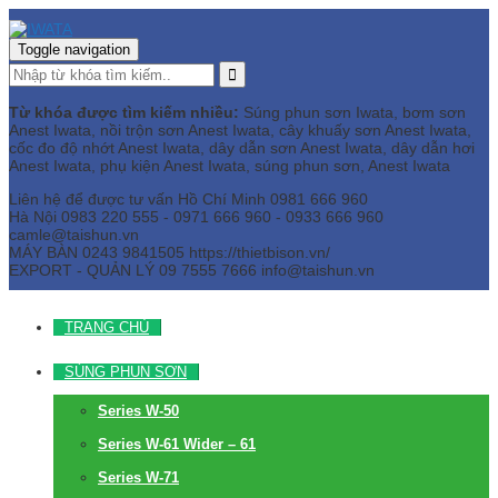
Toggle navigation
Từ khóa được tìm kiếm nhiều:
Súng phun sơn Iwata, bơm sơn
Anest Iwata, nồi trộn sơn Anest Iwata, cây khuấy sơn Anest Iwata,
cốc đo độ nhớt Anest Iwata, dây dẫn sơn Anest Iwata, dây dẫn hơi
Anest Iwata, phụ kiện Anest Iwata, súng phun sơn, Anest Iwata
Liên hệ để được tư vấn
Hồ Chí Minh
0981 666 960
Hà Nội
0983 220 555 - 0971 666 960 - 0933 666 960
camle@taishun.vn
MÁY BÀN
0243 9841505 https://thietbison.vn/
EXPORT - QUẢN LÝ
09 7555 7666
info@taishun.vn
TRANG CHỦ
SÚNG PHUN SƠN
Series W-50
Series W-61 Wider – 61
Series W-71