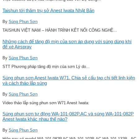
Taishun tới thăm trụ sở Anest Iwata Nhật Bản
By
Súng Phun Sơn
TAISHUN VIỆT NAM – HÀNH TRÌNH KẾT NỐI CÔNG NGHỆ...
Những cách để tăng độ mịn của sơn áp dụng với súng dùng khí
để xé Airspray
By
Súng Phun Sơn
STT Phương pháp tăng độ mịn của sơn Lý do...
Súng phun sơn Anest Iwata W71. Chia sẻ cấu tạo chi tiết linh kiện
và cách tháo lắp súng
By
Súng Phun Sơn
Video tháo lắp súng phun sơn W71 Anest Iwata:
Súng phun sơn tự động WA-101-082P.AC và súng WA-101-082P
Anest Iwata khác nhau thế nào?
By
Súng Phun Sơn
Hiện nay có model WA-101-082P.AC WA-101-102P-AC WA-101-132P . AC