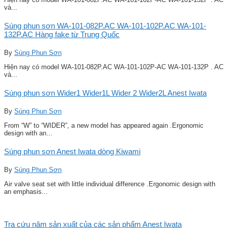
và...
Súng phun sơn WA-101-082P.AC WA-101-102P.AC WA-101-
132P.AC Hàng fake từ Trung Quốc
By
Súng Phun Sơn
Hiện nay có model WA-101-082P.AC WA-101-102P-AC WA-101-132P . AC
và...
Súng phun sơn Wider1 Wider1L Wider 2 Wider2L Anest Iwata
By
Súng Phun Sơn
From “W” to “WIDER”, a new model has appeared again .Ergonomic
design with an...
Súng phun sơn Anest Iwata dòng Kiwami
By
Súng Phun Sơn
Air valve seat set with little individual difference .Ergonomic design with
an emphasis...
Tra cứu năm sản xuất của các sản phẩm Anest Iwata