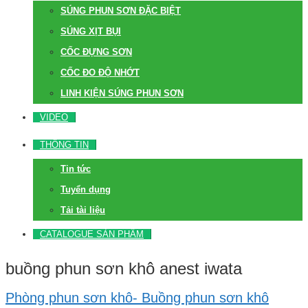
SÚNG PHUN SƠN ĐẶC BIỆT
SÚNG XỊT BỤI
CỐC ĐỰNG SƠN
CỐC ĐO ĐỘ NHỚT
LINH KIỆN SÚNG PHUN SƠN
VIDEO
THÔNG TIN
Tin tức
Tuyển dụng
Tải tài liệu
CATALOGUE SẢN PHẨM
buồng phun sơn khô anest iwata
Phòng phun sơn khô- Buồng phun sơn khô