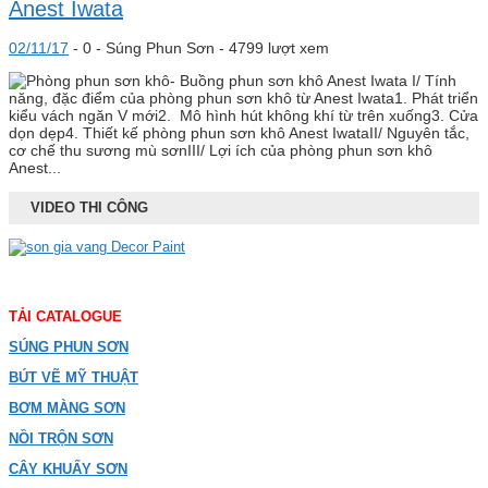
Anest Iwata
02/11/17
-
0 -
Súng Phun Sơn
- 4799 lượt xem
I/ Tính
năng, đặc điểm của phòng phun sơn khô từ Anest Iwata1. Phát triển
kiểu vách ngăn V mới2. Mô hình hút không khí từ trên xuống3. Cửa
dọn dẹp4. Thiết kế phòng phun sơn khô Anest IwataII/ Nguyên tắc,
cơ chế thu sương mù sơnIII/ Lợi ích của phòng phun sơn khô
Anest...
VIDEO THI CÔNG
TẢI CATALOGUE
SÚNG PHUN SƠN
BÚT VẼ MỸ THUẬT
BƠM MÀNG SƠN
NỒI TRỘN SƠN
CÂY KHUẤY SƠN