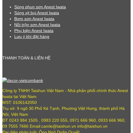
Súng phun sơn Anest Iwata
Súng xịt bụi Anest Iwata
Bơm sơn Anest Iwata
Nồi trộn sơn Anest Iwata
Phụ kiện Anest Iwata
Lưu ý khi đặt hàng
THANH TOÁN & LIÊN HỆ
Công ty TNHH Taishun Việt Nam - Nhà phân phối chính thức Anest
Iwata tại Việt Nam
MST: 0106142050
Trụ sở: 9 ngõ 30 Phố Kẻ Tạnh, Phường Việt Hưng, thành phố Hà
Nội, Việt Nam
ĐT 0243 984 1505 , 0983 220 555, 0971 666 960, 0933 666 960,
09 7555 7666 Email:camle@taishun.vn info@taishun.vn
Đại diện pháp luật: Ông Ngô Doãn Quyết