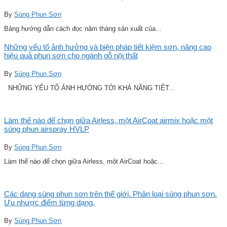
By
Súng Phun Sơn
Bảng hướng dẫn cách đọc năm tháng sản xuất của...
Những yếu tố ảnh hưởng và biện pháp tiết kiệm sơn, nâng cao
hiệu quả phun sơn cho ngành gỗ nội thất
By
Súng Phun Sơn
NHỮNG YẾU TỐ ẢNH HƯỞNG TỚI KHẢ NĂNG TIẾT...
Làm thế nào để chọn giữa Airless, một AirCoat airmix hoặc một
súng phun airspray HVLP
By
Súng Phun Sơn
Làm thế nào để chọn giữa Airless, một AirCoat hoặc...
Các dạng súng phun sơn trên thế giới. Phân loại súng phun sơn.
Ưu nhược điểm từng dạng.
By
Súng Phun Sơn