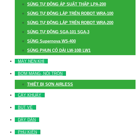
SÚNG TỰ ĐỘNG ÁP SUẤT THẤP LPA-200
SÚNG TỰ ĐỘNG LẮP TRÊN ROBOT WRA-100
SÚNG TỰ ĐỘNG LẮP TRÊN ROBOT WRA-200
SÚNG TỰ ĐỘNG SGA-101 SGA-3
SÚNG Supernova WS-400
SÚNG PHUN CỔ DÀI LW-10B LW1
MÁY NÉN KHÍ
BƠM MÀNG, NỒI TRỘN
THIẾT BỊ SƠN AIRLESS
CÂY KHUẤY
BÚT VẼ
DÂY DẪN
PHỤ KIỆN