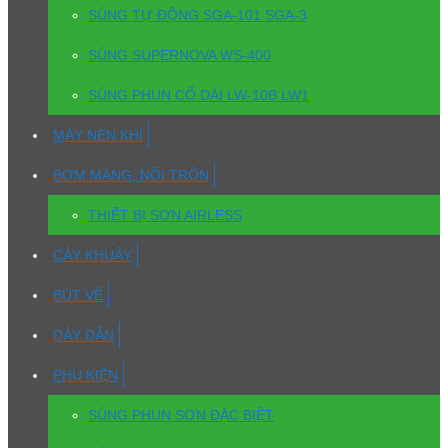
SÚNG TỰ ĐỘNG SGA-101 SGA-3
SÚNG SUPERNOVA WS-400
SÚNG PHUN CỔ DÀI LW-10B LW1
MÁY NÉN KHÍ
BƠM MÀNG, NỒI TRỘN
THIẾT BỊ SƠN AIRLESS
CÂY KHUẤY
BÚT VẼ
DÂY DẪN
PHỤ KIỆN
SÚNG PHUN SƠN ĐẶC BIỆT