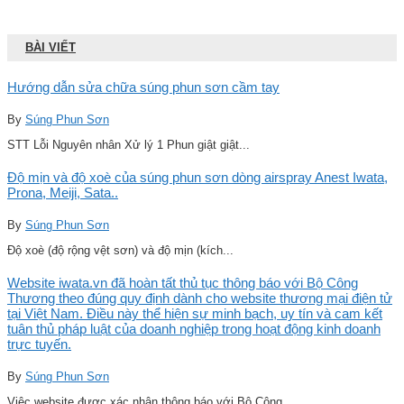
BÀI VIẾT
Hướng dẫn sửa chữa súng phun sơn cầm tay
By
Súng Phun Sơn
STT Lỗi Nguyên nhân Xử lý 1 Phun giật giật...
Độ mịn và độ xoè của súng phun sơn dòng airspray Anest Iwata,
Prona, Meiji, Sata..
By
Súng Phun Sơn
Độ xoè (độ rộng vệt sơn) và độ mịn (kích...
Website iwata.vn đã hoàn tất thủ tục thông báo với Bộ Công
Thương theo đúng quy định dành cho website thương mại điện tử
tại Việt Nam. Điều này thể hiện sự minh bạch, uy tín và cam kết
tuân thủ pháp luật của doanh nghiệp trong hoạt động kinh doanh
trực tuyến.
By
Súng Phun Sơn
Việc website được xác nhận thông báo với Bộ Công...