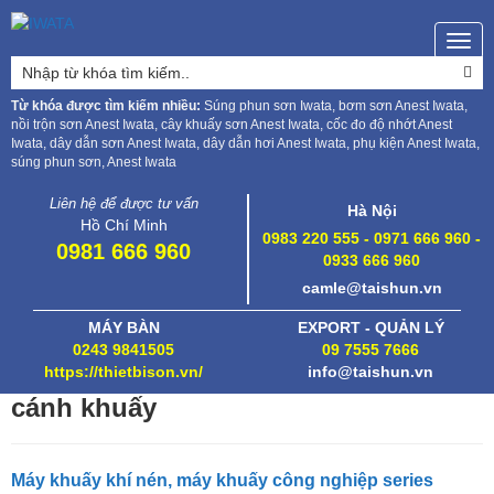
Togg
navig
Từ khóa được tìm kiếm nhiều:
Súng phun sơn Iwata, bơm sơn Anest Iwata,
nồi trộn sơn Anest Iwata, cây khuấy sơn Anest Iwata, cốc đo độ nhớt Anest
Iwata, dây dẫn sơn Anest Iwata, dây dẫn hơi Anest Iwata, phụ kiện Anest Iwata,
súng phun sơn, Anest Iwata
Liên hệ để được tư vấn
Hà Nội
Hồ Chí Minh
0983 220 555 - 0971 666 960 -
0981 666 960
0933 666 960
camle@taishun.vn
MÁY BÀN
EXPORT - QUẢN LÝ
0243 9841505
09 7555 7666
https://thietbison.vn/
info@taishun.vn
cánh khuấy
Máy khuấy khí nén, máy khuấy công nghiệp series