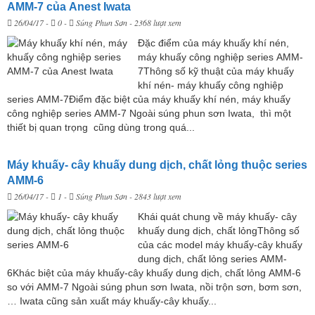
AMM-7 của Anest Iwata
26/04/17
-
0 -
Súng Phun Sơn
- 2368 lượt xem
Đặc điểm của máy khuấy khí nén,
máy khuấy công nghiệp series AMM-
7Thông số kỹ thuật của máy khuấy
khí nén- máy khuấy công nghiệp
series AMM-7Điểm đặc biệt của máy khuấy khí nén, máy khuấy
công nghiệp series AMM-7 Ngoài súng phun sơn Iwata, thì một
thiết bị quan trọng cũng dùng trong quá...
Máy khuấy- cây khuấy dung dịch, chất lỏng thuộc series
AMM-6
26/04/17
-
1 -
Súng Phun Sơn
- 2843 lượt xem
Khái quát chung về máy khuấy- cây
khuấy dung dịch, chất lỏngThông số
của các model máy khuấy-cây khuấy
dung dịch, chất lỏng series AMM-
6Khác biệt của máy khuấy-cây khuấy dung dịch, chất lỏng AMM-6
so với AMM-7 Ngoài súng phun sơn Iwata, nồi trộn sơn, bơm sơn,
… Iwata cũng sản xuất máy khuấy-cây khuấy...