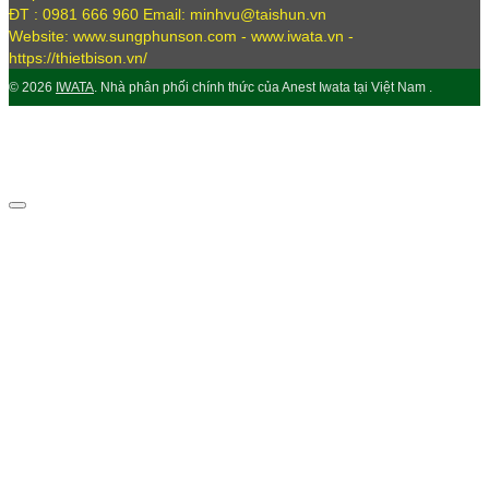
ĐT : 0981 666 960 Email: minhvu@taishun.vn
Website: www.sungphunson.com - www.iwata.vn -
https://thietbison.vn/
© 2026
IWATA
. Nhà phân phối chính thức của Anest Iwata tại Việt Nam .