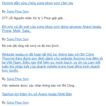
Hướng dẫn sửa chữa súng phun sơn cầm tay
By
Súng Phun Sơn
STT Lỗi Nguyên nhân Xử lý 1 Phun giật giật...
Độ mịn và độ xoè của súng phun sơn dòng airspray Anest Iwata,
Prona, Meiji, Sata..
By
Súng Phun Sơn
Độ xoè (độ rộng vệt sơn) và độ mịn (kích...
Website iwata.vn đã hoàn tất thủ tục thông báo với Bộ Công
Thương theo đúng quy định dành cho website thương mại điện tử
tại Việt Nam. Điều này thể hiện sự minh bạch, uy tín và cam kết
tuân thủ pháp luật của doanh nghiệp trong hoạt động kinh doanh
trực tuyến.
By
Súng Phun Sơn
Việc website được xác nhận thông báo với Bộ Công...
Taishun tới thăm trụ sở Anest Iwata Nhật Bản
By
Súng Phun Sơn