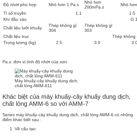
Nhỏ hơn
Độ nhớt phù hợp
Nhỏ hơn 1 Pa.s
Nhỏ hơn
200mPa.s
Tỉ số truyền
1.1
1.5
Khí đầu vào
G 1/
Thép không gỉ
Thép không gỉ
Chất liệu lưỡi khuấy
Thép
304
303
Chất liệu trục
Thép không gỉ 3
Trọng lượng (kg)
2.5
3.0
3.
Pa.s: đơn vị tính độ nhớt của sơn
Máy khuấy-cây khuấy dung dịch,
chất lỏng AMM-611
Khác biệt của máy khuấy-cây khuấy dung dịch,
chất lỏng AMM-6 so với AMM-7
Series máy khuấy-cây khuấy dung dịch, chất lỏng AMM-6 có những
điểm khác biệt sau :
Về cấu tạo: