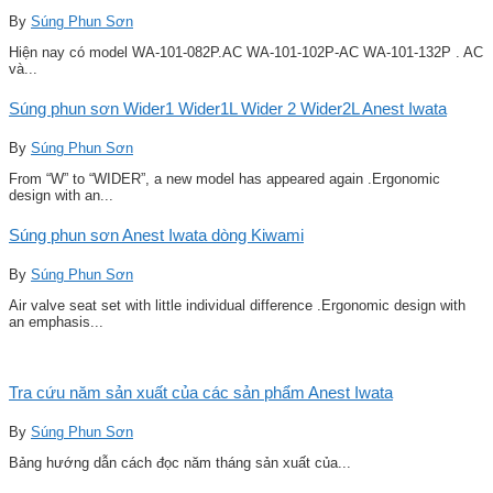
By
Súng Phun Sơn
Hiện nay có model WA-101-082P.AC WA-101-102P-AC WA-101-132P . AC
và...
Súng phun sơn Wider1 Wider1L Wider 2 Wider2L Anest Iwata
By
Súng Phun Sơn
From “W” to “WIDER”, a new model has appeared again .Ergonomic
design with an...
Súng phun sơn Anest Iwata dòng Kiwami
By
Súng Phun Sơn
Air valve seat set with little individual difference .Ergonomic design with
an emphasis...
Tra cứu năm sản xuất của các sản phẩm Anest Iwata
By
Súng Phun Sơn
Bảng hướng dẫn cách đọc năm tháng sản xuất của...