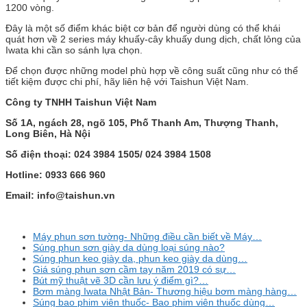
1200 vòng.
Đây là một số điểm khác biệt cơ bản để người dùng có thể khái
quát hơn về 2 series máy khuấy-cây khuấy dung dịch, chất lỏng của
Iwata khi cần so sánh lựa chọn.
Để chọn được những model phù hợp về công suất cũng như có thể
tiết kiệm được chi phí, hãy liên hệ với Taishun Việt Nam.
Công ty TNHH Taishun Việt Nam
Số 1A, ngách 28, ngõ 105, Phố Thanh Am, Thượng Thanh,
Long Biên, Hà Nội
Số điện thoại: 024 3984 1505/ 024 3984 1508
Hotline: 0933 666 960
Email: info@taishun.vn
Máy phun sơn tường- Những điều cần biết về Máy…
Súng phun sơn giày da dùng loại súng nào?
Súng phun keo giày da, phun keo giày da dùng…
Giá súng phun sơn cầm tay năm 2019 có sự…
Bút mỹ thuật vẽ 3D cần lưu ý điểm gì?…
Bơm màng Iwata Nhật Bản- Thương hiệu bơm màng hàng…
Súng bao phim viên thuốc- Bao phim viên thuốc dùng…