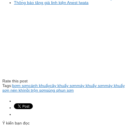
Thông báo tăng giá linh kiện Anest Iwata
Rate this post
Tags:
bơm sơn
cánh khuấy
cây khuấy sơn
máy khuấy sơn
máy khuấy
sơn nén khí
nồi trộn sơn
súng phun sơn
Ý kiến bạn đọc