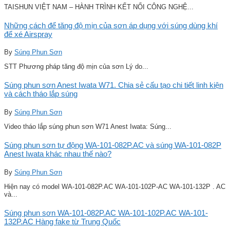
TAISHUN VIỆT NAM – HÀNH TRÌNH KẾT NỐI CÔNG NGHỆ...
Những cách để tăng độ mịn của sơn áp dụng với súng dùng khí
để xé Airspray
By
Súng Phun Sơn
STT Phương pháp tăng độ mịn của sơn Lý do...
Súng phun sơn Anest Iwata W71. Chia sẻ cấu tạo chi tiết linh kiện
và cách tháo lắp súng
By
Súng Phun Sơn
Video tháo lắp súng phun sơn W71 Anest Iwata: Súng...
Súng phun sơn tự động WA-101-082P.AC và súng WA-101-082P
Anest Iwata khác nhau thế nào?
By
Súng Phun Sơn
Hiện nay có model WA-101-082P.AC WA-101-102P-AC WA-101-132P . AC
và...
Súng phun sơn WA-101-082P.AC WA-101-102P.AC WA-101-
132P.AC Hàng fake từ Trung Quốc