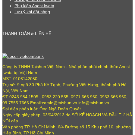
Phụ kiện Anest Iwata
Lưu ý khi đặt hàng
THANH TOÁN & LIÊN HỆ
Công ty TNHH Taishun Việt Nam - Nhà phân phối chính thức Anest
Iwata tại Việt Nam
MST: 0106142050
Trụ sở: 9 ngõ 30 Phố Kẻ Tạnh, Phường Việt Hưng, thành phố Hà
Nội, Việt Nam
ĐT 0243 984 1505 , 0983 220 555, 0971 666 960, 0933 666 960,
09 7555 7666 Email:camle@taishun.vn info@taishun.vn
Đại diện pháp luật: Ông Ngô Doãn Quyết
Ngày cấp giấy phép: 03/04/2013 do SỞ KẾ HOẠCH VÀ ĐẦU TƯ HÀ
NỘI cấp
Văn phòng TP. Hồ Chí Minh: 6/4 Đường số 15 Khu phố 10, phường
Hiệp Bình, TP Hồ Chí Minh