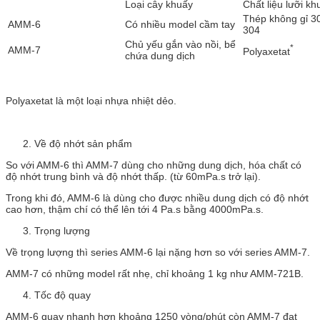
Loại cây khuấy
Chất liệu lưỡi kh
Thép không gỉ 3
AMM-6
Có nhiều model cầm tay
304
Chủ yếu gắn vào nồi, bể
*
AMM-7
Polyaxetat
chứa dung dịch
Polyaxetat là một loại nhựa nhiệt dẻo.
Về độ nhớt sản phẩm
So với AMM-6 thì AMM-7 dùng cho những dung dịch, hóa chất có
độ nhớt trung bình và độ nhớt thấp. (từ 60mPa.s trở lại).
Trong khi đó, AMM-6 là dùng cho được nhiều dung dịch có độ nhớt
cao hơn, thậm chí có thể lên tới 4 Pa.s bằng 4000mPa.s.
Trọng lượng
Về trọng lượng thì series AMM-6 lại nặng hơn so với series AMM-7.
AMM-7 có những model rất nhẹ, chỉ khoảng 1 kg như AMM-721B.
Tốc độ quay
AMM-6 quay nhanh hơn khoảng 1250 vòng/phút còn AMM-7 đạt