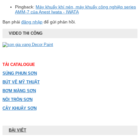
Pingback:
Máy khuấy khí nén, máy khuấy công nghiệp series
AMM-7 của Anest Iwata - IWATA
Bạn phải
đăng nhập
để gửi phản hồi.
VIDEO THI CÔNG
TẢI CATALOGUE
SÚNG PHUN SƠN
BÚT VẼ MỸ THUẬT
BƠM MÀNG SƠN
NỒI TRỘN SƠN
CÂY KHUẤY SƠN
BÀI VIẾT