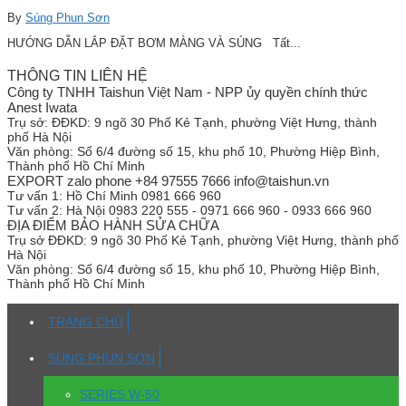
By
Súng Phun Sơn
HƯỚNG DẪN LẮP ĐẶT BƠM MÀNG VÀ SÚNG Tất...
THÔNG TIN LIÊN HỆ
Công ty TNHH Taishun Việt Nam - NPP ủy quyền chính thức
Anest Iwata
Trụ sở:
ĐĐKD: 9 ngõ 30 Phố Kẻ Tạnh, phường Việt Hưng, thành
phố Hà Nội
Văn phòng:
Số 6/4 đường số 15, khu phố 10, Phường Hiệp Bình,
Thành phố Hồ Chí Minh
EXPORT zalo phone +84 97555 7666 info@taishun.vn
Tư vấn 1:
Hồ Chí Minh 0981 666 960
Tư vấn 2:
Hà Nội 0983 220 555 - 0971 666 960 - 0933 666 960
ĐỊA ĐIỂM BẢO HÀNH SỬA CHỮA
Trụ sở
ĐĐKD: 9 ngõ 30 Phố Kẻ Tạnh, phường Việt Hưng, thành phố
Hà Nội
Văn phòng:
Số 6/4 đường số 15, khu phố 10, Phường Hiệp Bình,
Thành phố Hồ Chí Minh
TRANG CHỦ
SÚNG PHUN SƠN
SERIES W-50