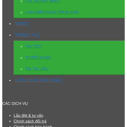
CỐC ĐO ĐỘ NHỚT
LINH KIỆN SÚNG PHUN SƠN
VIDEO
THÔNG TIN
TIN TỨC
TUYỂN DỤNG
TẢI TÀI LIỆU
CATALOGUE SẢN PHẨM
CÁC DỊCH VỤ
Lắp đặt & tư vấn
Chính sách đổi trả
Chính sách bảo hành