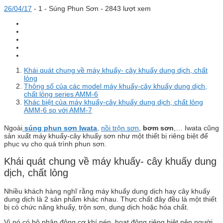
26/04/17
-
1 -
Súng Phun Sơn
- 2843 lượt xem
Khái quát chung về máy khuấy- cây khuấy dung dịch, chất
lỏng
Thông số của các model máy khuấy-cây khuấy dung dịch,
chất lỏng series AMM-6
Khác biệt của máy khuấy-cây khuấy dung dịch, chất lỏng
AMM-6 so với AMM-7
Ngoài
súng phun sơn Iwata
,
nồi trộn sơn
,
bơm sơn
,… Iwata cũng
sản xuất máy khuấy-cây khuấy sơn như một thiết bị riêng biệt để
phục vụ cho quá trình phun sơn.
Khái quát chung về máy khuấy- cây khuấy dung
dịch, chất lỏng
Nhiều khách hàng nghĩ rằng máy khuấy dung dịch hay cây khuấy
dung dịch là 2 sản phẩm khác nhau. Thực chất đây đều là một thiết
bị có chức năng khuấy, trộn sơn, dung dịch hoặc hóa chất.
Vì nó có bộ phận động cơ khí nén, hoạt động riêng biệt nên người