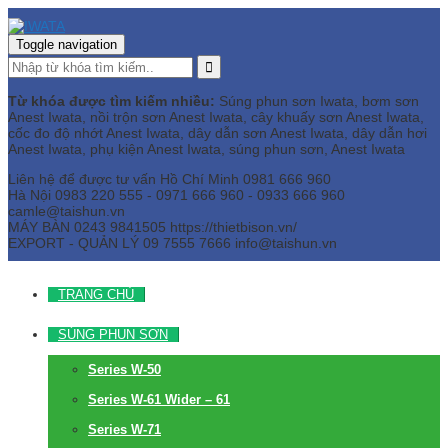
Toggle navigation
Từ khóa được tìm kiếm nhiều:
Súng phun sơn Iwata, bơm sơn
Anest Iwata, nồi trộn sơn Anest Iwata, cây khuấy sơn Anest Iwata,
cốc đo độ nhớt Anest Iwata, dây dẫn sơn Anest Iwata, dây dẫn hơi
Anest Iwata, phụ kiện Anest Iwata, súng phun sơn, Anest Iwata
Liên hệ để được tư vấn
Hồ Chí Minh
0981 666 960
Hà Nội
0983 220 555 - 0971 666 960 - 0933 666 960
camle@taishun.vn
MÁY BÀN
0243 9841505 https://thietbison.vn/
EXPORT - QUẢN LÝ
09 7555 7666
info@taishun.vn
TRANG CHỦ
SÚNG PHUN SƠN
Series W-50
Series W-61 Wider – 61
Series W-71