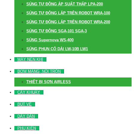
SÚNG TỰ ĐỘNG ÁP SUẤT THẤP LPA-200
SÚNG TỰ ĐỘNG LẮP TRÊN ROBOT WRA-100
SÚNG TỰ ĐỘNG LẮP TRÊN ROBOT WRA-200
SÚNG TỰ ĐỘNG SGA-101 SGA-3
SÚNG Supernova WS-400
SÚNG PHUN CỔ DÀI LW-10B LW1
MÁY NÉN KHÍ
BƠM MÀNG, NỒI TRỘN
THIẾT BỊ SƠN AIRLESS
CÂY KHUẤY
BÚT VẼ
DÂY DẪN
PHỤ KIỆN