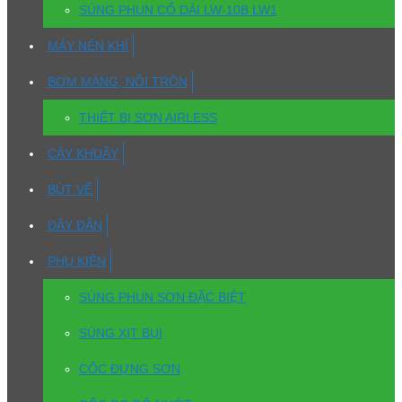
SÚNG PHUN CỔ DÀI LW-10B LW1
MÁY NÉN KHÍ
BƠM MÀNG, NỒI TRỘN
THIẾT BỊ SƠN AIRLESS
CÂY KHUẤY
BÚT VẼ
DÂY DẪN
PHỤ KIỆN
SÚNG PHUN SƠN ĐẶC BIỆT
SÚNG XỊT BỤI
CỐC ĐỰNG SƠN