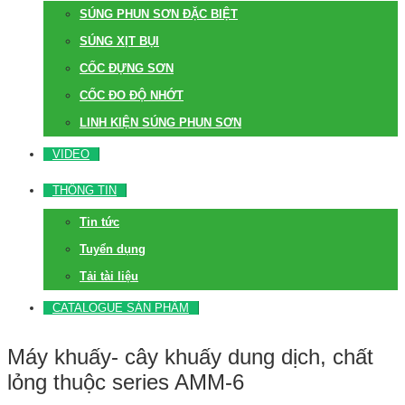
SÚNG PHUN SƠN ĐẶC BIỆT
SÚNG XỊT BỤI
CỐC ĐỰNG SƠN
CỐC ĐO ĐỘ NHỚT
LINH KIỆN SÚNG PHUN SƠN
VIDEO
THÔNG TIN
Tin tức
Tuyển dụng
Tải tài liệu
CATALOGUE SẢN PHẨM
Máy khuấy- cây khuấy dung dịch, chất
lỏng thuộc series AMM-6