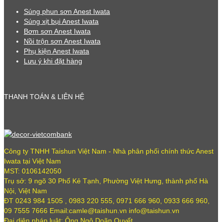
Súng phun sơn Anest Iwata
Súng xịt bụi Anest Iwata
Bơm sơn Anest Iwata
Nồi trộn sơn Anest Iwata
Phụ kiện Anest Iwata
Lưu ý khi đặt hàng
THANH TOÁN & LIÊN HỆ
Công ty TNHH Taishun Việt Nam - Nhà phân phối chính thức Anest
Iwata tại Việt Nam
MST: 0106142050
Trụ sở: 9 ngõ 30 Phố Kẻ Tạnh, Phường Việt Hưng, thành phố Hà
Nội, Việt Nam
ĐT 0243 984 1505 , 0983 220 555, 0971 666 960, 0933 666 960,
09 7555 7666 Email:camle@taishun.vn info@taishun.vn
Đại diện pháp luật: Ông Ngô Doãn Quyết