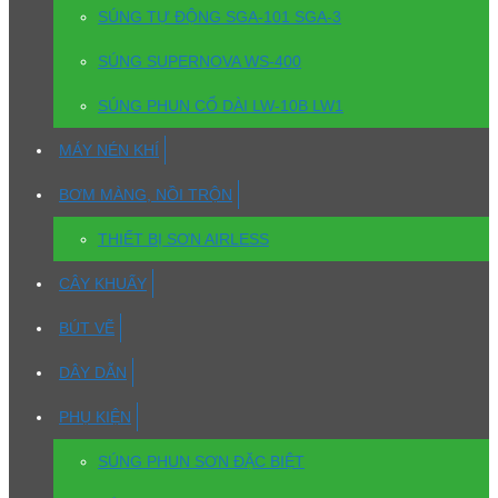
SÚNG TỰ ĐỘNG SGA-101 SGA-3
SÚNG SUPERNOVA WS-400
SÚNG PHUN CỔ DÀI LW-10B LW1
MÁY NÉN KHÍ
BƠM MÀNG, NỒI TRỘN
THIẾT BỊ SƠN AIRLESS
CÂY KHUẤY
BÚT VẼ
DÂY DẪN
PHỤ KIỆN
SÚNG PHUN SƠN ĐẶC BIỆT