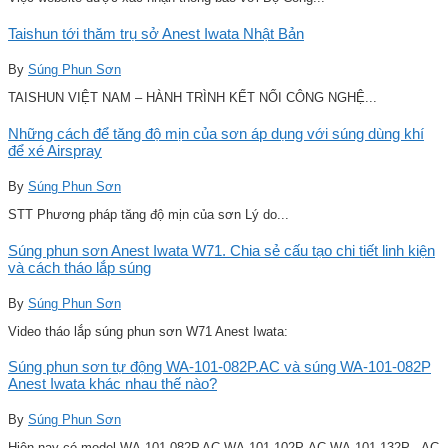
Taishun tới thăm trụ sở Anest Iwata Nhật Bản
By
Súng Phun Sơn
TAISHUN VIỆT NAM – HÀNH TRÌNH KẾT NỐI CÔNG NGHỆ...
Những cách để tăng độ mịn của sơn áp dụng với súng dùng khí
để xé Airspray
By
Súng Phun Sơn
STT Phương pháp tăng độ mịn của sơn Lý do...
Súng phun sơn Anest Iwata W71. Chia sẻ cấu tạo chi tiết linh kiện
và cách tháo lắp súng
By
Súng Phun Sơn
Video tháo lắp súng phun sơn W71 Anest Iwata:
Súng phun sơn tự động WA-101-082P.AC và súng WA-101-082P
Anest Iwata khác nhau thế nào?
By
Súng Phun Sơn
Hiện nay có model WA-101-082P.AC WA-101-102P-AC WA-101-132P . AC