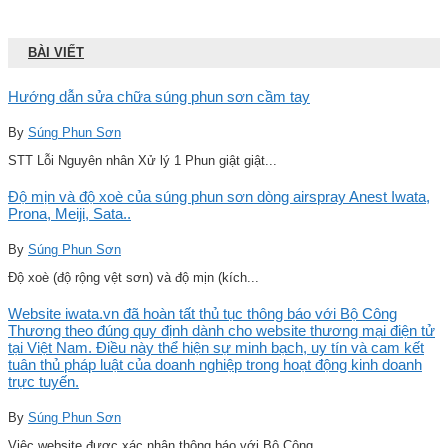
BÀI VIẾT
Hướng dẫn sửa chữa súng phun sơn cầm tay
By
Súng Phun Sơn
STT Lỗi Nguyên nhân Xử lý 1 Phun giật giật...
Độ mịn và độ xoè của súng phun sơn dòng airspray Anest Iwata,
Prona, Meiji, Sata..
By
Súng Phun Sơn
Độ xoè (độ rộng vệt sơn) và độ mịn (kích...
Website iwata.vn đã hoàn tất thủ tục thông báo với Bộ Công
Thương theo đúng quy định dành cho website thương mại điện tử
tại Việt Nam. Điều này thể hiện sự minh bạch, uy tín và cam kết
tuân thủ pháp luật của doanh nghiệp trong hoạt động kinh doanh
trực tuyến.
By
Súng Phun Sơn
Việc website được xác nhận thông báo với Bộ Công...