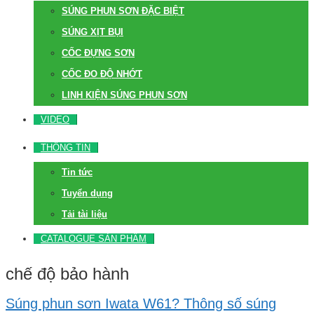
SÚNG PHUN SƠN ĐẶC BIỆT
SÚNG XỊT BỤI
CỐC ĐỰNG SƠN
CỐC ĐO ĐỘ NHỚT
LINH KIỆN SÚNG PHUN SƠN
VIDEO
THÔNG TIN
Tin tức
Tuyển dụng
Tải tài liệu
CATALOGUE SẢN PHẨM
chế độ bảo hành
Súng phun sơn Iwata W61? Thông số súng