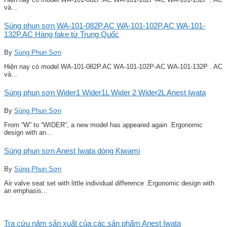
và...
Súng phun sơn WA-101-082P.AC WA-101-102P.AC WA-101-
132P.AC Hàng fake từ Trung Quốc
By
Súng Phun Sơn
Hiện nay có model WA-101-082P.AC WA-101-102P-AC WA-101-132P . AC
và...
Súng phun sơn Wider1 Wider1L Wider 2 Wider2L Anest Iwata
By
Súng Phun Sơn
From “W” to “WIDER”, a new model has appeared again .Ergonomic
design with an...
Súng phun sơn Anest Iwata dòng Kiwami
By
Súng Phun Sơn
Air valve seat set with little individual difference .Ergonomic design with
an emphasis...
Tra cứu năm sản xuất của các sản phẩm Anest Iwata