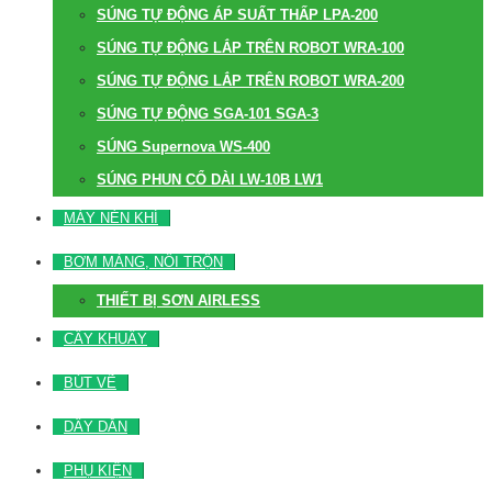
SÚNG TỰ ĐỘNG ÁP SUẤT THẤP LPA-200
SÚNG TỰ ĐỘNG LẮP TRÊN ROBOT WRA-100
SÚNG TỰ ĐỘNG LẮP TRÊN ROBOT WRA-200
SÚNG TỰ ĐỘNG SGA-101 SGA-3
SÚNG Supernova WS-400
SÚNG PHUN CỔ DÀI LW-10B LW1
MÁY NÉN KHÍ
BƠM MÀNG, NỒI TRỘN
THIẾT BỊ SƠN AIRLESS
CÂY KHUẤY
BÚT VẼ
DÂY DẪN
PHỤ KIỆN