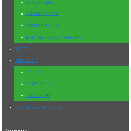
SÚNG XỊT BỤI
CỐC ĐỰNG SƠN
CỐC ĐO ĐỘ NHỚT
LINH KIỆN SÚNG PHUN SƠN
VIDEO
THÔNG TIN
TIN TỨC
TUYỂN DỤNG
TẢI TÀI LIỆU
CATALOGUE SẢN PHẨM