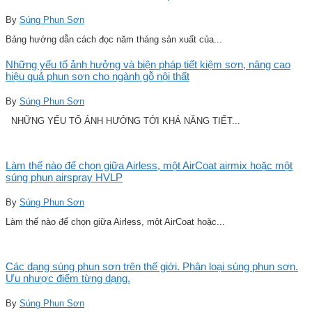
By
Súng Phun Sơn
Bảng hướng dẫn cách đọc năm tháng sản xuất của...
Những yếu tố ảnh hưởng và biện pháp tiết kiệm sơn, nâng cao
hiệu quả phun sơn cho ngành gỗ nội thất
By
Súng Phun Sơn
NHỮNG YẾU TỐ ẢNH HƯỞNG TỚI KHẢ NĂNG TIẾT...
Làm thế nào để chọn giữa Airless, một AirCoat airmix hoặc một
súng phun airspray HVLP
By
Súng Phun Sơn
Làm thế nào để chọn giữa Airless, một AirCoat hoặc...
Các dạng súng phun sơn trên thế giới. Phân loại súng phun sơn.
Ưu nhược điểm từng dạng.
By
Súng Phun Sơn