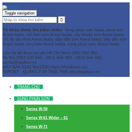
Toggle navigation
Từ khóa được tìm kiếm nhiều:
Súng phun sơn Iwata, bơm sơn
Anest Iwata, nồi trộn sơn Anest Iwata, cây khuấy sơn Anest Iwata,
cốc đo độ nhớt Anest Iwata, dây dẫn sơn Anest Iwata, dây dẫn hơi
Anest Iwata, phụ kiện Anest Iwata, súng phun sơn, Anest Iwata
Liên hệ để được tư vấn
Hồ Chí Minh
0981 666 960
Hà Nội
0983 220 555 - 0971 666 960 - 0933 666 960
camle@taishun.vn
MÁY BÀN
0243 9841505 https://thietbison.vn/
EXPORT - QUẢN LÝ
09 7555 7666
info@taishun.vn
TRANG CHỦ
SÚNG PHUN SƠN
Series W-50
Series W-61 Wider – 61
Series W-71