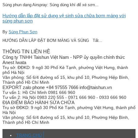
Súng phun dạng Airspray: Súng dùng khí để xé sơn...
Hướng dẫn lắp đặt sử dụng vệ sinh sửa chữa bơm màng với
súng phun sơn
By
Súng Phun Sơn
HƯỚNG DẪN LẮP ĐẶT BƠM MÀNG VÀ SÚNG Tất...
THÔNG TIN LIÊN HỆ
Công ty TNHH Taishun Việt Nam - NPP ủy quyền chính thức
Anest Iwata
Trụ sở:
ĐĐKD: 9 ngõ 30 Phố Kẻ Tạnh, phường Việt Hưng, thành
phố Hà Nội
Văn phòng:
Số 6/4 đường số 15, khu phố 10, Phường Hiệp Bình,
Thành phố Hồ Chí Minh
EXPORT zalo phone +84 97555 7666 info@taishun.vn
Tư vấn 1:
Hồ Chí Minh 0981 666 960
Tư vấn 2:
Hà Nội 0983 220 555 - 0971 666 960 - 0933 666 960
ĐỊA ĐIỂM BẢO HÀNH SỬA CHỮA
Trụ sở
ĐĐKD: 9 ngõ 30 Phố Kẻ Tạnh, phường Việt Hưng, thành phố
Hà Nội
Văn phòng:
Số 6/4 đường số 15, khu phố 10, Phường Hiệp Bình,
Thành phố Hồ Chí Minh
TRANG CHỦ