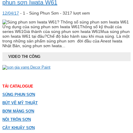
phun sơn Iwata W61
12/04/17
-
1 -
Súng Phun Sơn
- 3217 lượt xem
Ứng dụng của súng phun sơn Iwata W61Thông số kỹ thuật của
series W61Giá thành của súng phun sơn Iwata W61Mua súng phun
sơn Iwata W61 tại đâu?Chế độ bảo hành sau khi mua súng. Là một
trong những sản phẩm súng phun sơn đời đầu của Anest Iwata
Nhật Bản, súng phun sơn Iwata...
VIDEO THI CÔNG
TẢI CATALOGUE
SÚNG PHUN SƠN
BÚT VẼ MỸ THUẬT
BƠM MÀNG SƠN
NỒI TRỘN SƠN
CÂY KHUẤY SƠN