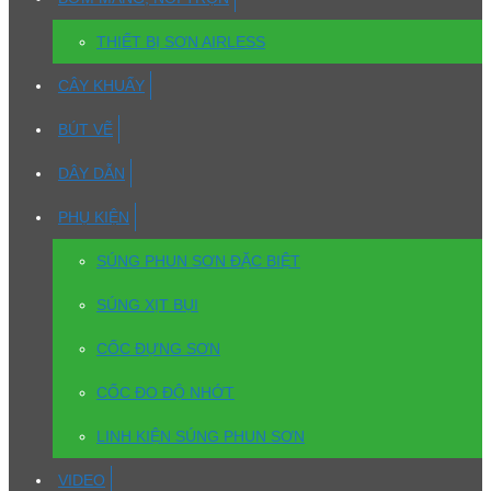
THIẾT BỊ SƠN AIRLESS
CÂY KHUẤY
BÚT VẼ
DÂY DẪN
PHỤ KIỆN
SÚNG PHUN SƠN ĐẶC BIỆT
SÚNG XỊT BỤI
CỐC ĐỰNG SƠN
CỐC ĐO ĐỘ NHỚT
LINH KIỆN SÚNG PHUN SƠN
VIDEO