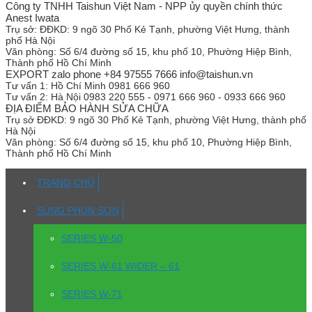
Công ty TNHH Taishun Việt Nam - NPP ủy quyền chính thức
Anest Iwata
Trụ sở:
ĐĐKD: 9 ngõ 30 Phố Kẻ Tạnh, phường Việt Hưng, thành
phố Hà Nội
Văn phòng:
Số 6/4 đường số 15, khu phố 10, Phường Hiệp Bình,
Thành phố Hồ Chí Minh
EXPORT zalo phone +84 97555 7666 info@taishun.vn
Tư vấn 1:
Hồ Chí Minh 0981 666 960
Tư vấn 2:
Hà Nội 0983 220 555 - 0971 666 960 - 0933 666 960
ĐỊA ĐIỂM BẢO HÀNH SỬA CHỮA
Trụ sở
ĐĐKD: 9 ngõ 30 Phố Kẻ Tạnh, phường Việt Hưng, thành phố
Hà Nội
Văn phòng:
Số 6/4 đường số 15, khu phố 10, Phường Hiệp Bình,
Thành phố Hồ Chí Minh
TRANG CHỦ
SÚNG PHUN SƠN
SERIES W-50
SERIES W-61 WIDER – 61
SERIES W-71