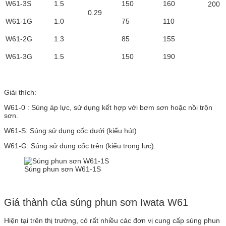
W61-3S
1.5
150
160
200
0.29
W61-1G
1.0
75
110
W61-2G
1.3
85
155
W61-3G
1.5
150
190
Giải thích:
W61-0 : Súng áp lực, sử dụng kết hợp với bơm sơn hoặc nồi trộn
sơn.
W61-S: Súng sử dụng cốc dưới (kiểu hút)
W61-G: Súng sử dụng cốc trên (kiểu trọng lực).
Súng phun sơn W61-1S
Giá thành của súng phun sơn Iwata W61
Hiện tại trên thị trường, có rất nhiều các đơn vị cung cấp súng phun