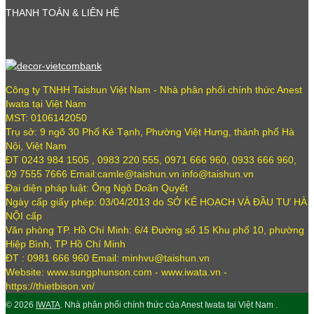
THANH TOÁN & LIÊN HỆ
Công ty TNHH Taishun Việt Nam - Nhà phân phối chính thức Anest
Iwata tại Việt Nam
MST: 0106142050
Trụ sở: 9 ngõ 30 Phố Kẻ Tạnh, Phường Việt Hưng, thành phố Hà
Nội, Việt Nam
ĐT 0243 984 1505 , 0983 220 555, 0971 666 960, 0933 666 960,
09 7555 7666 Email:camle@taishun.vn info@taishun.vn
Đại diện pháp luật: Ông Ngô Doãn Quyết
Ngày cấp giấy phép: 03/04/2013 do SỞ KẾ HOẠCH VÀ ĐẦU TƯ HÀ
NỘI cấp
Văn phòng TP. Hồ Chí Minh: 6/4 Đường số 15 Khu phố 10, phường
Hiệp Bình, TP Hồ Chí Minh
ĐT : 0981 666 960 Email: minhvu@taishun.vn
Website: www.sungphunson.com - www.iwata.vn -
https://thietbison.vn/
© 2026
IWATA
. Nhà phân phối chính thức của Anest Iwata tại Việt Nam .