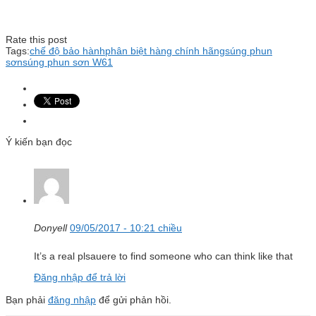
Rate this post
Tags:
chế độ bảo hành
phân biệt hàng chính hãng
súng phun
sơn
súng phun sơn W61
Ý kiến bạn đọc
Donyell
09/05/2017 - 10:21 chiều
It’s a real plsauere to find someone who can think like that
Đăng nhập để trả lời
Bạn phải
đăng nhập
để gửi phản hồi.