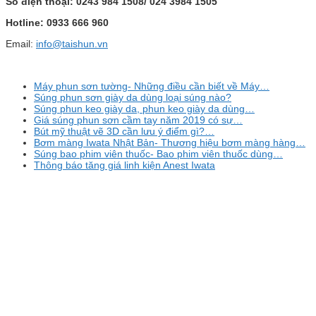
Số điện thoại: 0243 984 1508/ 024 3984 1505
Hotline: 0933 666 960
Email:
info@taishun.vn
Máy phun sơn tường- Những điều cần biết về Máy…
Súng phun sơn giày da dùng loại súng nào?
Súng phun keo giày da, phun keo giày da dùng…
Giá súng phun sơn cầm tay năm 2019 có sự…
Bút mỹ thuật vẽ 3D cần lưu ý điểm gì?…
Bơm màng Iwata Nhật Bản- Thương hiệu bơm màng hàng…
Súng bao phim viên thuốc- Bao phim viên thuốc dùng…
Thông báo tăng giá linh kiện Anest Iwata