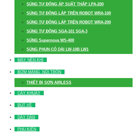
SÚNG TỰ ĐỘNG ÁP SUẤT THẤP LPA-200
SÚNG TỰ ĐỘNG LẮP TRÊN ROBOT WRA-100
SÚNG TỰ ĐỘNG LẮP TRÊN ROBOT WRA-200
SÚNG TỰ ĐỘNG SGA-101 SGA-3
SÚNG Supernova WS-400
SÚNG PHUN CỔ DÀI LW-10B LW1
MÁY NÉN KHÍ
BƠM MÀNG, NỒI TRỘN
THIẾT BỊ SƠN AIRLESS
CÂY KHUẤY
BÚT VẼ
DÂY DẪN
PHỤ KIỆN