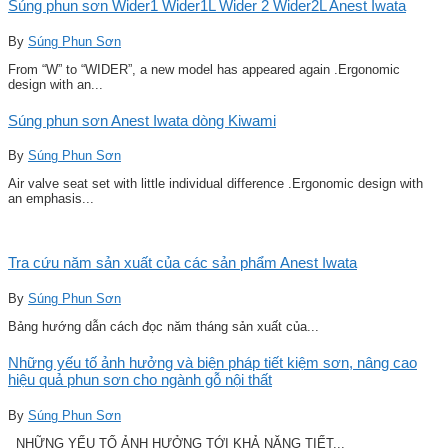
Súng phun sơn Wider1 Wider1L Wider 2 Wider2L Anest Iwata
By
Súng Phun Sơn
From “W” to “WIDER”, a new model has appeared again .Ergonomic
design with an...
Súng phun sơn Anest Iwata dòng Kiwami
By
Súng Phun Sơn
Air valve seat set with little individual difference .Ergonomic design with
an emphasis...
Tra cứu năm sản xuất của các sản phẩm Anest Iwata
By
Súng Phun Sơn
Bảng hướng dẫn cách đọc năm tháng sản xuất của...
Những yếu tố ảnh hưởng và biện pháp tiết kiệm sơn, nâng cao
hiệu quả phun sơn cho ngành gỗ nội thất
By
Súng Phun Sơn
NHỮNG YẾU TỐ ẢNH HƯỞNG TỚI KHẢ NĂNG TIẾT...