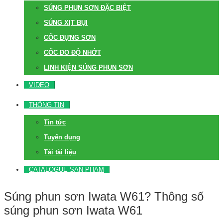
SÚNG PHUN SƠN ĐẶC BIỆT
SÚNG XỊT BỤI
CỐC ĐỰNG SƠN
CỐC ĐO ĐỘ NHỚT
LINH KIỆN SÚNG PHUN SƠN
VIDEO
THÔNG TIN
Tin tức
Tuyển dụng
Tải tài liệu
CATALOGUE SẢN PHẨM
Súng phun sơn Iwata W61? Thông số
súng phun sơn Iwata W61