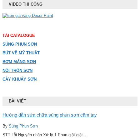
VIDEO THI CÔNG
TẢI CATALOGUE
SÚNG PHUN SƠN
BÚT VẼ MỸ THUẬT
BƠM MÀNG SƠN
NỒI TRỘN SƠN
CÂY KHUẤY SƠN
BÀI VIẾT
Hướng dẫn sửa chữa súng phun sơn cầm tay
By
Súng Phun Sơn
STT Lỗi Nguyên nhân Xử lý 1 Phun giật giật...