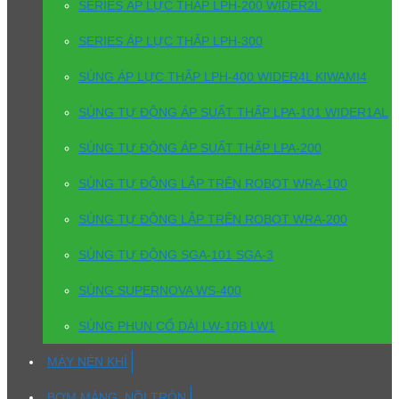
SERIES ÁP LỰC THẤP LPH-200 WIDER2L
SERIES ÁP LỰC THẤP LPH-300
SÚNG ÁP LỰC THẤP LPH-400 WIDER4L KIWAMI4
SÚNG TỰ ĐỘNG ÁP SUẤT THẤP LPA-101 WIDER1AL
SÚNG TỰ ĐỘNG ÁP SUẤT THẤP LPA-200
SÚNG TỰ ĐỘNG LẮP TRÊN ROBOT WRA-100
SÚNG TỰ ĐỘNG LẮP TRÊN ROBOT WRA-200
SÚNG TỰ ĐỘNG SGA-101 SGA-3
SÚNG SUPERNOVA WS-400
SÚNG PHUN CỔ DÀI LW-10B LW1
MÁY NÉN KHÍ
BƠM MÀNG, NỒI TRỘN