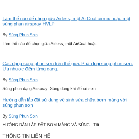
Làm thế nào để chọn giữa Airless, một AirCoat airmix hoặc một
súng phun airspray HVLP
By
Súng Phun Sơn
Làm thế nào để chọn giữa Airless, một AirCoat hoặc...
Các dạng súng phun sơn trên thế giới. Phân loại súng phun sơn.
Ưu nhược điểm từng dạng.
By
Súng Phun Sơn
Súng phun dạng Airspray: Súng dùng khí để xé sơn...
Hướng dẫn lắp đặt sử dụng vệ sinh sửa chữa bơm màng với
súng phun sơn
By
Súng Phun Sơn
HƯỚNG DẪN LẮP ĐẶT BƠM MÀNG VÀ SÚNG Tất...
THÔNG TIN LIÊN HỆ