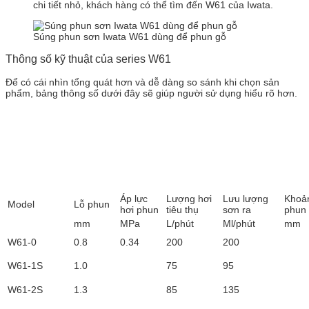
chi tiết nhỏ, khách hàng có thể tìm đến W61 của Iwata.
Súng phun sơn Iwata W61 dùng để phun gỗ
Thông số kỹ thuật của series W61
Để có cái nhìn tổng quát hơn và dễ dàng so sánh khi chọn sản
phẩm, bảng thông số dưới đây sẽ giúp người sử dụng hiểu rõ hơn.
Áp lực
Lượng hơi
Lưu lượng
Khoả
Model
Lỗ phun
hơi phun
tiêu thụ
sơn ra
phun
mm
MPa
L/phút
Ml/phút
mm
W61-0
0.8
0.34
200
200
W61-1S
1.0
75
95
W61-2S
1.3
85
135