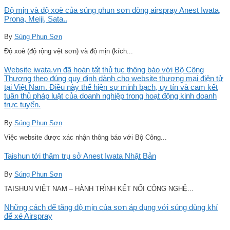
Độ mịn và độ xoè của súng phun sơn dòng airspray Anest Iwata,
Prona, Meiji, Sata..
By
Súng Phun Sơn
Độ xoè (độ rộng vệt sơn) và độ mịn (kích...
Website iwata.vn đã hoàn tất thủ tục thông báo với Bộ Công
Thương theo đúng quy định dành cho website thương mại điện tử
tại Việt Nam. Điều này thể hiện sự minh bạch, uy tín và cam kết
tuân thủ pháp luật của doanh nghiệp trong hoạt động kinh doanh
trực tuyến.
By
Súng Phun Sơn
Việc website được xác nhận thông báo với Bộ Công...
Taishun tới thăm trụ sở Anest Iwata Nhật Bản
By
Súng Phun Sơn
TAISHUN VIỆT NAM – HÀNH TRÌNH KẾT NỐI CÔNG NGHỆ...
Những cách để tăng độ mịn của sơn áp dụng với súng dùng khí
để xé Airspray