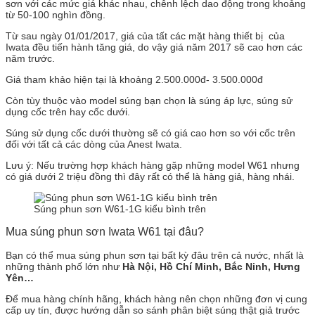
sơn với các mức giá khác nhau, chênh lệch dao động trong khoảng
từ 50-100 nghìn đồng.
Từ sau ngày 01/01/2017, giá của tất các mặt hàng thiết bị của
Iwata đều tiến hành tăng giá, do vậy giá năm 2017 sẽ cao hơn các
năm trước.
Giá tham khảo hiện tại là khoảng 2.500.000đ- 3.500.000đ
Còn tùy thuộc vào model súng bạn chọn là súng áp lực, súng sử
dụng cốc trên hay cốc dưới.
Súng sử dụng cốc dưới thường sẽ có giá cao hơn so với cốc trên
đối với tất cả các dòng của Anest Iwata.
Lưu ý: Nếu trường hợp khách hàng gặp những model W61 nhưng
có giá dưới 2 triệu đồng thì đây rất có thể là hàng giả, hàng nhái.
Súng phun sơn W61-1G kiểu bình trên
Mua súng phun sơn Iwata W61 tại đâu?
Bạn có thể mua súng phun sơn tại bất kỳ đâu trên cả nước, nhất là
những thành phố lớn như
Hà Nội, Hồ Chí Minh, Bắc Ninh, Hưng
Yên…
Để mua hàng chính hãng, khách hàng nên chọn những đơn vị cung
cấp uy tín, được hướng dẫn so sánh phân biệt súng thật giả trước