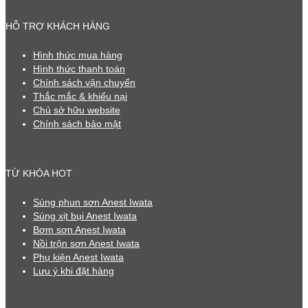
HỖ TRỢ KHÁCH HÀNG
Hình thức mua hàng
Hình thức thanh toán
Chính sách vận chuyển
Thắc mắc & khiếu nại
Chủ sở hữu website
Chính sách bảo mật
TỪ KHÓA HOT
Súng phun sơn Anest Iwata
Súng xịt bụi Anest Iwata
Bơm sơn Anest Iwata
Nồi trộn sơn Anest Iwata
Phụ kiện Anest Iwata
Lưu ý khi đặt hàng