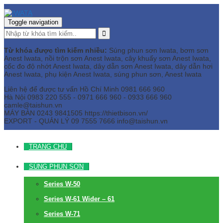
Toggle navigation
Từ khóa được tìm kiếm nhiều:
Súng phun sơn Iwata, bơm sơn
Anest Iwata, nồi trộn sơn Anest Iwata, cây khuấy sơn Anest Iwata,
cốc đo độ nhớt Anest Iwata, dây dẫn sơn Anest Iwata, dây dẫn hơi
Anest Iwata, phụ kiện Anest Iwata, súng phun sơn, Anest Iwata
Liên hệ để được tư vấn
Hồ Chí Minh
0981 666 960
Hà Nội
0983 220 555 - 0971 666 960 - 0933 666 960
camle@taishun.vn
MÁY BÀN
0243 9841505 https://thietbison.vn/
EXPORT - QUẢN LÝ
09 7555 7666
info@taishun.vn
TRANG CHỦ
SÚNG PHUN SƠN
Series W-50
Series W-61 Wider – 61
Series W-71