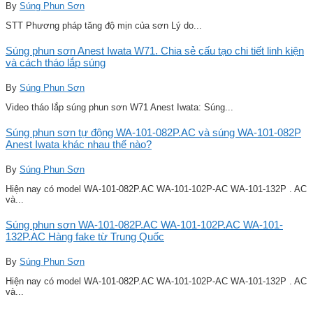
By
Súng Phun Sơn
STT Phương pháp tăng độ mịn của sơn Lý do...
Súng phun sơn Anest Iwata W71. Chia sẻ cấu tạo chi tiết linh kiện
và cách tháo lắp súng
By
Súng Phun Sơn
Video tháo lắp súng phun sơn W71 Anest Iwata: Súng...
Súng phun sơn tự động WA-101-082P.AC và súng WA-101-082P
Anest Iwata khác nhau thế nào?
By
Súng Phun Sơn
Hiện nay có model WA-101-082P.AC WA-101-102P-AC WA-101-132P . AC
và...
Súng phun sơn WA-101-082P.AC WA-101-102P.AC WA-101-
132P.AC Hàng fake từ Trung Quốc
By
Súng Phun Sơn
Hiện nay có model WA-101-082P.AC WA-101-102P-AC WA-101-132P . AC
và...