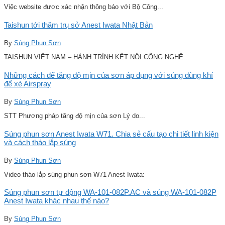
Việc website được xác nhận thông báo với Bộ Công...
Taishun tới thăm trụ sở Anest Iwata Nhật Bản
By
Súng Phun Sơn
TAISHUN VIỆT NAM – HÀNH TRÌNH KẾT NỐI CÔNG NGHỆ...
Những cách để tăng độ mịn của sơn áp dụng với súng dùng khí
để xé Airspray
By
Súng Phun Sơn
STT Phương pháp tăng độ mịn của sơn Lý do...
Súng phun sơn Anest Iwata W71. Chia sẻ cấu tạo chi tiết linh kiện
và cách tháo lắp súng
By
Súng Phun Sơn
Video tháo lắp súng phun sơn W71 Anest Iwata:
Súng phun sơn tự động WA-101-082P.AC và súng WA-101-082P
Anest Iwata khác nhau thế nào?
By
Súng Phun Sơn