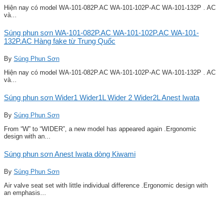
Hiện nay có model WA-101-082P.AC WA-101-102P-AC WA-101-132P . AC
và...
Súng phun sơn WA-101-082P.AC WA-101-102P.AC WA-101-
132P.AC Hàng fake từ Trung Quốc
By
Súng Phun Sơn
Hiện nay có model WA-101-082P.AC WA-101-102P-AC WA-101-132P . AC
và...
Súng phun sơn Wider1 Wider1L Wider 2 Wider2L Anest Iwata
By
Súng Phun Sơn
From “W” to “WIDER”, a new model has appeared again .Ergonomic
design with an...
Súng phun sơn Anest Iwata dòng Kiwami
By
Súng Phun Sơn
Air valve seat set with little individual difference .Ergonomic design with
an emphasis...