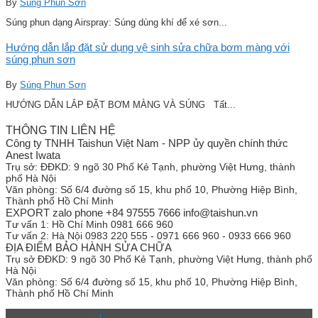
By
Súng Phun Sơn
Súng phun dạng Airspray: Súng dùng khí để xé sơn...
Hướng dẫn lắp đặt sử dụng vệ sinh sửa chữa bơm màng với
súng phun sơn
By
Súng Phun Sơn
HƯỚNG DẪN LẮP ĐẶT BƠM MÀNG VÀ SÚNG Tất...
THÔNG TIN LIÊN HỆ
Công ty TNHH Taishun Việt Nam - NPP ủy quyền chính thức
Anest Iwata
Trụ sở:
ĐĐKD: 9 ngõ 30 Phố Kẻ Tạnh, phường Việt Hưng, thành
phố Hà Nội
Văn phòng:
Số 6/4 đường số 15, khu phố 10, Phường Hiệp Bình,
Thành phố Hồ Chí Minh
EXPORT zalo phone +84 97555 7666 info@taishun.vn
Tư vấn 1:
Hồ Chí Minh 0981 666 960
Tư vấn 2:
Hà Nội 0983 220 555 - 0971 666 960 - 0933 666 960
ĐỊA ĐIỂM BẢO HÀNH SỬA CHỮA
Trụ sở
ĐĐKD: 9 ngõ 30 Phố Kẻ Tạnh, phường Việt Hưng, thành phố
Hà Nội
Văn phòng:
Số 6/4 đường số 15, khu phố 10, Phường Hiệp Bình,
Thành phố Hồ Chí Minh