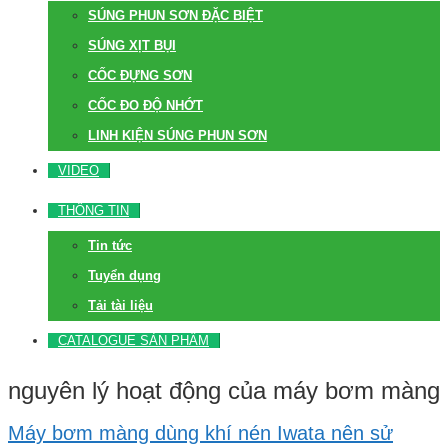
SÚNG PHUN SƠN ĐẶC BIỆT
SÚNG XỊT BỤI
CỐC ĐỰNG SƠN
CỐC ĐO ĐỘ NHỚT
LINH KIỆN SÚNG PHUN SƠN
VIDEO
THÔNG TIN
Tin tức
Tuyển dụng
Tải tài liệu
CATALOGUE SẢN PHẨM
nguyên lý hoạt động của máy bơm màng
Máy bơm màng dùng khí nén Iwata nên sử