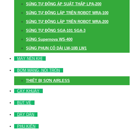
SÚNG TỰ ĐỘNG ÁP SUẤT THẤP LPA-200
SÚNG TỰ ĐỘNG LẮP TRÊN ROBOT WRA-100
SÚNG TỰ ĐỘNG LẮP TRÊN ROBOT WRA-200
SÚNG TỰ ĐỘNG SGA-101 SGA-3
SÚNG Supernova WS-400
SÚNG PHUN CỔ DÀI LW-10B LW1
MÁY NÉN KHÍ
BƠM MÀNG, NỒI TRỘN
THIẾT BỊ SƠN AIRLESS
CÂY KHUẤY
BÚT VẼ
DÂY DẪN
PHỤ KIỆN