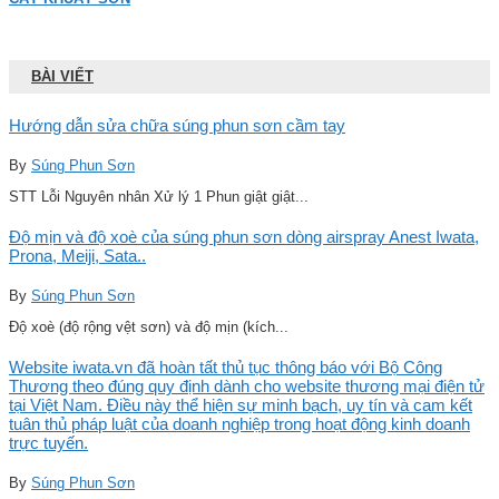
BÀI VIẾT
Hướng dẫn sửa chữa súng phun sơn cầm tay
By
Súng Phun Sơn
STT Lỗi Nguyên nhân Xử lý 1 Phun giật giật...
Độ mịn và độ xoè của súng phun sơn dòng airspray Anest Iwata,
Prona, Meiji, Sata..
By
Súng Phun Sơn
Độ xoè (độ rộng vệt sơn) và độ mịn (kích...
Website iwata.vn đã hoàn tất thủ tục thông báo với Bộ Công
Thương theo đúng quy định dành cho website thương mại điện tử
tại Việt Nam. Điều này thể hiện sự minh bạch, uy tín và cam kết
tuân thủ pháp luật của doanh nghiệp trong hoạt động kinh doanh
trực tuyến.
By
Súng Phun Sơn