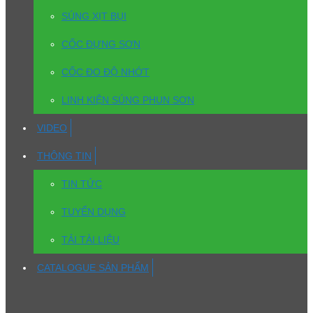
SÚNG XỊT BỤI
CỐC ĐỰNG SƠN
CỐC ĐO ĐỘ NHỚT
LINH KIỆN SÚNG PHUN SƠN
VIDEO
THÔNG TIN
TIN TỨC
TUYỂN DỤNG
TẢI TÀI LIỆU
CATALOGUE SẢN PHẨM