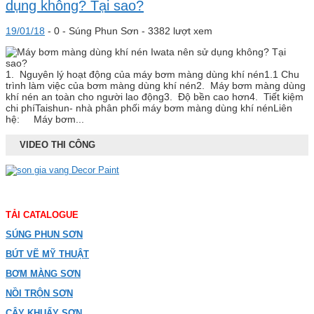
dụng không? Tại sao?
19/01/18
-
0 -
Súng Phun Sơn
- 3382 lượt xem
1. Nguyên lý hoạt động của máy bơm màng dùng khí nén1.1 Chu
trình làm việc của bơm màng dùng khí nén2. Máy bơm màng dùng
khí nén an toàn cho người lao động3. Độ bền cao hơn4. Tiết kiệm
chi phíTaishun- nhà phân phối máy bơm màng dùng khí nénLiên
hệ: Máy bơm...
VIDEO THI CÔNG
TẢI CATALOGUE
SÚNG PHUN SƠN
BÚT VẼ MỸ THUẬT
BƠM MÀNG SƠN
NỒI TRỘN SƠN
CÂY KHUẤY SƠN