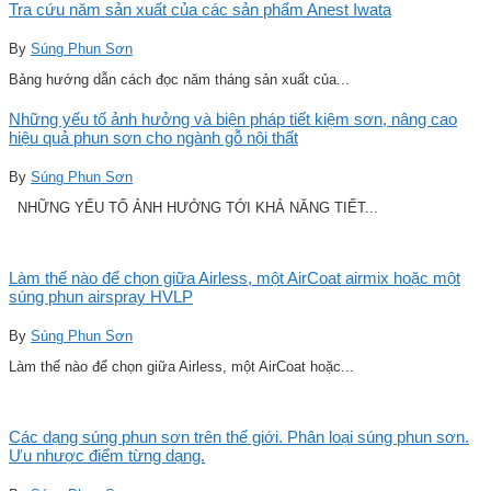
Tra cứu năm sản xuất của các sản phẩm Anest Iwata
By
Súng Phun Sơn
Bảng hướng dẫn cách đọc năm tháng sản xuất của...
Những yếu tố ảnh hưởng và biện pháp tiết kiệm sơn, nâng cao
hiệu quả phun sơn cho ngành gỗ nội thất
By
Súng Phun Sơn
NHỮNG YẾU TỐ ẢNH HƯỞNG TỚI KHẢ NĂNG TIẾT...
Làm thế nào để chọn giữa Airless, một AirCoat airmix hoặc một
súng phun airspray HVLP
By
Súng Phun Sơn
Làm thế nào để chọn giữa Airless, một AirCoat hoặc...
Các dạng súng phun sơn trên thế giới. Phân loại súng phun sơn.
Ưu nhược điểm từng dạng.