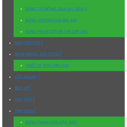
SÚNG TỰ ĐỘNG SGA-101 SGA-3
SÚNG SUPERNOVA WS-400
SÚNG PHUN CỔ DÀI LW-10B LW1
MÁY NÉN KHÍ
BƠM MÀNG, NỒI TRỘN
THIẾT BỊ SƠN AIRLESS
CÂY KHUẤY
BÚT VẼ
DÂY DẪN
PHỤ KIỆN
SÚNG PHUN SƠN ĐẶC BIỆT