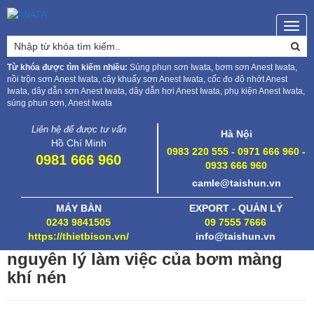
Togg
navig
Từ khóa được tìm kiếm nhiều:
Súng phun sơn Iwata, bơm sơn Anest Iwata,
nồi trộn sơn Anest Iwata, cây khuấy sơn Anest Iwata, cốc đo độ nhớt Anest
Iwata, dây dẫn sơn Anest Iwata, dây dẫn hơi Anest Iwata, phụ kiện Anest Iwata,
súng phun sơn, Anest Iwata
Liên hệ để được tư vấn
Hà Nội
Hồ Chí Minh
0983 220 555 - 0971 666 960 -
0981 666 960
0933 666 960
camle@taishun.vn
MÁY BÀN
EXPORT - QUẢN LÝ
0243 9841505
09 7555 7666
https://thietbison.vn/
info@taishun.vn
nguyên lý làm việc của bơm màng
khí nén