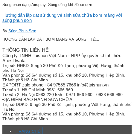
Súng phun dạng Airspray: Súng dùng khí để xé sơn...
Hướng dẫn lắp đặt sử dụng vệ sinh sửa chữa bơm màng với
súng phun sơn
By
Súng Phun Sơn
HƯỚNG DẪN LẮP ĐẶT BƠM MÀNG VÀ SÚNG Tất...
THÔNG TIN LIÊN HỆ
Công ty TNHH Taishun Việt Nam - NPP ủy quyền chính thức
Anest Iwata
Trụ sở:
ĐĐKD: 9 ngõ 30 Phố Kẻ Tạnh, phường Việt Hưng, thành
phố Hà Nội
Văn phòng:
Số 6/4 đường số 15, khu phố 10, Phường Hiệp Bình,
Thành phố Hồ Chí Minh
EXPORT zalo phone +84 97555 7666 info@taishun.vn
Tư vấn 1:
Hồ Chí Minh 0981 666 960
Tư vấn 2:
Hà Nội 0983 220 555 - 0971 666 960 - 0933 666 960
ĐỊA ĐIỂM BẢO HÀNH SỬA CHỮA
Trụ sở
ĐĐKD: 9 ngõ 30 Phố Kẻ Tạnh, phường Việt Hưng, thành phố
Hà Nội
Văn phòng:
Số 6/4 đường số 15, khu phố 10, Phường Hiệp Bình,
Thành phố Hồ Chí Minh
TRANG CHỦ