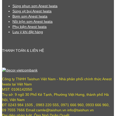
Súng phun sơn Anest Iwata
Súng xịt bụi Anest Iwata
Bơm sơn Anest Iwata
Nồi trộn sơn Anest Iwata
Phụ kiện Anest Iwata
Lưu ý khi đặt hàng
THANH TOÁN & LIÊN HỆ
Công ty TNHH Taishun Việt Nam - Nhà phân phối chính thức Anest
Iwata tại Việt Nam
MST: 0106142050
Trụ sở: 9 ngõ 30 Phố Kẻ Tạnh, Phường Việt Hưng, thành phố Hà
Nội, Việt Nam
ĐT 0243 984 1505 , 0983 220 555, 0971 666 960, 0933 666 960,
09 7555 7666 Email:camle@taishun.vn info@taishun.vn
Đại diện pháp luật: Ông Ngô Doãn Quyết