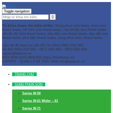
Toggle navigation
Từ khóa được tìm kiếm nhiều:
Súng phun sơn Iwata, bơm sơn
Anest Iwata, nồi trộn sơn Anest Iwata, cây khuấy sơn Anest Iwata,
cốc đo độ nhớt Anest Iwata, dây dẫn sơn Anest Iwata, dây dẫn hơi
Anest Iwata, phụ kiện Anest Iwata, súng phun sơn, Anest Iwata
Liên hệ để được tư vấn
Hồ Chí Minh
0981 666 960
Hà Nội
0983 220 555 - 0971 666 960 - 0933 666 960
camle@taishun.vn
MÁY BÀN
0243 9841505 https://thietbison.vn/
EXPORT - QUẢN LÝ
09 7555 7666
info@taishun.vn
TRANG CHỦ
SÚNG PHUN SƠN
Series W-50
Series W-61 Wider – 61
Series W-71