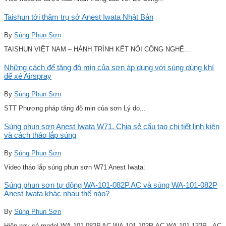
Taishun tới thăm trụ sở Anest Iwata Nhật Bản
By
Súng Phun Sơn
TAISHUN VIỆT NAM – HÀNH TRÌNH KẾT NỐI CÔNG NGHỆ...
Những cách để tăng độ mịn của sơn áp dụng với súng dùng khí
để xé Airspray
By
Súng Phun Sơn
STT Phương pháp tăng độ mịn của sơn Lý do...
Súng phun sơn Anest Iwata W71. Chia sẻ cấu tạo chi tiết linh kiện
và cách tháo lắp súng
By
Súng Phun Sơn
Video tháo lắp súng phun sơn W71 Anest Iwata:
Súng phun sơn tự động WA-101-082P.AC và súng WA-101-082P
Anest Iwata khác nhau thế nào?
By
Súng Phun Sơn
Hiện nay có model WA-101-082P.AC WA-101-102P-AC WA-101-132P . AC