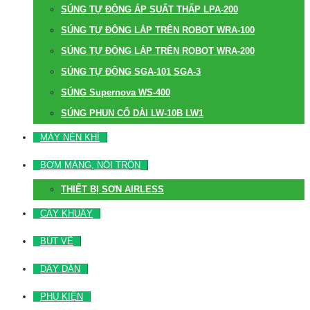
SÚNG TỰ ĐỘNG ÁP SUẤT THẤP LPA-200
SÚNG TỰ ĐỘNG LẮP TRÊN ROBOT WRA-100
SÚNG TỰ ĐỘNG LẮP TRÊN ROBOT WRA-200
SÚNG TỰ ĐỘNG SGA-101 SGA-3
SÚNG Supernova WS-400
SÚNG PHUN CỔ DÀI LW-10B LW1
MÁY NÉN KHÍ
BƠM MÀNG, NỒI TRỘN
THIẾT BỊ SƠN AIRLESS
CÂY KHUẤY
BÚT VẼ
DÂY DẪN
PHỤ KIỆN