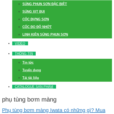
SÚNG PHUN SƠN ĐẶC BIỆT
SÚNG XỊT BỤI
CỐC ĐỰNG SƠN
CỐC ĐO ĐỘ NHỚT
LINH KIỆN SÚNG PHUN SƠN
VIDEO
THÔNG TIN
Tin tức
Tuyển dụng
Tải tài liệu
CATALOGUE SẢN PHẨM
phụ tùng bơm màng
Phụ tùng bơm màng Iwata có những gì? Mua