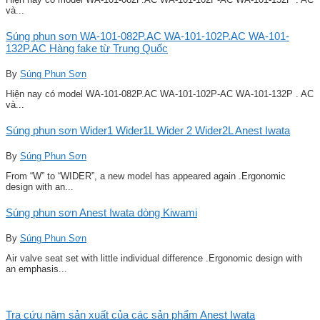
và...
Súng phun sơn WA-101-082P.AC WA-101-102P.AC WA-101-
132P.AC Hàng fake từ Trung Quốc
By
Súng Phun Sơn
Hiện nay có model WA-101-082P.AC WA-101-102P-AC WA-101-132P . AC
và...
Súng phun sơn Wider1 Wider1L Wider 2 Wider2L Anest Iwata
By
Súng Phun Sơn
From “W” to “WIDER”, a new model has appeared again .Ergonomic
design with an...
Súng phun sơn Anest Iwata dòng Kiwami
By
Súng Phun Sơn
Air valve seat set with little individual difference .Ergonomic design with
an emphasis...
Tra cứu năm sản xuất của các sản phẩm Anest Iwata