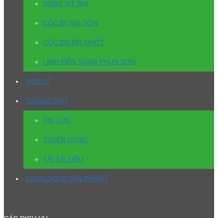
SÚNG XỊT BỤI
CỐC ĐỰNG SƠN
CỐC ĐO ĐỘ NHỚT
LINH KIỆN SÚNG PHUN SƠN
VIDEO
THÔNG TIN
TIN TỨC
TUYỂN DỤNG
TẢI TÀI LIỆU
CATALOGUE SẢN PHẨM