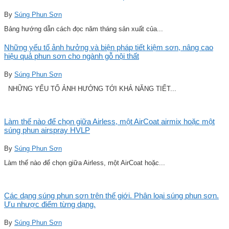
By
Súng Phun Sơn
Bảng hướng dẫn cách đọc năm tháng sản xuất của...
Những yếu tố ảnh hưởng và biện pháp tiết kiệm sơn, nâng cao
hiệu quả phun sơn cho ngành gỗ nội thất
By
Súng Phun Sơn
NHỮNG YẾU TỐ ẢNH HƯỞNG TỚI KHẢ NĂNG TIẾT...
Làm thế nào để chọn giữa Airless, một AirCoat airmix hoặc một
súng phun airspray HVLP
By
Súng Phun Sơn
Làm thế nào để chọn giữa Airless, một AirCoat hoặc...
Các dạng súng phun sơn trên thế giới. Phân loại súng phun sơn.
Ưu nhược điểm từng dạng.
By
Súng Phun Sơn