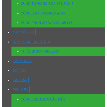
SÚNG TỰ ĐỘNG SGA-101 SGA-3
SÚNG SUPERNOVA WS-400
SÚNG PHUN CỔ DÀI LW-10B LW1
MÁY NÉN KHÍ
BƠM MÀNG, NỒI TRỘN
THIẾT BỊ SƠN AIRLESS
CÂY KHUẤY
BÚT VẼ
DÂY DẪN
PHỤ KIỆN
SÚNG PHUN SƠN ĐẶC BIỆT