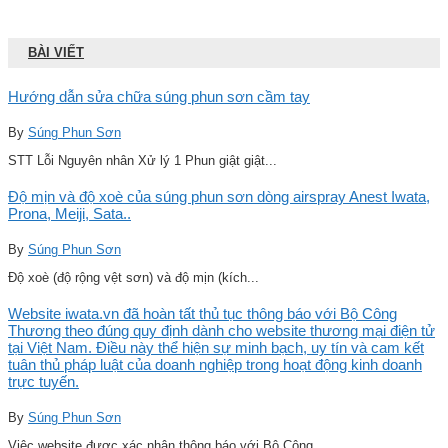
BÀI VIẾT
Hướng dẫn sửa chữa súng phun sơn cầm tay
By
Súng Phun Sơn
STT Lỗi Nguyên nhân Xử lý 1 Phun giật giật...
Độ mịn và độ xoè của súng phun sơn dòng airspray Anest Iwata,
Prona, Meiji, Sata..
By
Súng Phun Sơn
Độ xoè (độ rộng vệt sơn) và độ mịn (kích...
Website iwata.vn đã hoàn tất thủ tục thông báo với Bộ Công
Thương theo đúng quy định dành cho website thương mại điện tử
tại Việt Nam. Điều này thể hiện sự minh bạch, uy tín và cam kết
tuân thủ pháp luật của doanh nghiệp trong hoạt động kinh doanh
trực tuyến.
By
Súng Phun Sơn
Việc website được xác nhận thông báo với Bộ Công...