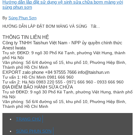
Hướng dẫn lắp đặt sử dụng vệ sinh sửa chữa bơm màng với
súng phun sơn
By
Súng Phun Sơn
HƯỚNG DẪN LẮP ĐẶT BƠM MÀNG VÀ SÚNG Tất...
THÔNG TIN LIÊN HỆ
Công ty TNHH Taishun Việt Nam - NPP ủy quyền chính thức
Anest Iwata
Trụ sở:
ĐĐKD: 9 ngõ 30 Phố Kẻ Tạnh, phường Việt Hưng, thành
phố Hà Nội
Văn phòng:
Số 6/4 đường số 15, khu phố 10, Phường Hiệp Bình,
Thành phố Hồ Chí Minh
EXPORT zalo phone +84 97555 7666 info@taishun.vn
Tư vấn 1:
Hồ Chí Minh 0981 666 960
Tư vấn 2:
Hà Nội 0983 220 555 - 0971 666 960 - 0933 666 960
ĐỊA ĐIỂM BẢO HÀNH SỬA CHỮA
Trụ sở
ĐĐKD: 9 ngõ 30 Phố Kẻ Tạnh, phường Việt Hưng, thành phố
Hà Nội
Văn phòng:
Số 6/4 đường số 15, khu phố 10, Phường Hiệp Bình,
Thành phố Hồ Chí Minh
TRANG CHỦ
SÚNG PHUN SƠN