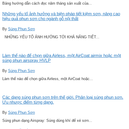
Bảng hướng dẫn cách đọc năm tháng sản xuất của...
Những yếu tố ảnh hưởng và biện pháp tiết kiệm sơn, nâng cao
hiệu quả phun sơn cho ngành gỗ nội thất
By
Súng Phun Sơn
NHỮNG YẾU TỐ ẢNH HƯỞNG TỚI KHẢ NĂNG TIẾT...
Làm thế nào để chọn giữa Airless, một AirCoat airmix hoặc một
súng phun airspray HVLP
By
Súng Phun Sơn
Làm thế nào để chọn giữa Airless, một AirCoat hoặc...
Các dạng súng phun sơn trên thế giới. Phân loại súng phun sơn.
Ưu nhược điểm từng dạng.
By
Súng Phun Sơn
Súng phun dạng Airspray: Súng dùng khí để xé sơn...