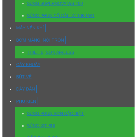
SÚNG SUPERNOVA WS-400
SÚNG PHUN CỔ DÀI LW-10B LW1
MÁY NÉN KHÍ
BƠM MÀNG, NỒI TRỘN
THIẾT BỊ SƠN AIRLESS
CÂY KHUẤY
BÚT VẼ
DÂY DẪN
PHỤ KIỆN
SÚNG PHUN SƠN ĐẶC BIỆT
SÚNG XỊT BỤI