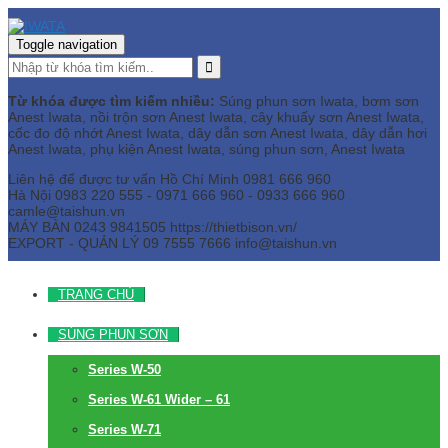
Toggle navigation
Từ khóa được tìm kiếm nhiều:
Súng phun sơn Iwata, bơm sơn
Anest Iwata, nồi trộn sơn Anest Iwata, cây khuấy sơn Anest Iwata,
cốc đo độ nhớt Anest Iwata, dây dẫn sơn Anest Iwata, dây dẫn hơi
Anest Iwata, phụ kiện Anest Iwata, súng phun sơn, Anest Iwata
Liên hệ để được tư vấn
Hồ Chí Minh
0981 666 960
Hà Nội
0983 220 555 - 0971 666 960 - 0933 666 960
camle@taishun.vn
MÁY BÀN
0243 9841505 https://thietbison.vn/
EXPORT - QUẢN LÝ
09 7555 7666
info@taishun.vn
TRANG CHỦ
SÚNG PHUN SƠN
Series W-50
Series W-61 Wider – 61
Series W-71