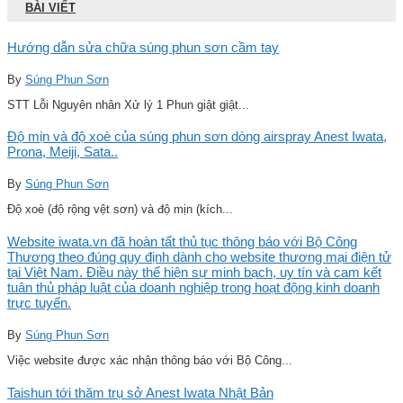
BÀI VIẾT
Hướng dẫn sửa chữa súng phun sơn cầm tay
By
Súng Phun Sơn
STT Lỗi Nguyên nhân Xử lý 1 Phun giật giật...
Độ mịn và độ xoè của súng phun sơn dòng airspray Anest Iwata,
Prona, Meiji, Sata..
By
Súng Phun Sơn
Độ xoè (độ rộng vệt sơn) và độ mịn (kích...
Website iwata.vn đã hoàn tất thủ tục thông báo với Bộ Công
Thương theo đúng quy định dành cho website thương mại điện tử
tại Việt Nam. Điều này thể hiện sự minh bạch, uy tín và cam kết
tuân thủ pháp luật của doanh nghiệp trong hoạt động kinh doanh
trực tuyến.
By
Súng Phun Sơn
Việc website được xác nhận thông báo với Bộ Công...
Taishun tới thăm trụ sở Anest Iwata Nhật Bản