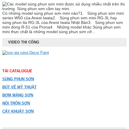
Có những model súng phun sơn mini nào?1. Súng phun sơn mini
series W50 của Anest Iwata2. Súng phun sơn mini RG-3L hay
súng phun tỉa RG-3L của Anest Iwata Nhật Bản3. Súng phun sơn
mini dòng R-51 của Prona4. Những model khác Súng phun sơn
mini thực chất là những model súng phun sơn cỡ...
VIDEO THI CÔNG
TẢI CATALOGUE
SÚNG PHUN SƠN
BÚT VẼ MỸ THUẬT
BƠM MÀNG SƠN
NỒI TRỘN SƠN
CÂY KHUẤY SƠN