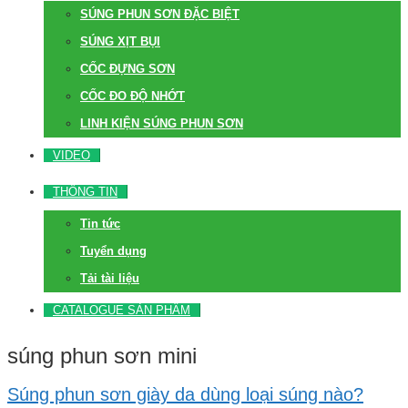
SÚNG PHUN SƠN ĐẶC BIỆT
SÚNG XỊT BỤI
CỐC ĐỰNG SƠN
CỐC ĐO ĐỘ NHỚT
LINH KIỆN SÚNG PHUN SƠN
VIDEO
THÔNG TIN
Tin tức
Tuyển dụng
Tải tài liệu
CATALOGUE SẢN PHẨM
súng phun sơn mini
Súng phun sơn giày da dùng loại súng nào?