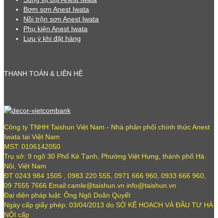
Bơm sơn Anest Iwata
Nồi trộn sơn Anest Iwata
Phụ kiện Anest Iwata
Lưu ý khi đặt hàng
THANH TOÁN & LIÊN HỆ
Công ty TNHH Taishun Việt Nam - Nhà phân phối chính thức Anest
Iwata tại Việt Nam
MST: 0106142050
Trụ sở: 9 ngõ 30 Phố Kẻ Tạnh, Phường Việt Hưng, thành phố Hà
Nội, Việt Nam
ĐT 0243 984 1505 , 0983 220 555, 0971 666 960, 0933 666 960,
09 7555 7666 Email:camle@taishun.vn info@taishun.vn
Đại diện pháp luật: Ông Ngô Doãn Quyết
Ngày cấp giấy phép: 03/04/2013 do SỞ KẾ HOẠCH VÀ ĐẦU TƯ HÀ
NỘI cấp