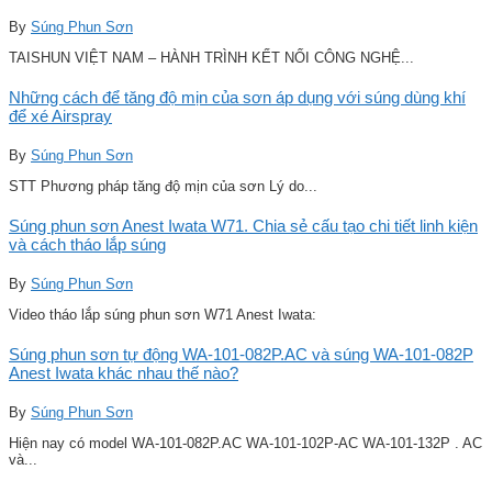
By
Súng Phun Sơn
TAISHUN VIỆT NAM – HÀNH TRÌNH KẾT NỐI CÔNG NGHỆ...
Những cách để tăng độ mịn của sơn áp dụng với súng dùng khí
để xé Airspray
By
Súng Phun Sơn
STT Phương pháp tăng độ mịn của sơn Lý do...
Súng phun sơn Anest Iwata W71. Chia sẻ cấu tạo chi tiết linh kiện
và cách tháo lắp súng
By
Súng Phun Sơn
Video tháo lắp súng phun sơn W71 Anest Iwata:
Súng phun sơn tự động WA-101-082P.AC và súng WA-101-082P
Anest Iwata khác nhau thế nào?
By
Súng Phun Sơn
Hiện nay có model WA-101-082P.AC WA-101-102P-AC WA-101-132P . AC
và...