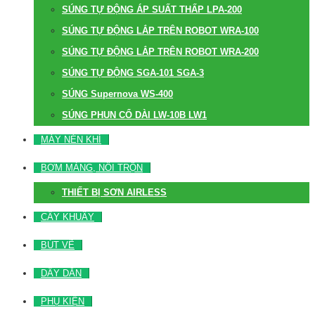
SÚNG TỰ ĐỘNG ÁP SUẤT THẤP LPA-200
SÚNG TỰ ĐỘNG LẮP TRÊN ROBOT WRA-100
SÚNG TỰ ĐỘNG LẮP TRÊN ROBOT WRA-200
SÚNG TỰ ĐỘNG SGA-101 SGA-3
SÚNG Supernova WS-400
SÚNG PHUN CỔ DÀI LW-10B LW1
MÁY NÉN KHÍ
BƠM MÀNG, NỒI TRỘN
THIẾT BỊ SƠN AIRLESS
CÂY KHUẤY
BÚT VẼ
DÂY DẪN
PHỤ KIỆN