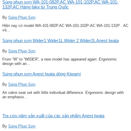
Súng phun sơn WA-101-082P.AC WA-101-102P.AC WA-101-
132P.AC Hàng fake từ Trung Quốc
By
Súng Phun Sơn
Hiện nay có model WA-101-082P.AC WA-101-102P-AC WA-101-132P . AC
và...
Súng phun sơn Wider1 Wider1L Wider 2 Wider2L Anest Iwata
By
Súng Phun Sơn
From “W” to “WIDER”, a new model has appeared again .Ergonomic
design with an...
Súng phun sơn Anest Iwata dòng Kiwami
By
Súng Phun Sơn
Air valve seat set with little individual difference .Ergonomic design with
an emphasis...
Tra cứu năm sản xuất của các sản phẩm Anest Iwata
By
Súng Phun Sơn