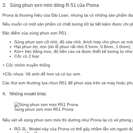
3. Súng phun sơn mini dòng R-51 của Prona
Prona là thương hiệu của Đài Loan, nhưng lại có những sản phẩm đư
Nếu muốn có một sản phẩm có chất lượng tốt lại tiết kiệm được chi 
Đặc điểm của súng phun sơn R51:
Súng phun sơn cỡ nhỏ, độ xòe nhỏ, thích hợp cho phun xe má
Hạt phun tơi, mịn (do lỗ phun rất nhỏ 0.5mm, 0.8mm, 1.0mm).
Kim+ béc bằng inox, độ bền cao và được thiết kế tương tự nh
Cốc có 2 loại:
+ Cốc nhôm truyền thống
+Cốc nhựa: Vệ sinh dễ hơn và có lọc sơn.
Các thợ sơn thường lựa chọn R51 để phun sửa trên xe máy hoặc phu
4. Những model khác
Súng phun sơn mini R51 Prona
Nếu xét về súng phun sơn mini thì dường như Prona lại có vẻ phong
RG-3L: Model này của Prona có thể gây nhầm lẫn với người dù