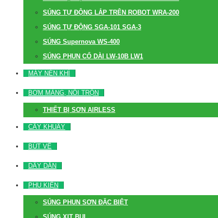
SÚNG TỰ ĐỘNG LẮP TRÊN ROBOT WRA-200
SÚNG TỰ ĐỘNG SGA-101 SGA-3
SÚNG Supernova WS-400
SÚNG PHUN CỔ DÀI LW-10B LW1
MÁY NÉN KHÍ
BƠM MÀNG, NỒI TRỘN
THIẾT BỊ SƠN AIRLESS
CÂY KHUẤY
BÚT VẼ
DÂY DẪN
PHỤ KIỆN
SÚNG PHUN SƠN ĐẶC BIỆT
SÚNG XỊT BỤI