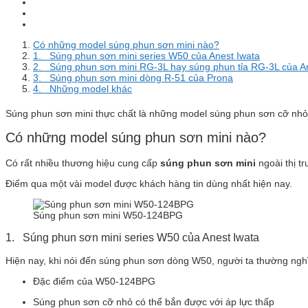
Có những model súng phun sơn mini nào?
1. Súng phun sơn mini series W50 của Anest Iwata
2. Súng phun sơn mini RG-3L hay súng phun tỉa RG-3L của A
3. Súng phun sơn mini dòng R-51 của Prona
4. Những model khác
Súng phun sơn mini thực chất là những model súng phun sơn cỡ nhỏ 
Có những model súng phun sơn mini nào?
Có rất nhiều thương hiệu cung cấp
súng phun sơn mini
ngoài thị t
Điểm qua một vài model được khách hàng tin dùng nhất hiện nay.
Súng phun sơn mini W50-124BPG
1. Súng phun sơn mini series W50 của Anest Iwata
Hiện nay, khi nói đến súng phun sơn dòng W50, người ta thường ngh
Đặc điểm của W50-124BPG
Súng phun sơn cỡ nhỏ có thể bắn được với áp lực thấp