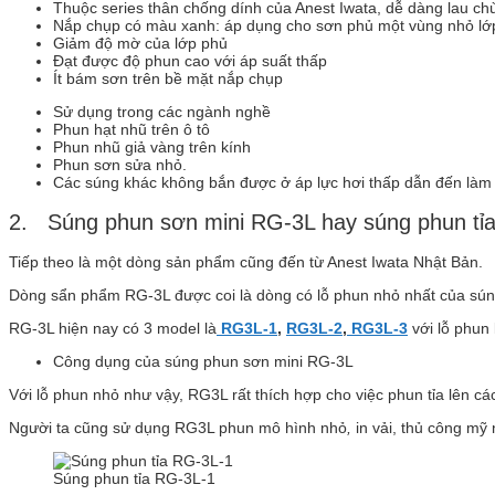
Thuộc series thân chống dính của Anest Iwata, dễ dàng lau chù
Nắp chụp có màu xanh: áp dụng cho sơn phủ một vùng nhỏ lớ
Giảm độ mờ của lớp phủ
Đạt được độ phun cao với áp suất thấp
Ít bám sơn trên bề mặt nắp chụp
Sử dụng trong các ngành nghề
Phun hạt nhũ trên ô tô
Phun nhũ giả vàng trên kính
Phun sơn sửa nhỏ.
Các súng khác không bắn được ở áp lực hơi thấp dẫn đến làm 
2. Súng phun sơn mini RG-3L hay súng phun tỉa
Tiếp theo là một dòng sản phẩm cũng đến từ Anest Iwata Nhật Bản.
Dòng sẩn phẩm RG-3L được coi là dòng có lỗ phun nhỏ nhất của sún
RG-3L hiện nay có 3 model là
RG3L-1
,
RG3L-2
,
RG3L-3
với lỗ phun
Công dụng của súng phun sơn mini RG-3L
Với lỗ phun nhỏ như vậy, RG3L rất thích hợp cho việc phun tỉa lên các
Người ta cũng sử dụng RG3L phun mô hình nhỏ
,
in vải, thủ công mỹ
Súng phun tỉa RG-3L-1