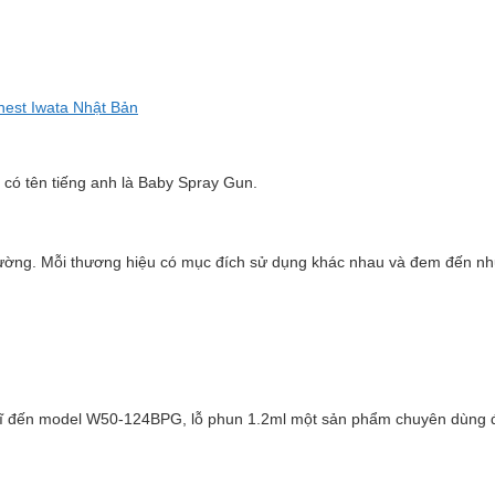
nest Iwata Nhật Bản
có tên tiếng anh là Baby Spray Gun.
rường. Mỗi thương hiệu có mục đích sử dụng khác nhau và đem đến nhữ
ĩ đến model W50-124BPG, lỗ phun 1.2ml một sản phẩm chuyên dùng để 