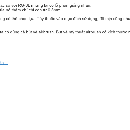
hác so với RG-3L nhưng lại có lỗ phun giống nhau.
ủa nó thậm chí chỉ còn từ 0.3mm.
ng có thể chọn lựa. Tùy thuộc vào mục đích sử dụng, độ mịn cũng n
 ta có dùng cả bút vẽ airbrush. Bút vẽ mỹ thuật airbrush có kích thư
vào…