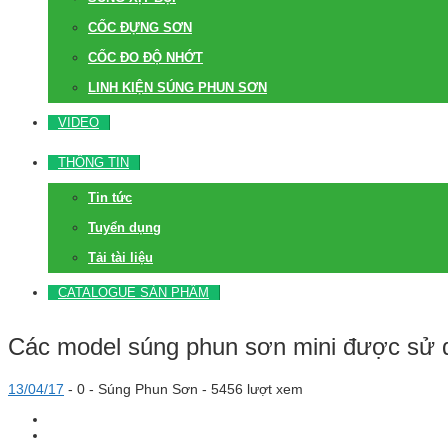
CỐC ĐỰNG SƠN
CỐC ĐO ĐỘ NHỚT
LINH KIỆN SÚNG PHUN SƠN
VIDEO
THÔNG TIN
Tin tức
Tuyển dụng
Tải tài liệu
CATALOGUE SẢN PHẨM
Các model súng phun sơn mini được sử dụ
13/04/17
-
0 -
Súng Phun Sơn
- 5456 lượt xem