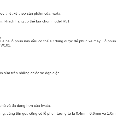
ợc thiết kế theo sản phẩm của Iwata.
phí, khách hàng có thể lựa chọn model R51
y.
 Cả ba lỗ phun này đều có thể sử dụng được để phun xe máy. Lỗ phun
ư W101.
n sửa trên những chiếc xe đạp điện.
 phú và đa dạng hơn của Iwata.
ng, cũng tên gọi, cũng có lỗ phun tương tự là 0.4mm, 0.6mm và 1.0mm.