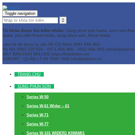
Toggle navigation
Từ khóa được tìm kiếm nhiều:
Súng phun sơn Iwata, bơm sơn Anest 
Iwata, phụ kiện Anest Iwata, súng phun sơn, Anest Iwata
Liên hệ để được tư vấn
Hồ Chí Minh
0981 666 960
Hà Nội
0983 220 555 - 0971 666 960 - 0933 666 960
camle@taishun
MÁY BÀN
0243 9841505 https://thietbison.vn/
EXPORT - QUẢN LÝ
09 7555 7666
info@taishun.vn
TRANG CHỦ
SÚNG PHUN SƠN
Series W-50
Series W-61 Wider – 61
Series W-71
Series W-77
Series W-101 WIDER1 KIWAMI1