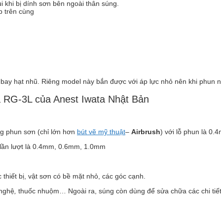
i khi bị dính sơn bên ngoài thân súng.
p trên cùng
bay hạt nhũ. Riêng model này bắn được với áp lực nhỏ nên khi phun n
 RG-3L của Anest Iwata Nhật Bản
g phun sơn (chỉ lớn hơn
bút vẽ mỹ thuật
–
Airbrush
) với lỗ phun là 0.
 lần lượt là 0.4mm, 0.6mm, 1.0mm
 thiết bị, vật sơn có bề mặt nhỏ, các góc cạnh.
 nghệ
,
thuốc nhuộm… Ngoài ra, súng còn dùng để sửa chữa các chi tiết 