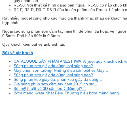
gây nhầm lẫn.
RL-50: Với thiết kế hình dáng bên ngoài, RL-50 có nắp chụp k
R2-F, R2-R, R3-F, R3-R đều là sản phẩm của Prona. Lỗ phun c
Rất nhiều model cũng như các mức giá thành khác nhau để khách hà
hợp nhất.
Ngoài các súng phun sơn cầm tay mini thì để phun tỉa hoặc vẽ người
0.5mm. Phổ biến 90% là 0.3mm
Quý khách xem bút vẽ airbrush tại:
Bút vẽ air brush
CATALOGUE SẢN PHẨM ANEST IWATA (mời quý khách click 
Súng phun sơn giày da dùng loại súng nào?
Máy phun sơn tường- Những điều cần biết về Máy…
Súng phun sơn giày da dùng loại súng nào?
Súng phun keo giày da, phun keo giày da dùng…
Giá súng phun sơn cầm tay năm 2019 có sự…
Bút mỹ thuật vẽ 3D cần lưu ý điểm gì?…
Bơm màng Iwata Nhật Bản- Thương hiệu bơm màng hàng…