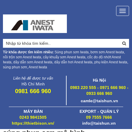
Togg
navig
Từ khóa được tìm kiếm nhiều:
Súng phun sơn Iwata, bơm sơn Anest Iwata,
nồi trộn sơn Anest Iwata, cây khuấy sơn Anest Iwata, cốc đo độ nhớt Anest
Iwata, dây dẫn sơn Anest Iwata, dây dẫn hơi Anest Iwata, phụ kiện Anest Iwata,
súng phun sơn, Anest Iwata
Liên hệ để được tư vấn
Hà Nội
Hồ Chí Minh
0983 220 555 - 0971 666 960 -
0981 666 960
0933 666 960
camle@taishun.vn
MÁY BÀN
EXPORT - QUẢN LÝ
0243 9841505
09 7555 7666
https://thietbison.vn/
info@taishun.vn