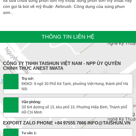
và sửa chữa súng phun sơn mỹ thuật Súng phun sơn mỹ thuật hay
còn gọi là bút vẽ mỹ thuật- Airbrush. Công dụng của súng phun
sơn...
THÔNG TIN LIÊN HỆ
CÔNG TY TNHH TAISHUN VIỆT NAM - NPP ỦY QUYỀN
CHÍNH THỨC ANEST IWATA
Trụ sở:
ĐĐKD: 9 ngõ 30 Phố Kẻ Tạnh, phường Việt Hưng, thành phố Hà
Nội
Văn phòng:
Số 6/4 đường số 15, khu phố 10, Phường Hiệp Bình, Thành phố
Hồ Chí Minh
EXPORT ZALO PHONE +84 97555 7666 INFO@TAISHUN.VN
Tư vấn 1: