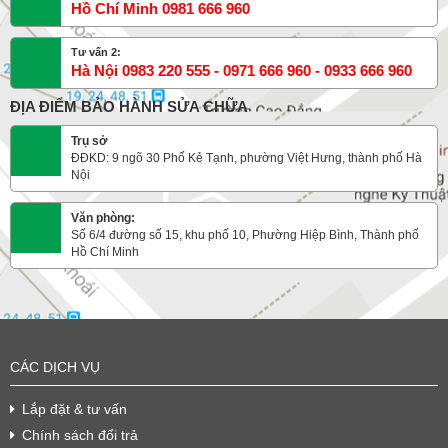
Hồ Chí Minh 0981 666 960
Tư vấn 2:
Hà Nội 0983 220 555 - 0971 666 960 - 0933 666 960
ĐỊA ĐIỂM BẢO HÀNH SỬA CHỮA
Trụ sở
ĐĐKD: 9 ngõ 30 Phố Kẻ Tạnh, phường Việt Hưng, thành phố Hà
Nội
Văn phòng:
Số 6/4 đường số 15, khu phố 10, Phường Hiệp Bình, Thành phố
Hồ Chí Minh
CÁC DỊCH VỤ
Lắp đặt & tư vấn
Chính sách đổi trả