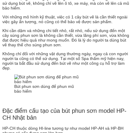
sử dụng bút vẽ, không chỉ vẽ lên ô tô, xe máy, mà còn vẽ lên cả mũ
bảo hiểm.
Với những mô hình kỹ thuật, việc có 1 cây bút vẽ là cần thiết ngoài
việc gây ấn tượng, nó cũng có thể bảo vệ được sản phẩm.
Khi cần dặm vá những chi tiết nhỏ, rất nhỏ, nếu sử dụng đến một
cây súng phun sơn là không cần thiết, vừa lãng phí sơn, vừa không
đạt được hiệu quả như mong muốn. Đó là lý do người ta dùng bút
vẽ thay thế cho súng phun sơn.
Không chỉ đối với những vật dụng thường ngày, ngay cả con người
người ta cũng có thể sử dụng. Tại một số Spa thẩm mỹ hiện nay,
người ta bắt đầu sử dụng đến bút vẽ như một công cụ hỗ trợ làm
đẹp.
Bút phun sơn dùng để phun mũ
bảo hiểm
Đặc điểm cấu tạo của bút phun sơn model HP-
CH Nhật bản
HP-CH thuộc dòng HI-line tương tự như model HP-AH và HP-BH