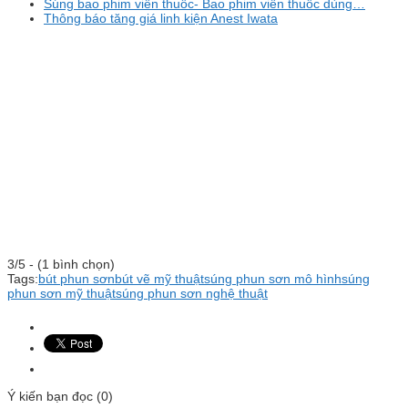
Súng bao phim viên thuốc- Bao phim viên thuốc dùng…
Thông báo tăng giá linh kiện Anest Iwata
3/5 - (1 bình chọn)
Tags:
bút phun sơn
bút vẽ mỹ thuật
súng phun sơn mô hình
súng
phun sơn mỹ thuật
súng phun sơn nghệ thuật
Ý kiến bạn đọc (0)