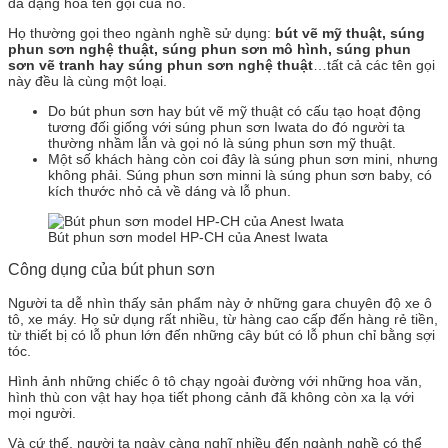
đa dạng hóa tên gọi của nó.
Họ thường gọi theo ngành nghề sử dụng:
bút vẽ mỹ thuật, súng
phun sơn nghệ thuật, súng phun sơn mô hình, súng phun
sơn vẽ tranh hay súng phun sơn nghệ thuật
…tất cả các tên gọi
này đều là cùng một loại.
Do bút phun sơn hay bút vẽ mỹ thuật có cấu tạo hoạt động
tương đối giống với súng phun sơn Iwata do đó người ta
thường nhầm lẫn và gọi nó là súng phun sơn mỹ thuật.
Một số khách hàng còn coi đây là súng phun sơn mini, nhưng
không phải. Súng phun sơn minni là súng phun sơn baby, có
kích thước nhỏ cả về dáng và lỗ phun.
Bút phun sơn model HP-CH của Anest Iwata
Công dụng của bút phun sơn
Người ta dễ nhìn thấy sản phẩm này ở những gara chuyên độ xe ô
tô, xe máy. Họ sử dụng rất nhiều, từ hàng cao cấp đến hàng rẻ tiền,
từ thiết bị có lỗ phun lớn đến những cây bút có lỗ phun chỉ bằng sợi
tóc.
Hình ảnh những chiếc ô tô chạy ngoài đường với những hoa văn,
hình thù con vật hay họa tiết phong cảnh đã không còn xa lạ với
mọi người.
Và cứ thế, người ta ngày càng nghĩ nhiều đến ngành nghề có thể