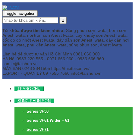
Toggle navigation
Từ khóa được tìm kiếm nhiều:
Súng phun sơn Iwata, bơm sơn
Anest Iwata, nồi trộn sơn Anest Iwata, cây khuấy sơn Anest Iwata,
cốc đo độ nhớt Anest Iwata, dây dẫn sơn Anest Iwata, dây dẫn hơi
Anest Iwata, phụ kiện Anest Iwata, súng phun sơn, Anest Iwata
Liên hệ để được tư vấn
Hồ Chí Minh
0981 666 960
Hà Nội
0983 220 555 - 0971 666 960 - 0933 666 960
camle@taishun.vn
MÁY BÀN
0243 9841505 https://thietbison.vn/
EXPORT - QUẢN LÝ
09 7555 7666
info@taishun.vn
TRANG CHỦ
SÚNG PHUN SƠN
Series W-50
Series W-61 Wider – 61
Series W-71