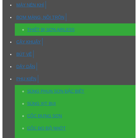
MÁY NÉN KHÍ
BƠM MÀNG, NỒI TRỘN
THIẾT BỊ SƠN AIRLESS
CÂY KHUẤY
BÚT VẼ
DÂY DẪN
PHỤ KIỆN
SÚNG PHUN SƠN ĐẶC BIỆT
SÚNG XỊT BỤI
CỐC ĐỰNG SƠN
CỐC ĐO ĐỘ NHỚT