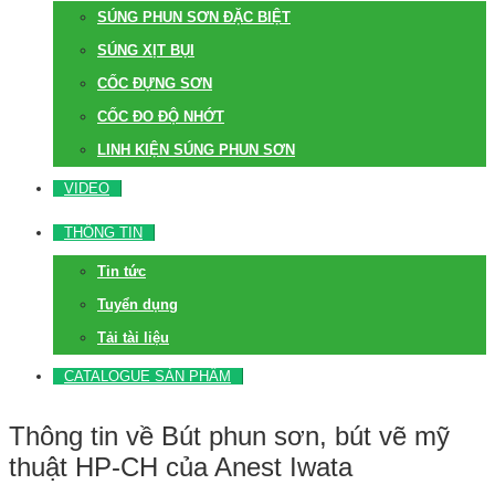
SÚNG PHUN SƠN ĐẶC BIỆT
SÚNG XỊT BỤI
CỐC ĐỰNG SƠN
CỐC ĐO ĐỘ NHỚT
LINH KIỆN SÚNG PHUN SƠN
VIDEO
THÔNG TIN
Tin tức
Tuyển dụng
Tải tài liệu
CATALOGUE SẢN PHẨM
Thông tin về Bút phun sơn, bút vẽ mỹ
thuật HP-CH của Anest Iwata