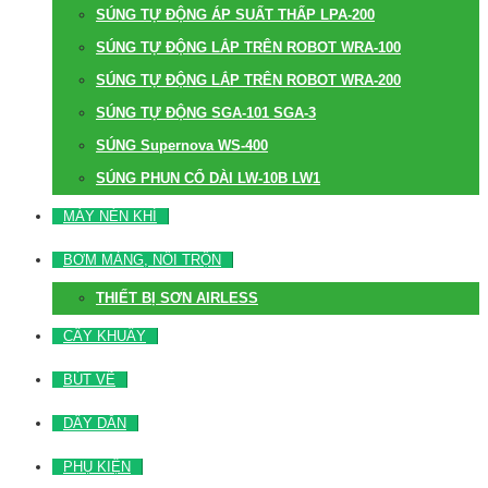
SÚNG TỰ ĐỘNG ÁP SUẤT THẤP LPA-200
SÚNG TỰ ĐỘNG LẮP TRÊN ROBOT WRA-100
SÚNG TỰ ĐỘNG LẮP TRÊN ROBOT WRA-200
SÚNG TỰ ĐỘNG SGA-101 SGA-3
SÚNG Supernova WS-400
SÚNG PHUN CỔ DÀI LW-10B LW1
MÁY NÉN KHÍ
BƠM MÀNG, NỒI TRỘN
THIẾT BỊ SƠN AIRLESS
CÂY KHUẤY
BÚT VẼ
DÂY DẪN
PHỤ KIỆN