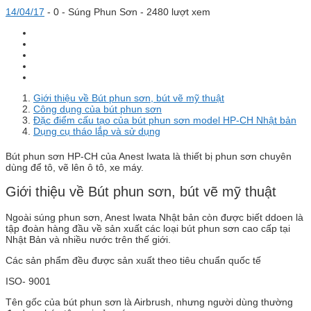
14/04/17
-
0 -
Súng Phun Sơn
- 2480 lượt xem
Giới thiệu về Bút phun sơn, bút vẽ mỹ thuật
Công dụng của bút phun sơn
Đặc điểm cấu tạo của bút phun sơn model HP-CH Nhật bản
Dụng cụ tháo lắp và sử dụng
Bút phun sơn HP-CH của Anest Iwata là thiết bị phun sơn chuyên
dùng để tô, vẽ lên ô tô, xe máy.
Giới thiệu về Bút phun sơn, bút vẽ mỹ thuật
Ngoài súng phun sơn, Anest Iwata Nhật bản còn được biết ddoen là
tập đoàn hàng đầu về sản xuất các loại bút phun sơn cao cấp tại
Nhật Bản và nhiều nước trên thế giới.
Các sản phẩm đều được sản xuất theo tiêu chuẩn quốc tế
ISO- 9001
Tên gốc của bút phun sơn là Airbrush, nhưng người dùng thường