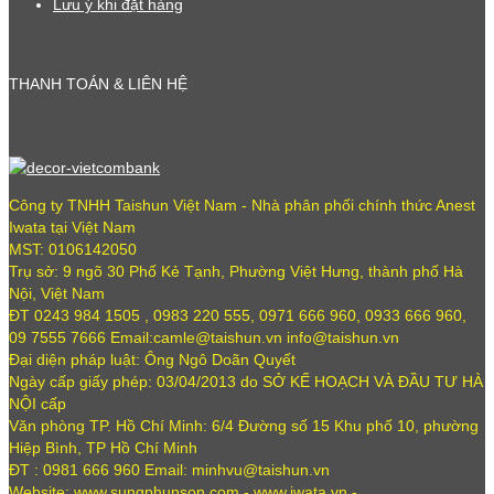
Lưu ý khi đặt hàng
THANH TOÁN & LIÊN HỆ
Công ty TNHH Taishun Việt Nam - Nhà phân phối chính thức Anest
Iwata tại Việt Nam
MST: 0106142050
Trụ sở: 9 ngõ 30 Phố Kẻ Tạnh, Phường Việt Hưng, thành phố Hà
Nội, Việt Nam
ĐT 0243 984 1505 , 0983 220 555, 0971 666 960, 0933 666 960,
09 7555 7666 Email:camle@taishun.vn info@taishun.vn
Đại diện pháp luật: Ông Ngô Doãn Quyết
Ngày cấp giấy phép: 03/04/2013 do SỞ KẾ HOẠCH VÀ ĐẦU TƯ HÀ
NỘI cấp
Văn phòng TP. Hồ Chí Minh: 6/4 Đường số 15 Khu phố 10, phường
Hiệp Bình, TP Hồ Chí Minh
ĐT : 0981 666 960 Email: minhvu@taishun.vn
Website: www.sungphunson.com - www.iwata.vn -