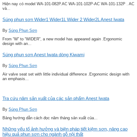
Hiện nay có model WA-101-082P.AC WA-101-102P-AC WA-101-132P . AC
và...
Súng phun sơn Wider1 Wider1L Wider 2 Wider2L Anest Iwata
By
Súng Phun Sơn
From “W” to “WIDER”, a new model has appeared again .Ergonomic
design with an...
Súng phun sơn Anest Iwata dòng Kiwami
By
Súng Phun Sơn
Air valve seat set with little individual difference .Ergonomic design with
an emphasis...
Tra cứu năm sản xuất của các sản phẩm Anest Iwata
By
Súng Phun Sơn
Bảng hướng dẫn cách đọc năm tháng sản xuất của...
Những yếu tố ảnh hưởng và biện pháp tiết kiệm sơn, nâng cao
hiệu quả phun sơn cho ngành gỗ nội thất