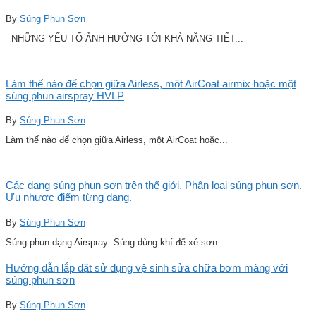
By
Súng Phun Sơn
NHỮNG YẾU TỐ ẢNH HƯỞNG TỚI KHẢ NĂNG TIẾT...
Làm thế nào để chọn giữa Airless, một AirCoat airmix hoặc một
súng phun airspray HVLP
By
Súng Phun Sơn
Làm thế nào để chọn giữa Airless, một AirCoat hoặc...
Các dạng súng phun sơn trên thế giới. Phân loại súng phun sơn.
Ưu nhược điểm từng dạng.
By
Súng Phun Sơn
Súng phun dạng Airspray: Súng dùng khí để xé sơn...
Hướng dẫn lắp đặt sử dụng vệ sinh sửa chữa bơm màng với
súng phun sơn
By
Súng Phun Sơn