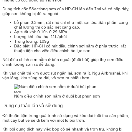
nhưng có cốc đựng sơn lớn hơn.
Dung tích cốc 5&actiong sơn của HP-CH lên đến 7ml và có nắp đậy,
giúp sơn không bị đổ ra ngoài.
Lỗ phun 0.3mm, rất nhỏ chỉ như một sợi tóc. Sản phẩm càng
chất lượng thì độ sắc nét càng cao.
Áp suất khí: 0.10~ 0.29 MPa
Lượng khí tiêu thụ: 11L/phút
Trọng lượng: 109g
Đặc biệt, HP-CH có nút điều chỉnh sơi nằm ở phía trước, rất
thuận tiện cho việc điều chỉnh áo lực sơn.
Nút điều chỉnh sơn nằm ở bên ngoài (đuôi bút) giúp thợ sơn điều
chỉnh lượng sơn ra dễ dàng.
Khi vặn chặt thì kim được rút ngắn lại, sơn ra ít. Ngư Airbrushại, khi
vặn lỏng, kim súng ra dài, và sơn ra nhiều hơn.
Núm điều chỉnh sơn nằm ở đuôi bút phun sơn
Dụng cụ tháo lắp và sử dụng
Để thuận tiện trong quá trình sử dụng và kéo dài tuổi thọ sản phẩm,
một cây bút vẽ sẽ đi kèm với một lọ bôi trơn.
Khi bôi dung dịch này việc bóp cò sẽ nhanh và trơn tru, không bị