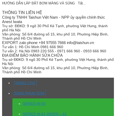
HƯỚNG DẪN LẮP ĐẶT BƠM MÀNG VÀ SÚNG Tất...
THÔNG TIN LIÊN HỆ
Công ty TNHH Taishun Việt Nam - NPP ủy quyền chính thức
Anest Iwata
Trụ sở:
ĐĐKD: 9 ngõ 30 Phố Kẻ Tạnh, phường Việt Hưng, thành
phố Hà Nội
Văn phòng:
Số 6/4 đường số 15, khu phố 10, Phường Hiệp Bình,
Thành phố Hồ Chí Minh
EXPORT zalo phone +84 97555 7666 info@taishun.vn
Tư vấn 1:
Hồ Chí Minh 0981 666 960
Tư vấn 2:
Hà Nội 0983 220 555 - 0971 666 960 - 0933 666 960
ĐỊA ĐIỂM BẢO HÀNH SỬA CHỮA
Trụ sở
ĐĐKD: 9 ngõ 30 Phố Kẻ Tạnh, phường Việt Hưng, thành phố
Hà Nội
Văn phòng:
Số 6/4 đường số 15, khu phố 10, Phường Hiệp Bình,
Thành phố Hồ Chí Minh
TRANG CHỦ
SÚNG PHUN SƠN
SERIES W-50
SERIES W-61 WIDER – 61