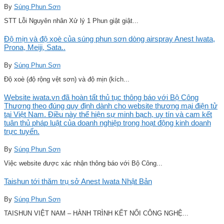
By
Súng Phun Sơn
STT Lỗi Nguyên nhân Xử lý 1 Phun giật giật...
Độ mịn và độ xoè của súng phun sơn dòng airspray Anest Iwata,
Prona, Meiji, Sata..
By
Súng Phun Sơn
Độ xoè (độ rộng vệt sơn) và độ mịn (kích...
Website iwata.vn đã hoàn tất thủ tục thông báo với Bộ Công
Thương theo đúng quy định dành cho website thương mại điện tử
tại Việt Nam. Điều này thể hiện sự minh bạch, uy tín và cam kết
tuân thủ pháp luật của doanh nghiệp trong hoạt động kinh doanh
trực tuyến.
By
Súng Phun Sơn
Việc website được xác nhận thông báo với Bộ Công...
Taishun tới thăm trụ sở Anest Iwata Nhật Bản
By
Súng Phun Sơn
TAISHUN VIỆT NAM – HÀNH TRÌNH KẾT NỐI CÔNG NGHỆ...