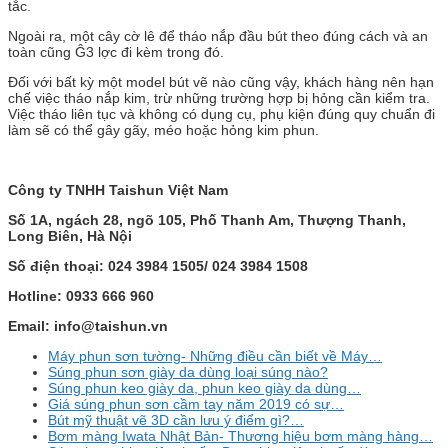
tắc.
Ngoài ra, một cây cờ lê để tháo nắp đầu bút theo đúng cách và an
toàn cũng Ĝ3 lợc đi kèm trong đó.
Đối với bất kỳ một model bút vẽ nào cũng vậy, khách hàng nên hạn
chế việc tháo nắp kim, trừ những trường hợp bị hỏng cần kiểm tra.
Việc tháo liên tục và không có dụng cụ, phụ kiện đúng quy chuẩn đi
làm sẽ có thể gây gãy, méo hoặc hỏng kim phun.
Công ty TNHH Taishun Việt Nam
Số 1A, ngách 28, ngõ 105, Phố Thanh Am, Thượng Thanh,
Long Biên, Hà Nội
Số điện thoại: 024 3984 1505/ 024 3984 1508
Hotline: 0933 666 960
Email: info@taishun.vn
Máy phun sơn tường- Những điều cần biết về Máy…
Súng phun sơn giày da dùng loại súng nào?
Súng phun keo giày da, phun keo giày da dùng…
Giá súng phun sơn cầm tay năm 2019 có sự…
Bút mỹ thuật vẽ 3D cần lưu ý điểm gì?…
Bơm màng Iwata Nhật Bản- Thương hiệu bơm màng hàng…