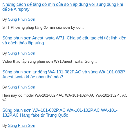
Những cách để tăng độ mịn của sơn áp dụng với súng dùng khí
để xé Airspray
By
Súng Phun Sơn
STT Phương pháp tăng độ mịn của sơn Lý do...
Súng phun sơn Anest Iwata W71. Chia sẻ cấu tạo chi tiết linh kiện
và cách tháo lắp súng
By
Súng Phun Sơn
Video tháo lắp súng phun sơn W71 Anest Iwata: Súng...
Súng phun sơn tự động WA-101-082P.AC và súng WA-101-082P
Anest Iwata khác nhau thế nào?
By
Súng Phun Sơn
Hiện nay có model WA-101-082P.AC WA-101-102P-AC WA-101-132P . AC
và...
Súng phun sơn WA-101-082P.AC WA-101-102P.AC WA-101-
132P.AC Hàng fake từ Trung Quốc
By
Súng Phun Sơn