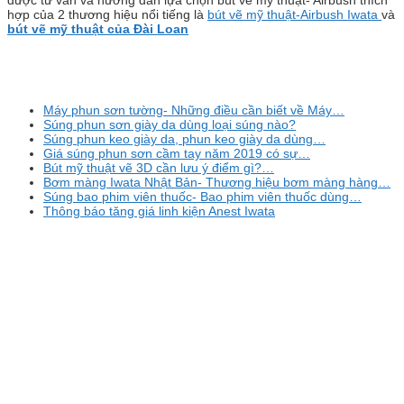
được tư vấn và hướng dẫn lựa chọn bút vẽ mỹ thuật- Airbush thích
hợp của 2 thương hiệu nổi tiếng là
bút vẽ mỹ thuật-Airbush Iwata
và
bút vẽ mỹ thuật của Đài Loan
Máy phun sơn tường- Những điều cần biết về Máy…
Súng phun sơn giày da dùng loại súng nào?
Súng phun keo giày da, phun keo giày da dùng…
Giá súng phun sơn cầm tay năm 2019 có sự…
Bút mỹ thuật vẽ 3D cần lưu ý điểm gì?…
Bơm màng Iwata Nhật Bản- Thương hiệu bơm màng hàng…
Súng bao phim viên thuốc- Bao phim viên thuốc dùng…
Thông báo tăng giá linh kiện Anest Iwata