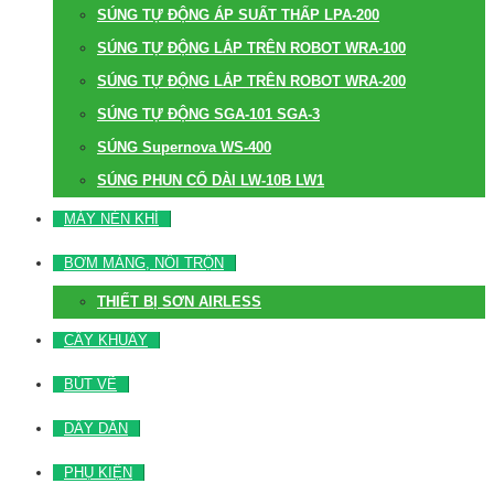
SÚNG TỰ ĐỘNG ÁP SUẤT THẤP LPA-200
SÚNG TỰ ĐỘNG LẮP TRÊN ROBOT WRA-100
SÚNG TỰ ĐỘNG LẮP TRÊN ROBOT WRA-200
SÚNG TỰ ĐỘNG SGA-101 SGA-3
SÚNG Supernova WS-400
SÚNG PHUN CỔ DÀI LW-10B LW1
MÁY NÉN KHÍ
BƠM MÀNG, NỒI TRỘN
THIẾT BỊ SƠN AIRLESS
CÂY KHUẤY
BÚT VẼ
DÂY DẪN
PHỤ KIỆN