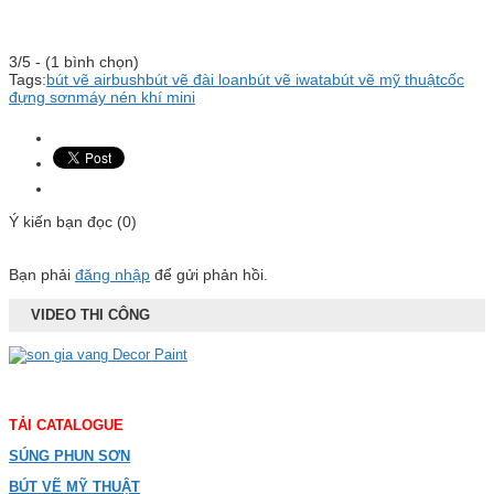
3/5 - (1 bình chọn)
Tags:
bút vẽ airbush
bút vẽ đài loan
bút vẽ iwata
bút vẽ mỹ thuật
cốc
đựng sơn
máy nén khí mini
Ý kiến bạn đọc (0)
Bạn phải
đăng nhập
để gửi phản hồi.
VIDEO THI CÔNG
TẢI CATALOGUE
SÚNG PHUN SƠN
BÚT VẼ MỸ THUẬT