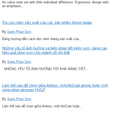
Air valve seat set with little individual difference .Ergonomic design with
an emphasis...
Tra cứu năm sản xuất của các sản phẩm Anest Iwata
By
Súng Phun Sơn
Bảng hướng dẫn cách đọc năm tháng sản xuất của...
Những yếu tố ảnh hưởng và biện pháp tiết kiệm sơn, nâng cao
hiệu quả phun sơn cho ngành gỗ nội thất
By
Súng Phun Sơn
NHỮNG YẾU TỐ ẢNH HƯỞNG TỚI KHẢ NĂNG TIẾT...
Làm thế nào để chọn giữa Airless, một AirCoat airmix hoặc một
súng phun airspray HVLP
By
Súng Phun Sơn
Làm thế nào để chọn giữa Airless, một AirCoat hoặc...