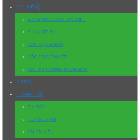
PHỤ KIỆN
SÚNG PHUN SƠN ĐẶC BIỆT
SÚNG XỊT BỤI
CỐC ĐỰNG SƠN
CỐC ĐO ĐỘ NHỚT
LINH KIỆN SÚNG PHUN SƠN
VIDEO
THÔNG TIN
TIN TỨC
TUYỂN DỤNG
TẢI TÀI LIỆU