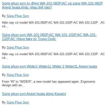
Súng phun sơn tự động WA-101-082P.AC và súng WA-101-082P
Anest Iwata khác nhau thế nào?
By
Súng Phun Sơn
Hiện nay có model WA-101-082P.AC WA-101-102P-AC WA-101-132P . AC
và...
Súng phun sơn WA-101-082P.AC WA-101-102P.AC WA-101-
132P.AC Hàng fake từ Trung Quốc
By
Súng Phun Sơn
Hiện nay có model WA-101-082P.AC WA-101-102P-AC WA-101-132P . AC
và...
Súng phun sơn Wider1 Wider1L Wider 2 Wider2L Anest Iwata
By
Súng Phun Sơn
From “W” to “WIDER”, a new model has appeared again .Ergonomic
design with an...
Súng phun sơn Anest Iwata dòng Kiwami
By
Súng Phun Sơn