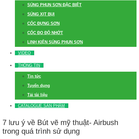
SÚNG PHUN SƠN ĐẶC BIỆT
SÚNG XỊT BỤI
CỐC ĐỰNG SƠN
CỐC ĐO ĐỘ NHỚT
LINH KIỆN SÚNG PHUN SƠN
VIDEO
THÔNG TIN
Tin tức
Tuyển dụng
Tải tài liệu
CATALOGUE SẢN PHẨM
7 lưu ý về Bút vẽ mỹ thuật- Airbush
trong quá trình sử dụng