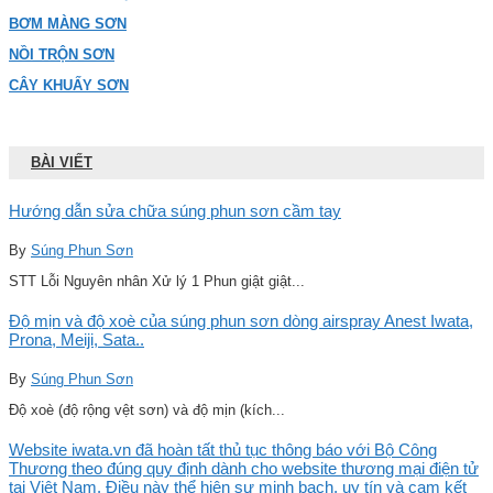
BƠM MÀNG SƠN
NỒI TRỘN SƠN
CÂY KHUẤY SƠN
BÀI VIẾT
Hướng dẫn sửa chữa súng phun sơn cầm tay
By
Súng Phun Sơn
STT Lỗi Nguyên nhân Xử lý 1 Phun giật giật...
Độ mịn và độ xoè của súng phun sơn dòng airspray Anest Iwata,
Prona, Meiji, Sata..
By
Súng Phun Sơn
Độ xoè (độ rộng vệt sơn) và độ mịn (kích...
Website iwata.vn đã hoàn tất thủ tục thông báo với Bộ Công
Thương theo đúng quy định dành cho website thương mại điện tử
tại Việt Nam. Điều này thể hiện sự minh bạch, uy tín và cam kết