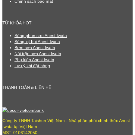
Chính sách bảo mật
TỪ KHÓA HOT
Súng phun sơn Anest Iwata
Súng xịt bụi Anest Iwata
Bơm sơn Anest Iwata
Nồi trộn sơn Anest Iwata
Phụ kiện Anest Iwata
Lưu ý khi đặt hàng
THANH TOÁN & LIÊN HỆ
Công ty TNHH Taishun Việt Nam - Nhà phân phối chính thức Anest
Iwata tại Việt Nam
MST: 0106142050