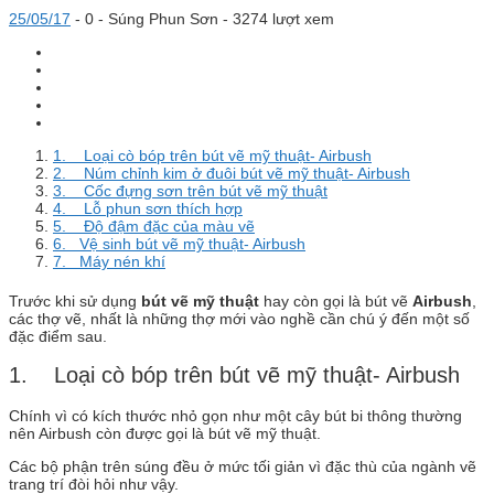
25/05/17
-
0 -
Súng Phun Sơn
- 3274 lượt xem
1. Loại cò bóp trên bút vẽ mỹ thuật- Airbush
2. Núm chỉnh kim ở đuôi bút vẽ mỹ thuật- Airbush
3. Cốc đựng sơn trên bút vẽ mỹ thuật
4. Lỗ phun sơn thích hợp
5. Độ đậm đặc của màu vẽ
6. Vệ sinh bút vẽ mỹ thuật- Airbush
7. Máy nén khí
Trước khi sử dụng
bút vẽ mỹ thuật
hay còn gọi là bút vẽ
Airbush
,
các thợ vẽ, nhất là những thợ mới vào nghề cần chú ý đến một số
đặc điểm sau.
1. Loại cò bóp trên bút vẽ mỹ thuật- Airbush
Chính vì có kích thước nhỏ gọn như một cây bút bi thông thường
nên Airbush còn được gọi là bút vẽ mỹ thuật.
Các bộ phận trên súng đều ở mức tối giản vì đặc thù của ngành vẽ
trang trí đòi hỏi như vậy.