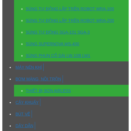
SÚNG TỰ ĐỘNG LẮP TRÊN ROBOT WRA-100
SÚNG TỰ ĐỘNG LẮP TRÊN ROBOT WRA-200
SÚNG TỰ ĐỘNG SGA-101 SGA-3
SÚNG SUPERNOVA WS-400
SÚNG PHUN CỔ DÀI LW-10B LW1
MÁY NÉN KHÍ
BƠM MÀNG, NỒI TRỘN
THIẾT BỊ SƠN AIRLESS
CÂY KHUẤY
BÚT VẼ
DÂY DẪN