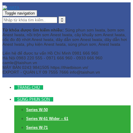
Toggle navigation
Từ khóa được tìm kiếm nhiều:
Súng phun sơn Iwata, bơm sơn
Anest Iwata, nồi trộn sơn Anest Iwata, cây khuấy sơn Anest Iwata,
cốc đo độ nhớt Anest Iwata, dây dẫn sơn Anest Iwata, dây dẫn hơi
Anest Iwata, phụ kiện Anest Iwata, súng phun sơn, Anest Iwata
Liên hệ để được tư vấn
Hồ Chí Minh
0981 666 960
Hà Nội
0983 220 555 - 0971 666 960 - 0933 666 960
camle@taishun.vn
MÁY BÀN
0243 9841505 https://thietbison.vn/
EXPORT - QUẢN LÝ
09 7555 7666
info@taishun.vn
TRANG CHỦ
SÚNG PHUN SƠN
Series W-50
Series W-61 Wider – 61
Series W-71