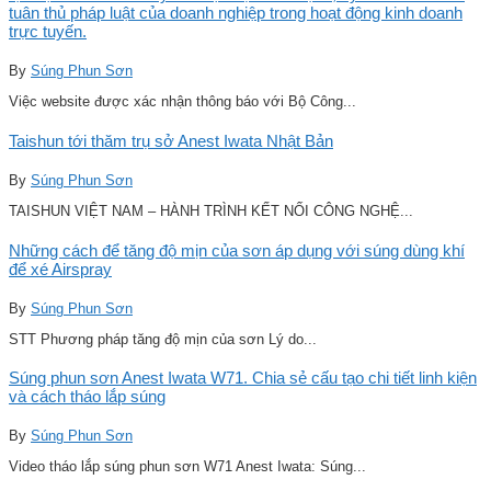
tuân thủ pháp luật của doanh nghiệp trong hoạt động kinh doanh
trực tuyến.
By
Súng Phun Sơn
Việc website được xác nhận thông báo với Bộ Công...
Taishun tới thăm trụ sở Anest Iwata Nhật Bản
By
Súng Phun Sơn
TAISHUN VIỆT NAM – HÀNH TRÌNH KẾT NỐI CÔNG NGHỆ...
Những cách để tăng độ mịn của sơn áp dụng với súng dùng khí
để xé Airspray
By
Súng Phun Sơn
STT Phương pháp tăng độ mịn của sơn Lý do...
Súng phun sơn Anest Iwata W71. Chia sẻ cấu tạo chi tiết linh kiện
và cách tháo lắp súng
By
Súng Phun Sơn
Video tháo lắp súng phun sơn W71 Anest Iwata: Súng...