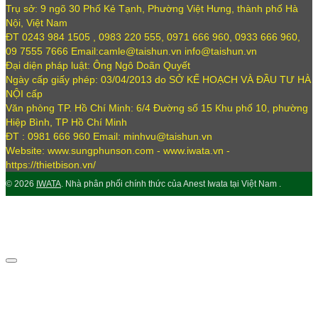
Trụ sở: 9 ngõ 30 Phố Kẻ Tạnh, Phường Việt Hưng, thành phố Hà
Nội, Việt Nam
ĐT 0243 984 1505 , 0983 220 555, 0971 666 960, 0933 666 960,
09 7555 7666 Email:camle@taishun.vn info@taishun.vn
Đại diện pháp luật: Ông Ngô Doãn Quyết
Ngày cấp giấy phép: 03/04/2013 do SỞ KẾ HOẠCH VÀ ĐẦU TƯ HÀ
NỘI cấp
Văn phòng TP. Hồ Chí Minh: 6/4 Đường số 15 Khu phố 10, phường
Hiệp Bình, TP Hồ Chí Minh
ĐT : 0981 666 960 Email: minhvu@taishun.vn
Website: www.sungphunson.com - www.iwata.vn -
https://thietbison.vn/
© 2026
IWATA
. Nhà phân phối chính thức của Anest Iwata tại Việt Nam .