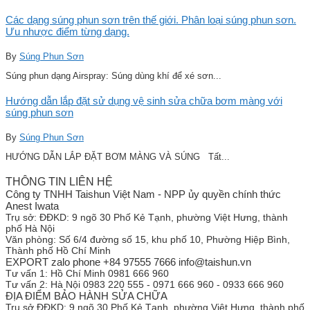
Các dạng súng phun sơn trên thế giới. Phân loại súng phun sơn.
Ưu nhược điểm từng dạng.
By
Súng Phun Sơn
Súng phun dạng Airspray: Súng dùng khí để xé sơn...
Hướng dẫn lắp đặt sử dụng vệ sinh sửa chữa bơm màng với
súng phun sơn
By
Súng Phun Sơn
HƯỚNG DẪN LẮP ĐẶT BƠM MÀNG VÀ SÚNG Tất...
THÔNG TIN LIÊN HỆ
Công ty TNHH Taishun Việt Nam - NPP ủy quyền chính thức
Anest Iwata
Trụ sở:
ĐĐKD: 9 ngõ 30 Phố Kẻ Tạnh, phường Việt Hưng, thành
phố Hà Nội
Văn phòng:
Số 6/4 đường số 15, khu phố 10, Phường Hiệp Bình,
Thành phố Hồ Chí Minh
EXPORT zalo phone +84 97555 7666 info@taishun.vn
Tư vấn 1:
Hồ Chí Minh 0981 666 960
Tư vấn 2:
Hà Nội 0983 220 555 - 0971 666 960 - 0933 666 960
ĐỊA ĐIỂM BẢO HÀNH SỬA CHỮA
Trụ sở
ĐĐKD: 9 ngõ 30 Phố Kẻ Tạnh, phường Việt Hưng, thành phố