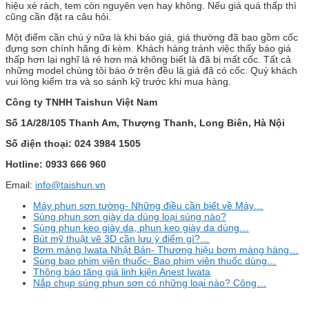
hiệu xé rách, tem còn nguyên vẹn hay không. Nếu giá quá thấp thì
cũng cần đặt ra câu hỏi.
Một điểm cần chú ý nữa là khi báo giá, giá thường đã bao gồm cốc
đựng sơn chính hãng đi kèm. Khách hàng tránh việc thấy báo giá
thấp hơn lại nghĩ là rẻ hơn mà không biết là đã bị mất cốc. Tất cả
những model chúng tôi báo ở trên đều là giá đã có cốc. Quý khách
vui lòng kiểm tra và so sánh kỹ trước khi mua hàng.
Công ty TNHH Taishun Việt Nam
Số 1A/28/105 Thanh Am, Thượng Thanh, Long Biên, Hà Nội
Số điện thoại: 024 3984 1505
Hotline: 0933 666 960
Email:
info@taishun.vn
Máy phun sơn tường- Những điều cần biết về Máy…
Súng phun sơn giày da dùng loại súng nào?
Súng phun keo giày da, phun keo giày da dùng…
Bút mỹ thuật vẽ 3D cần lưu ý điểm gì?…
Bơm màng Iwata Nhật Bản- Thương hiệu bơm màng hàng…
Súng bao phim viên thuốc- Bao phim viên thuốc dùng…
Thông báo tăng giá linh kiện Anest Iwata
Nắp chụp súng phun sơn có những loại nào? Công…