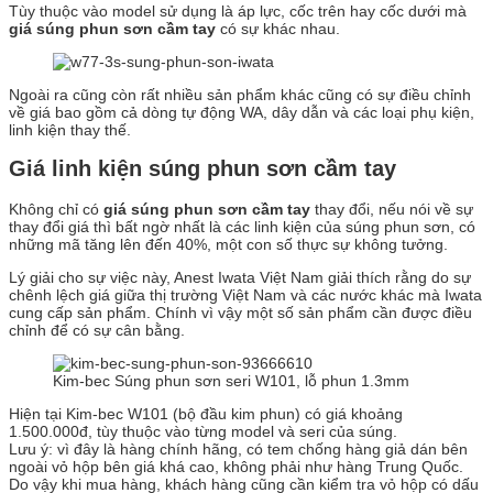
Tùy thuộc vào model sử dụng là áp lực, cốc trên hay cốc dưới mà
giá súng phun sơn cầm tay
có sự khác nhau.
Ngoài ra cũng còn rất nhiều sản phẩm khác cũng có sự điều chỉnh
về giá bao gồm cả dòng tự động WA, dây dẫn và các loại phụ kiện,
linh kiện thay thế.
Giá linh kiện súng phun sơn cầm tay
Không chỉ có
giá súng phun sơn cầm tay
thay đổi, nếu nói về sự
thay đổi giá thì bất ngờ nhất là các linh kiện của súng phun sơn, có
những mã tăng lên đến 40%, một con số thực sự không tưởng.
Lý giải cho sự việc này, Anest Iwata Việt Nam giải thích rằng do sự
chênh lệch giá giữa thị trường Việt Nam và các nước khác mà Iwata
cung cấp sản phẩm. Chính vì vậy một số sản phẩm cần được điều
chỉnh để có sự cân bằng.
Kim-bec Súng phun sơn seri W101, lỗ phun 1.3mm
Hiện tại Kim-bec W101 (bộ đầu kim phun) có giá khoảng
1.500.000đ, tùy thuộc vào từng model và seri của súng.
Lưu ý: vì đây là hàng chính hãng, có tem chống hàng giả dán bên
ngoài vỏ hộp bên giá khá cao, không phải như hàng Trung Quốc.
Do vậy khi mua hàng, khách hàng cũng cần kiểm tra vỏ hộp có dấu