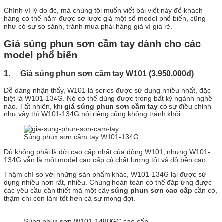
Chính vì lý do đó, mà chúng tôi muốn viết bài viết này để khách
hàng có thể nắm được sơ lược giá một số model phổ biến, cũng
như có sự so sánh, tránh mua phải hàng giả vì giá rẻ.
Giá súng phun sơn cầm tay dành cho các
model phổ biến
1. Giá súng phun sơn cầm tay W101 (3.950.000đ)
Dễ dàng nhận thấy, W101 là series được sử dụng nhiều nhất, đặc
biệt là W101-134G. Nó có thể dùng được trong bất kỳ ngành nghề
nào. Tất nhiên, khi
giá súng phun sơn cầm tay
có sự điều chỉnh
như vậy thì W101-134G nói riêng cũng không tránh khỏi.
Súng phun sơn cầm tay W101-134G
Dù không phải là đời cao cấp nhất của dòng W101, nhưng W101-
134G vẫn là một model cao cấp có chất lượng tốt và độ bền cao.
Thậm chí so với những sản phẩm khác, W101-134G lại được sử
dụng nhiều hơn rất, nhiều. Chúng hoàn toàn có thể đáp ứng được
các yêu cầu cần thiết mà một cây
súng phun sơn cao cấp
cần có,
thậm chí còn làm tốt hơn cả sự mong đợi.
Súng phun sơn W101-148BGC cao cấp