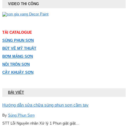
VIDEO THI CÔNG
TẢI CATALOGUE
SÚNG PHUN SƠN
BÚT VẼ MỸ THUẬT
BƠM MÀNG SƠN
NỒI TRỘN SƠN
CÂY KHUẤY SƠN
BÀI VIẾT
Hướng dẫn sửa chữa súng phun sơn cầm tay
By
Súng Phun Sơn
STT Lỗi Nguyên nhân Xử lý 1 Phun giật giật...