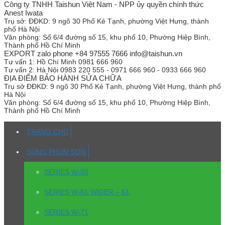
Công ty TNHH Taishun Việt Nam - NPP ủy quyền chính thức
Anest Iwata
Trụ sở:
ĐĐKD: 9 ngõ 30 Phố Kẻ Tạnh, phường Việt Hưng, thành
phố Hà Nội
Văn phòng:
Số 6/4 đường số 15, khu phố 10, Phường Hiệp Bình,
Thành phố Hồ Chí Minh
EXPORT zalo phone +84 97555 7666 info@taishun.vn
Tư vấn 1:
Hồ Chí Minh 0981 666 960
Tư vấn 2:
Hà Nội 0983 220 555 - 0971 666 960 - 0933 666 960
ĐỊA ĐIỂM BẢO HÀNH SỬA CHỮA
Trụ sở
ĐĐKD: 9 ngõ 30 Phố Kẻ Tạnh, phường Việt Hưng, thành phố
Hà Nội
Văn phòng:
Số 6/4 đường số 15, khu phố 10, Phường Hiệp Bình,
Thành phố Hồ Chí Minh
TRANG CHỦ
SÚNG PHUN SƠN
SERIES W-50
SERIES W-61 WIDER – 61
SERIES W-71