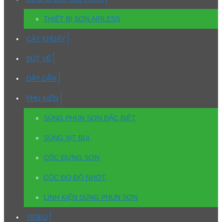
THIẾT BỊ SƠN AIRLESS
CÂY KHUẤY
BÚT VẼ
DÂY DẪN
PHỤ KIỆN
SÚNG PHUN SƠN ĐẶC BIỆT
SÚNG XỊT BỤI
CỐC ĐỰNG SƠN
CỐC ĐO ĐỘ NHỚT
LINH KIỆN SÚNG PHUN SƠN
VIDEO