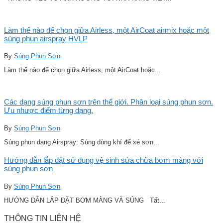
Làm thế nào để chọn giữa Airless, một AirCoat airmix hoặc một
súng phun airspray HVLP
By
Súng Phun Sơn
Làm thế nào để chọn giữa Airless, một AirCoat hoặc...
Các dạng súng phun sơn trên thế giới. Phân loại súng phun sơn.
Ưu nhược điểm từng dạng.
By
Súng Phun Sơn
Súng phun dạng Airspray: Súng dùng khí để xé sơn...
Hướng dẫn lắp đặt sử dụng vệ sinh sửa chữa bơm màng với
súng phun sơn
By
Súng Phun Sơn
HƯỚNG DẪN LẮP ĐẶT BƠM MÀNG VÀ SÚNG Tất...
THÔNG TIN LIÊN HỆ