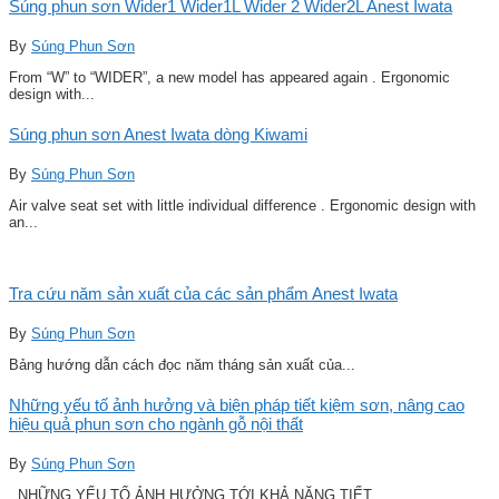
Súng phun sơn Wider1 Wider1L Wider 2 Wider2L Anest Iwata
By
Súng Phun Sơn
From “W” to “WIDER”, a new model has appeared again . Ergonomic
design with...
Súng phun sơn Anest Iwata dòng Kiwami
By
Súng Phun Sơn
Air valve seat set with little individual difference . Ergonomic design with
an...
Tra cứu năm sản xuất của các sản phẩm Anest Iwata
By
Súng Phun Sơn
Bảng hướng dẫn cách đọc năm tháng sản xuất của...
Những yếu tố ảnh hưởng và biện pháp tiết kiệm sơn, nâng cao
hiệu quả phun sơn cho ngành gỗ nội thất
By
Súng Phun Sơn
NHỮNG YẾU TỐ ẢNH HƯỞNG TỚI KHẢ NĂNG TIẾT...