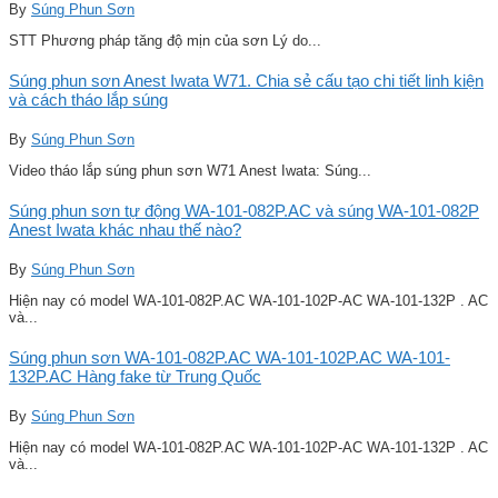
By
Súng Phun Sơn
STT Phương pháp tăng độ mịn của sơn Lý do...
Súng phun sơn Anest Iwata W71. Chia sẻ cấu tạo chi tiết linh kiện
và cách tháo lắp súng
By
Súng Phun Sơn
Video tháo lắp súng phun sơn W71 Anest Iwata: Súng...
Súng phun sơn tự động WA-101-082P.AC và súng WA-101-082P
Anest Iwata khác nhau thế nào?
By
Súng Phun Sơn
Hiện nay có model WA-101-082P.AC WA-101-102P-AC WA-101-132P . AC
và...
Súng phun sơn WA-101-082P.AC WA-101-102P.AC WA-101-
132P.AC Hàng fake từ Trung Quốc
By
Súng Phun Sơn
Hiện nay có model WA-101-082P.AC WA-101-102P-AC WA-101-132P . AC
và...