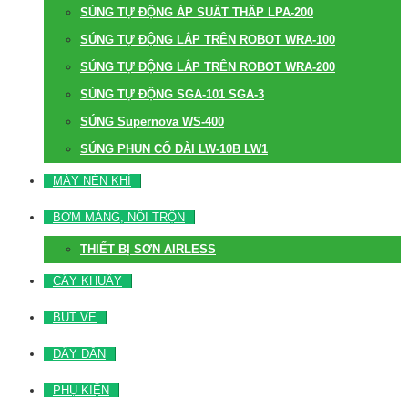
SÚNG TỰ ĐỘNG ÁP SUẤT THẤP LPA-200
SÚNG TỰ ĐỘNG LẮP TRÊN ROBOT WRA-100
SÚNG TỰ ĐỘNG LẮP TRÊN ROBOT WRA-200
SÚNG TỰ ĐỘNG SGA-101 SGA-3
SÚNG Supernova WS-400
SÚNG PHUN CỔ DÀI LW-10B LW1
MÁY NÉN KHÍ
BƠM MÀNG, NỒI TRỘN
THIẾT BỊ SƠN AIRLESS
CÂY KHUẤY
BÚT VẼ
DÂY DẪN
PHỤ KIỆN