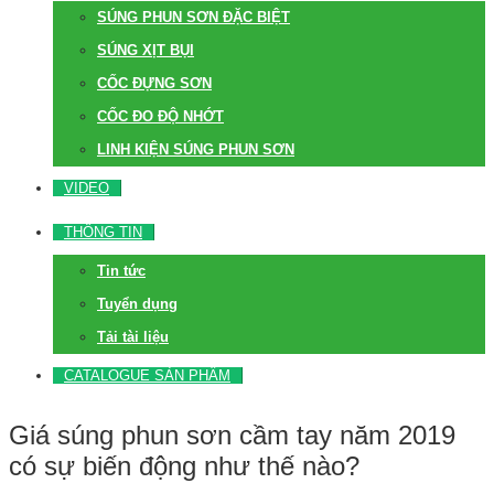
SÚNG PHUN SƠN ĐẶC BIỆT
SÚNG XỊT BỤI
CỐC ĐỰNG SƠN
CỐC ĐO ĐỘ NHỚT
LINH KIỆN SÚNG PHUN SƠN
VIDEO
THÔNG TIN
Tin tức
Tuyển dụng
Tải tài liệu
CATALOGUE SẢN PHẨM
Giá súng phun sơn cầm tay năm 2019
có sự biến động như thế nào?