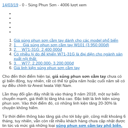
14/03/19
-
0 -
Súng Phun Sơn
- 4006 lượt xem
Giá súng phun sơn cầm tay dành cho các model phổ biến
1. Giá súng phun sơn cầm tay W101 (3.950.000đ)
2. W71-31G: 2.400.000đ
Có nhiều lý do để khiến W71-31G là đại diện cho ngành sản
xuất nội thất:
3. W77: 2.200.000- 3.200.000đ
Giá linh kiện súng phun sơn cầm tay
Cho đến thời điểm hiện tại,
giá súng phun sơn cầm tay
chưa có
gì biến động, tuy nhiên, rất có thể từ giữa năm hoặc cuối năm sẽ có
sự điều chỉnh từ Anest Iwata Việt Nam.
Lần thay đổi gần đây nhất là vào tháng 9 năm 2018, một sự biến
chuyển mạnh, giá thiết bị tăng khá cao. Đặc biệt là linh kiện súng
phun sơn. Vào thời điểm đó, có những linh kiện tăng 20-30% là
chuyện không hiếm.
Từ thời điểm thông báo tăng giá cho tới bây giờ, cũng mất khoảng 6
tháng, tuy nhiên, vẫn còn rất nhiều khách hàng chưa cập nhật được
tin tức và mức giá những loại
súng phun sơn cầm tay phổ biến.