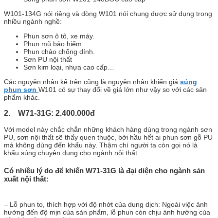
W101-134G nói riêng và dòng W101 nói chung được sử dụng trong
nhiều ngành nghề:
Phun sơn ô tô, xe máy.
Phun mũ bảo hiểm.
Phun chảo chống dính.
Sơn PU nội thất
Sơn kim loại, nhựa cao cấp…
Các nguyên nhân kể trên cũng là nguyên nhân khiến giá
súng
phun sơn
W101 có sự thay đổi về giá lớn như vậy so với các sản
phẩm khác.
2. W71-31G: 2.400.000đ
Với model này chắc chắn những khách hàng dùng trong ngành sơn
PU, sơn nội thất sẽ thấy quen thuộc, bởi hầu hết ai phun sơn gỗ PU
mà không dùng đến khẩu này. Thậm chí người ta còn gọi nó là
khẩu súng chuyên dụng cho ngành nội thất.
Có nhiều lý do để khiến W71-31G là đại diện cho ngành sản
xuất nội thất:
– Lỗ phun to, thích hợp với độ nhớt của dung dịch: Ngoài việc ảnh
hưởng đến độ mịn của sản phẩm, lỗ phun còn chịu ảnh hưởng của