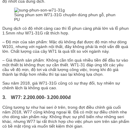
độ nhớt của dung dịch.
Súng phun sơn W71-31G chuyên dùng phun gỗ, phun
PU
Dung dịch có độ nhớt càng cao thì lỗ phun càng phải lớn và lỗ phun
1.5mm như W71-31G rất thích hợp.
– Độ mịn của sản phẩm: Mặc dù không đạt được độ mịn như dòng
W101, nhưng với ngành nội thất, đây không phải là một vấn đề quá
lớn. Chất lượng của cây W71 là quá tốt so với ngành này.
– Giá thành sản phẩm: Không cần tốn quá nhiều tiền để đầu tư vào
một thiết bị không thực sự cần thiết. W71-31 đáp ứng tốt các yêu
cầu về độ mịn, độ tơi và chất lượng công việc, trong khi đó giá
thành lại thấp hơn nhiều thì tại sao lại không lựa chọn.
Sau năm 2018, giá W71-31G cũng có sự thay đổi, tuy nhiên sự
chênh lệch là không quá cao.
3. W77: 2.200.000- 3.200.000đ
Cũng tương tự như hai seri ở trên, trong đợt điều chỉnh giá cuối
năm 2018, W77 cũng không ngoại lệ. Đã có một sự điều chỉnh nhẹ
cho dòng sản phẩm này. Không thực sự phổ biến như những seri
khác, nhưng W77 lại rất thích hợp cho việc phun sơn trên sản phẩm
có bề mặt rộng và muốn tiết kiệm thời gian.