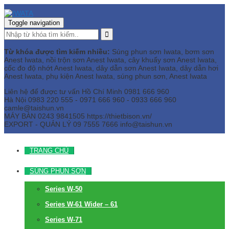
Toggle navigation
Từ khóa được tìm kiếm nhiều:
Súng phun sơn Iwata, bơm sơn
Anest Iwata, nồi trộn sơn Anest Iwata, cây khuấy sơn Anest Iwata,
cốc đo độ nhớt Anest Iwata, dây dẫn sơn Anest Iwata, dây dẫn hơi
Anest Iwata, phụ kiện Anest Iwata, súng phun sơn, Anest Iwata
Liên hệ để được tư vấn
Hồ Chí Minh
0981 666 960
Hà Nội
0983 220 555 - 0971 666 960 - 0933 666 960
camle@taishun.vn
MÁY BÀN
0243 9841505 https://thietbison.vn/
EXPORT - QUẢN LÝ
09 7555 7666
info@taishun.vn
TRANG CHỦ
SÚNG PHUN SƠN
Series W-50
Series W-61 Wider – 61
Series W-71