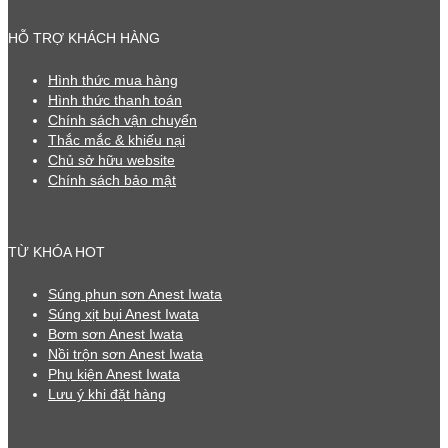
HỖ TRỢ KHÁCH HÀNG
Hình thức mua hàng
Hình thức thanh toán
Chính sách vận chuyển
Thắc mắc & khiếu nại
Chủ sở hữu website
Chính sách bảo mật
TỪ KHÓA HOT
Súng phun sơn Anest Iwata
Súng xịt bụi Anest Iwata
Bơm sơn Anest Iwata
Nồi trộn sơn Anest Iwata
Phụ kiện Anest Iwata
Lưu ý khi đặt hàng