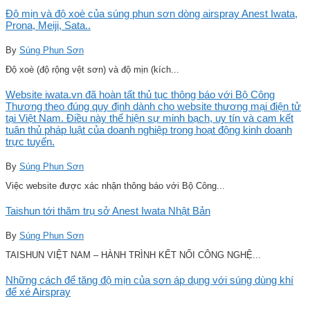
Độ mịn và độ xoè của súng phun sơn dòng airspray Anest Iwata,
Prona, Meiji, Sata..
By
Súng Phun Sơn
Độ xoè (độ rộng vệt sơn) và độ mịn (kích...
Website iwata.vn đã hoàn tất thủ tục thông báo với Bộ Công
Thương theo đúng quy định dành cho website thương mại điện tử
tại Việt Nam. Điều này thể hiện sự minh bạch, uy tín và cam kết
tuân thủ pháp luật của doanh nghiệp trong hoạt động kinh doanh
trực tuyến.
By
Súng Phun Sơn
Việc website được xác nhận thông báo với Bộ Công...
Taishun tới thăm trụ sở Anest Iwata Nhật Bản
By
Súng Phun Sơn
TAISHUN VIỆT NAM – HÀNH TRÌNH KẾT NỐI CÔNG NGHỆ...
Những cách để tăng độ mịn của sơn áp dụng với súng dùng khí
để xé Airspray