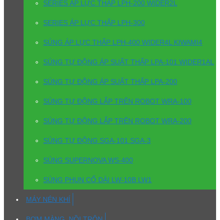
SERIES ÁP LỰC THẤP LPH-200 WIDER2L
SERIES ÁP LỰC THẤP LPH-300
SÚNG ÁP LỰC THẤP LPH-400 WIDER4L KIWAMI4
SÚNG TỰ ĐỘNG ÁP SUẤT THẤP LPA-101 WIDER1AL
SÚNG TỰ ĐỘNG ÁP SUẤT THẤP LPA-200
SÚNG TỰ ĐỘNG LẮP TRÊN ROBOT WRA-100
SÚNG TỰ ĐỘNG LẮP TRÊN ROBOT WRA-200
SÚNG TỰ ĐỘNG SGA-101 SGA-3
SÚNG SUPERNOVA WS-400
SÚNG PHUN CỔ DÀI LW-10B LW1
MÁY NÉN KHÍ
BƠM MÀNG, NỒI TRỘN