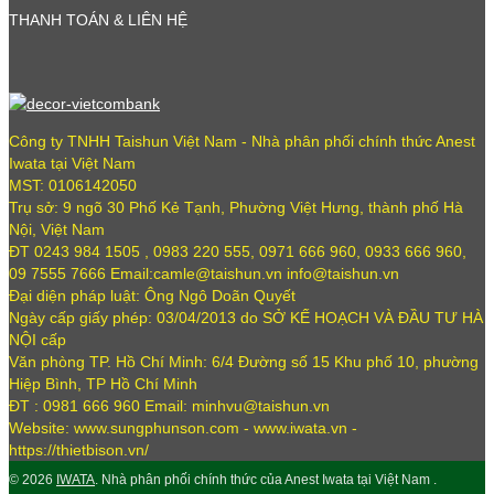
THANH TOÁN & LIÊN HỆ
Công ty TNHH Taishun Việt Nam - Nhà phân phối chính thức Anest
Iwata tại Việt Nam
MST: 0106142050
Trụ sở: 9 ngõ 30 Phố Kẻ Tạnh, Phường Việt Hưng, thành phố Hà
Nội, Việt Nam
ĐT 0243 984 1505 , 0983 220 555, 0971 666 960, 0933 666 960,
09 7555 7666 Email:camle@taishun.vn info@taishun.vn
Đại diện pháp luật: Ông Ngô Doãn Quyết
Ngày cấp giấy phép: 03/04/2013 do SỞ KẾ HOẠCH VÀ ĐẦU TƯ HÀ
NỘI cấp
Văn phòng TP. Hồ Chí Minh: 6/4 Đường số 15 Khu phố 10, phường
Hiệp Bình, TP Hồ Chí Minh
ĐT : 0981 666 960 Email: minhvu@taishun.vn
Website: www.sungphunson.com - www.iwata.vn -
https://thietbison.vn/
© 2026
IWATA
. Nhà phân phối chính thức của Anest Iwata tại Việt Nam .