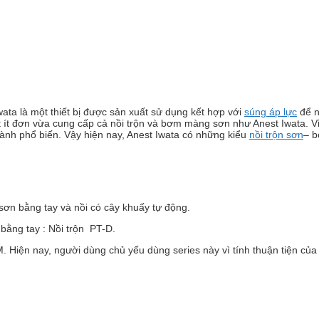
ata là một thiết bị được sản xuất sử dụng kết hợp với
súng áp lực
để n
t ít đơn vừa cung cấp cả nồi trộn và bơm màng sơn như Anest Iwata. Việ
gành phổ biến. Vậy hiện nay, Anest Iwata có những kiểu
nồi trộn sơn
– b
 sơn bằng tay và nồi có cây khuấy tự động.
bằng tay : Nồi trộn PT-D.
. Hiện nay, người dùng chủ yếu dùng series này vì tính thuận tiện của