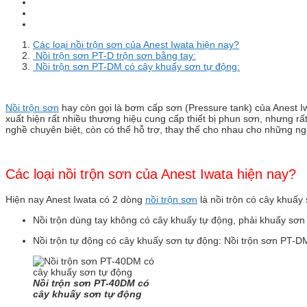
Các loại nồi trộn sơn của Anest Iwata hiện nay?
Nồi trộn sơn PT-D trộn sơn bằng tay:
Nồi trộn sơn PT-DM có cây khuấy sơn tự động:
Nồi trộn sơn
hay còn gọi là bơm cấp sơn (Pressure tank) của Anest Iw
xuất hiện rất nhiều thương hiệu cung cấp thiết bị phun sơn, nhưng rấ
nghề chuyên biệt, còn có thể hỗ trợ, thay thế cho nhau cho những n
Các loại nồi trộn sơn của Anest Iwata hiện nay?
Hiện nay Anest Iwata có 2 dòng
nồi trộn sơn
là nồi trộn có cây khuấy
Nồi trộn dùng tay không có cây khuấy tự động, phải khuấy sơn 
Nồi trộn tự động có cây khuấy sơn tự động: Nồi trộn sơn PT-DM
Nồi trộn sơn PT-40DM có
cây khuấy sơn tự động