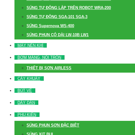
SÚNG TỰ ĐỘNG LẮP TRÊN ROBOT WRA-200
SÚNG TỰ ĐỘNG SGA-101 SGA-3
SÚNG Supernova WS-400
SÚNG PHUN CỔ DÀI LW-10B LW1
MÁY NÉN KHÍ
BƠM MÀNG, NỒI TRỘN
THIẾT BỊ SƠN AIRLESS
CÂY KHUẤY
BÚT VẼ
DÂY DẪN
PHỤ KIỆN
SÚNG PHUN SƠN ĐẶC BIỆT
SÚNG XỊT BỤI