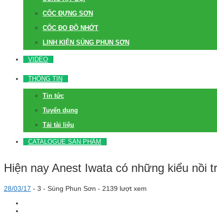
CỐC ĐỰNG SƠN
CỐC ĐO ĐỘ NHỚT
LINH KIỆN SÚNG PHUN SƠN
VIDEO
THÔNG TIN
Tin tức
Tuyển dụng
Tải tài liệu
CATALOGUE SẢN PHẨM
Hiện nay Anest Iwata có những kiểu nồi 
28/03/17
-
3 -
Súng Phun Sơn
- 2139 lượt xem