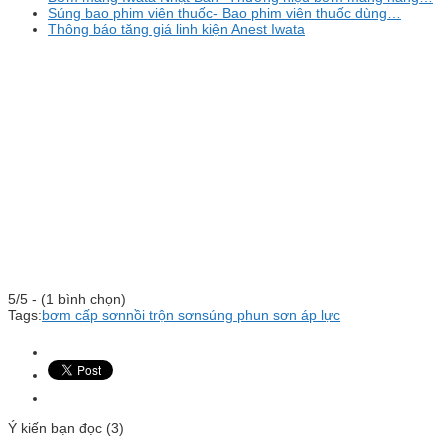
Súng bao phim viên thuốc- Bao phim viên thuốc dùng…
Thông báo tăng giá linh kiện Anest Iwata
5/5 - (1 bình chọn)
Tags:
bơm cấp sơn
nồi trộn sơn
súng phun sơn áp lực
Ý kiến bạn đọc (3)