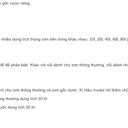
n gốc nước riêng.
nhiều dung tích thùng sơn bên trong khác nhau: 10l, 20l, 40l, 60l, 80l
t dễ để phân biệt. Khác với nồi dành cho sơn thông thường, nồi dành c
ành cho sơn thông thường và sơn gốc nước. Kí hiệu model chỉ thêm ch
g thường dung tích 10 lít.
c dung tích 20 lít.