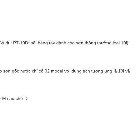
 (Ví dụ: PT-10D: nồi bằng tay dành cho sơn thông thường loại 10l)
ho sơn gốc nước chỉ có 02 model với dung tích tương ứng là 10l và
ữ M sau chữ D.