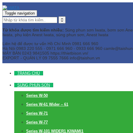
Toggle navigation
Từ khóa được tìm kiếm nhiều:
Súng phun sơn Iwata, bơm sơn Anest 
Iwata, phụ kiện Anest Iwata, súng phun sơn, Anest Iwata
Liên hệ để được tư vấn
Hồ Chí Minh
0981 666 960
Hà Nội
0983 220 555 - 0971 666 960 - 0933 666 960
camle@taishun
MÁY BÀN
0243 9841505 https://thietbison.vn/
EXPORT - QUẢN LÝ
09 7555 7666
info@taishun.vn
TRANG CHỦ
SÚNG PHUN SƠN
Series W-50
Series W-61 Wider – 61
Series W-71
Series W-77
Series W-101 WIDER1 KIWAMI1