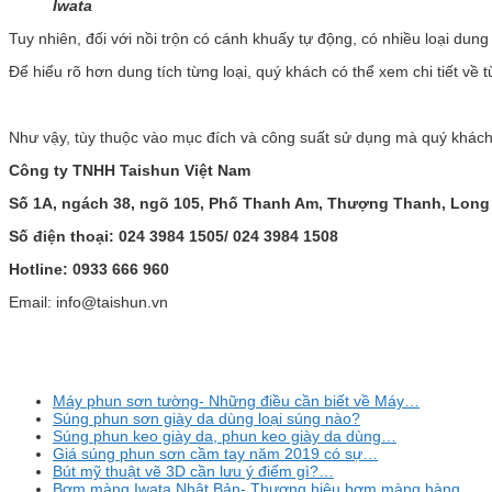
Iwata
Tuy nhiên, đối với nồi trộn có cánh khuấy tự động, có nhiều loại dung
Để hiểu rõ hơn dung tích từng loại, quý khách có thể xem chi tiết v
Như vậy, tùy thuộc vào mục đích và công suất sử dụng mà quý khách 
Công ty TNHH Taishun Việt Nam
Số 1A, ngách 38, ngõ 105, Phố Thanh Am, Thượng Thanh, Long 
Số điện thoại: 024 3984 1505/ 024 3984 1508
Hotline: 0933 666 960
Email: info@taishun.vn
Máy phun sơn tường- Những điều cần biết về Máy…
Súng phun sơn giày da dùng loại súng nào?
Súng phun keo giày da, phun keo giày da dùng…
Giá súng phun sơn cầm tay năm 2019 có sự…
Bút mỹ thuật vẽ 3D cần lưu ý điểm gì?…
Bơm màng Iwata Nhật Bản- Thương hiệu bơm màng hàng…