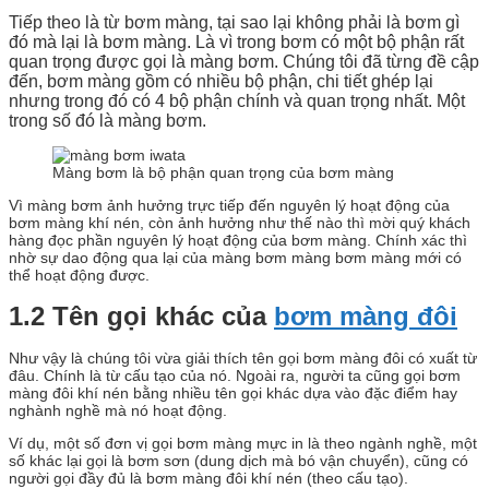
Tiếp theo là từ bơm màng, tại sao lại không phải là bơm gì
đó mà lại là bơm màng. Là vì trong bơm có một bộ phận rất
quan trọng được gọi là màng bơm. Chúng tôi đã từng đề cập
đến, bơm màng gồm có nhiều bộ phận, chi tiết ghép lại
nhưng trong đó có 4 bộ phận chính và quan trọng nhất. Một
trong số đó là màng bơm.
Màng bơm là bộ phận quan trọng của bơm màng
Vì màng bơm ảnh hưởng trực tiếp đến nguyên lý hoạt động của
bơm màng khí nén, còn ảnh hưởng như thế nào thì mời quý khách
hàng đọc phần nguyên lý hoạt động của bơm màng. Chính xác thì
nhờ sự dao động qua lại của màng bơm màng bơm màng mới có
thể hoạt động được.
1.2 Tên gọi khác của
bơm màng đôi
Như vậy là chúng tôi vừa giải thích tên gọi bơm màng đôi có xuất từ
đâu. Chính là từ cấu tạo của nó. Ngoài ra, người ta cũng gọi bơm
màng đôi khí nén bằng nhiều tên gọi khác dựa vào đặc điểm hay
nghành nghề mà nó hoạt động.
Ví dụ, một số đơn vị gọi bơm màng mực in là theo ngành nghề, một
số khác lại gọi là bơm sơn (dung dịch mà bó vận chuyển), cũng có
người gọi đầy đủ là bơm màng đôi khí nén (theo cấu tạo).