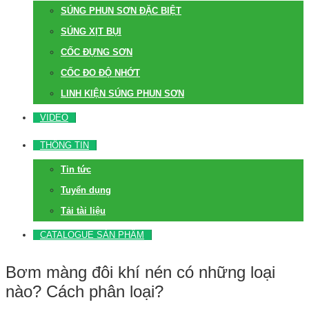
SÚNG PHUN SƠN ĐẶC BIỆT
SÚNG XỊT BỤI
CỐC ĐỰNG SƠN
CỐC ĐO ĐỘ NHỚT
LINH KIỆN SÚNG PHUN SƠN
VIDEO
THÔNG TIN
Tin tức
Tuyển dụng
Tải tài liệu
CATALOGUE SẢN PHẨM
Bơm màng đôi khí nén có những loại
nào? Cách phân loại?