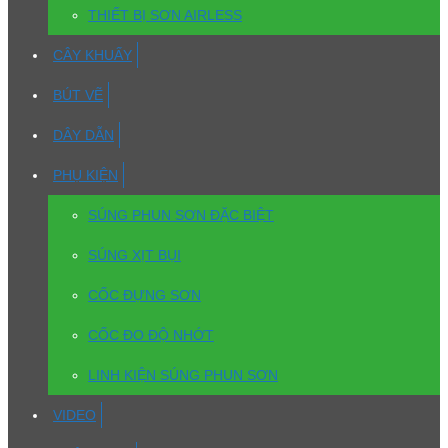
THIẾT BỊ SƠN AIRLESS
CÂY KHUẤY
BÚT VẼ
DÂY DẪN
PHỤ KIỆN
SÚNG PHUN SƠN ĐẶC BIỆT
SÚNG XỊT BỤI
CỐC ĐỰNG SƠN
CỐC ĐO ĐỘ NHỚT
LINH KIỆN SÚNG PHUN SƠN
VIDEO