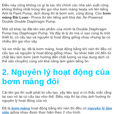
Điều này cũng không có gì là sai, khi chính các nhà sản xuất cũng
không thống nhất trong tên gọi như bơm màng Iwata với tên tiếng
Anh là Paint Pump, dịch đúng thì là bơm sơn, cũng đúng. Còn
bơm
màng Đài Loan
– Prona thì tên tiếng anh khá dài: Air-Powered
Double Double Diaphragm Pump.
Một số khác lại đặt tên sản phẩm của mình là Double Diaphragm
Pump hay Diaphragm Pump. Và đây là lý do mà vì sao cùng là một
thiết bị, có cấu tạo và nguyên lý hoạt động giống nhau nhưng lại có
nhiều tên gọi như vậy.
Và xin nhắc lại, đã là bơm màng, hoạt động bằng khí nén thì đều có
cấu tạo và nguyên lý hoạt động giống nhau. Sự khác biệt chỉ đến từ
chất liệu làm bơm (ảnh hưởng đến chất lượng và loại dung dịch có
thể vận chuyển) cùng với khả năng làm giảm tiếng ồn.
2. Nguyên lý hoạt động của
bơm màng đôi
Cái tên gọi thì xuất phát từ cấu tạo, vậy liệu quý vị có thắc mắc rằng
tại sao nó lại có cấu tạo như thế. Điều này thì lại chịu ảnh hưởng từ
nguyên lý hoạt động của nó.
Đã là
bơm màng
hoạt động bằng khí nén thì đều có
nguyên lý làm
việc
giống nhau được thực hiện theo 2 chu trình.