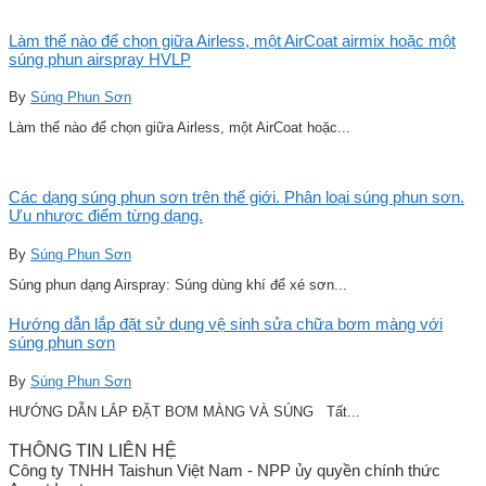
Làm thế nào để chọn giữa Airless, một AirCoat airmix hoặc một
súng phun airspray HVLP
By
Súng Phun Sơn
Làm thế nào để chọn giữa Airless, một AirCoat hoặc...
Các dạng súng phun sơn trên thế giới. Phân loại súng phun sơn.
Ưu nhược điểm từng dạng.
By
Súng Phun Sơn
Súng phun dạng Airspray: Súng dùng khí để xé sơn...
Hướng dẫn lắp đặt sử dụng vệ sinh sửa chữa bơm màng với
súng phun sơn
By
Súng Phun Sơn
HƯỚNG DẪN LẮP ĐẶT BƠM MÀNG VÀ SÚNG Tất...
THÔNG TIN LIÊN HỆ
Công ty TNHH Taishun Việt Nam - NPP ủy quyền chính thức