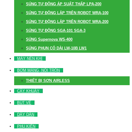
SÚNG TỰ ĐỘNG ÁP SUẤT THẤP LPA-200
SÚNG TỰ ĐỘNG LẮP TRÊN ROBOT WRA-100
SÚNG TỰ ĐỘNG LẮP TRÊN ROBOT WRA-200
SÚNG TỰ ĐỘNG SGA-101 SGA-3
SÚNG Supernova WS-400
SÚNG PHUN CỔ DÀI LW-10B LW1
MÁY NÉN KHÍ
BƠM MÀNG, NỒI TRỘN
THIẾT BỊ SƠN AIRLESS
CÂY KHUẤY
BÚT VẼ
DÂY DẪN
PHỤ KIỆN