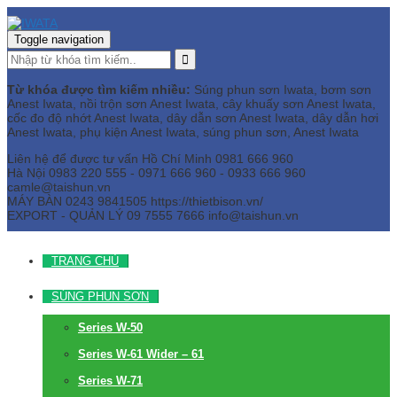
Toggle navigation
Từ khóa được tìm kiếm nhiều:
Súng phun sơn Iwata, bơm sơn
Anest Iwata, nồi trộn sơn Anest Iwata, cây khuấy sơn Anest Iwata,
cốc đo độ nhớt Anest Iwata, dây dẫn sơn Anest Iwata, dây dẫn hơi
Anest Iwata, phụ kiện Anest Iwata, súng phun sơn, Anest Iwata
Liên hệ để được tư vấn
Hồ Chí Minh
0981 666 960
Hà Nội
0983 220 555 - 0971 666 960 - 0933 666 960
camle@taishun.vn
MÁY BÀN
0243 9841505 https://thietbison.vn/
EXPORT - QUẢN LÝ
09 7555 7666
info@taishun.vn
TRANG CHỦ
SÚNG PHUN SƠN
Series W-50
Series W-61 Wider – 61
Series W-71