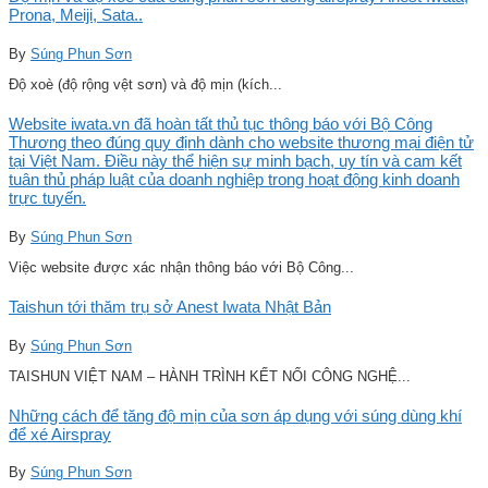
Prona, Meiji, Sata..
By
Súng Phun Sơn
Độ xoè (độ rộng vệt sơn) và độ mịn (kích...
Website iwata.vn đã hoàn tất thủ tục thông báo với Bộ Công
Thương theo đúng quy định dành cho website thương mại điện tử
tại Việt Nam. Điều này thể hiện sự minh bạch, uy tín và cam kết
tuân thủ pháp luật của doanh nghiệp trong hoạt động kinh doanh
trực tuyến.
By
Súng Phun Sơn
Việc website được xác nhận thông báo với Bộ Công...
Taishun tới thăm trụ sở Anest Iwata Nhật Bản
By
Súng Phun Sơn
TAISHUN VIỆT NAM – HÀNH TRÌNH KẾT NỐI CÔNG NGHỆ...
Những cách để tăng độ mịn của sơn áp dụng với súng dùng khí
để xé Airspray
By
Súng Phun Sơn