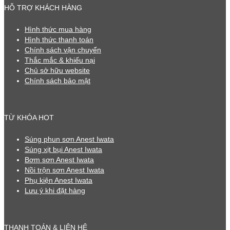
HỖ TRỢ KHÁCH HÀNG
Hình thức mua hàng
Hình thức thanh toán
Chính sách vận chuyển
Thắc mắc & khiếu nại
Chủ sở hữu website
Chính sách bảo mật
TỪ KHÓA HOT
Súng phun sơn Anest Iwata
Súng xịt bụi Anest Iwata
Bơm sơn Anest Iwata
Nồi trộn sơn Anest Iwata
Phụ kiện Anest Iwata
Lưu ý khi đặt hàng
THANH TOÁN & LIÊN HỆ