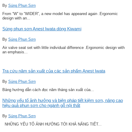
By
Súng Phun Sơn
From “W” to “WIDER”, a new model has appeared again .Ergonomic
design with an...
Súng phun sơn Anest Iwata dòng Kiwami
By
Súng Phun Sơn
Air valve seat set with little individual difference .Ergonomic design with
an emphasis...
Tra cứu năm sản xuất của các sản phẩm Anest Iwata
By
Súng Phun Sơn
Bảng hướng dẫn cách đọc năm tháng sản xuất của...
Những yếu tố ảnh hưởng và biện pháp tiết kiệm sơn, nâng cao
hiệu quả phun sơn cho ngành gỗ nội thất
By
Súng Phun Sơn
NHỮNG YẾU TỐ ẢNH HƯỞNG TỚI KHẢ NĂNG TIẾT...