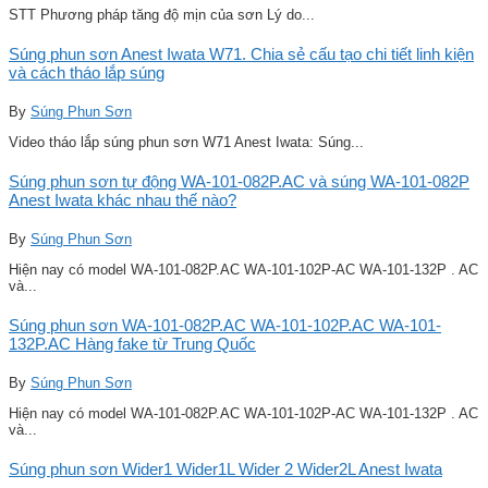
STT Phương pháp tăng độ mịn của sơn Lý do...
Súng phun sơn Anest Iwata W71. Chia sẻ cấu tạo chi tiết linh kiện
và cách tháo lắp súng
By
Súng Phun Sơn
Video tháo lắp súng phun sơn W71 Anest Iwata: Súng...
Súng phun sơn tự động WA-101-082P.AC và súng WA-101-082P
Anest Iwata khác nhau thế nào?
By
Súng Phun Sơn
Hiện nay có model WA-101-082P.AC WA-101-102P-AC WA-101-132P . AC
và...
Súng phun sơn WA-101-082P.AC WA-101-102P.AC WA-101-
132P.AC Hàng fake từ Trung Quốc
By
Súng Phun Sơn
Hiện nay có model WA-101-082P.AC WA-101-102P-AC WA-101-132P . AC
và...
Súng phun sơn Wider1 Wider1L Wider 2 Wider2L Anest Iwata