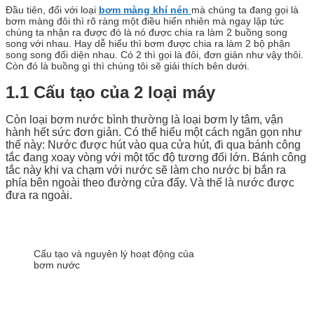
Đầu tiên, đối với loại
bơm màng khí nén
mà chúng ta đang gọi là
bơm màng đôi thì rõ ràng một điều hiển nhiên mà ngay lập tức
chúng ta nhận ra được đó là nó được chia ra làm 2 buồng song
song với nhau. Hay dễ hiểu thì bơm được chia ra làm 2 bộ phận
song song đối diện nhau. Có 2 thì gọi là đôi, đơn giản như vậy thôi.
Còn đó là buồng gì thì chúng tôi sẽ giải thích bên dưới.
1.1 Cấu tạo của 2 loại máy
Còn loại bơm nước bình thường là loại bơm ly tâm, vận
hành hết sức đơn giản. Có thể hiểu một cách ngăn gọn như
thế này: Nước được hút vào qua cửa hút, đi qua bánh công
tắc đang xoay vòng với một tốc độ tương đối lớn. Bánh công
tắc này khi va chạm với nước sẽ làm cho nước bị bắn ra
phía bên ngoài theo đường cửa đẩy. Và thế là nước được
đưa ra ngoài.
Cấu tạo và nguyên lý hoạt động của
bơm nước