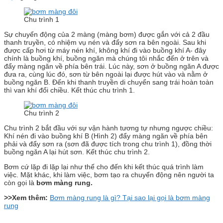
Chu trình 1
Sự chuyển động của 2 màng (màng bơm) được gắn với cả 2 đầu
thanh truyền, có nhiệm vụ nén và đẩy sơn ra bên ngoài. Sau khi
được cấp hơi từ máy nén khí, không khí đi vào buồng khí A- đây
chính là buồng khí, buồng ngăn mà chúng tôi nhắc đến ở trên và
đẩy màng ngăn về phía bên trái. Lúc này, sơn ở buồng ngăn A được
đưa ra, cùng lúc đó, sơn từ bên ngoài lại được hút vào và nằm ở
buồng ngăn B. Đến khi thanh truyền di chuyển sang trái hoàn toàn
thì van khí đổi chiều. Kết thúc chu trình 1.
Chu trình 2
Chu trình 2 bắt đầu với sự vận hành tương tự nhưng ngược chiều:
Khí nén đi vào buồng khí B (Hình 2) đẩy màng ngăn về phía bên
phải và đẩy sơn ra (sơn đã được tích trong chu trình 1), đồng thời
buồng ngăn A lại hút sơn. Kết thúc chu trình 2.
Bơm cứ lặp đi lặp lại như thế cho đến khi kết thúc quá trình làm
việc. Mặt khác, khi làm việc, bơm tạo ra chuyển động nên người ta
còn gọi là
bơm màng rung.
>>Xem thêm:
Bơm màng rung là gì? Tại sao lại gọi là bơm màng
rung