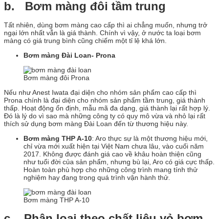
b. Bơm màng đôi tầm trung
Tất nhiên, dùng bơm màng cao cấp thì ai chẳng muốn, nhưng trở
ngại lớn nhất vẫn là giá thành. Chính vì vậy, ở nước ta loại bơm
màng có giá trung bình cũng chiếm một tỉ lệ khá lớn.
Bơm màng Đài Loan- Prona
Bơm màng đôi Prona
Nếu như Anest Iwata đại diện cho nhóm sản phẩm cao cấp thì
Prona chính là đại diện cho nhóm sản phẩm tầm trung, giá thành
thấp. Hoạt động ổn định, mẫu mã đa dạng, giá thành lại rất hợp lý.
Đó là lý do vì sao mà những công ty có quy mô vừa và nhỏ lại rất
thích sử dụng bơm màng Đài Loan đến từ thương hiệu này.
Bơm màng THP A-10
: Aro thực sự là một thương hiệu mới,
chỉ vừa mới xuất hiện tại Việt Nam chưa lâu, vào cuối năm
2017. Không được đánh giá cao về khâu hoàn thiện cũng
như tuổi đời của sản phẩm, nhưng bù lại, Aro có giá cực thấp.
Hoàn toàn phù hợp cho những công trình mang tính thử
nghiệm hay đang trong quá trình vận hành thử.
Bơm màng THP A-10
c. Phân loại theo chất liệu vỏ bơm