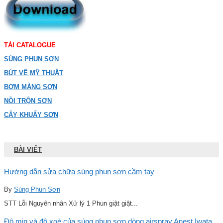
TẢI CATALOGUE
SÚNG PHUN SƠN
BÚT VẼ MỸ THUẬT
BƠM MÀNG SƠN
NỒI TRỘN SƠN
CÂY KHUẤY SƠN
BÀI VIẾT
Hướng dẫn sửa chữa súng phun sơn cầm tay
By
Súng Phun Sơn
STT Lỗi Nguyên nhân Xử lý 1 Phun giật giật...
Độ mịn và độ xoè của súng phun sơn dòng airspray Anest Iwata,