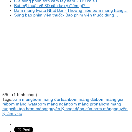
Giá súng phun sơn cầm tay năm 2019 có sự…
Bút mỹ thuật vẽ 3D cần lưu ý điểm gì?…
Bơm màng Iwata Nhật Bản- Thương hiệu bơm màng hàng…
Súng bao phim viên thuốc- Bao phim viên thuốc dùng…
5/5 - (1 bình chọn)
Tags:
bơm màng
bơm màng đài loan
bơm màng đôi
bơm màng giá
rẻ
bơm màng iwata
bơm màng ngăn
bơm màng prona
bơm màng
rung
cấu tạo bơm màng
nguyên lý hoạt động của bơm màng
nguyên
lý làm việc