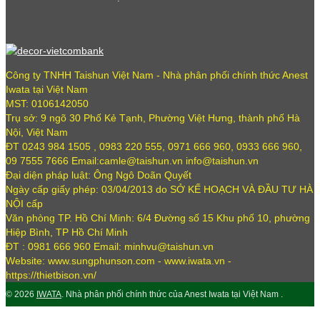
Công ty TNHH Taishun Việt Nam - Nhà phân phối chính thức Anest
Iwata tại Việt Nam
MST: 0106142050
Trụ sở: 9 ngõ 30 Phố Kẻ Tạnh, Phường Việt Hưng, thành phố Hà
Nội, Việt Nam
ĐT 0243 984 1505 , 0983 220 555, 0971 666 960, 0933 666 960,
09 7555 7666 Email:camle@taishun.vn info@taishun.vn
Đại diện pháp luật: Ông Ngô Doãn Quyết
Ngày cấp giấy phép: 03/04/2013 do SỞ KẾ HOẠCH VÀ ĐẦU TƯ HÀ
NỘI cấp
Văn phòng TP. Hồ Chí Minh: 6/4 Đường số 15 Khu phố 10, phường
Hiệp Bình, TP Hồ Chí Minh
ĐT : 0981 666 960 Email: minhvu@taishun.vn
Website: www.sungphunson.com - www.iwata.vn -
https://thietbison.vn/
© 2026
IWATA
. Nhà phân phối chính thức của Anest Iwata tại Việt Nam .