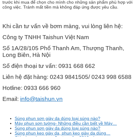
trước khi mua để chọn cho mình cho những sản phẩm phù hợp với
công việc. Tránh mất tiền mà không đáp ứng được yêu cầu.
Khi cần tư vấn về bơm màng, vui lòng liên hệ:
Công ty TNHH Taishun Việt Nam
Số 1A/28/105 Phố Thanh Am, Thượng Thanh,
Long Biên, Hà Nội
Số điện thoại tư vấn: 0931 668 662
Liên hệ đặt hàng: 0243 9841505/ 0243 998 6588
Hotline: 0933 666 960
Email:
info@taishun.vn
Súng phun sơn giày da dùng loại súng nào?
Máy phun sơn tường- Những điều cần biết về Máy…
Súng phun sơn giày da dùng loại súng nào?
Súng phun keo giày da, phun keo giày da dùng…