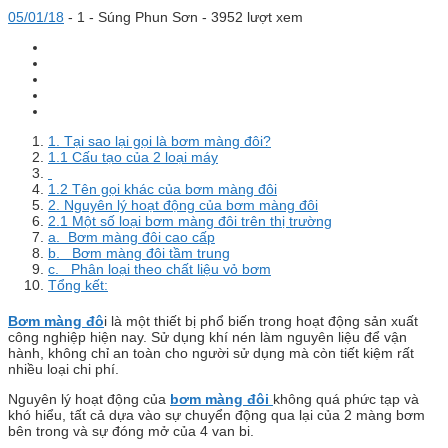
05/01/18
-
1 -
Súng Phun Sơn
- 3952 lượt xem
1. Tại sao lại gọi là bơm màng đôi?
1.1 Cấu tạo của 2 loại máy
1.2 Tên gọi khác của bơm màng đôi
2. Nguyên lý hoạt động của bơm màng đôi
2.1 Một số loại bơm màng đôi trên thị trường
a. Bơm màng đôi cao cấp
b. Bơm màng đôi tầm trung
c. Phân loại theo chất liệu vỏ bơm
Tổng kết:
Bơm màng đô
i là một thiết bị phổ biến trong hoạt động sản xuất
công nghiệp hiện nay. Sử dụng khí nén làm nguyên liệu để vận
hành, không chỉ an toàn cho người sử dụng mà còn tiết kiệm rất
nhiều loại chi phí.
Nguyên lý hoạt động của
bơm màng đôi
không quá phức tạp và
khó hiểu, tất cả dựa vào sự chuyển động qua lại của 2 màng bơm
bên trong và sự đóng mở của 4 van bi.