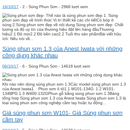
16/10/17
-
2 -
Súng Phun Sơn
- 2968 lượt xem
1. Súng
phun sơn đẹp về hình thức Vị trí thiết kế các chi tiếtCò bóp ở
súng:2.Súng phun sơn đẹp về nội dung Súng phun sơn đẹp: Chất
lượng và độ uy tín của thương hiệu đặt lên hàng đầuThương
hiệu2.1 Độ mịn2.2 Độ bền cao2.2 Tuổi thọ sản phẩmBài viết hữu
ích: Nếu nói về...
Súng phun sơn 1.3 của Anest Iwata với những
công dụng khác nhau
06/10/17
-
6 -
Súng Phun Sơn
- 14618 lượt xem
Khi nào nên dùng súng phun sơn 1.3Các model súng phun sơn 1.3
của Anest Iwata1. Phun sơn ô tô1.1 W101-134G: 1.2 W101-
134BPG:1.3 W400-132GPhun gỗ bằng súng phun sơn 1.3Bảng
tổng hợp Súng phun sơn 1.3 của Anest Iwata Súng phun sơn 1.3 là
loại súng phun sơn công nghiệp cầm tay hoặc tự động...
Giá súng phun sơn W101- Giá Súng phun sơn
cầm tay