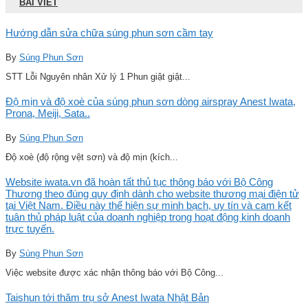
BÀI VIẾT
Hướng dẫn sửa chữa súng phun sơn cầm tay
By
Súng Phun Sơn
STT Lỗi Nguyên nhân Xử lý 1 Phun giật giật...
Độ mịn và độ xoè của súng phun sơn dòng airspray Anest Iwata,
Prona, Meiji, Sata..
By
Súng Phun Sơn
Độ xoè (độ rộng vệt sơn) và độ mịn (kích...
Website iwata.vn đã hoàn tất thủ tục thông báo với Bộ Công
Thương theo đúng quy định dành cho website thương mại điện tử
tại Việt Nam. Điều này thể hiện sự minh bạch, uy tín và cam kết
tuân thủ pháp luật của doanh nghiệp trong hoạt động kinh doanh
trực tuyến.
By
Súng Phun Sơn
Việc website được xác nhận thông báo với Bộ Công...
Taishun tới thăm trụ sở Anest Iwata Nhật Bản