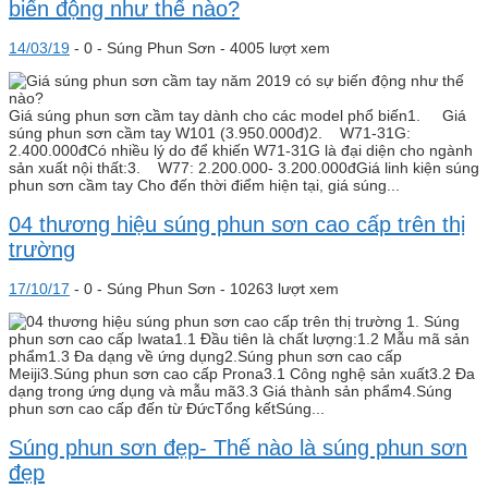
biến động như thế nào?
14/03/19
-
0 -
Súng Phun Sơn
- 4005 lượt xem
Giá súng phun sơn cầm tay dành cho các model phổ biến1. Giá
súng phun sơn cầm tay W101 (3.950.000đ)2. W71-31G:
2.400.000đCó nhiều lý do để khiến W71-31G là đại diện cho ngành
sản xuất nội thất:3. W77: 2.200.000- 3.200.000đGiá linh kiện súng
phun sơn cầm tay Cho đến thời điểm hiện tại, giá súng...
04 thương hiệu súng phun sơn cao cấp trên thị
trường
17/10/17
-
0 -
Súng Phun Sơn
- 10263 lượt xem
1. Súng
phun sơn cao cấp Iwata1.1 Đầu tiên là chất lượng:1.2 Mẫu mã sản
phẩm1.3 Đa dạng về ứng dụng2.Súng phun sơn cao cấp
Meiji3.Súng phun sơn cao cấp Prona3.1 Công nghệ sản xuất3.2 Đa
dạng trong ứng dụng và mẫu mã3.3 Giá thành sản phẩm4.Súng
phun sơn cao cấp đến từ ĐứcTổng kếtSúng...
Súng phun sơn đẹp- Thế nào là súng phun sơn
đẹp