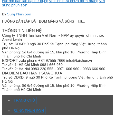
Hướng dẫn lắp đặt sử dụng vệ sinh sửa chữa bơm màng với
súng phun sơn
By
Súng Phun Sơn
HƯỚNG DẪN LẮP ĐẶT BƠM MÀNG VÀ SÚNG Tất...
THÔNG TIN LIÊN HỆ
Công ty TNHH Taishun Việt Nam - NPP ủy quyền chính thức
Anest Iwata
Trụ sở:
ĐĐKD: 9 ngõ 30 Phố Kẻ Tạnh, phường Việt Hưng, thành
phố Hà Nội
Văn phòng:
Số 6/4 đường số 15, khu phố 10, Phường Hiệp Bình,
Thành phố Hồ Chí Minh
EXPORT zalo phone +84 97555 7666 info@taishun.vn
Tư vấn 1:
Hồ Chí Minh 0981 666 960
Tư vấn 2:
Hà Nội 0983 220 555 - 0971 666 960 - 0933 666 960
ĐỊA ĐIỂM BẢO HÀNH SỬA CHỮA
Trụ sở
ĐĐKD: 9 ngõ 30 Phố Kẻ Tạnh, phường Việt Hưng, thành phố
Hà Nội
Văn phòng:
Số 6/4 đường số 15, khu phố 10, Phường Hiệp Bình,
Thành phố Hồ Chí Minh
TRANG CHỦ
SÚNG PHUN SƠN