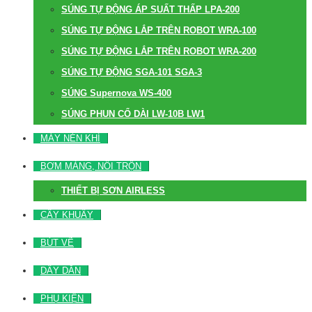
SÚNG TỰ ĐỘNG ÁP SUẤT THẤP LPA-200
SÚNG TỰ ĐỘNG LẮP TRÊN ROBOT WRA-100
SÚNG TỰ ĐỘNG LẮP TRÊN ROBOT WRA-200
SÚNG TỰ ĐỘNG SGA-101 SGA-3
SÚNG Supernova WS-400
SÚNG PHUN CỔ DÀI LW-10B LW1
MÁY NÉN KHÍ
BƠM MÀNG, NỒI TRỘN
THIẾT BỊ SƠN AIRLESS
CÂY KHUẤY
BÚT VẼ
DÂY DẪN
PHỤ KIỆN