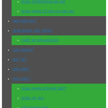
SÚNG SUPERNOVA WS-400
SÚNG PHUN CỔ DÀI LW-10B LW1
MÁY NÉN KHÍ
BƠM MÀNG, NỒI TRỘN
THIẾT BỊ SƠN AIRLESS
CÂY KHUẤY
BÚT VẼ
DÂY DẪN
PHỤ KIỆN
SÚNG PHUN SƠN ĐẶC BIỆT
SÚNG XỊT BỤI
CỐC ĐỰNG SƠN