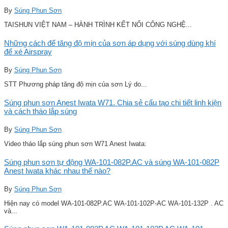
By
Súng Phun Sơn
TAISHUN VIỆT NAM – HÀNH TRÌNH KẾT NỐI CÔNG NGHỆ...
Những cách để tăng độ mịn của sơn áp dụng với súng dùng khí
để xé Airspray
By
Súng Phun Sơn
STT Phương pháp tăng độ mịn của sơn Lý do...
Súng phun sơn Anest Iwata W71. Chia sẻ cấu tạo chi tiết linh kiện
và cách tháo lắp súng
By
Súng Phun Sơn
Video tháo lắp súng phun sơn W71 Anest Iwata:
Súng phun sơn tự động WA-101-082P.AC và súng WA-101-082P
Anest Iwata khác nhau thế nào?
By
Súng Phun Sơn
Hiện nay có model WA-101-082P.AC WA-101-102P-AC WA-101-132P . AC
và...