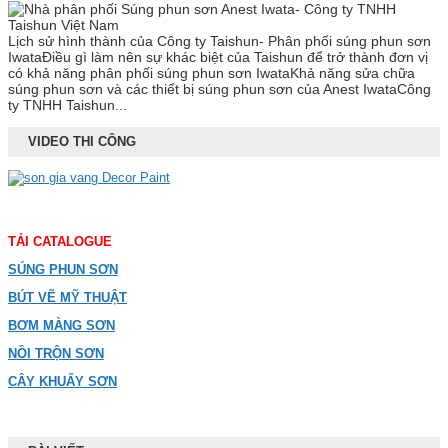
Lịch sử hình thành của Công ty Taishun- Phân phối súng phun sơn
IwataĐiều gì làm nên sự khác biệt của Taishun để trở thành đơn vị
có khả năng phân phối súng phun sơn IwataKhả năng sửa chữa
súng phun sơn và các thiết bị súng phun sơn của Anest IwataCông
ty TNHH Taishun...
VIDEO THI CÔNG
TẢI CATALOGUE
SÚNG PHUN SƠN
BÚT VẼ MỸ THUẬT
BƠM MÀNG SƠN
NỒI TRỘN SƠN
CÂY KHUẤY SƠN