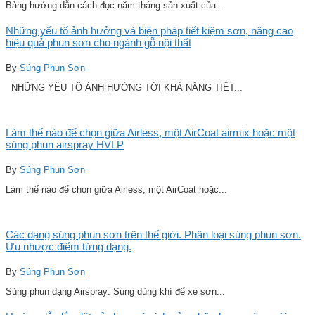
Bảng hướng dẫn cách đọc năm tháng sản xuất của...
Những yếu tố ảnh hưởng và biện pháp tiết kiệm sơn, nâng cao
hiệu quả phun sơn cho ngành gỗ nội thất
By
Súng Phun Sơn
NHỮNG YẾU TỐ ẢNH HƯỞNG TỚI KHẢ NĂNG TIẾT...
Làm thế nào để chọn giữa Airless, một AirCoat airmix hoặc một
súng phun airspray HVLP
By
Súng Phun Sơn
Làm thế nào để chọn giữa Airless, một AirCoat hoặc...
Các dạng súng phun sơn trên thế giới. Phân loại súng phun sơn.
Ưu nhược điểm từng dạng.
By
Súng Phun Sơn
Súng phun dạng Airspray: Súng dùng khí để xé sơn...