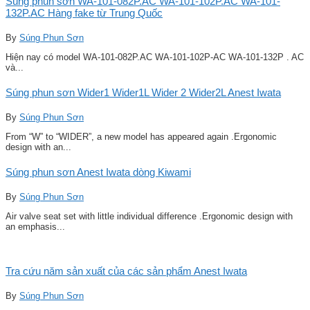
Súng phun sơn WA-101-082P.AC WA-101-102P.AC WA-101-
132P.AC Hàng fake từ Trung Quốc
By
Súng Phun Sơn
Hiện nay có model WA-101-082P.AC WA-101-102P-AC WA-101-132P . AC
và...
Súng phun sơn Wider1 Wider1L Wider 2 Wider2L Anest Iwata
By
Súng Phun Sơn
From “W” to “WIDER”, a new model has appeared again .Ergonomic
design with an...
Súng phun sơn Anest Iwata dòng Kiwami
By
Súng Phun Sơn
Air valve seat set with little individual difference .Ergonomic design with
an emphasis...
Tra cứu năm sản xuất của các sản phẩm Anest Iwata
By
Súng Phun Sơn