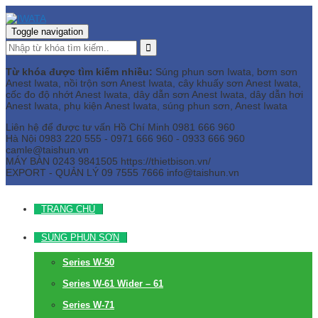
Toggle navigation
Từ khóa được tìm kiếm nhiều:
Súng phun sơn Iwata, bơm sơn
Anest Iwata, nồi trộn sơn Anest Iwata, cây khuấy sơn Anest Iwata,
cốc đo độ nhớt Anest Iwata, dây dẫn sơn Anest Iwata, dây dẫn hơi
Anest Iwata, phụ kiện Anest Iwata, súng phun sơn, Anest Iwata
Liên hệ để được tư vấn
Hồ Chí Minh
0981 666 960
Hà Nội
0983 220 555 - 0971 666 960 - 0933 666 960
camle@taishun.vn
MÁY BÀN
0243 9841505 https://thietbison.vn/
EXPORT - QUẢN LÝ
09 7555 7666
info@taishun.vn
TRANG CHỦ
SÚNG PHUN SƠN
Series W-50
Series W-61 Wider – 61
Series W-71