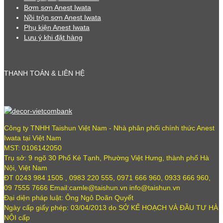
Bơm sơn Anest Iwata
Nồi trộn sơn Anest Iwata
Phụ kiện Anest Iwata
Lưu ý khi đặt hàng
THANH TOÁN & LIÊN HỆ
Công ty TNHH Taishun Việt Nam - Nhà phân phối chính thức Anest
Iwata tại Việt Nam
MST: 0106142050
Trụ sở: 9 ngõ 30 Phố Kẻ Tạnh, Phường Việt Hưng, thành phố Hà
Nội, Việt Nam
ĐT 0243 984 1505 , 0983 220 555, 0971 666 960, 0933 666 960,
09 7555 7666 Email:camle@taishun.vn info@taishun.vn
Đại diện pháp luật: Ông Ngô Doãn Quyết
Ngày cấp giấy phép: 03/04/2013 do SỞ KẾ HOẠCH VÀ ĐẦU TƯ HÀ
NỘI cấp