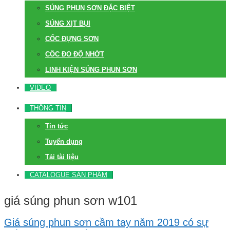
SÚNG PHUN SƠN ĐẶC BIỆT
SÚNG XỊT BỤI
CỐC ĐỰNG SƠN
CỐC ĐO ĐỘ NHỚT
LINH KIỆN SÚNG PHUN SƠN
VIDEO
THÔNG TIN
Tin tức
Tuyển dụng
Tải tài liệu
CATALOGUE SẢN PHẨM
giá súng phun sơn w101
Giá súng phun sơn cầm tay năm 2019 có sự