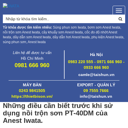
Togg
navig
Từ khóa được tìm kiếm nhiều:
Súng phun sơn Iwata, bơm sơn Anest Iwata,
nồi trộn sơn Anest Iwata, cây khuấy sơn Anest Iwata, cốc đo độ nhớt Anest
Iwata, dây dẫn sơn Anest Iwata, dây dẫn hơi Anest Iwata, phụ kiện Anest Iwata,
súng phun sơn, Anest Iwata
Liên hệ để được tư vấn
Hà Nội
Hồ Chí Minh
0983 220 555 - 0971 666 960 -
0981 666 960
0933 666 960
camle@taishun.vn
MÁY BÀN
EXPORT - QUẢN LÝ
0243 9841505
09 7555 7666
https://thietbison.vn/
info@taishun.vn
Những điều cần biết trước khi sử
dụng nồi trộn sơn PT-40DM của
Anest Iwata.