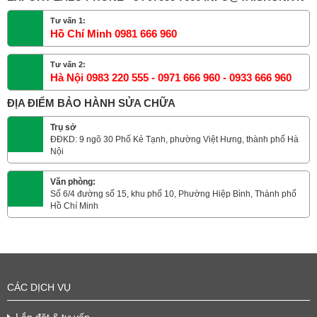
Tư vấn 1:
Hồ Chí Minh 0981 666 960
Tư vấn 2:
Hà Nội 0983 220 555 - 0971 666 960 - 0933 666 960
ĐỊA ĐIỂM BẢO HÀNH SỬA CHỮA
Trụ sở
ĐĐKD: 9 ngõ 30 Phố Kẻ Tạnh, phường Việt Hưng, thành phố Hà
Nội
Văn phòng:
Số 6/4 đường số 15, khu phố 10, Phường Hiệp Bình, Thành phố
Hồ Chí Minh
CÁC DỊCH VỤ
Lắp đặt & tư vấn