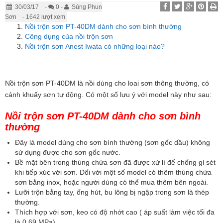
30/03/17
-
0 -
Súng Phun
Sơn
- 1642 lượt xem
Nồi trộn sơn PT-40DM dành cho sơn bình thường
Công dụng của nồi trộn sơn
Nồi trộn sơn Anest Iwata có những loại nào?
Nồi trộn sơn PT-40DM là nồi dùng cho loai sơn thông thường, có
cánh khuấy sơn tự động. Có một số lưu ý với model này như sau:
Nồi trộn sơn PT-40DM dành cho sơn bình
thường
Đây là model dùng cho sơn bình thường (sơn gốc dầu) không
sử dụng được cho sơn gốc nước.
Bề mặt bên trong thùng chứa sơn đã được xử lí để chống gỉ sét
khi tiếp xúc với sơn. Đối với một số model có thêm thùng chứa
sơn bằng inox, hoặc người dùng có thể mua thêm bên ngoài.
Lưỡi trộn bằng tay, ống hút, bu lông bị ngập trong sơn là thép
thường.
Thích hợp với sơn, keo có độ nhớt cao ( áp suất làm việc tối đa
là 0.69 MPa)