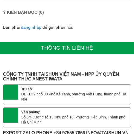
Ý KIẾN BẠN ĐỌC (0)
Bạn phải
đăng nhập
để gửi phản hồi.
THÔNG TIN LIÊN HỆ
CÔNG TY TNHH TAISHUN VIỆT NAM - NPP ỦY QUYỀN
CHÍNH THỨC ANEST IWATA
Trụ sở:
ĐĐKD: 9 ngõ 30 Phố Kẻ Tạnh, phường Việt Hưng, thành phố Hà
Nội
Văn phòng:
Số 6/4 đường số 15, khu phố 10, Phường Hiệp Bình, Thành phố
Hồ Chí Minh
EXPORT ZALO PHONE +84 97555 7666 INFO@TAISHUN.VN