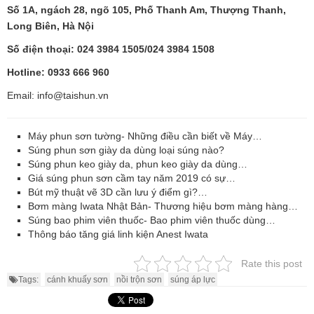
Số 1A, ngách 28, ngõ 105, Phố Thanh Am, Thượng Thanh,
Long Biên, Hà Nội
Số điện thoại: 024 3984 1505/024 3984 1508
Hotline: 0933 666 960
Email: info@taishun.vn
Máy phun sơn tường- Những điều cần biết về Máy…
Súng phun sơn giày da dùng loại súng nào?
Súng phun keo giày da, phun keo giày da dùng…
Giá súng phun sơn cầm tay năm 2019 có sự…
Bút mỹ thuật vẽ 3D cần lưu ý điểm gì?…
Bơm màng Iwata Nhật Bản- Thương hiệu bơm màng hàng…
Súng bao phim viên thuốc- Bao phim viên thuốc dùng…
Thông báo tăng giá linh kiện Anest Iwata
Rate this post
Tags:
cánh khuấy sơn
nồi trộn sơn
súng áp lực