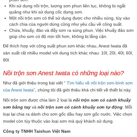
Khi sử dụng nồi trộn, lượng sơn phun liên tục, không bị ngắt
quãng như khi sử dụng cốc dựng sơn.
Một nồi trộn sơn có thể sử dụng được cho nhiều súng, tùy vào
cách chia của người dùng cũng như yêu cầu về công suất.
Chứa, khuấy, đảo và đẩy sơn ra súng phun. Việc khuấy đảo sơn
giúp cho sơn có độ mịn tốt hơn, không bị lắng cặn.
Để thích hợp với công suất phun sơn khác nhau, Anest Iwata đã
sản xuất rất nhiều model với dung tích khác nhau: 10l, 20l, 40l, 60l,
80l.
Nồi trộn sơn Anest Iwata có những loại nào?
Như đã giới thiệu trong bài viết “
Tìm hiểu về nồi trộn sơn-bình sơn
của Anest Iwata”
, chúng tôi đã giới thiệu khá chi tiết về thiết bị này.
Nồi trộn sơn được chia làm 2 loại là
nồi trộn sơn có cánh khuấy
sơn bằng tay
và
nồi trộn sơn có cánh khuấy sơn tự động
. Mỗi
loại lại chia ra dành cho sơn gốc dầu hay sơn gốc nước. Việc chọn
model còn tùy thuộc vào loại sơn mà quý khách sử dụng.
Công ty TNHH Taishun Việt Nam