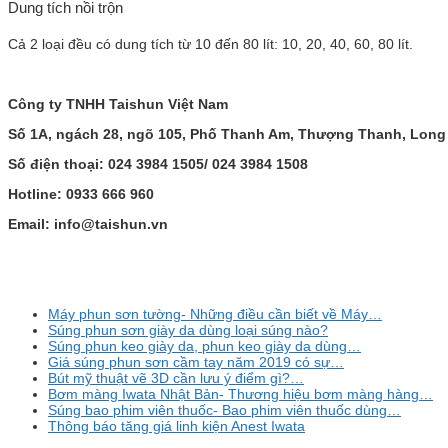
Dung tích nồi trộn
Cả 2 loại đều có dung tích từ 10 đến 80 lít: 10, 20, 40, 60, 80 lít.
Công ty TNHH Taishun Việt Nam
Số 1A, ngách 28, ngõ 105, Phố Thanh Am, Thượng Thanh, Long 
Số điện thoại: 024 3984 1505/ 024 3984 1508
Hotline: 0933 666 960
Email: info@taishun.vn
Máy phun sơn tường- Những điều cần biết về Máy…
Súng phun sơn giày da dùng loại súng nào?
Súng phun keo giày da, phun keo giày da dùng…
Giá súng phun sơn cầm tay năm 2019 có sự…
Bút mỹ thuật vẽ 3D cần lưu ý điểm gì?…
Bơm màng Iwata Nhật Bản- Thương hiệu bơm màng hàng…
Súng bao phim viên thuốc- Bao phim viên thuốc dùng…
Thông báo tăng giá linh kiện Anest Iwata