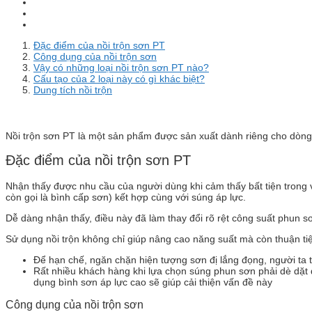
Đặc điểm của nồi trộn sơn PT
Công dụng của nồi trộn sơn
Vậy có những loại nồi trộn sơn PT nào?
Cấu tạo của 2 loại này có gì khác biệt?
Dung tích nồi trộn
Nồi trộn sơn PT là một sản phẩm được sản xuất dành riêng cho dòng
Đặc điểm của nồi trộn sơn PT
Nhận thấy được nhu cầu của người dùng khi cảm thấy bất tiện trong v
còn gọi là bình cấp sơn) kết hợp cùng với súng áp lực.
Dễ dàng nhận thấy, điều này đã làm thay đổi rõ rệt công suất phun sơ
Sử dụng nồi trộn không chỉ giúp nâng cao năng suất mà còn thuận ti
Để hạn chế, ngăn chặn hiện tượng sơn đị lắng đọng, người ta 
Rất nhiều khách hàng khi lựa chọn súng phun sơn phải dè dặt đ
dụng bình sơn áp lực cao sẽ giúp cải thiện vấn đề này
Công dụng của nồi trộn sơn