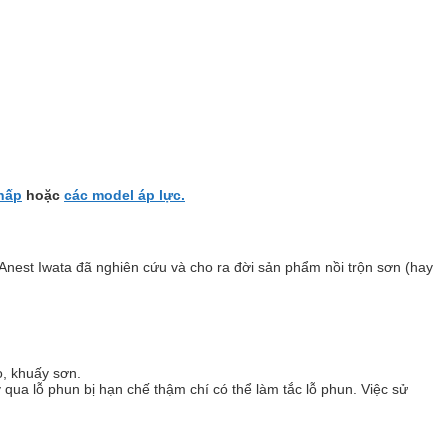
hấp
hoặc
các model áp lực.
 Anest Iwata đã nghiên cứu và cho ra đời sản phẩm nồi trộn sơn (hay
o, khuấy sơn.
qua lỗ phun bị hạn chế thậm chí có thể làm tắc lỗ phun. Việc sử