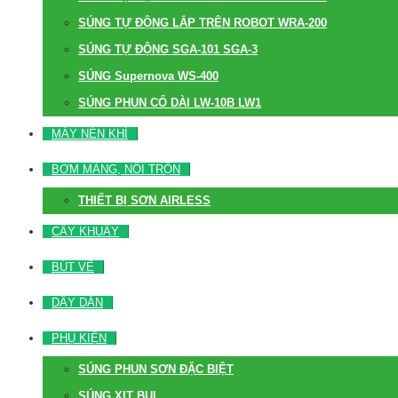
SÚNG TỰ ĐỘNG LẮP TRÊN ROBOT WRA-200
SÚNG TỰ ĐỘNG SGA-101 SGA-3
SÚNG Supernova WS-400
SÚNG PHUN CỔ DÀI LW-10B LW1
MÁY NÉN KHÍ
BƠM MÀNG, NỒI TRỘN
THIẾT BỊ SƠN AIRLESS
CÂY KHUẤY
BÚT VẼ
DÂY DẪN
PHỤ KIỆN
SÚNG PHUN SƠN ĐẶC BIỆT
SÚNG XỊT BỤI