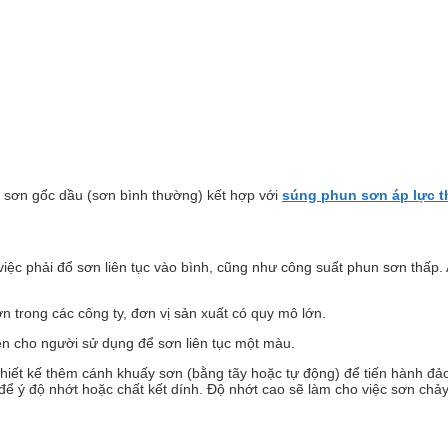
 sơn gốc dầu (sơn bình thường) kết hợp với
súng phun sơn áp lực t
iệc phải đổ sơn liên tục vào bình, cũng như công suất phun sơn thấp.
n trong các công ty, đơn vị sản xuất có quy mô lớn.
ện cho người sử dụng để sơn liên tục một màu.
thiết kế thêm cánh khuấy sơn (bằng tãy hoặc tự động) để tiến hành đả
ể ý độ nhớt hoặc chất kết dính. Độ nhớt cao sẽ làm cho việc sơn chảy 