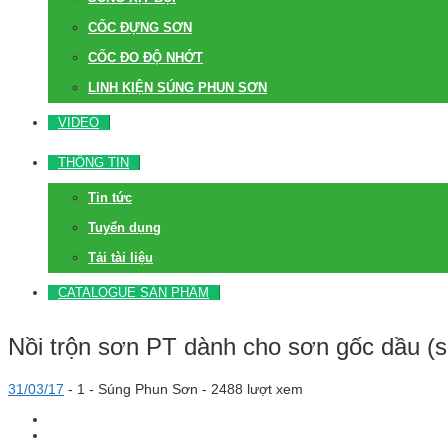
CỐC ĐỰNG SƠN
CỐC ĐO ĐỘ NHỚT
LINH KIỆN SÚNG PHUN SƠN
VIDEO
THÔNG TIN
Tin tức
Tuyển dụng
Tải tài liệu
CATALOGUE SẢN PHẨM
Nồi trộn sơn PT dành cho sơn gốc dầu (
31/03/17
-
1 -
Súng Phun Sơn
- 2488 lượt xem