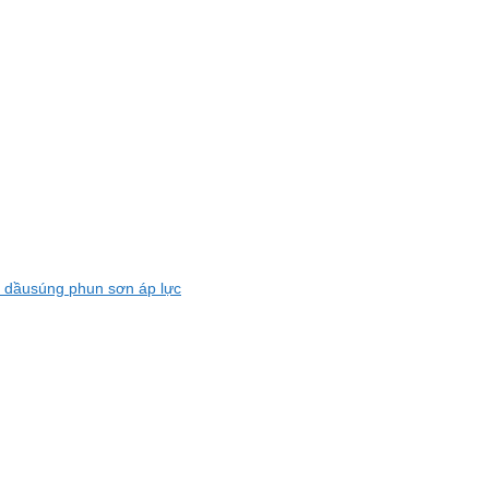
c dầu
súng phun sơn áp lực