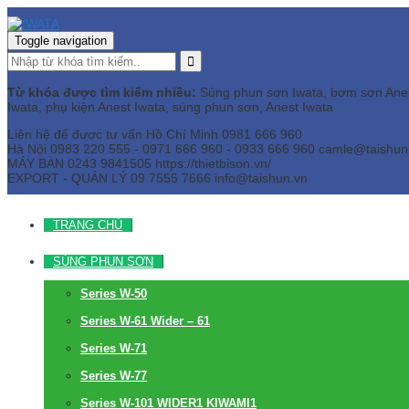
Toggle navigation
Từ khóa được tìm kiếm nhiều:
Súng phun sơn Iwata, bơm sơn Anest 
Iwata, phụ kiện Anest Iwata, súng phun sơn, Anest Iwata
Liên hệ để được tư vấn
Hồ Chí Minh
0981 666 960
Hà Nội
0983 220 555 - 0971 666 960 - 0933 666 960
camle@taishun
MÁY BÀN
0243 9841505 https://thietbison.vn/
EXPORT - QUẢN LÝ
09 7555 7666
info@taishun.vn
TRANG CHỦ
SÚNG PHUN SƠN
Series W-50
Series W-61 Wider – 61
Series W-71
Series W-77
Series W-101 WIDER1 KIWAMI1