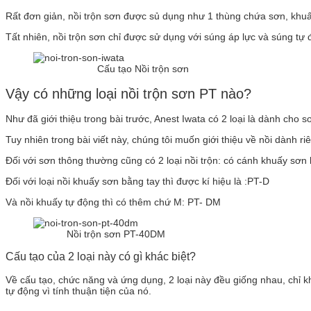
Rất đơn giản, nồi trộn sơn được sủ dụng như 1 thùng chứa sơn, khu
Tất nhiên, nồi trộn sơn chỉ được sử dụng với súng áp lực và súng tự
Cấu tạo Nồi trộn sơn
Vậy có những loại nồi trộn sơn PT nào?
Như đã giới thiệu trong bài trước, Anest Iwata có 2 loại là dành cho
Tuy nhiên trong bài viết này, chúng tôi muốn giới thiệu về nồi dành r
Đối với sơn thông thường cũng có 2 loại nồi trộn: có cánh khuấy sơ
Đối với loại nồi khuấy sơn bằng tay thì được kí hiệu là :PT-D
Và nồi khuấy tự động thì có thêm chứ M: PT- DM
Nồi trộn sơn PT-40DM
Cấu tạo của 2 loại này có gì khác biệt?
Về cấu tạo, chức năng và ứng dụng, 2 loại này đều giống nhau, chỉ k
tự động vì tính thuận tiện của nó.