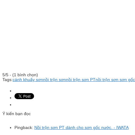
5/5 - (1 bình chọn)
Tags:
cánh khuấy sơn
nồi trộn sơn
nồi trộn sơn PT
nồi trộn sơn sơn gố
Ý kiến bạn đọc
Pingback:
Nồi trộn sơn PT dành cho sơn gốc nước. - IWATA