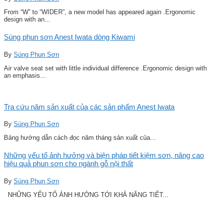
From “W” to “WIDER”, a new model has appeared again .Ergonomic
design with an...
Súng phun sơn Anest Iwata dòng Kiwami
By
Súng Phun Sơn
Air valve seat set with little individual difference .Ergonomic design with
an emphasis...
Tra cứu năm sản xuất của các sản phẩm Anest Iwata
By
Súng Phun Sơn
Bảng hướng dẫn cách đọc năm tháng sản xuất của...
Những yếu tố ảnh hưởng và biện pháp tiết kiệm sơn, nâng cao
hiệu quả phun sơn cho ngành gỗ nội thất
By
Súng Phun Sơn
NHỮNG YẾU TỐ ẢNH HƯỞNG TỚI KHẢ NĂNG TIẾT...