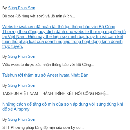
By
Súng Phun Sơn
Độ xoè (độ rộng vệt sơn) và độ mịn (kích...
Website iwata.vn đã hoàn tất thủ tục thông báo với Bộ Công
Thương theo đúng quy định dành cho website thương mại điện tử
tại Việt Nam. Điều này thể hiện sự minh bạch, uy tín và cam kết
tuân thủ pháp luật của doanh nghiệp trong hoạt động kinh doanh
trực tuyến.
By
Súng Phun Sơn
Việc website được xác nhận thông báo với Bộ Công...
Taishun tới thăm trụ sở Anest Iwata Nhật Bản
By
Súng Phun Sơn
TAISHUN VIỆT NAM – HÀNH TRÌNH KẾT NỐI CÔNG NGHỆ...
Những cách để tăng độ mịn của sơn áp dụng với súng dùng khí
để xé Airspray
By
Súng Phun Sơn
STT Phương pháp tăng độ mịn của sơn Lý do...