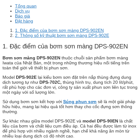
Tổng quan
Dịch vụ
Báo giá
Đặt hàng
1. Đặc điểm của bơm sơn màng DPS-902EN
2. Thông số kỹ thuật bơm sơn màng DPS-902E
1. Đặc điểm của bơm sơn màng DPS-902EN
Bơm sơn màng DPS-902EN
thuộc chuỗi sản phẩm bơm màng
Iwata của Nhật Bản, một trong những thương hiệu nổi tiếng trên
toàn thế giới về thiết bị phun sơn.
Model
DPS-902E
lại kiểu bơm sơn đặt trên nắp thùng đựng dung
dịch tương tự như
DPS-702C,
thùng hình trụ, dung tích 20 lít/phút,
rất phù hợp cho các đơn vị, công ty sản xuất phun sơn liên tục trong
một ngày với số lượng lớn.
Sử dụng bơm sơn kết hợp với
Súng phun sơn
sẽ là một giải pháp
hữu hiệu, mang lại hiệu quả tốt hơn thay cho cốc đựng sơn thông
thường.
Sự khác nhau giữa model DPS-902E và
model DPS-90EN
là chất
liệu của bơm và chất liệu cụm điều áp. Cả hai đều được làm từ inox
để phù hợp với nhiều ngành nghề, hạn chế khả năng ăn mòn từ
nhiều loại dung dịch có độ nhớt cao.