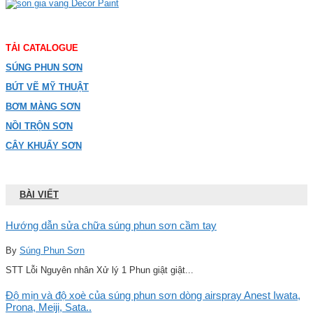
TẢI CATALOGUE
SÚNG PHUN SƠN
BÚT VẼ MỸ THUẬT
BƠM MÀNG SƠN
NỒI TRỘN SƠN
CÂY KHUẤY SƠN
BÀI VIẾT
Hướng dẫn sửa chữa súng phun sơn cầm tay
By
Súng Phun Sơn
STT Lỗi Nguyên nhân Xử lý 1 Phun giật giật...
Độ mịn và độ xoè của súng phun sơn dòng airspray Anest Iwata,
Prona, Meiji, Sata..