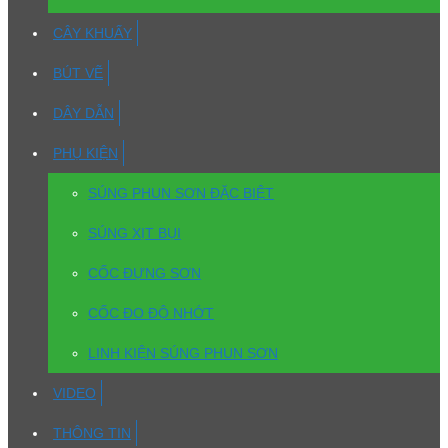
CÂY KHUẤY
BÚT VẼ
DÂY DẪN
PHỤ KIỆN
SÚNG PHUN SƠN ĐẶC BIỆT
SÚNG XỊT BỤI
CỐC ĐỰNG SƠN
CỐC ĐO ĐỘ NHỚT
LINH KIỆN SÚNG PHUN SƠN
VIDEO
THÔNG TIN