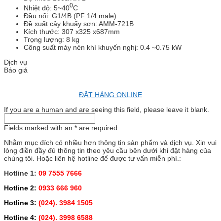
0
Nhiệt độ: 5~40
C
Đầu nối: G1/4B (PF 1/4 male)
Đề xuất cây khuấy sơn: AMM-721B
Kích thước: 307 x325 x687mm
Trọng lượng: 8 kg
Công suất máy nén khí khuyến nghị: 0.4 ~0.75 kW
Dịch vụ
Báo giá
ĐẶT HÀNG ONLINE
If you are a human and are seeing this field, please leave it blank.
Fields marked with an
*
are required
Nhằm mục đích có nhiều hơn thông tin sản phẩm và dịch vụ. Xin vui
lòng điền đầy đủ thông tin theo yêu cầu bên dưới khi đặt hàng của
chúng tôi. Hoặc liên hệ hotline để được tư vấn miễn phí.:
Hotline 1:
09 7555 7666
Hotline 2:
0933 666 960
Hotline 3:
(024). 3984 1505
Hotline 4:
(024). 3998 6588