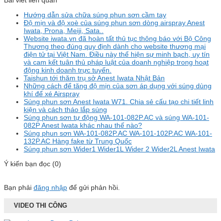
Hướng dẫn sửa chữa súng phun sơn cầm tay
Độ mịn và độ xoè của súng phun sơn dòng airspray Anest
Iwata, Prona, Meiji, Sata..
Website iwata.vn đã hoàn tất thủ tục thông báo với Bộ Công
Thương theo đúng quy định dành cho website thương mại
điện tử tại Việt Nam. Điều này thể hiện sự minh bạch, uy tín
và cam kết tuân thủ pháp luật của doanh nghiệp trong hoạt
động kinh doanh trực tuyến.
Taishun tới thăm trụ sở Anest Iwata Nhật Bản
Những cách để tăng độ mịn của sơn áp dụng với súng dùng
khí để xé Airspray
Súng phun sơn Anest Iwata W71. Chia sẻ cấu tạo chi tiết linh
kiện và cách tháo lắp súng
Súng phun sơn tự động WA-101-082P.AC và súng WA-101-
082P Anest Iwata khác nhau thế nào?
Súng phun sơn WA-101-082P.AC WA-101-102P.AC WA-101-
132P.AC Hàng fake từ Trung Quốc
Súng phun sơn Wider1 Wider1L Wider 2 Wider2L Anest Iwata
Ý kiến bạn đọc (0)
Bạn phải
đăng nhập
để gửi phản hồi.
VIDEO THI CÔNG