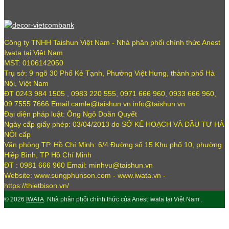
Công ty TNHH Taishun Việt Nam - Nhà phân phối chính thức Anest
Iwata tại Việt Nam
MST: 0106142050
Trụ sở: 9 ngõ 30 Phố Kẻ Tạnh, Phường Việt Hưng, thành phố Hà
Nội, Việt Nam
ĐT 0243 984 1505 , 0983 220 555, 0971 666 960, 0933 666 960,
09 7555 7666 Email:camle@taishun.vn info@taishun.vn
Đại diện pháp luật: Ông Ngô Doãn Quyết
Ngày cấp giấy phép: 03/04/2013 do SỞ KẾ HOẠCH VÀ ĐẦU TƯ HÀ
NỘI cấp
Văn phòng TP. Hồ Chí Minh: 6/4 Đường số 15 Khu phố 10, phường
Hiệp Bình, TP Hồ Chí Minh
ĐT : 0981 666 960 Email: minhvu@taishun.vn
Website: www.sungphunson.com - www.iwata.vn -
https://thietbison.vn/
© 2026
IWATA
. Nhà phân phối chính thức của Anest Iwata tại Việt Nam .