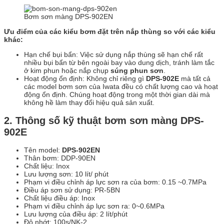
Bơm sơn màng DPS-902EN
Ưu điểm của các kiểu bơm đặt trên nắp thùng so với các kiểu
khác:
Hạn chế bụi bẩn: Việc sử dụng nắp thùng sẽ hạn chế rất
nhiều bụi bẩn từ bên ngoài bay vào dung dịch, tránh làm tắc
ở kim phun hoặc nắp chụp
súng phun sơn
.
Hoạt động ổn định: Không chỉ riêng gì
DPS-902E
mà tất cả
các model bơm sơn của Iwata đều có chất lượng cao và hoạt
động ổn định. Chúng hoạt động trong một thời gian dài mà
không hề làm thay đổi hiệu quả sản xuất.
2. Thông số kỹ thuật bơm sơn màng DPS-
902E
Tên model:
DPS-902EN
Thân bơm: DDP-90EN
Chất liệu: Inox
Lưu lượng sơn: 10 lít/ phút
Phạm vi điều chỉnh áp lực sơn ra của bơm: 0.15 ~0.7MPa
Điều áp sơn sử dụng: PR-5BN
Chất liệu điều áp: Inox
Phạm vi điều chỉnh áp lực sơn ra: 0~0.6MPa
Lưu lượng của điều áp: 2 lít/phút
Độ nhớt: 100s/NK-2