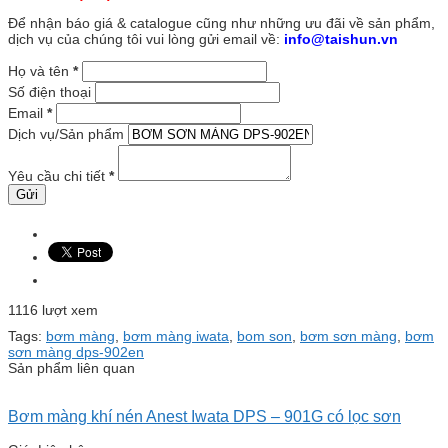
Để nhận báo giá & catalogue cũng như những ưu đãi về sản phẩm,
dịch vụ của chúng tôi vui lòng gửi email về:
info@taishun.vn
Họ và tên
*
Số điện thoại
Email
*
Dịch vụ/Sản phẩm
Yêu cầu chi tiết
*
1116 lượt xem
Tags:
bơm màng
,
bơm màng iwata
,
bom son
,
bơm sơn màng
,
bơm
sơn màng dps-902en
Sản phẩm liên quan
Bơm màng khí nén Anest Iwata DPS – 901G có lọc sơn