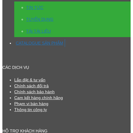
TIN TỨC
TUYỂN DỤNG
TẢI TÀI LIỆU
CATALOGUE SẢN PHẨM
CÁC DỊCH VỤ
Lắp đặt & tư vấn
Chính sách đổi trả
Chính sách bảo hành
Cam kết hàng chính hãng
Phạm vi bán hàng
Thông tin công ty
HỖ TRỢ KHÁCH HÀNG