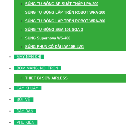
SÚNG TỰ ĐỘNG ÁP SUẤT THẤP LPA-200
SÚNG TỰ ĐỘNG LẮP TRÊN ROBOT WRA-100
SÚNG TỰ ĐỘNG LẮP TRÊN ROBOT WRA-200
SÚNG TỰ ĐỘNG SGA-101 SGA-3
SÚNG Supernova WS-400
SÚNG PHUN CỔ DÀI LW-10B LW1
MÁY NÉN KHÍ
BƠM MÀNG, NỒI TRỘN
THIẾT BỊ SƠN AIRLESS
CÂY KHUẤY
BÚT VẼ
DÂY DẪN
PHỤ KIỆN