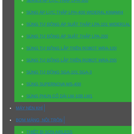
SERIES ÁP LỰC THẤP LPH-300
SÚNG ÁP LỰC THẤP LPH-400 WIDER4L KIWAMI4
SÚNG TỰ ĐỘNG ÁP SUẤT THẤP LPA-101 WIDER1AL
SÚNG TỰ ĐỘNG ÁP SUẤT THẤP LPA-200
SÚNG TỰ ĐỘNG LẮP TRÊN ROBOT WRA-100
SÚNG TỰ ĐỘNG LẮP TRÊN ROBOT WRA-200
SÚNG TỰ ĐỘNG SGA-101 SGA-3
SÚNG SUPERNOVA WS-400
SÚNG PHUN CỔ DÀI LW-10B LW1
MÁY NÉN KHÍ
BƠM MÀNG, NỒI TRỘN
THIẾT BỊ SƠN AIRLESS