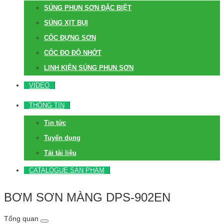
SÚNG PHUN SƠN ĐẶC BIỆT
SÚNG XỊT BỤI
CỐC ĐỰNG SƠN
CỐC ĐO ĐỘ NHỚT
LINH KIỆN SÚNG PHUN SƠN
VIDEO
THÔNG TIN
Tin tức
Tuyển dụng
Tải tài liệu
CATALOGUE SẢN PHẨM
BƠM SƠN MÀNG DPS-902EN
Tổng quan