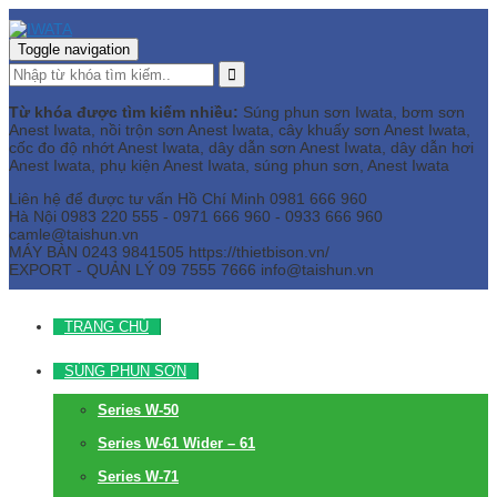
Toggle navigation
Từ khóa được tìm kiếm nhiều:
Súng phun sơn Iwata, bơm sơn
Anest Iwata, nồi trộn sơn Anest Iwata, cây khuấy sơn Anest Iwata,
cốc đo độ nhớt Anest Iwata, dây dẫn sơn Anest Iwata, dây dẫn hơi
Anest Iwata, phụ kiện Anest Iwata, súng phun sơn, Anest Iwata
Liên hệ để được tư vấn
Hồ Chí Minh
0981 666 960
Hà Nội
0983 220 555 - 0971 666 960 - 0933 666 960
camle@taishun.vn
MÁY BÀN
0243 9841505 https://thietbison.vn/
EXPORT - QUẢN LÝ
09 7555 7666
info@taishun.vn
TRANG CHỦ
SÚNG PHUN SƠN
Series W-50
Series W-61 Wider – 61
Series W-71