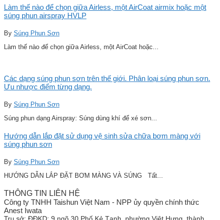
Làm thế nào để chọn giữa Airless, một AirCoat airmix hoặc một
súng phun airspray HVLP
By
Súng Phun Sơn
Làm thế nào để chọn giữa Airless, một AirCoat hoặc...
Các dạng súng phun sơn trên thế giới. Phân loại súng phun sơn.
Ưu nhược điểm từng dạng.
By
Súng Phun Sơn
Súng phun dạng Airspray: Súng dùng khí để xé sơn...
Hướng dẫn lắp đặt sử dụng vệ sinh sửa chữa bơm màng với
súng phun sơn
By
Súng Phun Sơn
HƯỚNG DẪN LẮP ĐẶT BƠM MÀNG VÀ SÚNG Tất...
THÔNG TIN LIÊN HỆ
Công ty TNHH Taishun Việt Nam - NPP ủy quyền chính thức
Anest Iwata
Trụ sở:
ĐĐKD: 9 ngõ 30 Phố Kẻ Tạnh, phường Việt Hưng, thành