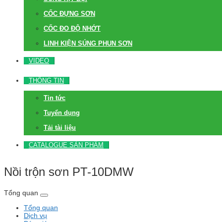
CỐC ĐỰNG SƠN
CỐC ĐO ĐỘ NHỚT
LINH KIỆN SÚNG PHUN SƠN
VIDEO
THÔNG TIN
Tin tức
Tuyển dụng
Tải tài liệu
CATALOGUE SẢN PHẨM
Nồi trộn sơn PT-10DMW
Tổng quan
Tổng quan
Dịch vụ