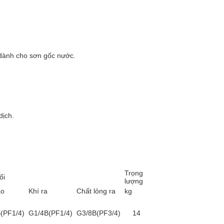
 dành cho sơn gốc nước.
dịch.
Trọng
ối
lượng
ào
Khí ra
Chất lỏng ra
kg
(PF1/4)
G1/4B(PF1/4)
G3/8B(PF3/4)
14