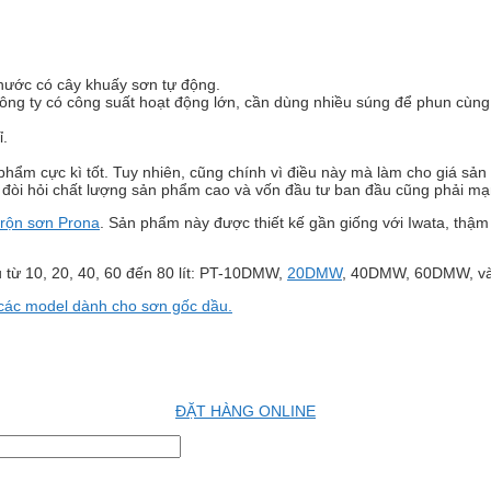
 nước có cây khuấy sơn tự động.
ông ty có công suất hoạt động lớn, cần dùng nhiều súng để phun cùng 
ỉ.
hẩm cực kì tốt. Tuy nhiên, cũng chính vì điều này mà làm cho giá sản 
 đòi hỏi chất lượng sản phẩm cao và vốn đầu tư ban đầu cũng phải mạ
trộn sơn Prona
. Sản phẩm này được thiết kế gần giống với Iwata, thậm
u từ 10, 20, 40, 60 đến 80 lít: PT-10DMW,
20DMW
, 40DMW, 60DMW, v
các model dành cho sơn gốc dầu.
ĐẶT HÀNG ONLINE