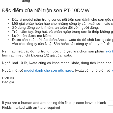
động
Đặc điểm của Nồi trộn sơn PT-10DMW
Đây là model nằm trong series nồi trộn sơn dành cho sơn gốc
Một giải pháp hoàn hảo cho những công ty sản xuất sơn, các c
Sử dụng động cơ khí nén, an toàn đối với người dùng.
Trộn cầm tay, ống hút, và phần ngập trong sơn là thép không g
Lưỡi trộn được mạ kiềm.
Được sản xuất bởi tập đoàn Anest Iwata do đó chất lượng sản p
vào các công ty của Nhật Bản hoặc các công ty có quy mô lớn,
Nên hầu hết, các đơn vị trong nước chủ yếu lựa chọn sản phẩm
nồi 
hơn rất nhiều, chỉ khoảng 1/2 giá của Iwata.
Ngoài loại 10 lít, Iwata cũng có khác model khác, dung tích khác nha
Ngoài một số
model dành cho sơn gốc nước
, Iwata còn phổ biến với
Dịch vụ
Báo giá
If you are a human and are seeing this field, please leave it blank.
Fields marked with an
*
are required