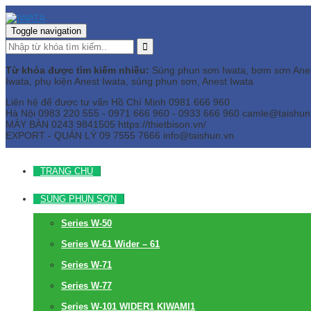
Toggle navigation
Từ khóa được tìm kiếm nhiều:
Súng phun sơn Iwata, bơm sơn Anest 
Iwata, phụ kiện Anest Iwata, súng phun sơn, Anest Iwata
Liên hệ để được tư vấn
Hồ Chí Minh
0981 666 960
Hà Nội
0983 220 555 - 0971 666 960 - 0933 666 960
camle@taishun
MÁY BÀN
0243 9841505 https://thietbison.vn/
EXPORT - QUẢN LÝ
09 7555 7666
info@taishun.vn
TRANG CHỦ
SÚNG PHUN SƠN
Series W-50
Series W-61 Wider – 61
Series W-71
Series W-77
Series W-101 WIDER1 KIWAMI1