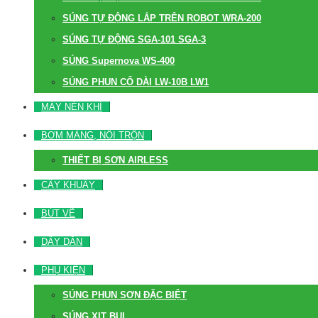
SÚNG TỰ ĐỘNG LẮP TRÊN ROBOT WRA-200
SÚNG TỰ ĐỘNG SGA-101 SGA-3
SÚNG Supernova WS-400
SÚNG PHUN CỔ DÀI LW-10B LW1
MÁY NÉN KHÍ
BƠM MÀNG, NỒI TRỘN
THIẾT BỊ SƠN AIRLESS
CÂY KHUẤY
BÚT VẼ
DÂY DẪN
PHỤ KIỆN
SÚNG PHUN SƠN ĐẶC BIỆT
SÚNG XỊT BỤI