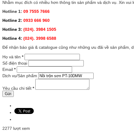
Nhằm mục đích có nhiều hơn thông tin sản phẩm và dịch vụ. Xin vui lò
Hotline 1:
09 7555 7666
Hotline 2:
0933 666 960
Hotline 3:
(024). 3984 1505
Hotline 4:
(024). 3998 6588
Để nhận báo giá & catalogue cũng như những ưu đãi về sản phẩm, dịc
Họ và tên
*
Số điện thoại
Email
*
Dịch vụ/Sản phẩm
Yêu cầu chi tiết
*
2277 lượt xem