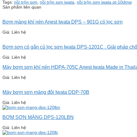
Tags:
nồi trộn sơn
,
nồi trộn sơn iwata
,
nồi trộn sơn iwata pt-10dmw
Sản phẩm liên quan
Bơm màng khí nén Anest Iwata DPS – 901G có lọc sơn
Giá: Liên hệ
Bơm sơn có gắn củ lọc sơn Iwata DPS-1201C . Giải pháp chố
Giá: Liên hệ
Máy bơm sơn khí nén HDPA-705C Anest Iwata Made in Thail
Giá: Liên hệ
Máy bơm sơn màng đôi Iwata DDP-70B
Giá: Liên hệ
BƠM SƠN MÀNG DPS-120LBN
Giá: Liên hệ