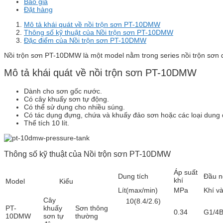
Báo giá
Đặt hàng
Mô tả khái quát về nồi trộn sơn PT-10DMW
Thông số kỹ thuật của Nồi trộn sơn PT-10DMW
Đặc điểm của Nồi trộn sơn PT-10DMW
Nồi trộn sơn PT-10DMW là một model nằm trong series nồi trộn sơn
Mô tả khái quát về nồi trộn sơn PT-10DMW
Dành cho sơn gốc nước.
Có cây khuấy sơn tự động.
Có thể sử dụng cho nhiều súng.
Có tác dụng đựng, chứa và khuấy đảo sơn hoặc các loại dung 
Thể tích 10 lít.
Thông số kỹ thuật của Nồi trộn sơn PT-10DMW
Áp suất
Dung tích
Đầu n
khí
Model
Kiểu
Lít(max/min)
MPa
Khí v
Cây
10(8.4/2.6)
PT-
khuấy
Sơn thông
0.34
G1/4B
10DMW
sơn tự
thường