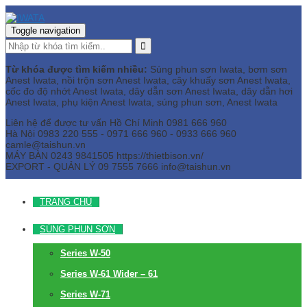
Toggle navigation
Từ khóa được tìm kiếm nhiều:
Súng phun sơn Iwata, bơm sơn
Anest Iwata, nồi trộn sơn Anest Iwata, cây khuấy sơn Anest Iwata,
cốc đo độ nhớt Anest Iwata, dây dẫn sơn Anest Iwata, dây dẫn hơi
Anest Iwata, phụ kiện Anest Iwata, súng phun sơn, Anest Iwata
Liên hệ để được tư vấn
Hồ Chí Minh
0981 666 960
Hà Nội
0983 220 555 - 0971 666 960 - 0933 666 960
camle@taishun.vn
MÁY BÀN
0243 9841505 https://thietbison.vn/
EXPORT - QUẢN LÝ
09 7555 7666
info@taishun.vn
TRANG CHỦ
SÚNG PHUN SƠN
Series W-50
Series W-61 Wider – 61
Series W-71