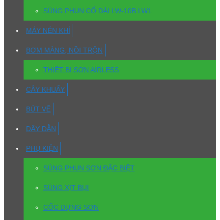
SÚNG PHUN CỔ DÀI LW-10B LW1
MÁY NÉN KHÍ
BƠM MÀNG, NỒI TRỘN
THIẾT BỊ SƠN AIRLESS
CÂY KHUẤY
BÚT VẼ
DÂY DẪN
PHỤ KIỆN
SÚNG PHUN SƠN ĐẶC BIỆT
SÚNG XỊT BỤI
CỐC ĐỰNG SƠN