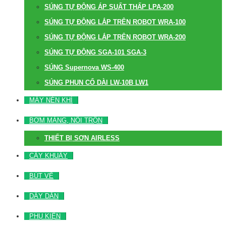
SÚNG TỰ ĐỘNG ÁP SUẤT THẤP LPA-200
SÚNG TỰ ĐỘNG LẮP TRÊN ROBOT WRA-100
SÚNG TỰ ĐỘNG LẮP TRÊN ROBOT WRA-200
SÚNG TỰ ĐỘNG SGA-101 SGA-3
SÚNG Supernova WS-400
SÚNG PHUN CỔ DÀI LW-10B LW1
MÁY NÉN KHÍ
BƠM MÀNG, NỒI TRỘN
THIẾT BỊ SƠN AIRLESS
CÂY KHUẤY
BÚT VẼ
DÂY DẪN
PHỤ KIỆN