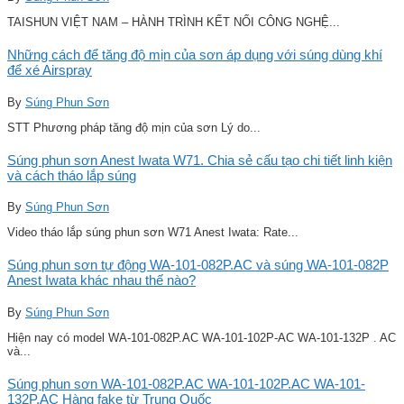
TAISHUN VIỆT NAM – HÀNH TRÌNH KẾT NỐI CÔNG NGHỆ...
Những cách để tăng độ mịn của sơn áp dụng với súng dùng khí
để xé Airspray
By
Súng Phun Sơn
STT Phương pháp tăng độ mịn của sơn Lý do...
Súng phun sơn Anest Iwata W71. Chia sẻ cấu tạo chi tiết linh kiện
và cách tháo lắp súng
By
Súng Phun Sơn
Video tháo lắp súng phun sơn W71 Anest Iwata: Rate...
Súng phun sơn tự động WA-101-082P.AC và súng WA-101-082P
Anest Iwata khác nhau thế nào?
By
Súng Phun Sơn
Hiện nay có model WA-101-082P.AC WA-101-102P-AC WA-101-132P . AC
và...
Súng phun sơn WA-101-082P.AC WA-101-102P.AC WA-101-
132P.AC Hàng fake từ Trung Quốc