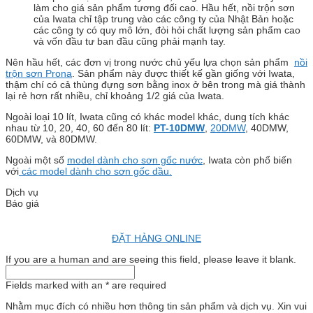
làm cho giá sản phẩm tương đối cao. Hầu hết, nồi trộn sơn
của Iwata chỉ tập trung vào các công ty của Nhật Bản hoặc
các công ty có quy mô lớn, đòi hỏi chất lượng sản phẩm cao
và vốn đầu tư ban đầu cũng phải mạnh tay.
Nên hầu hết, các đơn vị trong nước chủ yếu lựa chọn sản phẩm
nồi
trộn sơn Prona
. Sản phẩm này được thiết kế gần giống với Iwata,
thậm chí có cả thùng đựng sơn bằng inox ở bên trong mà giá thành
lại rẻ hơn rất nhiều, chỉ khoảng 1/2 giá của Iwata.
Ngoài loại 10 lít, Iwata cũng có khác model khác, dung tích khác
nhau từ 10, 20, 40, 60 đến 80 lít:
PT-10DMW
,
20DMW
, 40DMW,
60DMW, và 80DMW.
Ngoài một số
model dành cho sơn gốc nước
, Iwata còn phổ biến
với
các model dành cho sơn gốc dầu.
Dịch vụ
Báo giá
ĐẶT HÀNG ONLINE
If you are a human and are seeing this field, please leave it blank.
Fields marked with an
*
are required
Nhằm mục đích có nhiều hơn thông tin sản phẩm và dịch vụ. Xin vui