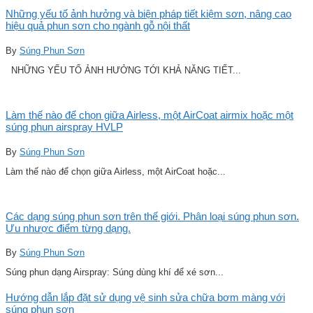
Những yếu tố ảnh hưởng và biện pháp tiết kiệm sơn, nâng cao
hiệu quả phun sơn cho ngành gỗ nội thất
By
Súng Phun Sơn
NHỮNG YẾU TỐ ẢNH HƯỞNG TỚI KHẢ NĂNG TIẾT...
Làm thế nào để chọn giữa Airless, một AirCoat airmix hoặc một
súng phun airspray HVLP
By
Súng Phun Sơn
Làm thế nào để chọn giữa Airless, một AirCoat hoặc...
Các dạng súng phun sơn trên thế giới. Phân loại súng phun sơn.
Ưu nhược điểm từng dạng.
By
Súng Phun Sơn
Súng phun dạng Airspray: Súng dùng khí để xé sơn...
Hướng dẫn lắp đặt sử dụng vệ sinh sửa chữa bơm màng với
súng phun sơn