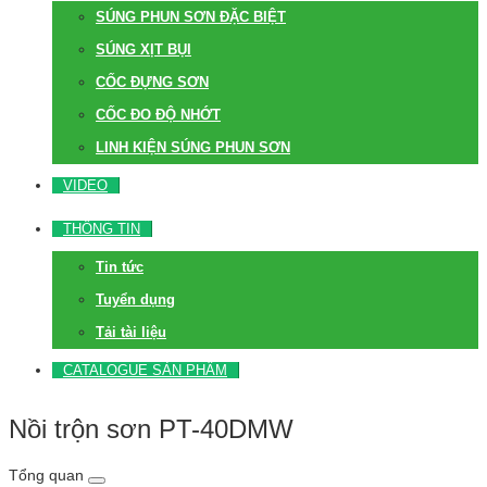
SÚNG PHUN SƠN ĐẶC BIỆT
SÚNG XỊT BỤI
CỐC ĐỰNG SƠN
CỐC ĐO ĐỘ NHỚT
LINH KIỆN SÚNG PHUN SƠN
VIDEO
THÔNG TIN
Tin tức
Tuyển dụng
Tải tài liệu
CATALOGUE SẢN PHẨM
Nồi trộn sơn PT-40DMW
Tổng quan