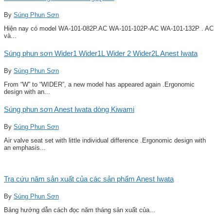
By
Súng Phun Sơn
Hiện nay có model WA-101-082P.AC WA-101-102P-AC WA-101-132P . AC
và...
Súng phun sơn Wider1 Wider1L Wider 2 Wider2L Anest Iwata
By
Súng Phun Sơn
From “W” to “WIDER”, a new model has appeared again .Ergonomic
design with an...
Súng phun sơn Anest Iwata dòng Kiwami
By
Súng Phun Sơn
Air valve seat set with little individual difference .Ergonomic design with
an emphasis...
Tra cứu năm sản xuất của các sản phẩm Anest Iwata
By
Súng Phun Sơn
Bảng hướng dẫn cách đọc năm tháng sản xuất của...