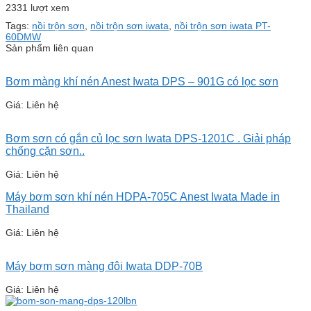
2331 lượt xem
Tags:
nồi trộn sơn
,
nồi trộn sơn iwata
,
nồi trộn sơn iwata PT-
60DMW
Sản phẩm liên quan
Bơm màng khí nén Anest Iwata DPS – 901G có lọc sơn
Giá: Liên hệ
Bơm sơn có gắn củ lọc sơn Iwata DPS-1201C . Giải pháp
chống cặn sơn..
Giá: Liên hệ
Máy bơm sơn khí nén HDPA-705C Anest Iwata Made in
Thailand
Giá: Liên hệ
Máy bơm sơn màng đôi Iwata DDP-70B
Giá: Liên hệ