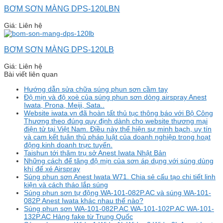
BƠM SƠN MÀNG DPS-120LBN
Giá: Liên hệ
BƠM SƠN MÀNG DPS-120LB
Giá: Liên hệ
Bài viết liên quan
Hướng dẫn sửa chữa súng phun sơn cầm tay
Độ mịn và độ xoè của súng phun sơn dòng airspray Anest
Iwata, Prona, Meiji, Sata..
Website iwata.vn đã hoàn tất thủ tục thông báo với Bộ Công
Thương theo đúng quy định dành cho website thương mại
điện tử tại Việt Nam. Điều này thể hiện sự minh bạch, uy tín
và cam kết tuân thủ pháp luật của doanh nghiệp trong hoạt
động kinh doanh trực tuyến.
Taishun tới thăm trụ sở Anest Iwata Nhật Bản
Những cách để tăng độ mịn của sơn áp dụng với súng dùng
khí để xé Airspray
Súng phun sơn Anest Iwata W71. Chia sẻ cấu tạo chi tiết linh
kiện và cách tháo lắp súng
Súng phun sơn tự động WA-101-082P.AC và súng WA-101-
082P Anest Iwata khác nhau thế nào?
Súng phun sơn WA-101-082P.AC WA-101-102P.AC WA-101-
132P.AC Hàng fake từ Trung Quốc