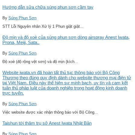
Hướng dẫn sửa chữa súng phun sơn cầm tay
By
Súng Phun Sơn
STT Lỗi Nguyên nhân Xử lý 1 Phun giật giật...
Độ mịn và độ xoè của súng phun sơn dòng airspray Anest Iwata,
Prona, Meiji, Sata..
By
Súng Phun Sơn
Độ xoè (độ rộng vệt sơn) và độ mịn (kích...
Website iwata.vn đã hoàn tất thủ tục thông báo với Bộ Công
Thương theo đúng quy định dành cho website thương mại điện tử
tại Việt Nam. Điều này thể hiện sự minh bạch, uy tín và cam kết
tuân thủ pháp luật của doanh nghiệp trong hoạt động kinh doanh
trực tuyến.
By
Súng Phun Sơn
Việc website được xác nhận thông báo với Bộ Công...
Taishun tới thăm trụ sở Anest Iwata Nhật Bản
By
Súng Phun Sơn