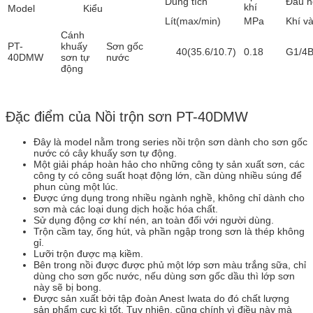
Dung tích
Đầu n
khí
Model
Kiểu
Lít(max/min)
MPa
Khí v
Cánh
PT-
khuấy
Sơn gốc
40(35.6/10.7)
0.18
G1/4B
40DMW
sơn tự
nước
động
Đặc điểm của Nồi trộn sơn PT-40DMW
Đây là model nằm trong series nồi trộn sơn dành cho sơn gốc
nước có cây khuấy sơn tự động.
Một giải pháp hoàn hảo cho những công ty sản xuất sơn, các
công ty có công suất hoạt động lớn, cần dùng nhiều súng để
phun cùng một lúc.
Được ứng dụng trong nhiều ngành nghề, không chỉ dành cho
sơn mà các loại dung dịch hoặc hóa chất.
Sử dụng động cơ khí nén, an toàn đối với người dùng.
Trộn cầm tay, ống hút, và phần ngập trong sơn là thép không
gỉ.
Lưỡi trộn được mạ kiềm.
Bên trong nồi được được phủ một lớp sơn màu trắng sữa, chỉ
dùng cho sơn gốc nước, nếu dùng sơn gốc dầu thì lớp sơn
này sẽ bị bong.
Được sản xuất bởi tập đoàn Anest Iwata do đó chất lượng
sản phẩm cực kì tốt. Tuy nhiên, cũng chính vì điều này mà