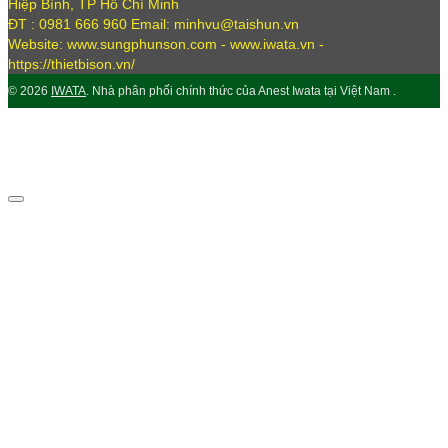
Hiệp Bình, TP Hồ Chí Minh
ĐT : 0981 666 960 Email: minhvu@taishun.vn
Website: www.sungphunson.com - www.iwata.vn -
https://thietbison.vn/
© 2026
IWATA
. Nhà phân phối chính thức của Anest Iwata tại Việt Nam .