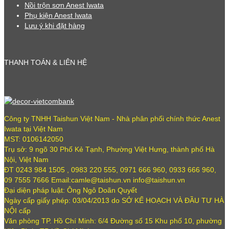
Nồi trộn sơn Anest Iwata
Phụ kiện Anest Iwata
Lưu ý khi đặt hàng
THANH TOÁN & LIÊN HỆ
Công ty TNHH Taishun Việt Nam - Nhà phân phối chính thức Anest
Iwata tại Việt Nam
MST: 0106142050
Trụ sở: 9 ngõ 30 Phố Kẻ Tạnh, Phường Việt Hưng, thành phố Hà
Nội, Việt Nam
ĐT 0243 984 1505 , 0983 220 555, 0971 666 960, 0933 666 960,
09 7555 7666 Email:camle@taishun.vn info@taishun.vn
Đại diện pháp luật: Ông Ngô Doãn Quyết
Ngày cấp giấy phép: 03/04/2013 do SỞ KẾ HOẠCH VÀ ĐẦU TƯ HÀ
NỘI cấp
Văn phòng TP. Hồ Chí Minh: 6/4 Đường số 15 Khu phố 10, phường