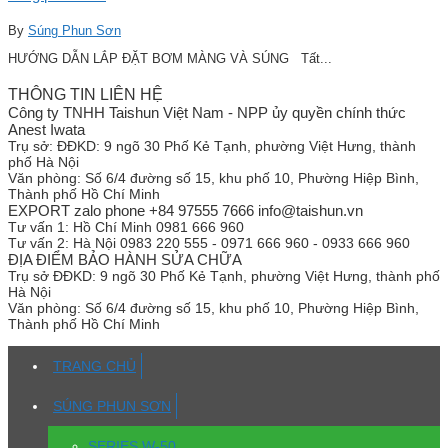
By
Súng Phun Sơn
HƯỚNG DẪN LẮP ĐẶT BƠM MÀNG VÀ SÚNG Tất...
THÔNG TIN LIÊN HỆ
Công ty TNHH Taishun Việt Nam - NPP ủy quyền chính thức
Anest Iwata
Trụ sở:
ĐĐKD: 9 ngõ 30 Phố Kẻ Tạnh, phường Việt Hưng, thành
phố Hà Nội
Văn phòng:
Số 6/4 đường số 15, khu phố 10, Phường Hiệp Bình,
Thành phố Hồ Chí Minh
EXPORT zalo phone +84 97555 7666 info@taishun.vn
Tư vấn 1:
Hồ Chí Minh 0981 666 960
Tư vấn 2:
Hà Nội 0983 220 555 - 0971 666 960 - 0933 666 960
ĐỊA ĐIỂM BẢO HÀNH SỬA CHỮA
Trụ sở
ĐĐKD: 9 ngõ 30 Phố Kẻ Tạnh, phường Việt Hưng, thành phố
Hà Nội
Văn phòng:
Số 6/4 đường số 15, khu phố 10, Phường Hiệp Bình,
Thành phố Hồ Chí Minh
TRANG CHỦ
SÚNG PHUN SƠN
SERIES W-50