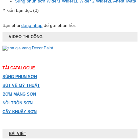
Súng phun sơn Wider1 Wider1L Wider 2 Wider2L Anest Iwata
Ý kiến bạn đọc (0)
Bạn phải
đăng nhập
để gửi phản hồi.
VIDEO THI CÔNG
TẢI CATALOGUE
SÚNG PHUN SƠN
BÚT VẼ MỸ THUẬT
BƠM MÀNG SƠN
NỒI TRỘN SƠN
CÂY KHUẤY SƠN
BÀI VIẾT