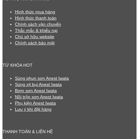
Hình thức mua hàng
Hình thức thanh toán
Chính sách vận chuyển
Thắc mắc & khiếu nại
Chủ sở hữu website
Chính sách bảo mật
TỪ KHÓA HOT
Súng phun sơn Anest Iwata
Súng xịt bụi Anest Iwata
Bơm sơn Anest Iwata
Nồi trộn sơn Anest Iwata
Phụ kiện Anest Iwata
Lưu ý khi đặt hàng
THANH TOÁN & LIÊN HỆ