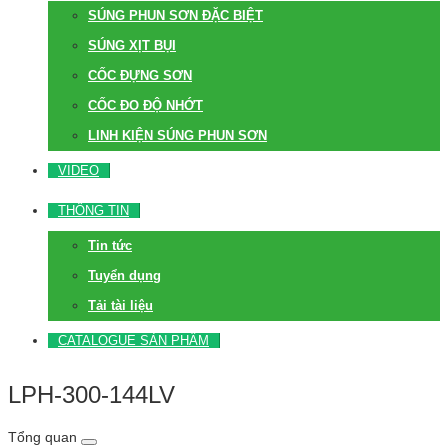
SÚNG PHUN SƠN ĐẶC BIỆT
SÚNG XỊT BỤI
CỐC ĐỰNG SƠN
CỐC ĐO ĐỘ NHỚT
LINH KIỆN SÚNG PHUN SƠN
VIDEO
THÔNG TIN
Tin tức
Tuyển dụng
Tải tài liệu
CATALOGUE SẢN PHẨM
LPH-300-144LV
Tổng quan