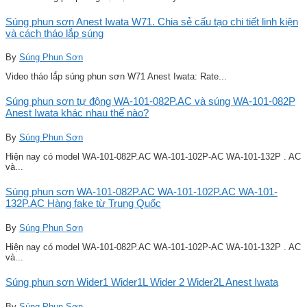
Súng phun sơn Anest Iwata W71. Chia sẻ cấu tạo chi tiết linh kiện
và cách tháo lắp súng
By
Súng Phun Sơn
Video tháo lắp súng phun sơn W71 Anest Iwata: Rate...
Súng phun sơn tự động WA-101-082P.AC và súng WA-101-082P
Anest Iwata khác nhau thế nào?
By
Súng Phun Sơn
Hiện nay có model WA-101-082P.AC WA-101-102P-AC WA-101-132P . AC
và...
Súng phun sơn WA-101-082P.AC WA-101-102P.AC WA-101-
132P.AC Hàng fake từ Trung Quốc
By
Súng Phun Sơn
Hiện nay có model WA-101-082P.AC WA-101-102P-AC WA-101-132P . AC
và...
Súng phun sơn Wider1 Wider1L Wider 2 Wider2L Anest Iwata
By
Súng Phun Sơn