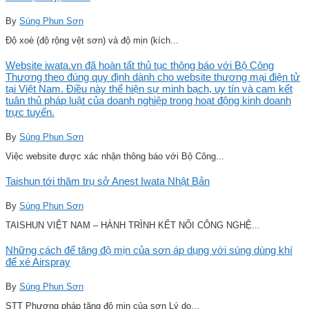
By
Súng Phun Sơn
Độ xoè (độ rộng vệt sơn) và độ mịn (kích...
Website iwata.vn đã hoàn tất thủ tục thông báo với Bộ Công
Thương theo đúng quy định dành cho website thương mại điện tử
tại Việt Nam. Điều này thể hiện sự minh bạch, uy tín và cam kết
tuân thủ pháp luật của doanh nghiệp trong hoạt động kinh doanh
trực tuyến.
By
Súng Phun Sơn
Việc website được xác nhận thông báo với Bộ Công...
Taishun tới thăm trụ sở Anest Iwata Nhật Bản
By
Súng Phun Sơn
TAISHUN VIỆT NAM – HÀNH TRÌNH KẾT NỐI CÔNG NGHỆ...
Những cách để tăng độ mịn của sơn áp dụng với súng dùng khí
để xé Airspray
By
Súng Phun Sơn
STT Phương pháp tăng độ mịn của sơn Lý do...