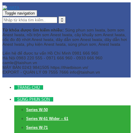
Toggle navigation
Từ khóa được tìm kiếm nhiều:
Súng phun sơn Iwata, bơm sơn
Anest Iwata, nồi trộn sơn Anest Iwata, cây khuấy sơn Anest Iwata,
cốc đo độ nhớt Anest Iwata, dây dẫn sơn Anest Iwata, dây dẫn hơi
Anest Iwata, phụ kiện Anest Iwata, súng phun sơn, Anest Iwata
Liên hệ để được tư vấn
Hồ Chí Minh
0981 666 960
Hà Nội
0983 220 555 - 0971 666 960 - 0933 666 960
camle@taishun.vn
MÁY BÀN
0243 9841505 https://thietbison.vn/
EXPORT - QUẢN LÝ
09 7555 7666
info@taishun.vn
TRANG CHỦ
SÚNG PHUN SƠN
Series W-50
Series W-61 Wider – 61
Series W-71