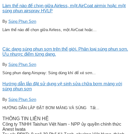
Làm thế nào để chọn giữa Airless, một AirCoat airmix hoặc một
súng phun airspray HVLP
By
Súng Phun Sơn
Làm thế nào để chọn giữa Airless, một AirCoat hoặc...
Các dạng súng phun sơn trên thế giới. Phân loại súng phun sơn.
Ưu nhược điểm từng dạng.
By
Súng Phun Sơn
Súng phun dạng Airspray: Súng dùng khí để xé sơn...
Hướng dẫn lắp đặt sử dụng vệ sinh sửa chữa bơm màng với
súng phun sơn
By
Súng Phun Sơn
HƯỚNG DẪN LẮP ĐẶT BƠM MÀNG VÀ SÚNG Tất...
THÔNG TIN LIÊN HỆ
Công ty TNHH Taishun Việt Nam - NPP ủy quyền chính thức
Anest Iwata