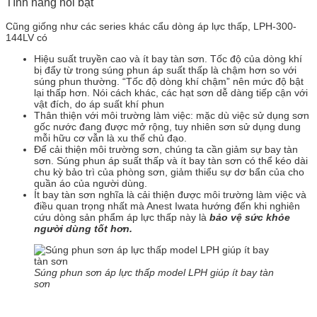
Tính năng nổi bật
Cũng giống như các series khác cẩu dòng áp lực thấp, LPH-300-
144LV có
Hiệu suất truyền cao và ít bay tàn sơn. Tốc độ của dòng khí
bị đẩy từ trong súng phun áp suất thấp là chậm hơn so với
súng phun thường. “Tốc độ dòng khí chậm” nên mức độ bật
lại thấp hơn. Nói cách khác, các hạt sơn dễ dàng tiếp cận với
vật đích, do áp suất khí phun
Thân thiện với môi trường làm việc: mặc dù việc sử dụng sơn
gốc nước đang được mở rộng, tuy nhiên sơn sử dụng dung
mỗi hữu cơ vẫn là xu thế chủ đạo.
Để cải thiện môi trường sơn, chúng ta cần giảm sự bay tàn
sơn. Súng phun áp suất thấp và ít bay tàn sơn có thể kéo dài
chu kỳ bảo trì của phòng sơn, giảm thiểu sự dơ bẩn của cho
quần áo của người dùng.
Ít bay tàn sơn nghĩa là cải thiện được môi trường làm việc và
điều quan trọng nhất mà Anest Iwata hướng đến khi nghiên
cứu dòng sản phẩm áp lực thấp này là
bảo vệ sức khỏe
người dùng tốt hơn.
Súng phun sơn áp lực thấp model LPH giúp ít bay tàn
sơn