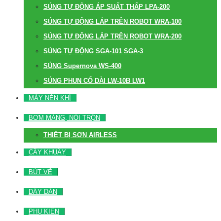
SÚNG TỰ ĐỘNG ÁP SUẤT THẤP LPA-200
SÚNG TỰ ĐỘNG LẮP TRÊN ROBOT WRA-100
SÚNG TỰ ĐỘNG LẮP TRÊN ROBOT WRA-200
SÚNG TỰ ĐỘNG SGA-101 SGA-3
SÚNG Supernova WS-400
SÚNG PHUN CỔ DÀI LW-10B LW1
MÁY NÉN KHÍ
BƠM MÀNG, NỒI TRỘN
THIẾT BỊ SƠN AIRLESS
CÂY KHUẤY
BÚT VẼ
DÂY DẪN
PHỤ KIỆN