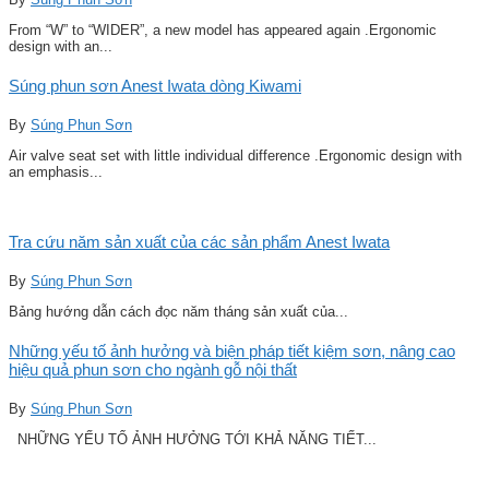
From “W” to “WIDER”, a new model has appeared again .Ergonomic
design with an...
Súng phun sơn Anest Iwata dòng Kiwami
By
Súng Phun Sơn
Air valve seat set with little individual difference .Ergonomic design with
an emphasis...
Tra cứu năm sản xuất của các sản phẩm Anest Iwata
By
Súng Phun Sơn
Bảng hướng dẫn cách đọc năm tháng sản xuất của...
Những yếu tố ảnh hưởng và biện pháp tiết kiệm sơn, nâng cao
hiệu quả phun sơn cho ngành gỗ nội thất
By
Súng Phun Sơn
NHỮNG YẾU TỐ ẢNH HƯỞNG TỚI KHẢ NĂNG TIẾT...