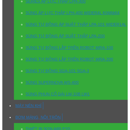
SERIES ÁP LỰC THẤP LPH-300
SÚNG ÁP LỰC THẤP LPH-400 WIDER4L KIWAMI4
SÚNG TỰ ĐỘNG ÁP SUẤT THẤP LPA-101 WIDER1AL
SÚNG TỰ ĐỘNG ÁP SUẤT THẤP LPA-200
SÚNG TỰ ĐỘNG LẮP TRÊN ROBOT WRA-100
SÚNG TỰ ĐỘNG LẮP TRÊN ROBOT WRA-200
SÚNG TỰ ĐỘNG SGA-101 SGA-3
SÚNG SUPERNOVA WS-400
SÚNG PHUN CỔ DÀI LW-10B LW1
MÁY NÉN KHÍ
BƠM MÀNG, NỒI TRỘN
THIẾT BỊ SƠN AIRLESS