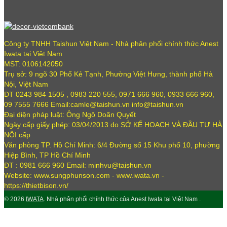
Công ty TNHH Taishun Việt Nam - Nhà phân phối chính thức Anest
Iwata tại Việt Nam
MST: 0106142050
Trụ sở: 9 ngõ 30 Phố Kẻ Tạnh, Phường Việt Hưng, thành phố Hà
Nội, Việt Nam
ĐT 0243 984 1505 , 0983 220 555, 0971 666 960, 0933 666 960,
09 7555 7666 Email:camle@taishun.vn info@taishun.vn
Đại diện pháp luật: Ông Ngô Doãn Quyết
Ngày cấp giấy phép: 03/04/2013 do SỞ KẾ HOẠCH VÀ ĐẦU TƯ HÀ
NỘI cấp
Văn phòng TP. Hồ Chí Minh: 6/4 Đường số 15 Khu phố 10, phường
Hiệp Bình, TP Hồ Chí Minh
ĐT : 0981 666 960 Email: minhvu@taishun.vn
Website: www.sungphunson.com - www.iwata.vn -
https://thietbison.vn/
© 2026
IWATA
. Nhà phân phối chính thức của Anest Iwata tại Việt Nam .