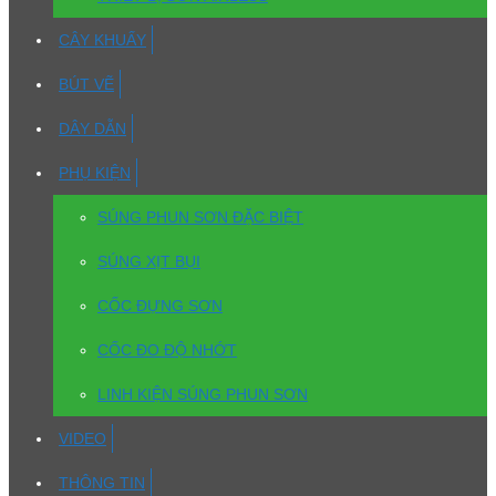
CÂY KHUẤY
BÚT VẼ
DÂY DẪN
PHỤ KIỆN
SÚNG PHUN SƠN ĐẶC BIỆT
SÚNG XỊT BỤI
CỐC ĐỰNG SƠN
CỐC ĐO ĐỘ NHỚT
LINH KIỆN SÚNG PHUN SƠN
VIDEO
THÔNG TIN