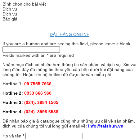
Bình chọn cho bài viết
Dịch vụ
Dịch vụ
Báo giá
ĐẶT HÀNG ONLINE
If you are a human and are seeing this field, please leave it blank.
Fields marked with an
*
are required
Nhằm mục đích có nhiều hơn thông tin sản phẩm và dịch vụ. Xin vui
lòng điền đầy đủ thông tin theo yêu cầu bên dưới khi đặt hàng của
chúng tôi. Hoặc liên hệ hotline để được tư vấn miễn phí.:
Hotline 1:
09 7555 7666
Hotline 2:
0933 666 960
Hotline 3:
(024). 3984 1505
Hotline 4:
(024). 3998 6588
Để nhận báo giá & catalogue cũng như những ưu đãi về sản phẩm,
dịch vụ của chúng tôi vui lòng gửi email về:
info@taishun.vn
Họ và tên
*