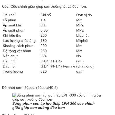
Cốc: Cốc chính giữa giúp sơn xuống tốt và đều hơn.
Tiêu chí
Chỉ số
Đơn vị đo
Lỗ phun
1.4
Mm
Áp suất khí
0.1
MPa
Áp suất phun
0.05
MPa
Khí tiêu thụ
200
Lít/phút
Lưu lượng chất lỏng
130
Ml/phút
Khoảng cách phun
200
Mm
Độ rộng vệt phun
230
Mm
Nắp chụp
LV4
No.
Đầu nối
G1/4 (PF1/4)
(khí)
Đầu nối
G1/4 (PF1/4) Female
(chất lỏng)
Trọng lượng
320
gam
Độ nhớt sơn: 20sec. (20sec/NK-2)
Súng phun sơn áp lực thấp LPH-300 cốc chính
giữa giúp sơn xuống đều hơn