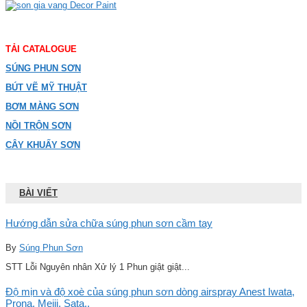
TẢI CATALOGUE
SÚNG PHUN SƠN
BÚT VẼ MỸ THUẬT
BƠM MÀNG SƠN
NỒI TRỘN SƠN
CÂY KHUẤY SƠN
BÀI VIẾT
Hướng dẫn sửa chữa súng phun sơn cầm tay
By
Súng Phun Sơn
STT Lỗi Nguyên nhân Xử lý 1 Phun giật giật...
Độ mịn và độ xoè của súng phun sơn dòng airspray Anest Iwata,
Prona, Meiji, Sata..