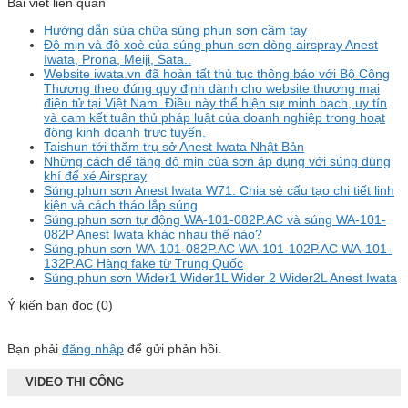
Bài viết liên quan
Hướng dẫn sửa chữa súng phun sơn cầm tay
Độ mịn và độ xoè của súng phun sơn dòng airspray Anest
Iwata, Prona, Meiji, Sata..
Website iwata.vn đã hoàn tất thủ tục thông báo với Bộ Công
Thương theo đúng quy định dành cho website thương mại
điện tử tại Việt Nam. Điều này thể hiện sự minh bạch, uy tín
và cam kết tuân thủ pháp luật của doanh nghiệp trong hoạt
động kinh doanh trực tuyến.
Taishun tới thăm trụ sở Anest Iwata Nhật Bản
Những cách để tăng độ mịn của sơn áp dụng với súng dùng
khí để xé Airspray
Súng phun sơn Anest Iwata W71. Chia sẻ cấu tạo chi tiết linh
kiện và cách tháo lắp súng
Súng phun sơn tự động WA-101-082P.AC và súng WA-101-
082P Anest Iwata khác nhau thế nào?
Súng phun sơn WA-101-082P.AC WA-101-102P.AC WA-101-
132P.AC Hàng fake từ Trung Quốc
Súng phun sơn Wider1 Wider1L Wider 2 Wider2L Anest Iwata
Ý kiến bạn đọc (0)
Bạn phải
đăng nhập
để gửi phản hồi.
VIDEO THI CÔNG