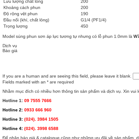
Lưu lượng chất lỏng
200
Khoảng cách phun
200
Độ rộng vệt phun
190
Đầu nối (khí, chất lỏng)
G1/4 (PF1/4)
Trọng lượng
450
Model súng phun sơn áp lực tương tự nhưng có lỗ phun 1.0mm là
W7
Dịch vụ
Báo giá
If you are a human and are seeing this field, please leave it blank.
Fields marked with an
*
are required
Nhằm mục đích có nhiều hơn thông tin sản phẩm và dịch vụ. Xin vui lò
Hotline 1:
09 7555 7666
Hotline 2:
0933 666 960
Hotline 3:
(024). 3984 1505
Hotline 4:
(024). 3998 6588
Để nhận báo giá & catalogue cũng như những ưu đãi về sản phẩm, dịc