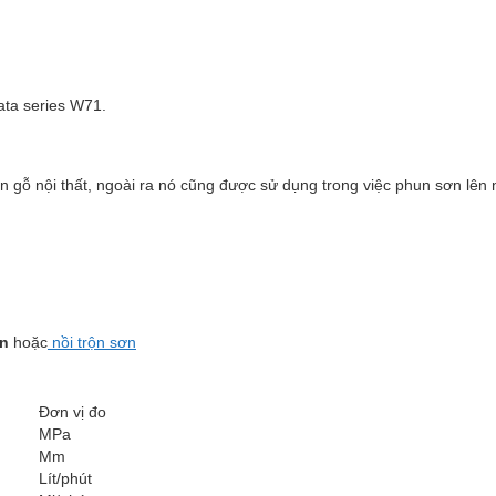
ata series W71.
gỗ nội thất, ngoài ra nó cũng được sử dụng trong việc phun sơn lên n
n
hoặc
nồi trộn sơn
Đơn vị đo
MPa
Mm
Lít/phút