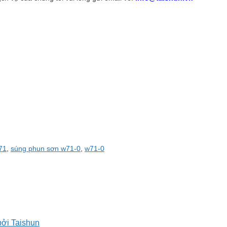
71
,
súng phun sơn w71-0
,
w71-0
bởi Taishun