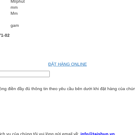
Ml/phút
mm
Mm
gam
1-02
ĐẶT HÀNG ONLINE
ng điền đầy đủ thông tin theo yêu cầu bên dưới khi đặt hàng của chúng
h vụ của chúng tôi vui lòng gửi email về:
info@taishun.vn