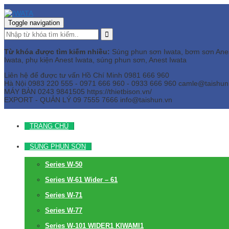
Toggle navigation
Từ khóa được tìm kiếm nhiều:
Súng phun sơn Iwata, bơm sơn Anest 
Iwata, phụ kiện Anest Iwata, súng phun sơn, Anest Iwata
Liên hệ để được tư vấn
Hồ Chí Minh
0981 666 960
Hà Nội
0983 220 555 - 0971 666 960 - 0933 666 960
camle@taishun
MÁY BÀN
0243 9841505 https://thietbison.vn/
EXPORT - QUẢN LÝ
09 7555 7666
info@taishun.vn
TRANG CHỦ
SÚNG PHUN SƠN
Series W-50
Series W-61 Wider – 61
Series W-71
Series W-77
Series W-101 WIDER1 KIWAMI1