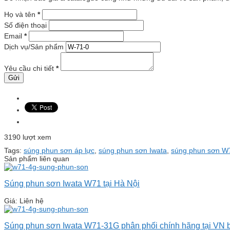
Họ và tên
*
Số điện thoại
Email
*
Dịch vụ/Sản phẩm
Yêu cầu chi tiết
*
3190 lượt xem
Tags:
súng phun sơn áp lực
,
súng phun sơn Iwata
,
súng phun sơn W
Sản phẩm liên quan
Súng phun sơn Iwata W71 tại Hà Nội
Giá: Liên hệ
Súng phun sơn Iwata W71-31G phân phối chính hãng tại VN 