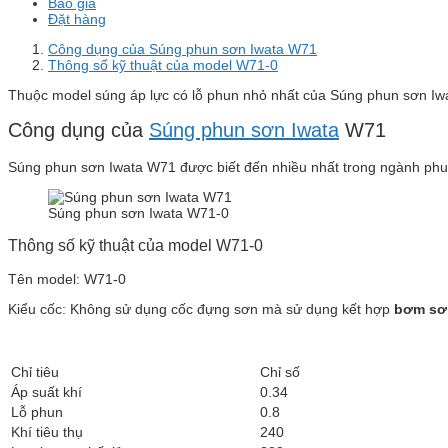
Báo giá
Đặt hàng
Công dụng của Súng phun sơn Iwata W71
Thông số kỹ thuật của model W71-0
Thuộc model súng áp lực có lỗ phun nhỏ nhất của Súng phun sơn Iw
Công dụng của
Súng phun sơn Iwata
W71
Súng phun sơn Iwata W71 được biết đến nhiều nhất trong ngành phun 
Súng phun sơn Iwata W71-0
Thông số kỹ thuật của model W71-0
Tên model: W71-0
Kiểu cốc: Không sử dụng cốc đựng sơn mà sử dụng kết hợp
bơm sơ
Chỉ tiêu
Chỉ số
Áp suất khí
0.34
Lỗ phun
0.8
Khí tiêu thụ
240