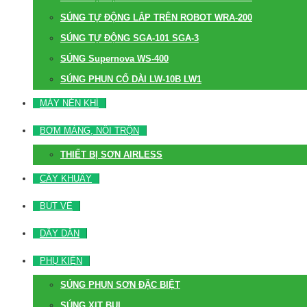
SÚNG TỰ ĐỘNG LẮP TRÊN ROBOT WRA-200
SÚNG TỰ ĐỘNG SGA-101 SGA-3
SÚNG Supernova WS-400
SÚNG PHUN CỔ DÀI LW-10B LW1
MÁY NÉN KHÍ
BƠM MÀNG, NỒI TRỘN
THIẾT BỊ SƠN AIRLESS
CÂY KHUẤY
BÚT VẼ
DÂY DẪN
PHỤ KIỆN
SÚNG PHUN SƠN ĐẶC BIỆT
SÚNG XỊT BỤI