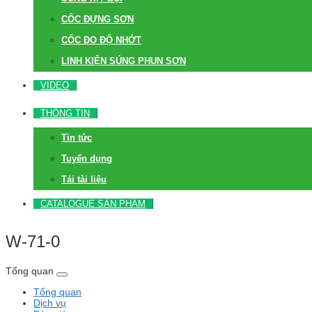
CỐC ĐỰNG SƠN
CỐC ĐO ĐỘ NHỚT
LINH KIỆN SÚNG PHUN SƠN
VIDEO
THÔNG TIN
Tin tức
Tuyển dụng
Tải tài liệu
CATALOGUE SẢN PHẨM
W-71-0
Tổng quan
Tổng quan
Dịch vụ