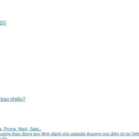
21G
 bao nhiêu?
 Prona, Meiji, Sata..
ương theo đúng quy định dành cho website thương mại điện tử tại Việt
uyến.