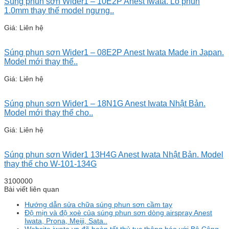
Súng phun sơn Wider1 – 10E2P Anest Iwata. Lỗ phun
1.0mm thay thế model ngưng..
Giá: Liên hệ
Súng phun sơn Wider1 – 08E2P Anest Iwata Made in Japan.
Model mới thay thế..
Giá: Liên hệ
Súng phun sơn Wider1 – 18N1G Anest Iwata Nhật Bản.
Model mới thay thế cho..
Giá: Liên hệ
Súng phun sơn Wider1 13H4G Anest Iwata Nhật Bản. Model
thay thế cho W-101-134G
3100000
Bài viết liên quan
Hướng dẫn sửa chữa súng phun sơn cầm tay
Độ mịn và độ xoè của súng phun sơn dòng airspray Anest
Iwata, Prona, Meiji, Sata..
Website iwata.vn đã hoàn tất thủ tục thông báo với Bộ Công