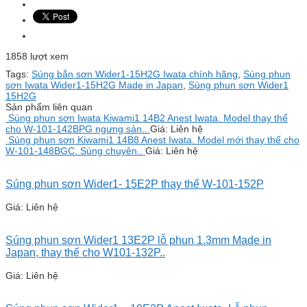
1858 lượt xem
Tags:
Súng bắn sơn Wider1-15H2G Iwata chính hãng
,
Súng phun
sơn Iwata Wider1-15H2G Made in Japan
,
Súng phun sơn Wider1
15H2G
Sản phẩm liên quan
Súng phun sơn Iwata Kiwami1 14B2 Anest Iwata. Model thay thế
cho W-101-142BPG ngưng sản..
Giá: Liên hệ
Súng phun sơn Kiwami1 14B8 Anest Iwata. Model mới thay thế cho
W-101-148BGC. Súng chuyên..
Giá: Liên hệ
Súng phun sơn Wider1- 15E2P thay thế W-101-152P
Giá: Liên hệ
Súng phun sơn Wider1 13E2P lỗ phun 1.3mm Made in
Japan, thay thế cho W101-132P..
Giá: Liên hệ