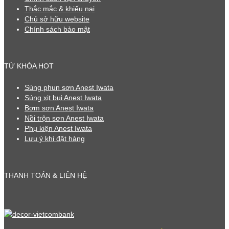
Thắc mắc & khiếu nại
Chủ sở hữu website
Chính sách bảo mật
TỪ KHÓA HOT
Súng phun sơn Anest Iwata
Súng xịt bụi Anest Iwata
Bơm sơn Anest Iwata
Nồi trộn sơn Anest Iwata
Phụ kiện Anest Iwata
Lưu ý khi đặt hàng
THANH TOÁN & LIÊN HỆ