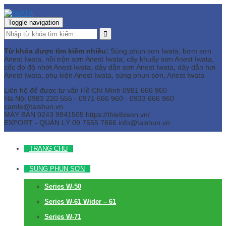
Toggle navigation
Từ khóa được tìm kiếm nhiều:
Súng phun sơn Iwata, bơm sơn
Anest Iwata, nồi trộn sơn Anest Iwata, cây khuấy sơn Anest Iwata,
cốc đo độ nhớt Anest Iwata, dây dẫn sơn Anest Iwata, dây dẫn hơi
Anest Iwata, phụ kiện Anest Iwata, súng phun sơn, Anest Iwata
Liên hệ để được tư vấn
Hồ Chí Minh
0981 666 960
Hà Nội
0983 220 555 - 0971 666 960 - 0933 666 960
camle@taishun.vn
MÁY BÀN
0243 9841505 https://thietbison.vn/
EXPORT - QUẢN LÝ
09 7555 7666
info@taishun.vn
TRANG CHỦ
SÚNG PHUN SƠN
Series W-50
Series W-61 Wider – 61
Series W-71