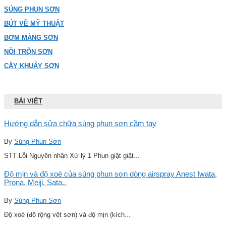
SÚNG PHUN SƠN
BÚT VẼ MỸ THUẬT
BƠM MÀNG SƠN
NỒI TRỘN SƠN
CÂY KHUẤY SƠN
BÀI VIẾT
Hướng dẫn sửa chữa súng phun sơn cầm tay
By
Súng Phun Sơn
STT Lỗi Nguyên nhân Xử lý 1 Phun giật giật...
Độ mịn và độ xoè của súng phun sơn dòng airspray Anest Iwata,
Prona, Meiji, Sata..
By
Súng Phun Sơn
Độ xoè (độ rộng vệt sơn) và độ mịn (kích...