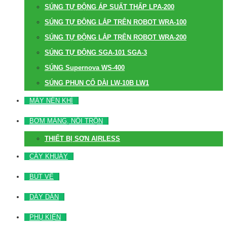
SÚNG TỰ ĐỘNG ÁP SUẤT THẤP LPA-200
SÚNG TỰ ĐỘNG LẮP TRÊN ROBOT WRA-100
SÚNG TỰ ĐỘNG LẮP TRÊN ROBOT WRA-200
SÚNG TỰ ĐỘNG SGA-101 SGA-3
SÚNG Supernova WS-400
SÚNG PHUN CỔ DÀI LW-10B LW1
MÁY NÉN KHÍ
BƠM MÀNG, NỒI TRỘN
THIẾT BỊ SƠN AIRLESS
CÂY KHUẤY
BÚT VẼ
DÂY DẪN
PHỤ KIỆN