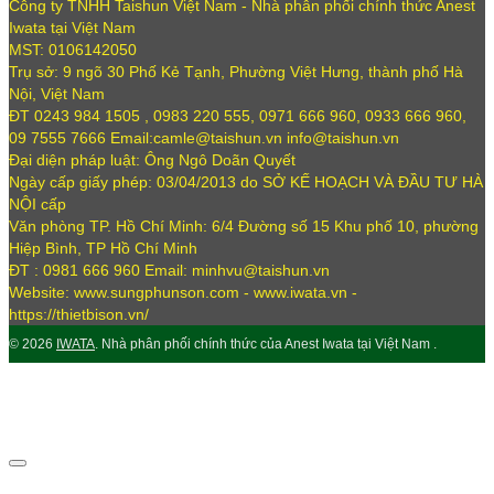
Công ty TNHH Taishun Việt Nam - Nhà phân phối chính thức Anest
Iwata tại Việt Nam
MST: 0106142050
Trụ sở: 9 ngõ 30 Phố Kẻ Tạnh, Phường Việt Hưng, thành phố Hà
Nội, Việt Nam
ĐT 0243 984 1505 , 0983 220 555, 0971 666 960, 0933 666 960,
09 7555 7666 Email:camle@taishun.vn info@taishun.vn
Đại diện pháp luật: Ông Ngô Doãn Quyết
Ngày cấp giấy phép: 03/04/2013 do SỞ KẾ HOẠCH VÀ ĐẦU TƯ HÀ
NỘI cấp
Văn phòng TP. Hồ Chí Minh: 6/4 Đường số 15 Khu phố 10, phường
Hiệp Bình, TP Hồ Chí Minh
ĐT : 0981 666 960 Email: minhvu@taishun.vn
Website: www.sungphunson.com - www.iwata.vn -
https://thietbison.vn/
© 2026
IWATA
. Nhà phân phối chính thức của Anest Iwata tại Việt Nam .