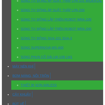
SÚNG TỰ ĐỘNG ÁP SUẤT THẤP LPA-101 WIDER1AL
SÚNG TỰ ĐỘNG ÁP SUẤT THẤP LPA-200
SÚNG TỰ ĐỘNG LẮP TRÊN ROBOT WRA-100
SÚNG TỰ ĐỘNG LẮP TRÊN ROBOT WRA-200
SÚNG TỰ ĐỘNG SGA-101 SGA-3
SÚNG SUPERNOVA WS-400
SÚNG PHUN CỔ DÀI LW-10B LW1
MÁY NÉN KHÍ
BƠM MÀNG, NỒI TRỘN
THIẾT BỊ SƠN AIRLESS
CÂY KHUẤY
BÚT VẼ