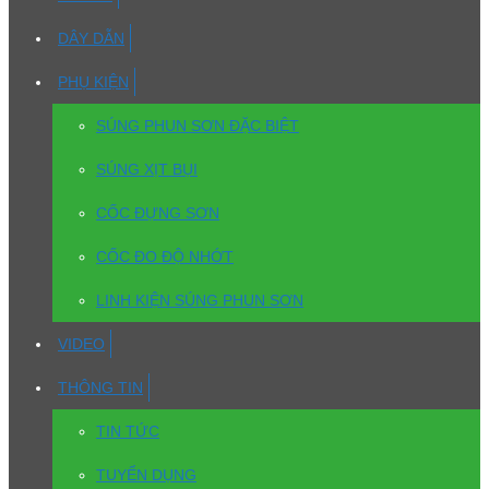
DÂY DẪN
PHỤ KIỆN
SÚNG PHUN SƠN ĐẶC BIỆT
SÚNG XỊT BỤI
CỐC ĐỰNG SƠN
CỐC ĐO ĐỘ NHỚT
LINH KIỆN SÚNG PHUN SƠN
VIDEO
THÔNG TIN
TIN TỨC
TUYỂN DỤNG