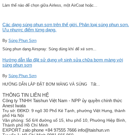
Làm thế nào để chọn giữa Airless, một AirCoat hoặc...
Các dạng súng phun sơn trên thế giới. Phân loại súng phun sơn.
Ưu nhược điểm từng dạng.
By
Súng Phun Sơn
Súng phun dạng Airspray: Súng dùng khí để xé sơn...
Hướng dẫn lắp đặt sử dụng vệ sinh sửa chữa bơm màng với
súng phun sơn
By
Súng Phun Sơn
HƯỚNG DẪN LẮP ĐẶT BƠM MÀNG VÀ SÚNG Tất...
THÔNG TIN LIÊN HỆ
Công ty TNHH Taishun Việt Nam - NPP ủy quyền chính thức
Anest Iwata
Trụ sở:
ĐĐKD: 9 ngõ 30 Phố Kẻ Tạnh, phường Việt Hưng, thành
phố Hà Nội
Văn phòng:
Số 6/4 đường số 15, khu phố 10, Phường Hiệp Bình,
Thành phố Hồ Chí Minh
EXPORT zalo phone +84 97555 7666 info@taishun.vn
Tư vấn 1:
Hồ Chí Minh 0981 666 960