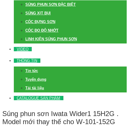
SÚNG PHUN SƠN ĐẶC BIỆT
SÚNG XỊT BỤI
CỐC ĐỰNG SƠN
CỐC ĐO ĐỘ NHỚT
LINH KIỆN SÚNG PHUN SƠN
VIDEO
THÔNG TIN
Tin tức
Tuyển dụng
Tải tài liệu
CATALOGUE SẢN PHẨM
Súng phun sơn Iwata Wider1 15H2G .
Model mới thay thế cho W-101-152G