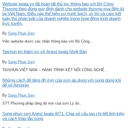
Website iwata.vn đã hoàn tất thủ tục thông báo với Bộ Công
Thương theo đúng quy định dành cho website thương mại điện tử
tại Việt Nam. Điều này thể hiện sự minh bạch, uy tín và cam kết
tuân thủ pháp luật của doanh nghiệp trong hoạt động kinh doanh
trực tuyến.
By
Súng Phun Sơn
Việc website được xác nhận thông báo với Bộ Công...
Taishun tới thăm trụ sở Anest Iwata Nhật Bản
By
Súng Phun Sơn
TAISHUN VIỆT NAM – HÀNH TRÌNH KẾT NỐI CÔNG NGHỆ...
Những cách để tăng độ mịn của sơn áp dụng với súng dùng khí
để xé Airspray
By
Súng Phun Sơn
STT Phương pháp tăng độ mịn của sơn Lý do...
Súng phun sơn Anest Iwata W71. Chia sẻ cấu tạo chi tiết linh kiện
và cách tháo lắp súng