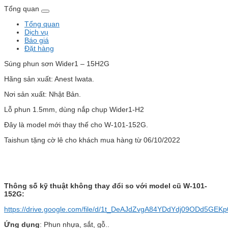
Tổng quan
Tổng quan
Dịch vụ
Báo giá
Đặt hàng
Súng phun sơn Wider1 – 15H2G
Hãng sản xuất: Anest Iwata.
Nơi sản xuất: Nhật Bản.
Lỗ phun 1.5mm, dùng nắp chụp Wider1-H2
Đây là model mới thay thế cho W-101-152G.
Taishun tặng cờ lê cho khách mua hàng từ 06/10/2022
Thông số kỹ thuật không thay đổi so với model cũ W-101-
152G:
https://drive.google.com/file/d/1t_DeAJdZvgA84YDdYdj09ODd5GEKp
Ứng dụng
: Phun nhựa, sắt, gỗ..