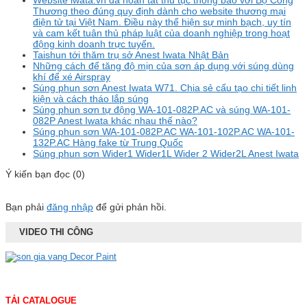
Thương theo đúng quy định dành cho website thương mại
điện tử tại Việt Nam. Điều này thể hiện sự minh bạch, uy tín
và cam kết tuân thủ pháp luật của doanh nghiệp trong hoạt
động kinh doanh trực tuyến.
Taishun tới thăm trụ sở Anest Iwata Nhật Bản
Những cách để tăng độ mịn của sơn áp dụng với súng dùng
khí để xé Airspray
Súng phun sơn Anest Iwata W71. Chia sẻ cấu tạo chi tiết linh
kiện và cách tháo lắp súng
Súng phun sơn tự động WA-101-082P.AC và súng WA-101-
082P Anest Iwata khác nhau thế nào?
Súng phun sơn WA-101-082P.AC WA-101-102P.AC WA-101-
132P.AC Hàng fake từ Trung Quốc
Súng phun sơn Wider1 Wider1L Wider 2 Wider2L Anest Iwata
Ý kiến bạn đọc (0)
Bạn phải
đăng nhập
để gửi phản hồi.
VIDEO THI CÔNG
TẢI CATALOGUE