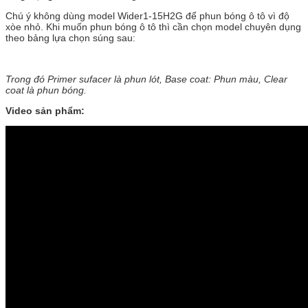
Chú ý không dùng model Wider1-15H2G để phun bóng ô tô vì độ
xòe nhỏ. Khi muốn phun bóng ô tô thì cần chọn model chuyên dụng
theo bảng lựa chọn súng sau:
Trong đó Primer sufacer là phun lót, Base coat: Phun màu, Clear
coat là phun bóng.
Video sản phẩm: