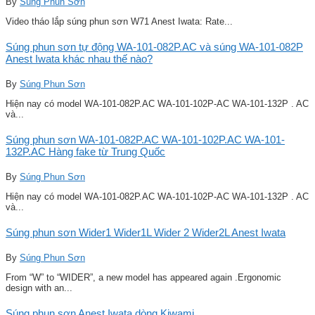
By
Súng Phun Sơn
Video tháo lắp súng phun sơn W71 Anest Iwata: Rate...
Súng phun sơn tự động WA-101-082P.AC và súng WA-101-082P
Anest Iwata khác nhau thế nào?
By
Súng Phun Sơn
Hiện nay có model WA-101-082P.AC WA-101-102P-AC WA-101-132P . AC
và...
Súng phun sơn WA-101-082P.AC WA-101-102P.AC WA-101-
132P.AC Hàng fake từ Trung Quốc
By
Súng Phun Sơn
Hiện nay có model WA-101-082P.AC WA-101-102P-AC WA-101-132P . AC
và...
Súng phun sơn Wider1 Wider1L Wider 2 Wider2L Anest Iwata
By
Súng Phun Sơn
From “W” to “WIDER”, a new model has appeared again .Ergonomic
design with an...
Súng phun sơn Anest Iwata dòng Kiwami