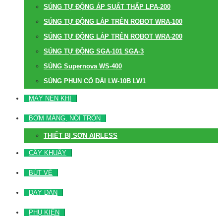
SÚNG TỰ ĐỘNG ÁP SUẤT THẤP LPA-200
SÚNG TỰ ĐỘNG LẮP TRÊN ROBOT WRA-100
SÚNG TỰ ĐỘNG LẮP TRÊN ROBOT WRA-200
SÚNG TỰ ĐỘNG SGA-101 SGA-3
SÚNG Supernova WS-400
SÚNG PHUN CỔ DÀI LW-10B LW1
MÁY NÉN KHÍ
BƠM MÀNG, NỒI TRỘN
THIẾT BỊ SƠN AIRLESS
CÂY KHUẤY
BÚT VẼ
DÂY DẪN
PHỤ KIỆN