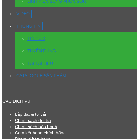
LINH KIỆN SÚNG PHUN SƠN
VIDEO
THÔNG TIN
TIN TỨC
TUYỂN DỤNG
TẢI TÀI LIỆU
CATALOGUE SẢN PHẨM
CÁC DỊCH VỤ
Lắp đặt & tư vấn
Chính sách đổi trả
Chính sách bảo hành
Cam kết hàng chính hãng