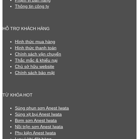
Phạm vi bán hàng
Thông tin công ty
HỖ TRỢ KHÁCH HÀNG
Hình thức mua hàng
Hình thức thanh toán
Chính sách vận chuyển
Thắc mắc & khiếu nại
Chủ sở hữu website
Chính sách bảo mật
TỪ KHÓA HOT
Súng phun sơn Anest Iwata
Súng xịt bụi Anest Iwata
Bơm sơn Anest Iwata
Nồi trộn sơn Anest Iwata
Phụ kiện Anest Iwata