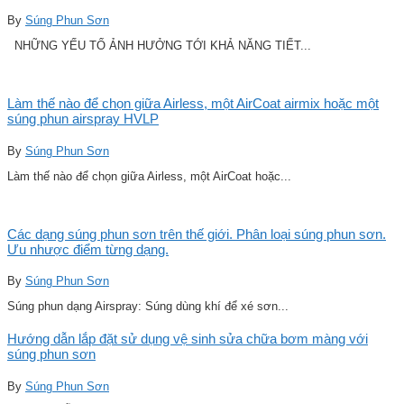
By
Súng Phun Sơn
NHỮNG YẾU TỐ ẢNH HƯỞNG TỚI KHẢ NĂNG TIẾT...
Làm thế nào để chọn giữa Airless, một AirCoat airmix hoặc một
súng phun airspray HVLP
By
Súng Phun Sơn
Làm thế nào để chọn giữa Airless, một AirCoat hoặc...
Các dạng súng phun sơn trên thế giới. Phân loại súng phun sơn.
Ưu nhược điểm từng dạng.
By
Súng Phun Sơn
Súng phun dạng Airspray: Súng dùng khí để xé sơn...
Hướng dẫn lắp đặt sử dụng vệ sinh sửa chữa bơm màng với
súng phun sơn
By
Súng Phun Sơn