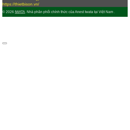
https://thietbison.vn/
© 2026
IWATA
. Nhà phân phối chính thức của Anest Iwata tại Việt Nam .