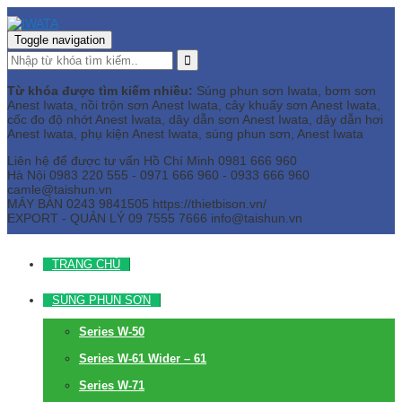
Toggle navigation
Từ khóa được tìm kiếm nhiều:
Súng phun sơn Iwata, bơm sơn
Anest Iwata, nồi trộn sơn Anest Iwata, cây khuấy sơn Anest Iwata,
cốc đo độ nhớt Anest Iwata, dây dẫn sơn Anest Iwata, dây dẫn hơi
Anest Iwata, phụ kiện Anest Iwata, súng phun sơn, Anest Iwata
Liên hệ để được tư vấn
Hồ Chí Minh
0981 666 960
Hà Nội
0983 220 555 - 0971 666 960 - 0933 666 960
camle@taishun.vn
MÁY BÀN
0243 9841505 https://thietbison.vn/
EXPORT - QUẢN LÝ
09 7555 7666
info@taishun.vn
TRANG CHỦ
SÚNG PHUN SƠN
Series W-50
Series W-61 Wider – 61
Series W-71