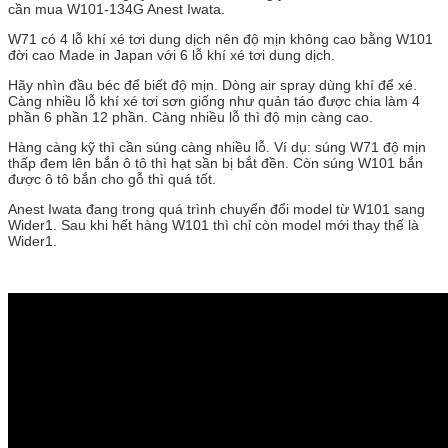
cần mua W101-134G Anest Iwata.
W71 có 4 lỗ khí xé tơi dung dịch nên độ mịn không cao bằng W101
đời cao Made in Japan với 6 lỗ khí xé tơi dung dịch.
Hãy nhìn đầu béc để biết độ mịn. Dòng air spray dùng khí để xé.
Càng nhiều lỗ khí xé tơi sơn giống như quản táo được chia làm 4
phần 6 phần 12 phần. Càng nhiều lỗ thì độ mịn càng cao.
Hàng càng kỹ thì cần súng càng nhiều lỗ. Ví dụ: súng W71 độ mịn
thấp đem lên bắn ô tô thì hạt sần bị bắt đền. Còn súng W101 bắn
được ô tô bắn cho gỗ thì quá tốt.
Anest Iwata đang trong quá trình chuyển đổi model từ W101 sang
Wider1. Sau khi hết hàng W101 thì chỉ còn model mới thay thế là
Wider1.