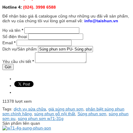
Hotline 4:
(024). 3998 6588
Để nhận báo giá & catalogue cũng như những ưu đãi về sản phẩm,
dịch vụ của chúng tôi vui lòng gửi email về:
info@taishun.vn
Họ và tên
*
Số điện thoại
Email
*
Dịch vụ/Sản phẩm
Yêu cầu chi tiết
*
11378 lượt xem
Tags:
dịch vụ sửa chữa
,
giá súng phun sơn
,
phân biệt súng phun
sơn chính hãng
,
súng phun gỗ nội thất
,
Súng phun sơn
,
súng phun
sơn pu
,
súng phun sơn w71-31g
Sản phẩm liên quan