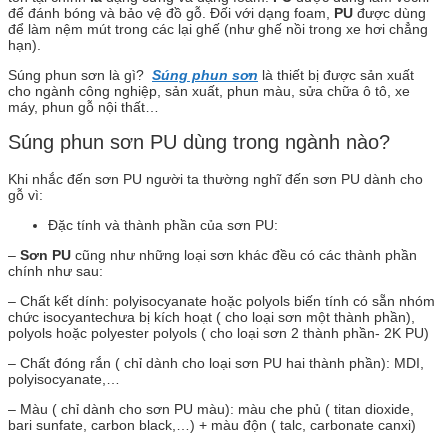
để đánh bóng và bảo vệ đồ gỗ. Đối với dạng foam,
PU
được dùng
để làm nệm mút trong các lại ghế (như ghế nồi trong xe hơi chẳng
hạn).
Súng phun sơn là gì?
Súng phun sơn
là thiết bị được sản xuất
cho ngành công nghiệp, sản xuất, phun màu, sửa chữa ô tô, xe
máy, phun gỗ nội thất…
Súng phun sơn PU dùng trong ngành nào?
Khi nhắc đến sơn PU người ta thường nghĩ đến sơn PU dành cho
gỗ vì:
Đặc tính và thành phần của sơn PU:
–
Sơn PU
cũng như những loại sơn khác đều có các thành phần
chính như sau:
– Chất kết dính: polyisocyanate hoặc polyols biến tính có sẵn nhóm
chức isocyantechưa bị kích hoạt ( cho loại sơn một thành phần),
polyols hoặc polyester polyols ( cho loại sơn 2 thành phần- 2K PU)
– Chất đóng rắn ( chỉ dành cho loại sơn PU hai thành phần): MDI,
polyisocyanate,…
– Màu ( chỉ dành cho sơn PU màu): màu che phủ ( titan dioxide,
bari sunfate, carbon black,…) + màu độn ( talc, carbonate canxi)