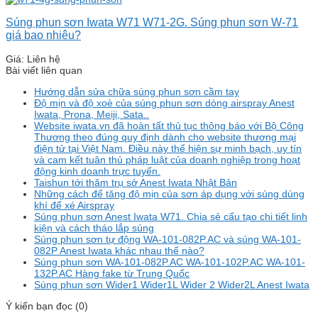
Súng phun sơn Iwata W71 W71-2G. Súng phun sơn W-71
giá bao nhiêu?
Giá: Liên hệ
Bài viết liên quan
Hướng dẫn sửa chữa súng phun sơn cầm tay
Độ mịn và độ xoè của súng phun sơn dòng airspray Anest
Iwata, Prona, Meiji, Sata..
Website iwata.vn đã hoàn tất thủ tục thông báo với Bộ Công
Thương theo đúng quy định dành cho website thương mại
điện tử tại Việt Nam. Điều này thể hiện sự minh bạch, uy tín
và cam kết tuân thủ pháp luật của doanh nghiệp trong hoạt
động kinh doanh trực tuyến.
Taishun tới thăm trụ sở Anest Iwata Nhật Bản
Những cách để tăng độ mịn của sơn áp dụng với súng dùng
khí để xé Airspray
Súng phun sơn Anest Iwata W71. Chia sẻ cấu tạo chi tiết linh
kiện và cách tháo lắp súng
Súng phun sơn tự động WA-101-082P.AC và súng WA-101-
082P Anest Iwata khác nhau thế nào?
Súng phun sơn WA-101-082P.AC WA-101-102P.AC WA-101-
132P.AC Hàng fake từ Trung Quốc
Súng phun sơn Wider1 Wider1L Wider 2 Wider2L Anest Iwata
Ý kiến bạn đọc (0)