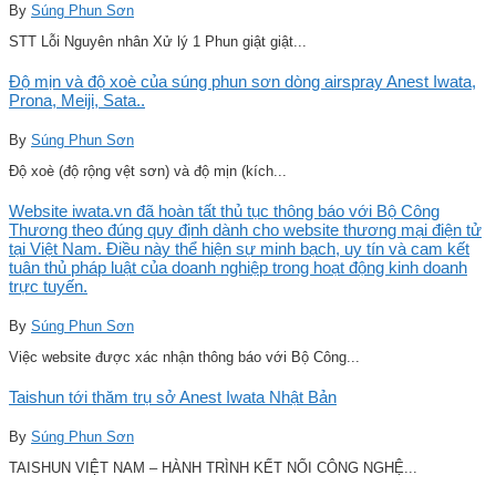
By
Súng Phun Sơn
STT Lỗi Nguyên nhân Xử lý 1 Phun giật giật...
Độ mịn và độ xoè của súng phun sơn dòng airspray Anest Iwata,
Prona, Meiji, Sata..
By
Súng Phun Sơn
Độ xoè (độ rộng vệt sơn) và độ mịn (kích...
Website iwata.vn đã hoàn tất thủ tục thông báo với Bộ Công
Thương theo đúng quy định dành cho website thương mại điện tử
tại Việt Nam. Điều này thể hiện sự minh bạch, uy tín và cam kết
tuân thủ pháp luật của doanh nghiệp trong hoạt động kinh doanh
trực tuyến.
By
Súng Phun Sơn
Việc website được xác nhận thông báo với Bộ Công...
Taishun tới thăm trụ sở Anest Iwata Nhật Bản
By
Súng Phun Sơn
TAISHUN VIỆT NAM – HÀNH TRÌNH KẾT NỐI CÔNG NGHỆ...