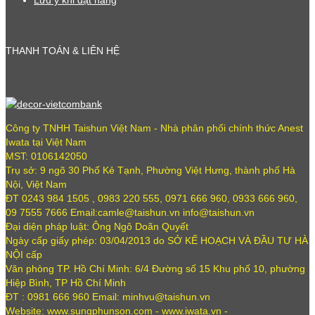
Lưu ý khi đặt hàng
THANH TOÁN & LIÊN HỆ
Công ty TNHH Taishun Việt Nam - Nhà phân phối chính thức Anest
Iwata tại Việt Nam
MST: 0106142050
Trụ sở: 9 ngõ 30 Phố Kẻ Tạnh, Phường Việt Hưng, thành phố Hà
Nội, Việt Nam
ĐT 0243 984 1505 , 0983 220 555, 0971 666 960, 0933 666 960,
09 7555 7666 Email:camle@taishun.vn info@taishun.vn
Đại diện pháp luật: Ông Ngô Doãn Quyết
Ngày cấp giấy phép: 03/04/2013 do SỞ KẾ HOẠCH VÀ ĐẦU TƯ HÀ
NỘI cấp
Văn phòng TP. Hồ Chí Minh: 6/4 Đường số 15 Khu phố 10, phường
Hiệp Bình, TP Hồ Chí Minh
ĐT : 0981 666 960 Email: minhvu@taishun.vn
Website: www.sungphunson.com - www.iwata.vn -