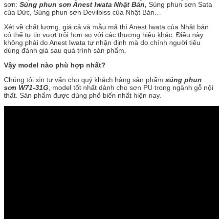
sơn:
Súng phun sơn Anest Iwata Nhật Bản,
Súng phun sơn Sata
của Đức, Súng phun sơn Devilbiss của Nhật Bản…
Xét về chất lượng, giá cả và mẫu mã thì Anest Iwata của Nhật bản
có thể tự tin vượt trội hơn so với các thương hiệu khác. Điều này
không phải do Anest Iwata tự nhận định mà do chính người tiêu
dùng đánh giá sau quá trình sản phẩm.
Vậy model nào phù hợp nhất?
Chúng tôi xin tư vấn cho quý khách hàng sản phẩm
súng phun
sơn W71-31G
, model tốt nhất dành cho sơn PU trong ngành gỗ nội
thất. Sản phẩm được dùng phổ biến nhất hiện nay.