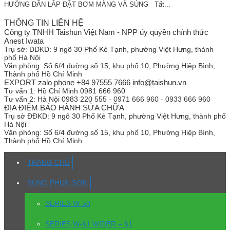
HƯỚNG DẪN LẮP ĐẶT BƠM MÀNG VÀ SÚNG Tất...
THÔNG TIN LIÊN HỆ
Công ty TNHH Taishun Việt Nam - NPP ủy quyền chính thức
Anest Iwata
Trụ sở:
ĐĐKD: 9 ngõ 30 Phố Kẻ Tạnh, phường Việt Hưng, thành
phố Hà Nội
Văn phòng:
Số 6/4 đường số 15, khu phố 10, Phường Hiệp Bình,
Thành phố Hồ Chí Minh
EXPORT zalo phone +84 97555 7666 info@taishun.vn
Tư vấn 1:
Hồ Chí Minh 0981 666 960
Tư vấn 2:
Hà Nội 0983 220 555 - 0971 666 960 - 0933 666 960
ĐỊA ĐIỂM BẢO HÀNH SỬA CHỮA
Trụ sở
ĐĐKD: 9 ngõ 30 Phố Kẻ Tạnh, phường Việt Hưng, thành phố
Hà Nội
Văn phòng:
Số 6/4 đường số 15, khu phố 10, Phường Hiệp Bình,
Thành phố Hồ Chí Minh
TRANG CHỦ
SÚNG PHUN SƠN
SERIES W-50
SERIES W-61 WIDER – 61