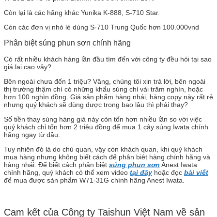
Còn lại là các hãng khác Yunika K-888, S-710 Star.
Còn các đơn vị nhỏ lẻ dùng S-710 Trung Quốc hơn 100.000vnd
Phân biệt súng phun sơn chính hãng
Có rất nhiều khách hàng lần đầu tìm đến với công ty đều hỏi tại sao
giá lại cao vậy?
Bên ngoài chưa đến 1 triệu? Vâng, chúng tôi xin trả lời, bên ngoài
thị trường thậm chí có những khẩu súng chỉ vài trăm nghìn, hoặc
hơn 100 nghìn đồng. Giá sản phẩm hàng nhái, hàng copy này rất rẻ
nhưng quý khách sẽ dùng được trong bao lâu thì phải thay?
Số tiền thay súng hàng giả này còn tốn hơn nhiều lần so với việc
quý khách chỉ tốn hơn 2 triệu đồng để mua 1 cây súng Iwata chính
hãng ngay từ đầu.
Tuy nhiên đó là do chủ quan, vậy còn khách quan, khi quý khách
mua hàng nhưng không biết cách để phân biêt hàng chính hãng và
hàng nhái. Để biết cách phân biệt
súng phun sơn
Anest Iwata
chính hãng, quý khách có thể xem video
tại đây
hoặc đọc
bài viết
để mua được sản phẩm W71-31G chính hãng Anest Iwata.
Cam kết của Công ty Taishun Việt Nam về sản