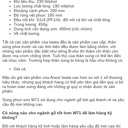
Khí tiêu thụ: 230 lít/phút
Lưu lượng chất lỏng: 190 ml/phút
Khoảng cách phun: 200 mm
Độ rộng vệt phun: 185 mm
Đầu nối khí: G1/4 (PF1/4)- đối với cả khí và chất lỏng
Trọng lượng: 450g
Dung tích cốc đựng sơn: 400ml (cốc nhôm)
Về chất lượng:
Tất cả các sản phẩm của Iwata đều là sản phẩm cao cấp, thân
súng phía trước và các linh kiện đều được làm bằng nhôm, với
những sản phẩm đặc biệt như dòng B-sho thì thậm chí thân còn
được mạ crom chống dính. Tuổi thọ của thân súng có thể lên đến
vài chục năm. Trường hợp thân súng bị hỏng là hầu như không có.
Giá cả:
Mặc dù giá sản phẩm của Anest Iwata cao hơn so với 1 số thương
hiệu khác, nhưng quý khách hàng có thể yên tâm giá tiền quý vị bỏ
ra hoàn toàn xứng đáng với những gì quý vị nhận được từ sản
phẩm.
Súng phun sơn W71 sử dụng cho ngành gỗ bởi giá thành rẻ và yêu
cầu độ mịn không cao.
Có súng nào cho ngành gỗ tốt hơn W71 để làm hàng kỹ
không?
Đối với khách hàng kỹ tính hoặc làm hàng yêu cầu độ mịn cao thì