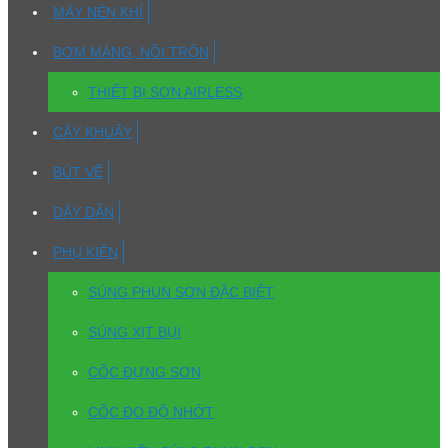
MÁY NÉN KHÍ
BƠM MÀNG, NỒI TRỘN
THIẾT BỊ SƠN AIRLESS
CÂY KHUẤY
BÚT VẼ
DÂY DẪN
PHỤ KIỆN
SÚNG PHUN SƠN ĐẶC BIỆT
SÚNG XỊT BỤI
CỐC ĐỰNG SƠN
CỐC ĐO ĐỘ NHỚT