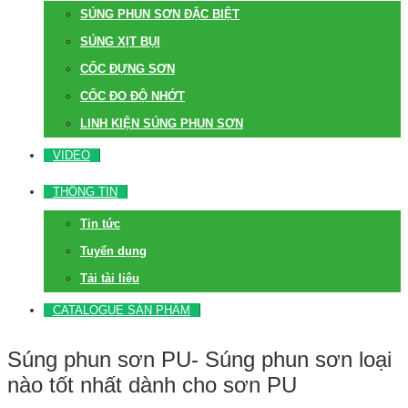
SÚNG PHUN SƠN ĐẶC BIỆT
SÚNG XỊT BỤI
CỐC ĐỰNG SƠN
CỐC ĐO ĐỘ NHỚT
LINH KIỆN SÚNG PHUN SƠN
VIDEO
THÔNG TIN
Tin tức
Tuyển dụng
Tải tài liệu
CATALOGUE SẢN PHẨM
Súng phun sơn PU- Súng phun sơn loại
nào tốt nhất dành cho sơn PU