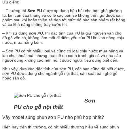
Ưu điểm:
– Thường thì
Sơn PU
được áp dụng hầu hết cho bàn ghế giường
tủ, lan can cầu thang và có lẽ các bạn sẽ không thể ngờ đuợc sản
phẩm sau khi hoàn thiện sẽ đẹp tới mức độ nào sản phẩm rất bóng
và có khả năng chống trầy xước tốt.
– Khi sử dụng
sơn PU
, thì đặc tính của PU là giữ nguyên vân cho
đồ gỗ vốn có, không làm mất đi điểm yếu của PU là: khả năng chịu
nước, mưa nắng kém.
– Sơn PU có rất nhiều loại và cũng có loại chịu nước mưa nắng và
lau chui thoải mái nhưng thực tế do cạnh tranh giá cả và nhu cầu
người dùng không cao nên nó ít được người tiêu dùng biết đến.
Như vậy, dựa vào đặc tính của sơn PU, các bạn cũng đã biết được,
sơn PU được dùng cho ngành gỗ nội thất, sản xuất bàn ghế gỗ
hoặc sàn gỗ.
Sơn
PU cho gỗ nội thất
Vậy model súng phun sơn PU nào phù hợp nhất?
Hiện nay trên thị trường, có rất nhiều thương hiệu về súng phun