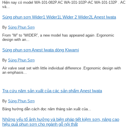
Hiện nay có model WA-101-082P.AC WA-101-102P-AC WA-101-132P . AC
và...
Súng phun sơn Wider1 Wider1L Wider 2 Wider2L Anest Iwata
By
Súng Phun Sơn
From “W” to “WIDER”, a new model has appeared again .Ergonomic
design with an...
Súng phun sơn Anest Iwata dòng Kiwami
By
Súng Phun Sơn
Air valve seat set with little individual difference .Ergonomic design with
an emphasis...
Tra cứu năm sản xuất của các sản phẩm Anest Iwata
By
Súng Phun Sơn
Bảng hướng dẫn cách đọc năm tháng sản xuất của...
Những yếu tố ảnh hưởng và biện pháp tiết kiệm sơn, nâng cao
hiệu quả phun sơn cho ngành gỗ nội thất