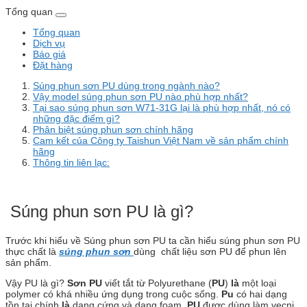
Tổng quan
Tổng quan
Dịch vụ
Báo giá
Đặt hàng
Súng phun sơn PU dùng trong ngành nào?
Vậy model súng phun sơn PU nào phù hợp nhất?
Tại sao súng phun sơn W71-31G lại là phù hợp nhất, nó có
những đặc điểm gì?
Phân biệt súng phun sơn chính hãng
Cam kết của Công ty Taishun Việt Nam về sản phẩm chính
hãng
Thông tin liên lạc:
Súng phun sơn PU là gì?
Trước khi hiểu về Súng phun sơn PU ta cần hiểu súng phun sơn PU
thực chất là
súng phun sơn
dùng chất liệu sơn PU để phun lên
sản phẩm.
Vậy PU là gì?
Sơn PU
viết tắt từ Polyurethane (
PU
)
là
một loại
polymer có khá nhiều ứng dụng trong cuộc sống.
Pu
có hai dạng
tồn tại chính
là
dạng cứng và dạng foam.
PU
được dùng làm vecni