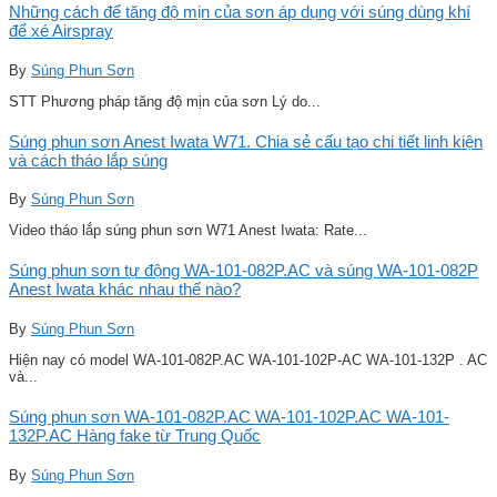
Những cách để tăng độ mịn của sơn áp dụng với súng dùng khí
để xé Airspray
By
Súng Phun Sơn
STT Phương pháp tăng độ mịn của sơn Lý do...
Súng phun sơn Anest Iwata W71. Chia sẻ cấu tạo chi tiết linh kiện
và cách tháo lắp súng
By
Súng Phun Sơn
Video tháo lắp súng phun sơn W71 Anest Iwata: Rate...
Súng phun sơn tự động WA-101-082P.AC và súng WA-101-082P
Anest Iwata khác nhau thế nào?
By
Súng Phun Sơn
Hiện nay có model WA-101-082P.AC WA-101-102P-AC WA-101-132P . AC
và...
Súng phun sơn WA-101-082P.AC WA-101-102P.AC WA-101-
132P.AC Hàng fake từ Trung Quốc
By
Súng Phun Sơn