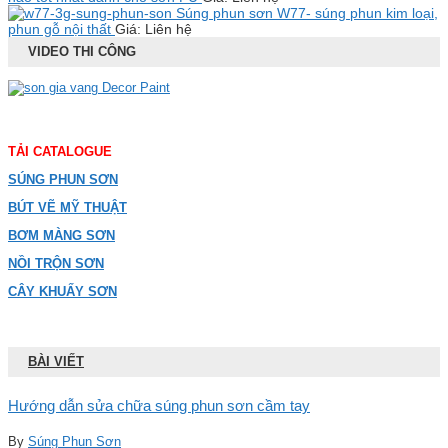
Súng phun sơn W77- súng phun kim loại,
phun gỗ nội thất
Giá: Liên hệ
VIDEO THI CÔNG
TẢI CATALOGUE
SÚNG PHUN SƠN
BÚT VẼ MỸ THUẬT
BƠM MÀNG SƠN
NỒI TRỘN SƠN
CÂY KHUẤY SƠN
BÀI VIẾT
Hướng dẫn sửa chữa súng phun sơn cầm tay
By
Súng Phun Sơn