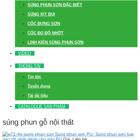
SÚNG PHUN SƠN ĐẶC BIỆT
SÚNG XỊT BỤI
CỐC ĐỰNG SƠN
CỐC ĐO ĐỘ NHỚT
LINH KIỆN SÚNG PHUN SƠN
VIDEO
THÔNG TIN
Tin tức
Tuyển dụng
Tải tài liệu
CATALOGUE SẢN PHẨM
súng phun gỗ nội thất
Súng phun sơn PU- Súng phun sơn loại
nào tốt nhất dành cho sơn PU
Giá: Liên hệ