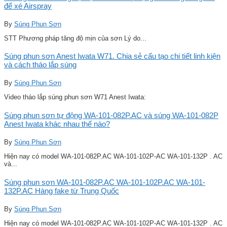
để xé Airspray
By
Súng Phun Sơn
STT Phương pháp tăng độ mịn của sơn Lý do...
Súng phun sơn Anest Iwata W71. Chia sẻ cấu tạo chi tiết linh kiện
và cách tháo lắp súng
By
Súng Phun Sơn
Video tháo lắp súng phun sơn W71 Anest Iwata:
Súng phun sơn tự động WA-101-082P.AC và súng WA-101-082P
Anest Iwata khác nhau thế nào?
By
Súng Phun Sơn
Hiện nay có model WA-101-082P.AC WA-101-102P-AC WA-101-132P . AC
và...
Súng phun sơn WA-101-082P.AC WA-101-102P.AC WA-101-
132P.AC Hàng fake từ Trung Quốc
By
Súng Phun Sơn
Hiện nay có model WA-101-082P.AC WA-101-102P-AC WA-101-132P . AC