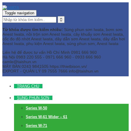
Toggle navigation
Từ khóa được tìm kiếm nhiều:
Súng phun sơn Iwata, bơm sơn
Anest Iwata, nồi trộn sơn Anest Iwata, cây khuấy sơn Anest Iwata,
cốc đo độ nhớt Anest Iwata, dây dẫn sơn Anest Iwata, dây dẫn hơi
Anest Iwata, phụ kiện Anest Iwata, súng phun sơn, Anest Iwata
Liên hệ để được tư vấn
Hồ Chí Minh
0981 666 960
Hà Nội
0983 220 555 - 0971 666 960 - 0933 666 960
camle@taishun.vn
MÁY BÀN
0243 9841505 https://thietbison.vn/
EXPORT - QUẢN LÝ
09 7555 7666
info@taishun.vn
TRANG CHỦ
SÚNG PHUN SƠN
Series W-50
Series W-61 Wider – 61
Series W-71