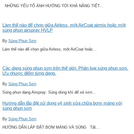
NHỮNG YẾU TỐ ẢNH HƯỞNG TỚI KHẢ NĂNG TIẾT...
Làm thế nào để chọn giữa Airless, một AirCoat airmix hoặc một
súng phun airspray HVLP
By
Súng Phun Sơn
Làm thế nào để chọn giữa Airless, một AirCoat hoặc...
Các dạng súng phun sơn trên thế giới. Phân loại súng phun sơn.
Ưu nhược điểm từng dạng.
By
Súng Phun Sơn
Súng phun dạng Airspray: Súng dùng khí để xé sơn...
Hướng dẫn lắp đặt sử dụng vệ sinh sửa chữa bơm màng với
súng phun sơn
By
Súng Phun Sơn
HƯỚNG DẪN LẮP ĐẶT BƠM MÀNG VÀ SÚNG Tất...