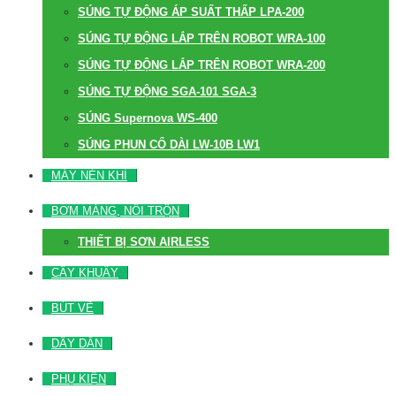
SÚNG TỰ ĐỘNG ÁP SUẤT THẤP LPA-200
SÚNG TỰ ĐỘNG LẮP TRÊN ROBOT WRA-100
SÚNG TỰ ĐỘNG LẮP TRÊN ROBOT WRA-200
SÚNG TỰ ĐỘNG SGA-101 SGA-3
SÚNG Supernova WS-400
SÚNG PHUN CỔ DÀI LW-10B LW1
MÁY NÉN KHÍ
BƠM MÀNG, NỒI TRỘN
THIẾT BỊ SƠN AIRLESS
CÂY KHUẤY
BÚT VẼ
DÂY DẪN
PHỤ KIỆN