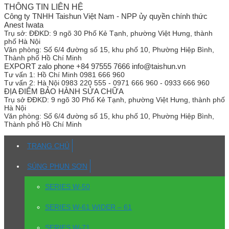
THÔNG TIN LIÊN HỆ
Công ty TNHH Taishun Việt Nam - NPP ủy quyền chính thức
Anest Iwata
Trụ sở:
ĐĐKD: 9 ngõ 30 Phố Kẻ Tạnh, phường Việt Hưng, thành
phố Hà Nội
Văn phòng:
Số 6/4 đường số 15, khu phố 10, Phường Hiệp Bình,
Thành phố Hồ Chí Minh
EXPORT zalo phone +84 97555 7666 info@taishun.vn
Tư vấn 1:
Hồ Chí Minh 0981 666 960
Tư vấn 2:
Hà Nội 0983 220 555 - 0971 666 960 - 0933 666 960
ĐỊA ĐIỂM BẢO HÀNH SỬA CHỮA
Trụ sở
ĐĐKD: 9 ngõ 30 Phố Kẻ Tạnh, phường Việt Hưng, thành phố
Hà Nội
Văn phòng:
Số 6/4 đường số 15, khu phố 10, Phường Hiệp Bình,
Thành phố Hồ Chí Minh
TRANG CHỦ
SÚNG PHUN SƠN
SERIES W-50
SERIES W-61 WIDER – 61
SERIES W-71