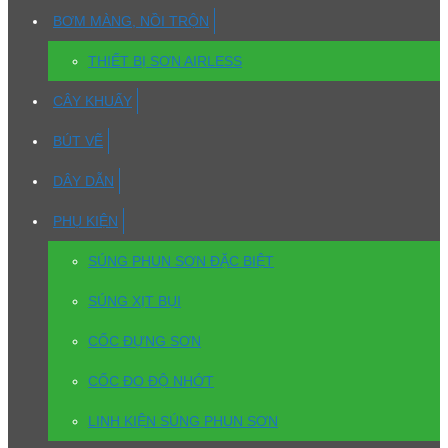
BƠM MÀNG, NỒI TRỘN
THIẾT BỊ SƠN AIRLESS
CÂY KHUẤY
BÚT VẼ
DÂY DẪN
PHỤ KIỆN
SÚNG PHUN SƠN ĐẶC BIỆT
SÚNG XỊT BỤI
CỐC ĐỰNG SƠN
CỐC ĐO ĐỘ NHỚT
LINH KIỆN SÚNG PHUN SƠN