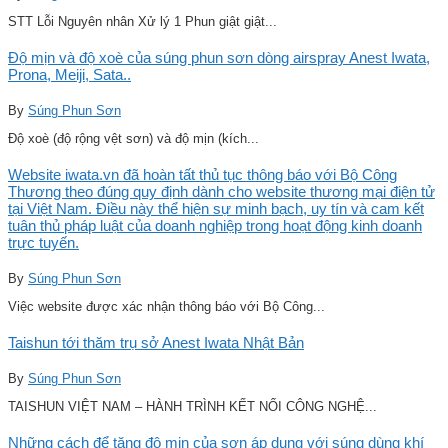
STT Lỗi Nguyên nhân Xử lý 1 Phun giật giật...
Độ mịn và độ xoè của súng phun sơn dòng airspray Anest Iwata,
Prona, Meiji, Sata..
By
Súng Phun Sơn
Độ xoè (độ rộng vệt sơn) và độ mịn (kích...
Website iwata.vn đã hoàn tất thủ tục thông báo với Bộ Công
Thương theo đúng quy định dành cho website thương mại điện tử
tại Việt Nam. Điều này thể hiện sự minh bạch, uy tín và cam kết
tuân thủ pháp luật của doanh nghiệp trong hoạt động kinh doanh
trực tuyến.
By
Súng Phun Sơn
Việc website được xác nhận thông báo với Bộ Công...
Taishun tới thăm trụ sở Anest Iwata Nhật Bản
By
Súng Phun Sơn
TAISHUN VIỆT NAM – HÀNH TRÌNH KẾT NỐI CÔNG NGHỆ...
Những cách để tăng độ mịn của sơn áp dụng với súng dùng khí