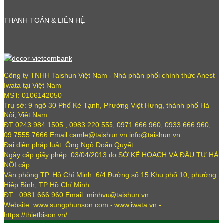
THANH TOÁN & LIÊN HỆ
Công ty TNHH Taishun Việt Nam - Nhà phân phối chính thức Anest
Iwata tại Việt Nam
MST: 0106142050
Trụ sở: 9 ngõ 30 Phố Kẻ Tạnh, Phường Việt Hưng, thành phố Hà
Nội, Việt Nam
ĐT 0243 984 1505 , 0983 220 555, 0971 666 960, 0933 666 960,
09 7555 7666 Email:camle@taishun.vn info@taishun.vn
Đại diện pháp luật: Ông Ngô Doãn Quyết
Ngày cấp giấy phép: 03/04/2013 do SỞ KẾ HOẠCH VÀ ĐẦU TƯ HÀ
NỘI cấp
Văn phòng TP. Hồ Chí Minh: 6/4 Đường số 15 Khu phố 10, phường
Hiệp Bình, TP Hồ Chí Minh
ĐT : 0981 666 960 Email: minhvu@taishun.vn
Website: www.sungphunson.com - www.iwata.vn -
https://thietbison.vn/