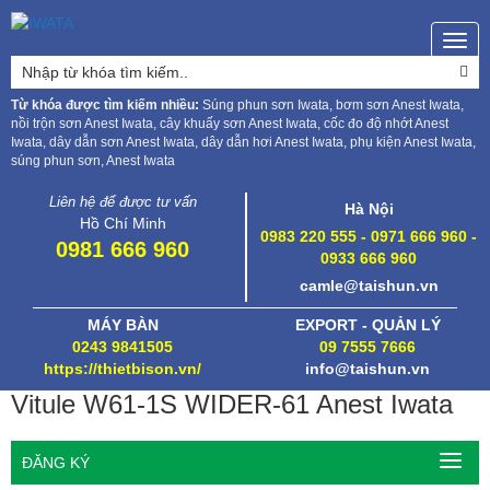
Togg
navig
Từ khóa được tìm kiếm nhiều:
Súng phun sơn Iwata, bơm sơn Anest Iwata,
nồi trộn sơn Anest Iwata, cây khuấy sơn Anest Iwata, cốc đo độ nhớt Anest
Iwata, dây dẫn sơn Anest Iwata, dây dẫn hơi Anest Iwata, phụ kiện Anest Iwata,
súng phun sơn, Anest Iwata
Liên hệ để được tư vấn
Hà Nội
Hồ Chí Minh
0983 220 555 - 0971 666 960 -
0981 666 960
0933 666 960
camle@taishun.vn
MÁY BÀN
EXPORT - QUẢN LÝ
0243 9841505
09 7555 7666
https://thietbison.vn/
info@taishun.vn
Vitule W61-1S WIDER-61 Anest Iwata
ĐĂNG KÝ