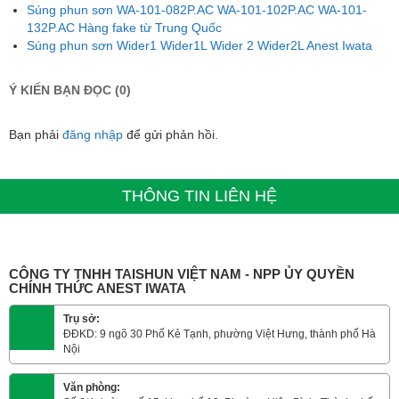
Súng phun sơn WA-101-082P.AC WA-101-102P.AC WA-101-
132P.AC Hàng fake từ Trung Quốc
Súng phun sơn Wider1 Wider1L Wider 2 Wider2L Anest Iwata
Ý KIẾN BẠN ĐỌC (0)
Bạn phải
đăng nhập
để gửi phản hồi.
THÔNG TIN LIÊN HỆ
CÔNG TY TNHH TAISHUN VIỆT NAM - NPP ỦY QUYỀN
CHÍNH THỨC ANEST IWATA
Trụ sở:
ĐĐKD: 9 ngõ 30 Phố Kẻ Tạnh, phường Việt Hưng, thành phố Hà
Nội
Văn phòng: