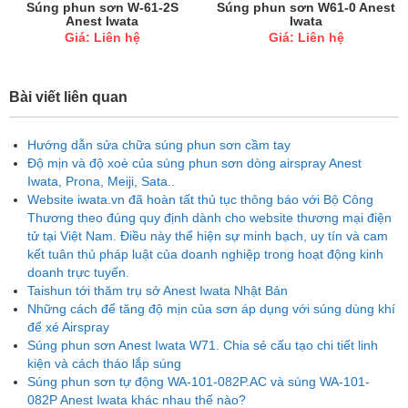
Súng phun sơn W-61-2S
Súng phun sơn W61-0 Anest
Anest Iwata
Iwata
Giá: Liên hệ
Giá: Liên hệ
Bài viết liên quan
Hướng dẫn sửa chữa súng phun sơn cầm tay
Độ mịn và độ xoè của súng phun sơn dòng airspray Anest
Iwata, Prona, Meiji, Sata..
Website iwata.vn đã hoàn tất thủ tục thông báo với Bộ Công
Thương theo đúng quy định dành cho website thương mại điện
tử tại Việt Nam. Điều này thể hiện sự minh bạch, uy tín và cam
kết tuân thủ pháp luật của doanh nghiệp trong hoạt động kinh
doanh trực tuyến.
Taishun tới thăm trụ sở Anest Iwata Nhật Bản
Những cách để tăng độ mịn của sơn áp dụng với súng dùng khí
để xé Airspray
Súng phun sơn Anest Iwata W71. Chia sẻ cấu tạo chi tiết linh
kiện và cách tháo lắp súng
Súng phun sơn tự động WA-101-082P.AC và súng WA-101-
082P Anest Iwata khác nhau thế nào?