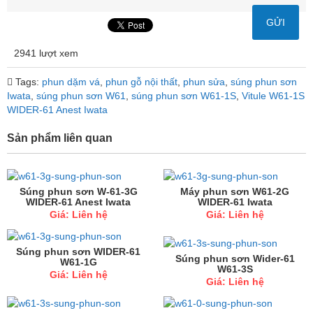
2941 lượt xem
Tags:
phun dặm vá
,
phun gỗ nội thất
,
phun sửa
,
súng phun sơn
Iwata
,
súng phun sơn W61
,
súng phun sơn W61-1S
,
Vitule W61-1S
WIDER-61 Anest Iwata
Sản phẩm liên quan
Súng phun sơn W-61-3G
Máy phun sơn W61-2G
WIDER-61 Anest Iwata
WIDER-61 Iwata
Giá: Liên hệ
Giá: Liên hệ
Súng phun sơn WIDER-61
Súng phun sơn Wider-61
W61-1G
W61-3S
Giá: Liên hệ
Giá: Liên hệ