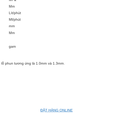
Mm
Lít/phút
Ml/phút
mm
Mm
gam
 lỗ phun tương ứng là 1.0mm và 1.3mm.
ĐẶT HÀNG ONLINE