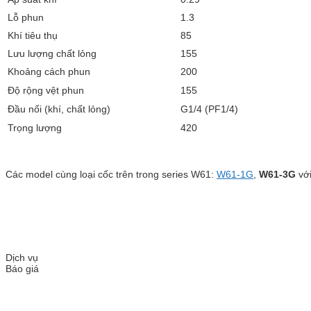
Lỗ phun
1.3
Khí tiêu thụ
85
Lưu lượng chất lỏng
155
Khoảng cách phun
200
Độ rộng vệt phun
155
Đầu nối (khí, chất lỏng)
G1/4 (PF1/4)
Trọng lượng
420
Các model cùng loại cốc trên trong series W61:
W61-1G
,
W61-3G
với
Dịch vụ
Báo giá