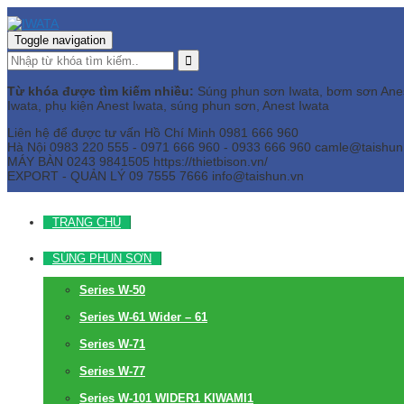
Toggle navigation
Từ khóa được tìm kiếm nhiều:
Súng phun sơn Iwata, bơm sơn Anest 
Iwata, phụ kiện Anest Iwata, súng phun sơn, Anest Iwata
Liên hệ để được tư vấn
Hồ Chí Minh
0981 666 960
Hà Nội
0983 220 555 - 0971 666 960 - 0933 666 960
camle@taishun
MÁY BÀN
0243 9841505 https://thietbison.vn/
EXPORT - QUẢN LÝ
09 7555 7666
info@taishun.vn
TRANG CHỦ
SÚNG PHUN SƠN
Series W-50
Series W-61 Wider – 61
Series W-71
Series W-77
Series W-101 WIDER1 KIWAMI1