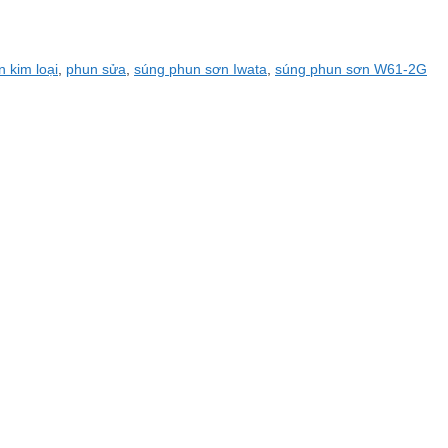
 kim loại
,
phun sửa
,
súng phun sơn Iwata
,
súng phun sơn W61-2G