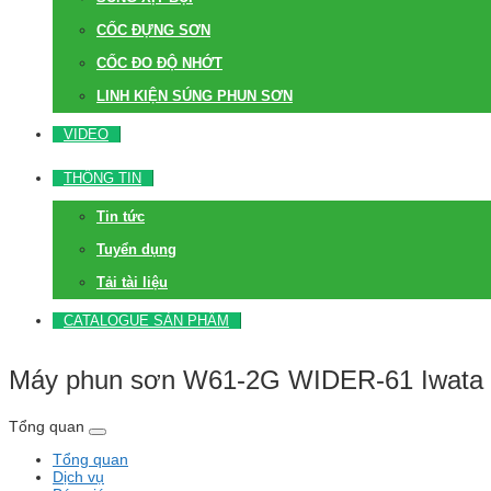
CỐC ĐỰNG SƠN
CỐC ĐO ĐỘ NHỚT
LINH KIỆN SÚNG PHUN SƠN
VIDEO
THÔNG TIN
Tin tức
Tuyển dụng
Tải tài liệu
CATALOGUE SẢN PHẨM
Máy phun sơn W61-2G WIDER-61 Iwata
Tổng quan
Tổng quan
Dịch vụ