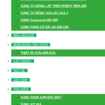
SÚNG TỰ ĐỘNG LẮP TRÊN ROBOT WRA-200
SÚNG TỰ ĐỘNG SGA-101 SGA-3
SÚNG Supernova WS-400
SÚNG PHUN CỔ DÀI LW-10B LW1
MÁY NÉN KHÍ
BƠM MÀNG, NỒI TRỘN
THIẾT BỊ SƠN AIRLESS
CÂY KHUẤY
BÚT VẼ
DÂY DẪN
PHỤ KIỆN
SÚNG PHUN SƠN ĐẶC BIỆT
SÚNG XỊT BỤI