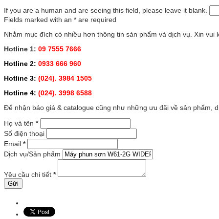
If you are a human and are seeing this field, please leave it blank.
Fields marked with an
*
are required
Nhằm mục đích có nhiều hơn thông tin sản phẩm và dịch vụ. Xin vui lò
Hotline 1:
09 7555 7666
Hotline 2:
0933 666 960
Hotline 3:
(024). 3984 1505
Hotline 4:
(024). 3998 6588
Để nhận báo giá & catalogue cũng như những ưu đãi về sản phẩm, dịc
Họ và tên
*
Số điện thoại
Email
*
Dịch vụ/Sản phẩm
Yêu cầu chi tiết
*