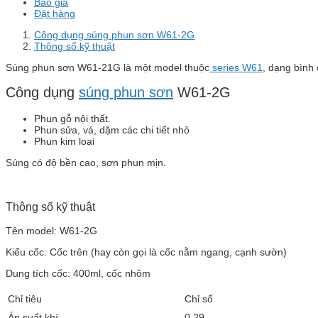
Báo giá
Đặt hàng
Công dụng súng phun sơn W61-2G
Thông số kỹ thuật
Súng phun sơn W61-21G là một model thuộc
series W61
, dạng bình
Công dụng
súng phun sơn
W61-2G
Phun gỗ nội thất.
Phun sửa, vá, dặm các chi tiết nhỏ
Phun kim loại
Súng có độ bền cao, sơn phun mịn.
Thông số kỹ thuật
Tên model: W61-2G
Kiểu cốc: Cốc trên (hay còn gọi là cốc nằm ngang, cạnh sườn)
Dung tích cốc: 400ml, cốc nhôm
Chỉ tiêu
Chỉ số
Áp suất khí
0.29