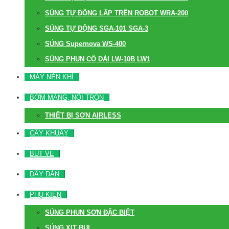
SÚNG TỰ ĐỘNG LẮP TRÊN ROBOT WRA-200
SÚNG TỰ ĐỘNG SGA-101 SGA-3
SÚNG Supernova WS-400
SÚNG PHUN CỔ DÀI LW-10B LW1
MÁY NÉN KHÍ
BƠM MÀNG, NỒI TRỘN
THIẾT BỊ SƠN AIRLESS
CÂY KHUẤY
BÚT VẼ
DÂY DẪN
PHỤ KIỆN
SÚNG PHUN SƠN ĐẶC BIỆT
SÚNG XỊT BỤI