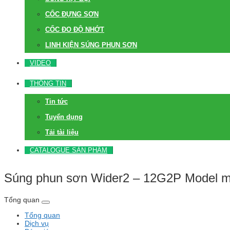
CỐC ĐỰNG SƠN
CỐC ĐO ĐỘ NHỚT
LINH KIỆN SÚNG PHUN SƠN
VIDEO
THÔNG TIN
Tin tức
Tuyển dụng
Tải tài liệu
CATALOGUE SẢN PHẨM
Súng phun sơn Wider2 – 12G2P Model mớ
Tổng quan
Tổng quan
Dịch vụ