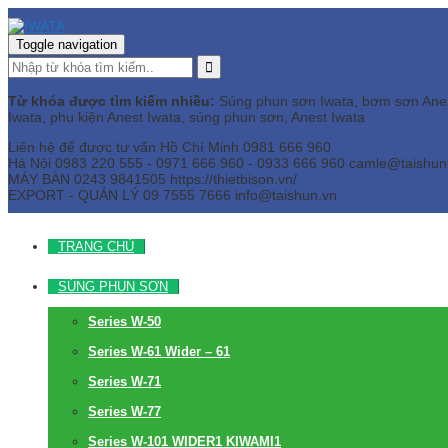
Toggle navigation
Từ khóa được tìm kiếm nhiều:
Súng phun sơn Iwata, bơm sơn Anest 
Iwata, phụ kiện Anest Iwata, súng phun sơn, Anest Iwata
Liên hệ để được tư vấn
Hồ Chí Minh
0981 666 960
Hà Nội
0983 220 555 - 0971 666 960 - 0933 666 960
camle@taishun
MÁY BÀN
0243 9841505 https://thietbison.vn/
EXPORT - QUẢN LÝ
09 7555 7666
info@taishun.vn
TRANG CHỦ
SÚNG PHUN SƠN
Series W-50
Series W-61 Wider – 61
Series W-71
Series W-77
Series W-101 WIDER1 KIWAMI1