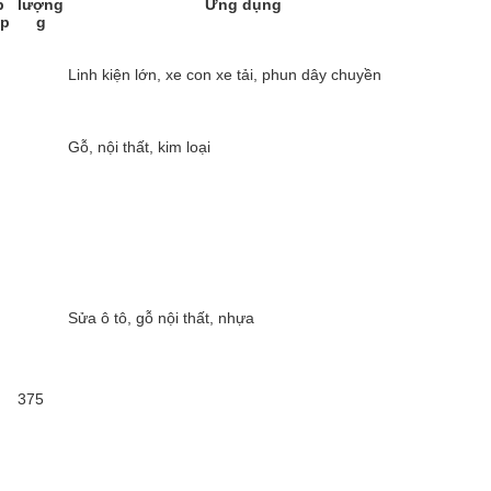
p
lượng
Ứng dụng
p
g
Linh kiện lớn, xe con xe tải, phun dây chuyền
Gỗ, nội thất, kim loại
Sửa ô tô, gỗ nội thất, nhựa
375