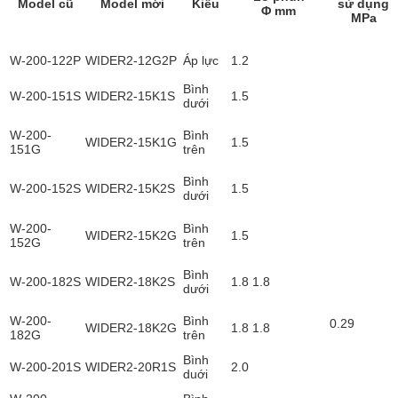
Model cũ
Model mới
Kiểu
sử dụng
Φ mm
MPa
W-200-122P
WIDER2-12G2P
Áp lực
1.2
Bình
W-200-151S
WIDER2-15K1S
1.5
dưới
W-200-
Bình
WIDER2-15K1G
1.5
151G
trên
Bình
W-200-152S
WIDER2-15K2S
1.5
dưới
W-200-
Bình
WIDER2-15K2G
1.5
152G
trên
Bình
W-200-182S
WIDER2-18K2S
1.8 1.8
dưới
W-200-
Bình
0.29
WIDER2-18K2G
1.8 1.8
182G
trên
Bình
W-200-201S
WIDER2-20R1S
2.0
duới