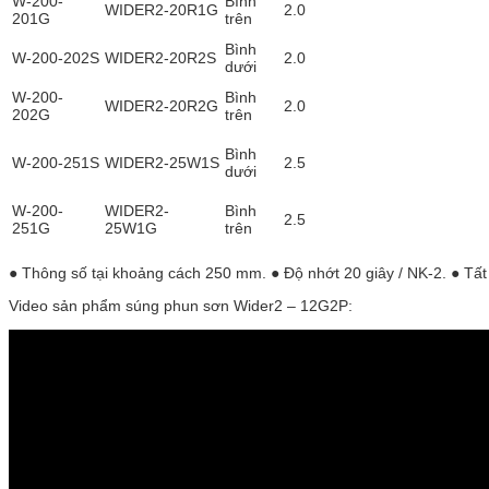
W-200-
Bình
WIDER2-20R1G
2.0
201G
trên
Bình
W-200-202S
WIDER2-20R2S
2.0
dưới
W-200-
Bình
WIDER2-20R2G
2.0
202G
trên
Bình
W-200-251S
WIDER2-25W1S
2.5
dưới
W-200-
WIDER2-
Bình
2.5
251G
25W1G
trên
● Thông số tại khoảng cách 250 mm. ● Độ nhớt 20 giây / NK-2. ● Tất 
Video sản phẩm súng phun sơn Wider2 – 12G2P: