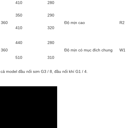
410
280
350
290
360
Độ mịn cao
R2
410
320
440
280
360
Độ mịn có mục đích chung
W1
510
310
cả model đầu nối sơn G3 / 8, đầu nối khí G1 / 4.