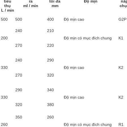
tiêu
ra
tối đa
Độ mịn
nắ
thụ
ml / min
mm
chụ
L / min
500
500
400
Độ mịn cao
G2P
240
210
200
Độ mịn có mục đích chung
K1
270
220
240
290
330
Độ mịn cao
K2
270
320
290
340
330
Độ mịn cao
K2
320
380
350
260
260
Độ mịn có mục đích chung
R1