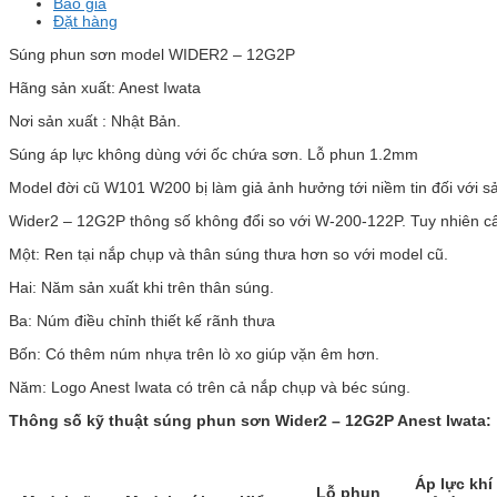
Báo giá
Đặt hàng
Súng phun sơn model WIDER2 – 12G2P
Hãng sản xuất: Anest Iwata
Nơi sản xuất : Nhật Bản.
Súng áp lực không dùng với ốc chứa sơn. Lỗ phun 1.2mm
Model đời cũ W101 W200 bị làm giả ảnh hưởng tới niềm tin đối với 
Wider2 – 12G2P thông số không đổi so với W-200-122P. Tuy nhiên cấu
Một: Ren tại nắp chụp và thân súng thưa hơn so với model cũ.
Hai: Năm sản xuất khi trên thân súng.
Ba: Núm điều chỉnh thiết kế rãnh thưa
Bốn: Có thêm núm nhựa trên lò xo giúp vặn êm hơn.
Năm: Logo Anest Iwata có trên cả nắp chụp và béc súng.
Thông số kỹ thuật súng phun sơn Wider2 – 12G2P Anest Iwata:
Áp lực khí
Lỗ phun