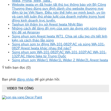
Iwata, Prona, Meiji, Sata..
Website iwata.vn đã hoàn tất thủ tục thông báo với Bộ Công
Thương theo đúng quy định dành cho website thương mại
điện tử tại Việt Nam. Điều này thể hiện sự minh bạch, uy tín
và cam kết tuân thủ pháp luật của doanh nghiệp trong hoạt
động kinh doanh trực tuyến.
Taishun tới thăm trụ sở Anest Iwata Nhật Bản
Những cách để tăng độ mịn của sơn áp dụng với súng dùng
khí để xé Airspray
Súng phun sơn Anest Iwata W71. Chia sẻ cấu tạo chi tiết linh
kiện và cách tháo lắp súng
Súng phun sơn tự động WA-101-082P.AC và súng WA-101-
082P Anest Iwata khác nhau thế nào?
Súng phun sơn WA-101-082P.AC WA-101-102P.AC WA-101-
132P.AC Hàng fake từ Trung Quốc
Súng phun sơn Wider1 Wider1L Wider 2 Wider2L Anest Iwata
Ý kiến bạn đọc (0)
Bạn phải
đăng nhập
để gửi phản hồi.
VIDEO THI CÔNG