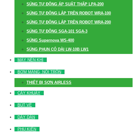
SÚNG TỰ ĐỘNG ÁP SUẤT THẤP LPA-200
SÚNG TỰ ĐỘNG LẮP TRÊN ROBOT WRA-100
SÚNG TỰ ĐỘNG LẮP TRÊN ROBOT WRA-200
SÚNG TỰ ĐỘNG SGA-101 SGA-3
SÚNG Supernova WS-400
SÚNG PHUN CỔ DÀI LW-10B LW1
MÁY NÉN KHÍ
BƠM MÀNG, NỒI TRỘN
THIẾT BỊ SƠN AIRLESS
CÂY KHUẤY
BÚT VẼ
DÂY DẪN
PHỤ KIỆN