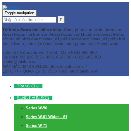
Toggle navigation
Từ khóa được tìm kiếm nhiều:
Súng phun sơn Iwata, bơm sơn
Anest Iwata, nồi trộn sơn Anest Iwata, cây khuấy sơn Anest Iwata,
cốc đo độ nhớt Anest Iwata, dây dẫn sơn Anest Iwata, dây dẫn hơi
Anest Iwata, phụ kiện Anest Iwata, súng phun sơn, Anest Iwata
Liên hệ để được tư vấn
Hồ Chí Minh
0981 666 960
Hà Nội
0983 220 555 - 0971 666 960 - 0933 666 960
camle@taishun.vn
MÁY BÀN
0243 9841505 https://thietbison.vn/
EXPORT - QUẢN LÝ
09 7555 7666
info@taishun.vn
TRANG CHỦ
SÚNG PHUN SƠN
Series W-50
Series W-61 Wider – 61
Series W-71