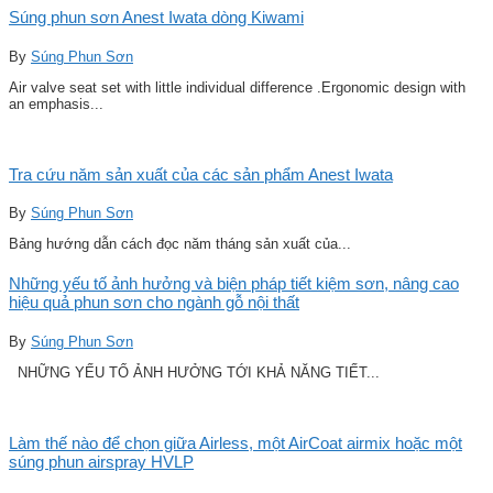
Súng phun sơn Anest Iwata dòng Kiwami
By
Súng Phun Sơn
Air valve seat set with little individual difference .Ergonomic design with
an emphasis...
Tra cứu năm sản xuất của các sản phẩm Anest Iwata
By
Súng Phun Sơn
Bảng hướng dẫn cách đọc năm tháng sản xuất của...
Những yếu tố ảnh hưởng và biện pháp tiết kiệm sơn, nâng cao
hiệu quả phun sơn cho ngành gỗ nội thất
By
Súng Phun Sơn
NHỮNG YẾU TỐ ẢNH HƯỞNG TỚI KHẢ NĂNG TIẾT...
Làm thế nào để chọn giữa Airless, một AirCoat airmix hoặc một
súng phun airspray HVLP