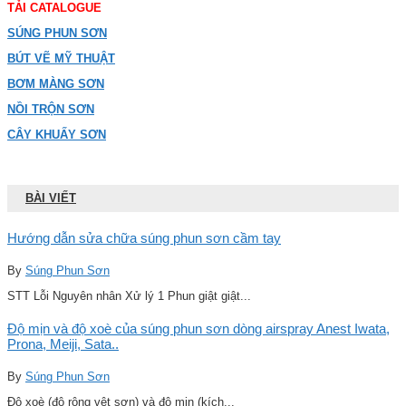
TẢI CATALOGUE
SÚNG PHUN SƠN
BÚT VẼ MỸ THUẬT
BƠM MÀNG SƠN
NỒI TRỘN SƠN
CÂY KHUẤY SƠN
BÀI VIẾT
Hướng dẫn sửa chữa súng phun sơn cầm tay
By
Súng Phun Sơn
STT Lỗi Nguyên nhân Xử lý 1 Phun giật giật...
Độ mịn và độ xoè của súng phun sơn dòng airspray Anest Iwata,
Prona, Meiji, Sata..
By
Súng Phun Sơn
Độ xoè (độ rộng vệt sơn) và độ mịn (kích...