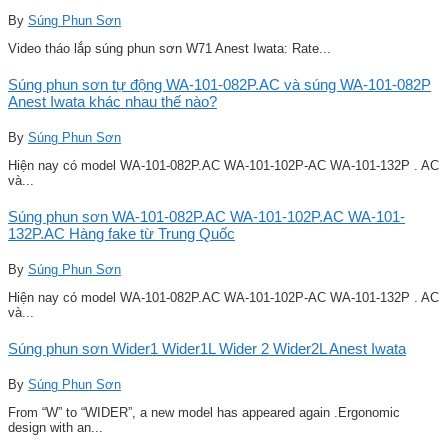
By
Súng Phun Sơn
Video tháo lắp súng phun sơn W71 Anest Iwata: Rate...
Súng phun sơn tự động WA-101-082P.AC và súng WA-101-082P
Anest Iwata khác nhau thế nào?
By
Súng Phun Sơn
Hiện nay có model WA-101-082P.AC WA-101-102P-AC WA-101-132P . AC
và...
Súng phun sơn WA-101-082P.AC WA-101-102P.AC WA-101-
132P.AC Hàng fake từ Trung Quốc
By
Súng Phun Sơn
Hiện nay có model WA-101-082P.AC WA-101-102P-AC WA-101-132P . AC
và...
Súng phun sơn Wider1 Wider1L Wider 2 Wider2L Anest Iwata
By
Súng Phun Sơn
From “W” to “WIDER”, a new model has appeared again .Ergonomic
design with an...