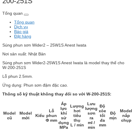
200-251S
Tổng quan
Tổng quan
Dịch vụ
Báo giá
Đặt hàng
Súng phun sơn Wider2 – 25W1S Anest Iwata
Nơi sản xuất: Nhật Bản
Súng phun sơn Wider2-25W1S Anest Iwata là model thay thế cho
W-200-251S
Lỗ phun 2.5mm.
Ứng dụng: Phun sơn đậm đặc cao.
Thông số kỹ thuật không thay đổi so với W-200-251S:
Áp
Lưu
Lượng
Độ
lực
lượng
Lỗ
hơi
xòe
Mode
Model
Model
khí
sơn
Độ
Kiểu
phun
tiêu
tối
nắp
cũ
mới
sử
ra
mịn
Φ mm
thụ
đa
chụp
dụng
ml /
L / min
mm
MPa
min