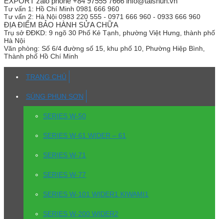
EXPORT zalo phone +84 97555 7666 info@taishun.vn
Tư vấn 1:
Hồ Chí Minh 0981 666 960
Tư vấn 2:
Hà Nội 0983 220 555 - 0971 666 960 - 0933 666 960
ĐỊA ĐIỂM BẢO HÀNH SỬA CHỮA
Trụ sở
ĐĐKD: 9 ngõ 30 Phố Kẻ Tạnh, phường Việt Hưng, thành phố
Hà Nội
Văn phòng:
Số 6/4 đường số 15, khu phố 10, Phường Hiệp Bình,
Thành phố Hồ Chí Minh
TRANG CHỦ
SÚNG PHUN SƠN
SERIES W-50
SERIES W-61 WIDER – 61
SERIES W-71
SERIES W-77
SERIES W-101 WIDER1 KIWAMI1
SERIES W-200 WIDER2