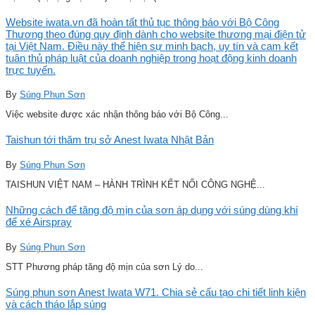
Website iwata.vn đã hoàn tất thủ tục thông báo với Bộ Công
Thương theo đúng quy định dành cho website thương mại điện tử
tại Việt Nam. Điều này thể hiện sự minh bạch, uy tín và cam kết
tuân thủ pháp luật của doanh nghiệp trong hoạt động kinh doanh
trực tuyến.
By
Súng Phun Sơn
Việc website được xác nhận thông báo với Bộ Công...
Taishun tới thăm trụ sở Anest Iwata Nhật Bản
By
Súng Phun Sơn
TAISHUN VIỆT NAM – HÀNH TRÌNH KẾT NỐI CÔNG NGHỆ...
Những cách để tăng độ mịn của sơn áp dụng với súng dùng khí
để xé Airspray
By
Súng Phun Sơn
STT Phương pháp tăng độ mịn của sơn Lý do...
Súng phun sơn Anest Iwata W71. Chia sẻ cấu tạo chi tiết linh kiện
và cách tháo lắp súng