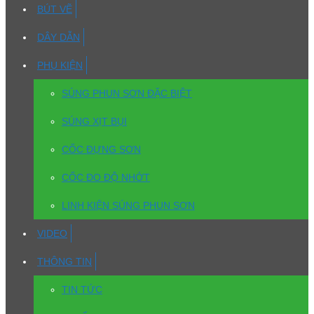
BÚT VẼ
DÂY DẪN
PHỤ KIỆN
SÚNG PHUN SƠN ĐẶC BIỆT
SÚNG XỊT BỤI
CỐC ĐỰNG SƠN
CỐC ĐO ĐỘ NHỚT
LINH KIỆN SÚNG PHUN SƠN
VIDEO
THÔNG TIN
TIN TỨC