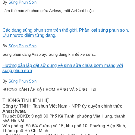
By
Súng Phun Sơn
Làm thế nào để chọn giữa Airless, một AirCoat hoặc...
Các dạng súng phun sơn trên thế giới. Phân loại súng phun sơn.
Ưu nhược điểm từng dạng.
By
Súng Phun Sơn
Súng phun dạng Airspray: Súng dùng khí để xé sơn...
Hướng dẫn lắp đặt sử dụng vệ sinh sửa chữa bơm màng với
súng phun sơn
By
Súng Phun Sơn
HƯỚNG DẪN LẮP ĐẶT BƠM MÀNG VÀ SÚNG Tất...
THÔNG TIN LIÊN HỆ
Công ty TNHH Taishun Việt Nam - NPP ủy quyền chính thức
Anest Iwata
Trụ sở:
ĐĐKD: 9 ngõ 30 Phố Kẻ Tạnh, phường Việt Hưng, thành
phố Hà Nội
Văn phòng:
Số 6/4 đường số 15, khu phố 10, Phường Hiệp Bình,
Thành phố Hồ Chí Minh