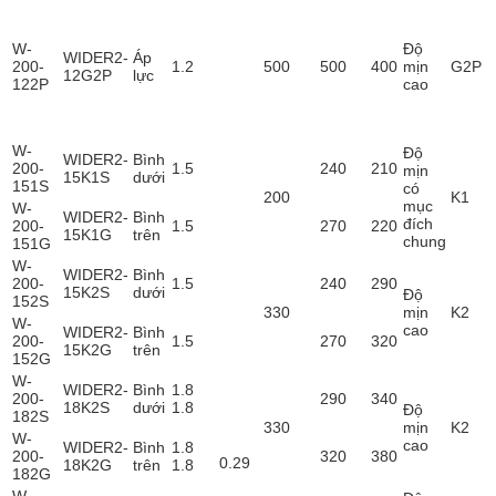
W-
Độ
WIDER2-
Áp
200-
1.2
500
500
400
mịn
G2P
12G2P
lực
122P
cao
W-
Độ
WIDER2-
Bình
200-
1.5
240
210
mịn
15K1S
dưới
151S
có
200
K1
mục
W-
WIDER2-
Bình
đích
200-
1.5
270
220
15K1G
trên
chung
151G
W-
WIDER2-
Bình
200-
1.5
240
290
15K2S
dưới
Độ
152S
330
mịn
K2
W-
cao
WIDER2-
Bình
200-
1.5
270
320
15K2G
trên
152G
W-
WIDER2-
Bình
1.8
200-
290
340
18K2S
dưới
1.8
Độ
182S
330
mịn
K2
W-
cao
WIDER2-
Bình
1.8
200-
320
380
0.29
18K2G
trên
1.8
182G
W-