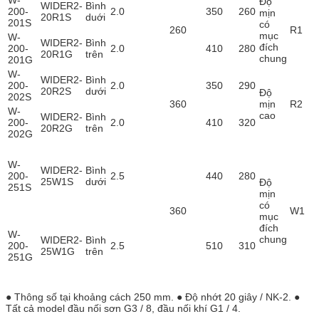
Độ
WIDER2-
Bình
200-
2.0
350
260
mịn
20R1S
duới
201S
có
260
R1
mục
W-
WIDER2-
Bình
đích
200-
2.0
410
280
20R1G
trên
chung
201G
W-
WIDER2-
Bình
200-
2.0
350
290
20R2S
dưới
Độ
202S
360
mịn
R2
W-
cao
WIDER2-
Bình
200-
2.0
410
320
20R2G
trên
202G
W-
WIDER2-
Bình
200-
2.5
440
280
25W1S
dưới
Độ
251S
mịn
có
360
W1
mục
đích
W-
chung
WIDER2-
Bình
200-
2.5
510
310
25W1G
trên
251G
● Thông số tại khoảng cách 250 mm. ● Độ nhớt 20 giây / NK-2. ●
Tất cả model đầu nối sơn G3 / 8, đầu nối khí G1 / 4.