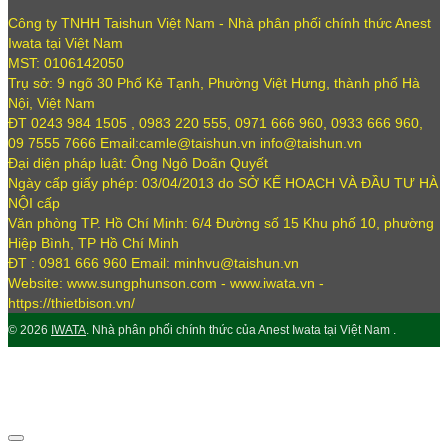
Công ty TNHH Taishun Việt Nam - Nhà phân phối chính thức Anest
Iwata tại Việt Nam
MST: 0106142050
Trụ sở: 9 ngõ 30 Phố Kẻ Tạnh, Phường Việt Hưng, thành phố Hà
Nội, Việt Nam
ĐT 0243 984 1505 , 0983 220 555, 0971 666 960, 0933 666 960,
09 7555 7666 Email:camle@taishun.vn info@taishun.vn
Đại diện pháp luật: Ông Ngô Doãn Quyết
Ngày cấp giấy phép: 03/04/2013 do SỞ KẾ HOẠCH VÀ ĐẦU TƯ HÀ
NỘI cấp
Văn phòng TP. Hồ Chí Minh: 6/4 Đường số 15 Khu phố 10, phường
Hiệp Bình, TP Hồ Chí Minh
ĐT : 0981 666 960 Email: minhvu@taishun.vn
Website: www.sungphunson.com - www.iwata.vn -
https://thietbison.vn/
© 2026
IWATA
. Nhà phân phối chính thức của Anest Iwata tại Việt Nam .