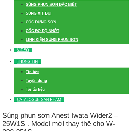
SÚNG PHUN SƠN ĐẶC BIỆT
SÚNG XỊT BỤI
CỐC ĐỰNG SƠN
CỐC ĐO ĐỘ NHỚT
LINH KIỆN SÚNG PHUN SƠN
VIDEO
THÔNG TIN
Tin tức
Tuyển dụng
Tải tài liệu
CATALOGUE SẢN PHẨM
Súng phun sơn Anest Iwata Wider2 –
25W1S . Model mới thay thế cho W-